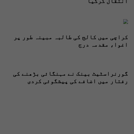
انتقال کرگیا
کراچی میں کالج کی طالبہ مبینہ طور پر
اغوا، مقدمہ درج
گورنراسٹیٹ بینک نے مہنگائی بڑھنے کی
رفتار میں اضافے کی پیشگوئی کردی