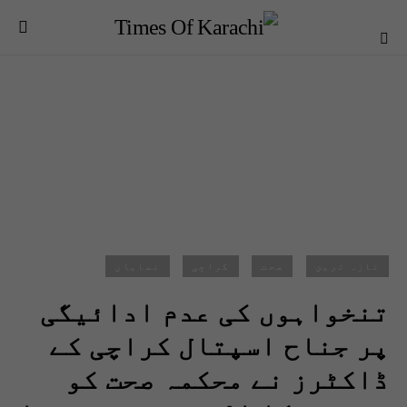
تازہ ترین
صحت
کراچی
نمایاں
تنخواہوں کی عدم ادائیگی
پر جناح اسپتال کراچی کے
ڈاکٹرز نے محکمہ صحت کو