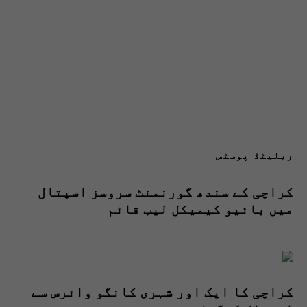
ریلیٹڈ پوسٹس
کراچی کے سندھ گورنمنٹ سروسز اسپتال
میں بائیو کیمیکل لیب قائم
کراچی کا ایک اور شہری کانگو وائرس سے