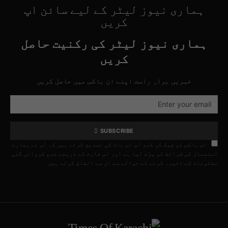
ہماری نیوز لیٹر کے لیے سائن اپ
کریں
ہماری نیوز لیٹر کی رکنیت حاصل
کریں
خبریں براہِ راست اپنے ان باکس میں حاصل کریں
SUBSCRIBE
اس باکس کو چیک کر کے، آپ اس بات کی تصدیق کرتے ہیں کہ آپ نے ہمارے
استعمال کی شرائط کو پڑھ لیا ہے اور اس فارم کے ذریعے جمع کروائی گئی
معلومات کے ذخیرہ کرنے کے حوالے سے ان سے اتفاق کرتے ہیں۔