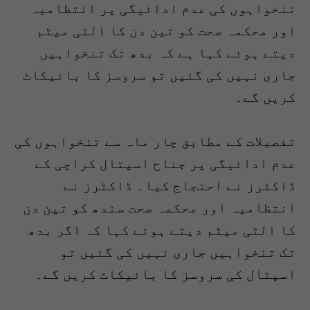
تنخواہوں کی عدم ادائیگی پر انتظامیہ
اور محکمہ صحت کو تین دن کا الٹی میٹم
دیتے ہوئے کہا ہے کہ بدھ تک تنخواہیں
جاری نہیں کی گئیں تو سروسز کا بائیکاٹ
کریں گے۔
تفصیلات کے مطابق چار ماہ سے تنخواہوں کی
عدم ادائیگی پر جناح اسپتال کراچی کے
ڈاکٹرز نے احتجاج کیا۔ ڈاکٹرز نے
انتظامیہ اور محکمہ صحت سندھ کو تین دن
کا الٹی میٹم دیتے ہوئے کہا کہ اگر بدھ
تک تنخواہیں جاری نہیں کی گئیں تو
اسپتال کی سروسز کا بائیکاٹ کریں گے۔