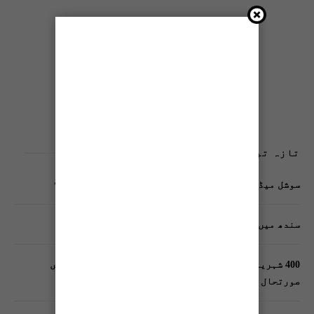
تازہ ترین پوسٹس
سوشل میڈیا پر وکڑی پوسٹ ڈیجیٹل شناخت کیلیے خطرہ؟
سندھ میں گاڑیوں کی انشورنس لازمی قرار
400 شہریوں کیلئے ایک پولیس اہلکار لازمی، کراچی میں
صورتحال کیا ہے؟