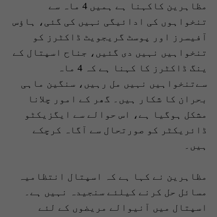
مظاہرین کاکہنا ہے ہمیں 4 ماہ سے
تنخواہوں کی ادائیگی نہیں کی گئی، ہاؤس
آفیسرز اور پوسٹ گریجویٹ ڈاکٹرز کو
تنخواہیں نہیں دی گئیں، جناح اسپتال کے
ینگ ڈاکٹرز کا کہنا ہے کہ 4 ماہ
سےتنخواہیں نہیں مل رہیں، سنگین ماہی
بحران کا شکار ہیں۔ گھر کے امور چلانا
مشکل ہوگیا ہے، اس حوالے سے ایگزیکٹو
ڈائریکٹر کو صورتحال سے آگاہ کرچکے
ہیں۔
مظاہرین نے کہا ہے کہ اسپتال انتظامیہ
مسائل حل کرنے کیلئے سنجیدہ نہیں ہے۔
اسپتال میں آنیوالے مریضوں کے لئے