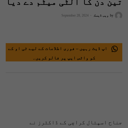
تین دن کا الٹی میٹم دے دیا
by
ویب ڈیسک
September 28, 2024
اپ ڈیٹ رہیں – فوری اطلاعات کے لیے ٹی او کے
کو واٹس ایپ پر فالو کریں۔
جناح اسپتال کراچی کے ڈاکٹرز نے