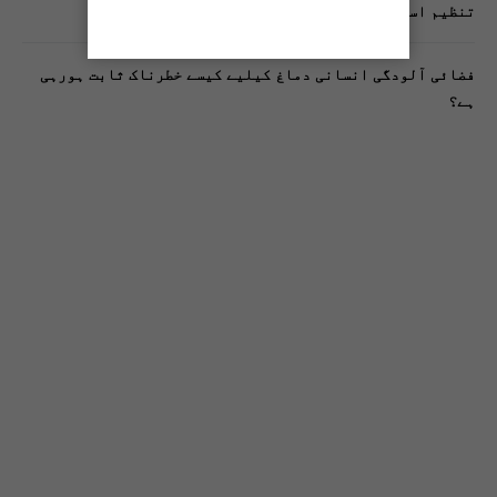
تنظیم اسلامی کے زیرِ اہتمام ملک گیر آگاہی مہم!
فضائی آلودگی انسانی دماغ کیلیے کیسے خطرناک ثابت ہورہی
ہے؟