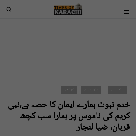
پاکستان
تازہ ترین
کراچی
ختم نبوت ہمارے ایمان کا حصہ ہے،نبی
کریم کی ناموس پر ہمارا سب کچھ
قربان، ضیا لنجار