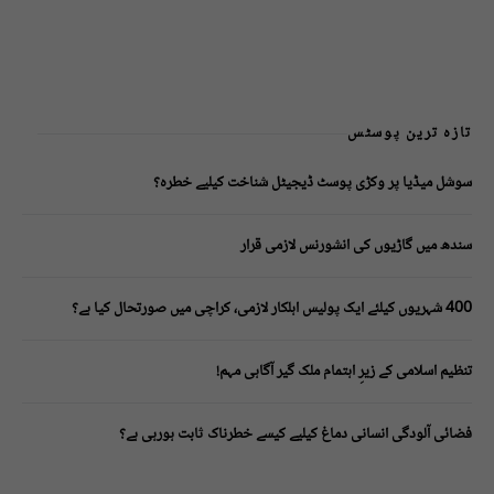
تازہ ترین پوسٹس
سوشل میڈیا پر وکڑی پوسٹ ڈیجیٹل شناخت کیلیے خطرہ؟
سندھ میں گاڑیوں کی انشورنس لازمی قرار
400 شہریوں کیلئے ایک پولیس اہلکار لازمی، کراچی میں صورتحال کیا ہے؟
تنظیم اسلامی کے زیرِ اہتمام ملک گیر آگاہی مہم!
فضائی آلودگی انسانی دماغ کیلیے کیسے خطرناک ثابت ہورہی ہے؟