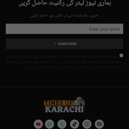
ہماری نیوز لیٹر کی رکنیت حاصل کریں
خبریں براہِ راست اپنے ان باکس میں حاصل کریں
SUBSCRIBE
اس باکس کو چیک کر کے، آپ اس بات کی تصدیق کرتے ہیں کہ آپ نے ہمارے
استعمال کی شرائط کو پڑھ لیا ہے اور اس فارم کے ذریعے جمع کروائی گئی
معلومات کے ذخیرہ کرنے کے حوالے سے ان سے اتفاق کرتے ہیں۔