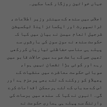
جہاں خواتین روزگار کما سکیں۔
اجلاس میں سندھ کے سینئر وزیر اطلاعات ،
ٹرانسپورٹ اور ایکسائز اینڈ ٹیکسیشن
شرجیل انعام میمن نے بیان میں کہا کہ
حکومت سندھ نے مون سون کی بارشوں سے
پہلے ہی مناسب حفاظتی تیاریاں کررکھی
تھیں جس کے باعث صوبے میں حالات قابو میں
رہے اور کوئی بڑا نقصان نہیں ہوا،
صوبائی حکومت معاشرے میں منشیات کے
پھیلاﺅ کو روکنے کے لئے بھی پرعزم ہے اور
اس کے سدباب کے لئے ہرممکن اقدامات کرے
گی۔ انہوں نے کہا کہ سندھ میں برسات کی
وارننگ سے پہلے ہی ہماری حکومت نے