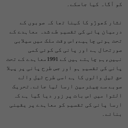
کو آگاہ کیا جاسکے۔
نثار کھوڑو کا کہنا تھا کہ صوبوں کے
درمیان پانی کی تقسیم طے شدہ معاہدے کے
تحت ہونی چاہیے،اس وقت ملک میں سیلابی
صورتحال ہے اور پانی کی کوئی کمی
نہیں،ہم چاہتے ہیں کے 1991معاہدے کے تحت
پانی کی تقسیم ہو اور جس طرح پانی پر پہلا
حق ٹیل والوں کا ہے اسی طرح ٹیل والے
صوبے سے چیئرمین ارسا لیا جائے۔تحریک
التوا میں اس بات پر زور دیا گیا ہے کہ
ارسا پانی کی تقسیم کو معاہدے پر یقینی
بنائے۔