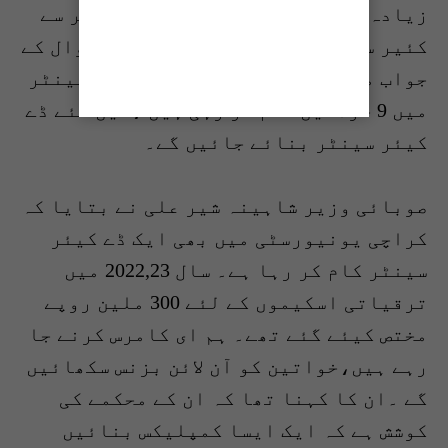
زیادہ تعداد میں کام کرتی اس جگہ پر سے
کئیر سینٹر بنائے جاتے ہیں ۔ایک سوال کے
جواب میں انہوں نے کہا کہ ڈے کیئر سینٹر
میں 9 خواتین کام کر رہی ہیں ،تین نئے ڈے
کیئر سینٹر بنائے جائیں گے۔
صوبائی وزیر شاہینہ شیر علی نے بتایا کہ
کراچی یونیورسٹی میں بھی ایک ڈے کیئر
سینٹر کام کر رہا ہے۔ سال 2022,23 میں
ترقیاتی اسکیموں کے لئے 300 ملین روپے
مختص کیئے گئے تھے۔ ہم ای کامرس کرنے جا
رہے ہیں،خواتین کو آن لائن بزنس سکھائیں
گے ۔ان کا کہنا تھا کہ ان کے محکمے کی
کوشش ہے کہ ایک ایسا کمپلیکس بنائیں