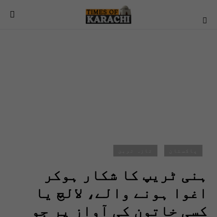
پاکستان
تازہ ترین
ہنی ٹریپ کا شکار ہوکر
اغوا ہونے والے، لالچ یا
کسی خاتون کی آواز پر جو