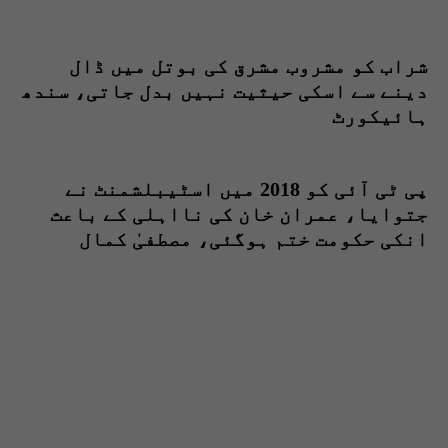
شراب کو مشروب مشرق کی بوتل میں ڈال
دینے سے اسکی حیثیت نہیں بدل جاتی، سندھ
ہائیکورٹ
پی ٹی آئی کو 2018 میں اسٹیبلشمنٹ نے
جتوایا، عمران خان کی نااہلی کے باعث
انکی حکومت ختم ہوگئی، مصطفیٰ کمال