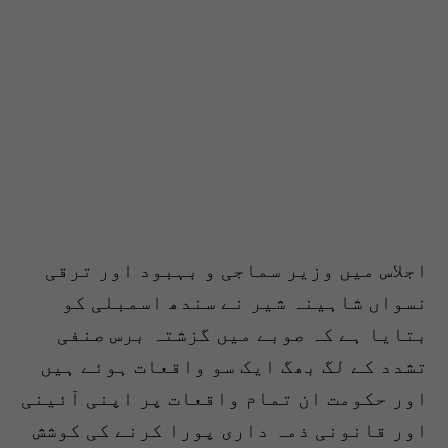
اجلاس میں وزیر سماجی و بہبود اور ترقی
نسواں شاہینہ شیر نے سندھ اسمبلی کو
بتایا ہے کہ صوبے میں گزشتہ برس صنفی
تشدد کے لگ بھگ ایک سو واقعات ہوئے ہیں
اور حکومت ان تمام واقعات پر اپنی آئینی
اور قانونی ذمہ داری پورا کرنے کی کوشش