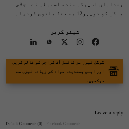
بعدازاں اسپیکر سندھ اسمبلی نے اجلاس
منگل کو دوپہر12 بجے تک ملتوی کردیا۔
شیئر کریں
گوگل نیوز پر ٹائمز آف کراچی کو فالو کریں
اور اپنی پسندیدہ مواد کو زیادہ تیزی سے
دیکھیں۔
Leave a reply
Default Comments (0)
Facebook Comments