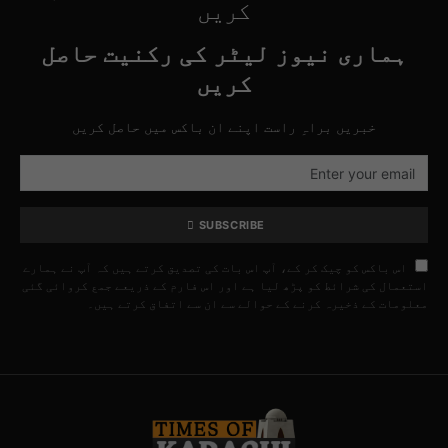
کریں
ہماری نیوز لیٹر کی رکنیت حاصل
کریں
خبریں براہِ راست اپنے ان باکس میں حاصل کریں
SUBSCRIBE
اس باکس کو چیک کر کے، آپ اس بات کی تصدیق کرتے ہیں کہ آپ نے ہمارے
استعمال کی شرائط کو پڑھ لیا ہے اور اس فارم کے ذریعے جمع کروائی گئی
معلومات کے ذخیرہ کرنے کے حوالے سے ان سے اتفاق کرتے ہیں۔