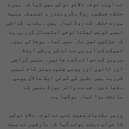
نے اپنے توجہ دلائو نوٹس میں کہا کہ میرے
حلقے جمشید روڈ ،گرومندر ، لسبیلہ سمیت
پورے حلقہ کے روڈ تباہ ہیں ۔بلدیہ کراچی
ایسی کونس ٹیکنالوجی استعمال کررہی ہے
کہ سڑکیں تین ماہ میں تباہ ہوجاتی ہیں۔
ٹھیکے کے ایم سی سے لے کر ورکس اینڈ
سروسز کے حوالے کئے جائیں۔ مئیر کراچی
اور ٹائون اور یوسی چئیرمینز کام نہیں
کررہے ہیں ۔شہر کی کوئی ایک ماڈل یوسی
دکھا دیں ۔جب سے واٹر بورڈ مئیر کے
ماتحت ہوا تباہ ہوگیا ہے۔
وزیر بلدیات سعید غنی نے توجہ دلاﺅ نوٹس
کا جواب دیتے ہوئے کہا کہ بارشوں نے بہت