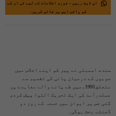
اپ ڈیٹ رہیں – فوری اطلاعات کے لیے ٹی او کے
کو واٹس ایپ پر فالو کریں۔
سندھ اسمبلی نے پیر کو اپنے اجلاس میں
صوبوں کے درمیان پانی کی تقسیم سے
متعلق1991ءمیں طے پانے والے معاہدے پر
عملدرآمد کی ایک تحریک التوا پیش کردی
گئی جس پر ایوان میں جمعہ کے روز دو
گھنٹے بحث ہوگی۔