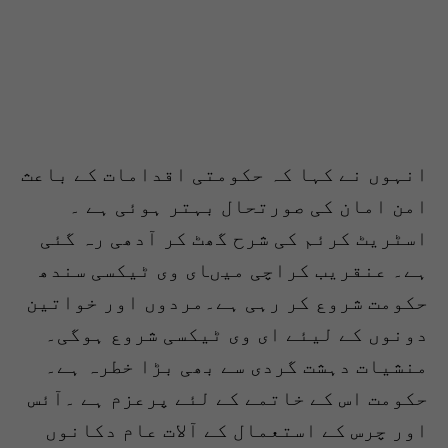
انہوں نے کہا کہ حکومتی اقدامات کے باعث
امن امان کی صورتحال بہتر ہوئی ہے ۔
اسٹریٹ کرئم کی شرح گھٹ کر آدھی رہ گئی
ہے۔ عنقریب کراچی میںای وی ٹیکسی سندھ
حکومت شروع کر رہی ہے۔مردوں اور خواتین
دونوں کے لیئے ای وی ٹیکسی شروع ہوگی۔
منشیات دہشت گردی سے بھی بڑا خطرہ ہے۔
حکومت اس کے خاتمے کے لئے پرعزم ہے ۔آئس
اور چرس کے استعمال کے آلات عام دکانوں