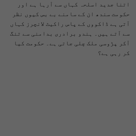
اتنا جدید اسلحہ کہاں سے آرہا ہے اور
حکومت سندھ ان کے سامنے بے بس کیوں نظر
آتی ہے ڈاکووں کے پاس راکیٹ لانچرز کہاں
سے آتے ہیں۔ ہندو برادری بدامنی سے تنگ
آکر پڑوسی ملک چلی جاتی ہے۔ حکومت کیا
کر رہی ہے؟