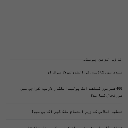
تازہ ترین پوسٹس
سندھ میں گاڑیوں کی انشورنس لازمی قرار
400 شہریوں کیلئے ایک پولیس اہلکار لازمی، کراچی میں
صورتحال کیا ہے؟
تنظیم اسلامی کے زیرِ اہتمام ملک گیر آگاہی مہم!
فضائی آلودگی انسانی دماغ کیلیے کیسے خطرناک ثابت ہورہی