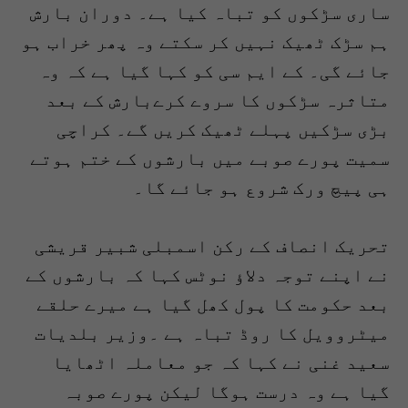
ساری سڑکوں کو تباہ کیا ہے۔ دوران بارش
ہم سڑک ٹھیک نہیں کر سکتے وہ پھر خراب ہو
جائے گی۔ کے ایم سی کو کہا گیا ہے کہ وہ
متاثرہ سڑکوں کا سروے کرےبارش کے بعد
بڑی سڑکیں پہلے ٹھیک کریں گے۔ کراچی
سمیت پورے صوبے میں بارشوں کے ختم ہوتے
ہی پیچ ورک شروع ہو جائے گا۔
تحریک انصاف کے رکن اسمبلی شبیر قریشی
نے اپنے توجہ دلاﺅ نوٹس کہا کہ بارشوں کے
بعد حکومت کا پول کھل گیا ہے میرے حلقے
میٹروویل کا روڈ تباہ ہے ۔وزیر بلدیات
سعید غنی نے کہا کہ جو معاملہ اٹھایا
گیا ہے وہ درست ہوگا لیکن پورے صوبہ