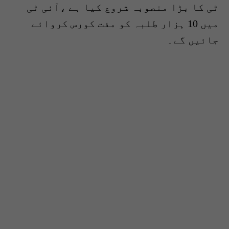
ٹی کا بڑا منصوبہ شروع کیا ہے ،آئی ٹی
میں 10 ہزار طلبہ کو مفت کورس کروائے
جائیں گے۔