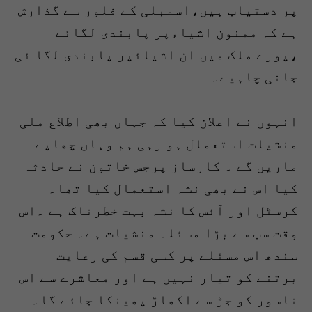
پر دستیاب ہیں،اسمبلی کے فلور سے گذارش
ہے کہ ممنون اشیاءپر پابندی لگائے
،پورے ملک میں ان اشیائپر پابندی لگا ئی
جانی چاہیے۔
انہوں نے اعلان کیا کہ جہاں بھی اطلاع ملی
منشیات استعمال ہو رہی ہم وہاں چھاپے
ماریں گے ۔ کارساز پرجس خاتون نے حادثہ
کیا اس نے بھی نشہ استعمال کیا تھا۔
کرسٹل اور آئس کا نشہ بہت خطرناک ہے ۔اس
وقت سب سے بڑا مسئلہ منشیات ہے۔ حکومت
سندھ اس مسئلے پر کسی قسم کی رعایت
برتنے کو تیار نہیں ہے اور معاشرے سے اس
ناسور کو جڑ سے اکھاڑ پھینکا جائے گا۔