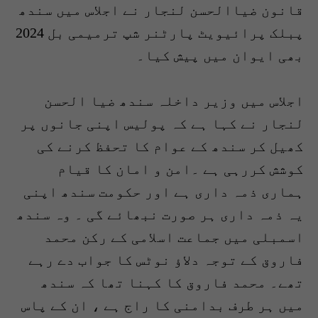
قانون ضیاالحسن لنجار نے اجلاس میں سندھ
پبلک پرائیویٹ پارٹنر شپ ترمیمی بل 2024
بھی ایوان میں پیش کیا۔
اجلاس میں وزیر داخلہ سندھ ضیا الحسن
لنجار نے کہا ہے کہ پولیس اپنی جانوں پر
کھیل کر سندھ کے عوام کا تحفظ کرنے کی
کوشش کررہی ہے ۔امن و امان کا قیام
ہماری ذمہ داری ہے اور حکومت سندھ اپنی
یہ ذمہ داری ہر صورت نبھائے گی ۔ وہ سندھ
اسمبلی میں جماعت اسلامی کے رکن محمد
فاروق کے توجہ دلاﺅ نوٹس کا جواب دے رہے
تھے۔ محمد فاروق کا کہنا تھا کہ سندھ
میں ہر طرف بدامنی کا راج ہے ، ان کے پاس