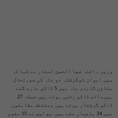
وزیر داخلہ ضیا الحسن لنجار نے کہا کہ
میں ایوان کوگزشتہ دو ماہ کی صورتحال
بتاﺅں گا،دو ماہ میں 5 ڈاکو مارے گئے
ہیں،آٹھ ڈاکو زخمی ہوئے ہیں جبکہ 27
ڈاکو گرفتار ہوئے ہیں ،مختلف مقابلوں
میں 24 ہتھیار ملے ہیں۔پولیس نے 15 مغوی