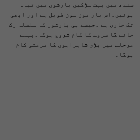
سندھ میں بہت سڑکیں بارشوں میں تباہ
ہوئیں۔اس بار مون سون طویل ہے اور ابھی
تک جاری ہے ۔جیسے ہی بارشوں کا سلسلہ رک
جائے گا سروے کا کام شروع ہوگا۔پہلے
مرحلے میں بڑی شاہراہوں کا مرمتی کام
ہوگا۔