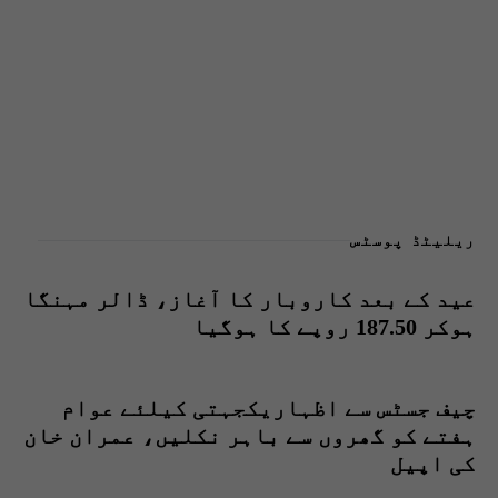
ریلیٹڈ پوسٹس
عید کے بعد کاروبار کا آغاز، ڈالر مہنگا
ہوکر 187.50 روپے کا ہوگیا
چیف جسٹس سے اظہاریکجہتی کیلئے عوام
ہفتے کو گھروں سے باہر نکلیں، عمران خان
کی اپیل