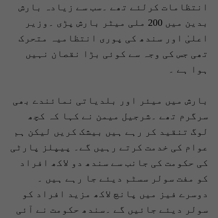
انتظامات کرلئے تھے ۔سب سے زیادہ بارش
بدین میں 200 ملی میٹر بارش پڑی ۔وزیر
اعلیٰ اور سندھ کی پوری انتظامیہ متحرک
تھی جس کی وجہ سے کوئی بڑا نقصان نہیں
ہوا ہے ۔
بارش میں میئر اور بلدیاتی نمائندے بھی
سرگرم تھے ۔شرجیل میمن نے کہا کہ کچھ
لوگ تنقید کر رہے ہیں بیشک کریں لیکن ہم
عوام کی خدمت کرتے رہیں گے۔ پیپلز پارٹی
کی حکومت کی جانب سے سندھ دو لاکھ افراد
کو مفت سولر سسٹم دیئے جا رہے ہیں ۔
دوسرے فیز میں پانچ لاکھ مزید افراد کو
سولر دیئے جائیں گے ۔سندھ حکومت نے آئی