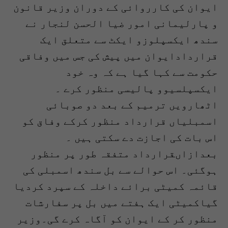
ایوان کی کارروائی کے دوران وزیر قانون
و پارلیمانی امور ضیا الحسن لنجار نے
سندھ ایکسپلوزو ایکٹ سے متعلق ایک
قراردادایوان میں پیش کی جس میں وفاقی
حکومت سے کہا گیا ہے کہ وہ خود
ایکسپلسیوو پالیسی منظور کرے ۔
اٹھارویں ترمیم کے بعد دو صوبائی
اسمبلیاں قرارداد منظور کرکے وفاق کو
اس بات کی اجازت دے سکتی ہیں ۔
بعدازاںقرارداد متفقہ طور پر منظور
ہوگئی۔ اس حوالے سے بل سندھ اسمبلی کی
قائمہ کمیٹی برائے داخلہ کے سپرد کردیا
گیاکمیٹی ایک ہفتے میں بل پر سفارشات
منظور کر کے ایوان کو آگاہ کرے گی۔وزیر