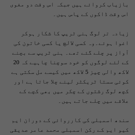
بازیاب کروائے ہیں جبکہ اس وقت دو مغوی
اس وقت ڈاکوں کے پاس ہیں۔
زیادہ تر لوگ ہنی ٹریپ کا شکار ہوکر
اغوا ہوئے۔وہ کسی لالچ یا کسی خاتون کی
آواز پر چلے گئے تھے۔ ہنی ٹریپ سے بچنے
کے لئے لوگوں کو خود سوچنا چاہیے کہ 20
لاکھ والی چیز 5 لاکھ میں کیسے مل سکتی ہے
کوئی سستا ٹریکٹر لینے چلا جاتا ہے اور
کچھ لوگ رشتوں کے چکر میں بھی کچے کے
علاقے میں چلے جاتے ہیں۔
سندھ اسمبلی کی کارروائی کے دوران ایم
کیو ایم کے رکن اسمبلی محمد عامر صدیقی