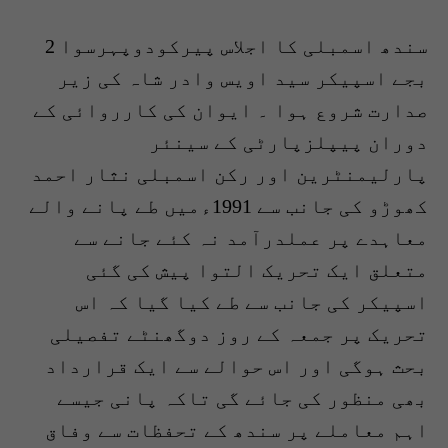
سندھ اسمبلی کا اجلاس پیرکودوپہرسوا 2
بجے اسپیکر سید اویس وادر شاہ کی زیر
صدارت شروع ہوا ۔ ایوان کی کارروائی کے
دوران پیپلزپارٹی کے سینئر
پارلیمنٹرین اور رکن اسمبلی نثار احمد
کھوڑو کی جانب سے 1991ءمیں طے پانے والے
معاہدے پر عملدرآمد نہ کئے جانے سے
متعلق ایک تحریک التوا پیش کی گئی
اسپیکر کی جانب سے طے کیا گیا کہ اس
تحریک پر جمعہ کے روز دوگھنٹے تفصیلی
بحث ہوگی اور اس حوالے سے ایک قرارداد
بھی منظور کی جائے گی تاکہ پانی جیسے
اہم معاملے پر سندھ کے تحفظات سے وفاق