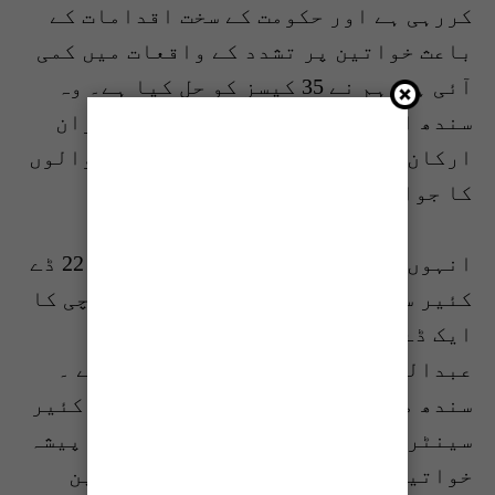
کررہی ہے اور حکومت کے سخت اقدامات کے
باعث خواتین پر تشدد کے واقعات میں کمی
آئی ہے،ہم نے 35 کیسز کو حل کیا ہے۔ وہ
سندھ اسمبلی میں وقفہ سوالات کے دوران
ارکان کے مختلف تحریری اور ضمنی سوالوں
کا جواب دے رہی تھیں۔
انہوں نے بتایا کہ سندھ میں اس وقت 22 ڈے
کئیر سنٹر بنے ہوئے ہیں جن میں کراچی کا
ایک ڈے کئیر سنٹر بھی شامل ہے جو
عبداللہ ہارون روڈ پر کام کر رہا ہے ۔
سندھ میں ایک ماہ کے دوران مزید ڈے کئیر
سینٹر بنائیں جائیں گے تاکہ ملازمت پیشہ
خواتین کو سہولت ہو۔ جہاں پر خواتین