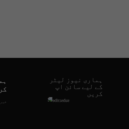
ہماری نیوز لیٹر
ہم
کے لیے سائن اپ
کر
کریں
خبری