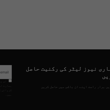
اری نیوز لیٹر کی رکنیت حاصل
یں
اس با
ہمارے اس
ں براہِ راست اپنے ان باکس میں حاصل کریں
کروائی گ
ہیں۔