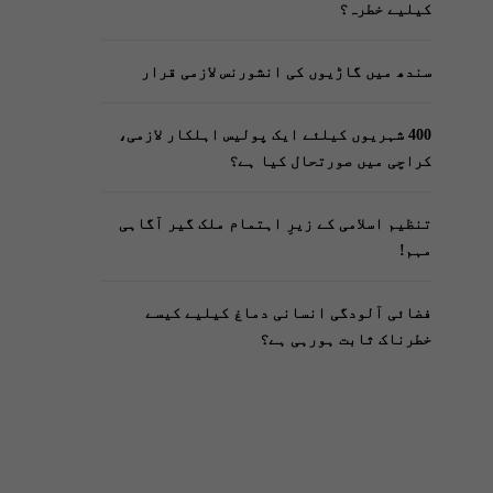
کیلیے خطرہ؟
سندھ میں گاڑیوں کی انشورنس لازمی قرار
400 شہریوں کیلئے ایک پولیس اہلکار لازمی،
کراچی میں صورتحال کیا ہے؟
تنظیم اسلامی کے زیرِ اہتمام ملک گیر آگاہی
مہم!
فضائی آلودگی انسانی دماغ کیلیے کیسے
خطرناک ثابت ہورہی ہے؟