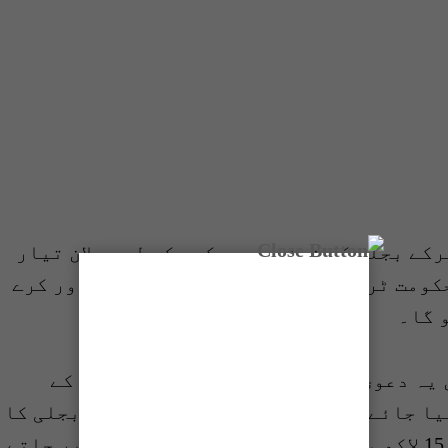
کے بجلی کے نرخوں میں کمی کے لیے پلان تیار
کومت ٹرانسمیشن سسٹم میں نقائص کو دور کرے
یہ دعویٰ کیا گیا ہے کہ درآمدی کوئلے کے
یا جائے گا۔ تھر کوئلے پر منتقلی سے بجلی کا
نرخ 2 روپے فی یونٹ کم ہو گا۔ ملک کے 15 لاکھ میں سے 12 لاکھ ٹیوب ویلز ڈیزل پر چلتے