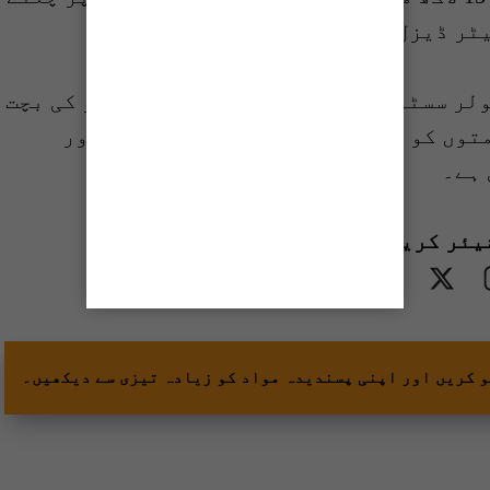
دستاویزات کے مطابق ٹیوب ویلز کو سولر سسٹم پر شفٹ کرنے سے 2 ارب 74 کروڑ کی بچت
متوں کو کم کرنے کے لیے انڈیپنڈنٹ پاور
 ہے۔
یئر کریں
و کریں اور اپنی پسندیدہ مواد کو زیادہ تیزی سے دیکھیں۔