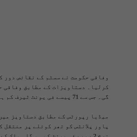
وفاقی حکومت نے سسٹم کے نقائص دور کر
کرلیا۔ دستاویزات کے مطابق وفاقی ح
گی۔ جس سے 71 پیسے فی یونٹ ٹیرف کم ہو گا۔
میڈیا رپورٹس کے مطابق دستاویز میں 
پاور پلانٹس کو تھر کوئلے پر منتقل ک