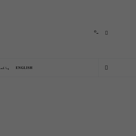
-º
ENGLISH
پاکست