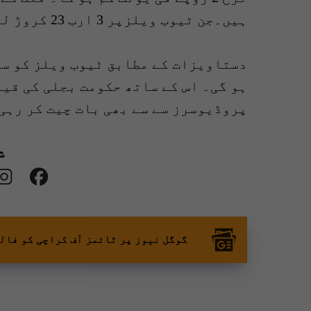
ہیں۔جن ٹیوب ویلزپر 3 ارب 23 کروڑ لیٹر ڈیزل سالانہ خرچ ہوتا ہے۔
ہو گی۔ اس کے ساتھ حکومت بجلی کی قی
پروڈیوسرز سے سے بھی بات چیت کر رہی
ش
گوگل نیوز پر ٹائمز آف کراچی کو فال