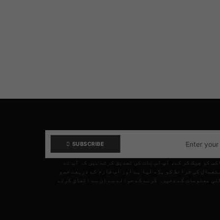
SUBSCRIBE
کس کو چیک کر کے، آپ اس بات کی تصدیق کرتے ہیں کہ آپ نے
تعمال کی شرائط کو پڑھ لیا ہے اور اس فارم کے ذریعے جمع
ئی معلومات کے ذخیرہ کرنے کے حوالے سے ان سے اتفاق کرتے