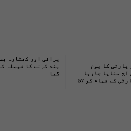
پرانی اور کھٹارہ بس
پارٹی کا یوم
بند کرنے کا فیصلہ کر
آج منایا جارہا
گیا
ہے، پارٹی کے قیام کو 57
مل