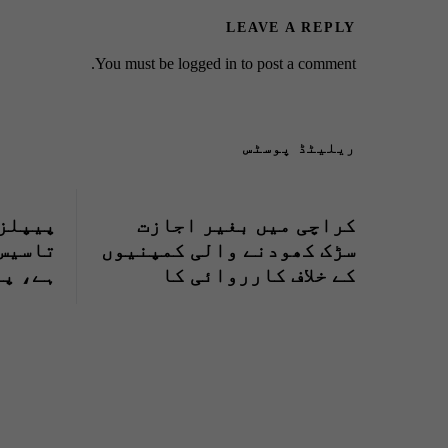
LEAVE A REPLY
You must be
logged in
to post a comment.
ریلیٹڈ پوسٹس
کراچی میں بغیر اجازت
پیپلز 
سڑک کھودنے والی کمپنیوں
تاسیس 
کے خلاف کارروائی کا
فیصلہ، نوٹس جاری
سال مک