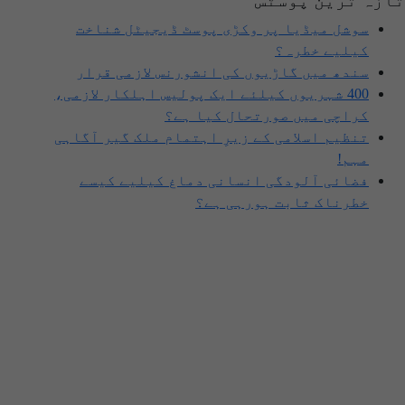
تازہ ترین پوسٹس
سوشل میڈیا پر وکڑی پوسٹ ڈیجیٹل شناخت
کیلیے خطرہ؟
سندھ میں گاڑیوں کی انشورنس لازمی قرار
400 شہریوں کیلئے ایک پولیس اہلکار لازمی،
کراچی میں صورتحال کیا ہے؟
تنظیم اسلامی کے زیرِ اہتمام ملک گیر آگاہی
مہم!
فضائی آلودگی انسانی دماغ کیلیے کیسے
خطرناک ثابت ہورہی ہے؟