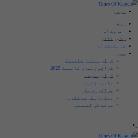
اردو
ہوم
اباؤٹ اَس
یڈورٹائز
کانٹیکٹ اَس
مور
کراچی نماز ٹائمنگ
کراچی رمضان ٹائمنگ 2025
کراچی موسم
پاور آؤٹیج
پرائز بانڈز
پیٹرول کی قیمتیں
سونے کی قیمتیں
-º