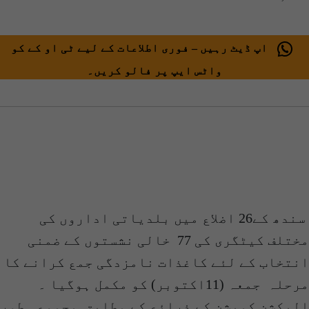
اپ ڈیٹ رہیں – فوری اطلاعات کے لیے ٹی او کے کو
واٹس ایپ پر فالو کریں۔
سندھ کے26 اضلاع میں بلدیاتی اداروں کی
مختلف کیٹگری کی 77
خالی نشستوں کے ضمنی
انتخاب کے لئے کاغذات نامزدگی جمع کرانے کا
مرحلہ
جمعہ (11اکتوبر) کو مکمل ہوگیا ۔
الیکشن کمیشن کے ذرائع کے مطابق
مجموعی طور