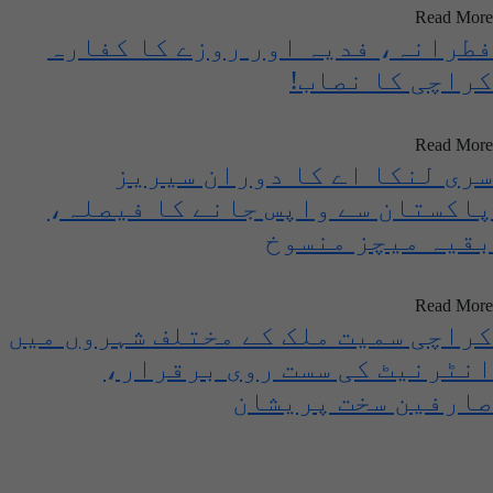
Read More
فطرانہ، فدیہ اور روزے کا کفارہ
کراچی کا نصاب!
Read More
سری لنکا اے کا دوران سیریز
پاکستان سے واپس جانے کا فیصلہ،
بقیہ میچز منسوخ
Read More
کراچی سمیت ملک کے مختلف شہروں میں
انٹرنیٹ کی سست روی برقرار،
صارفین سخت پریشان