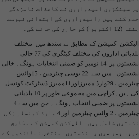
پر سینکڑوں امیدواروں نے کاغذات نامزدگی
جمع کئے ہیں ،امیدواروں کی ابتدائی فہرست
ہفتہ (12 اکتوبر ) کو جاری کی جائے گی۔
الیکشن کمیشن کے مطابق نے سندھ میں مختلف
بلدیاتی اداروں کی مختلف کیٹگری کی 77 خالی
نشستوں پر 14 نومبر کو ضمنی انتخابات ہونگے۔ خالی
نشستوں میں سے 22 یوسی چیئرمین ، 15وائس
چیئرمین ، 29وارڈ ممبرزاور11ممبرز ڈسٹرکٹ کونسل
کی ہیں۔کراچی میں مجموعی طور پر 10 بلدیاتی
نشستوں پر ضمنی انتخاب ہونگے ۔ جن میں سے 4
چیئرمین ، 2 وائس چیئرمین اور 4 وارڈ کونسلر زکی
نشستیں شامل ہیں۔ الیکشن کمیشن کے مطابق
صوبہ بھر میں یہ نشستیں منتخب نمائندوں کے