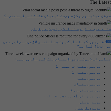
The Latest
سوشل میڈیا پر وکڑی پوسٹ ڈیجیٹل شناخت کیلیے خطرہ؟
سندھ میں گاڑیوں کی انشورنس لازمی قرار
400 شہریوں کیلئے ایک پولیس اہلکار لازمی، کراچی میں
صورتحال کیا ہے؟
تنظیم اسلامی کے زیرِ اہتمام ملک گیر آگاہی مہم!
یونیورسٹیز ترمیمی بل
یونیورسٹیز بل
یونیورسٹیز
یونیورسٹیاں
یونیورسٹی روڈ
یونیورسٹی آف مینجمنٹ سائنسز
یونیورسٹی
یونین کونسل