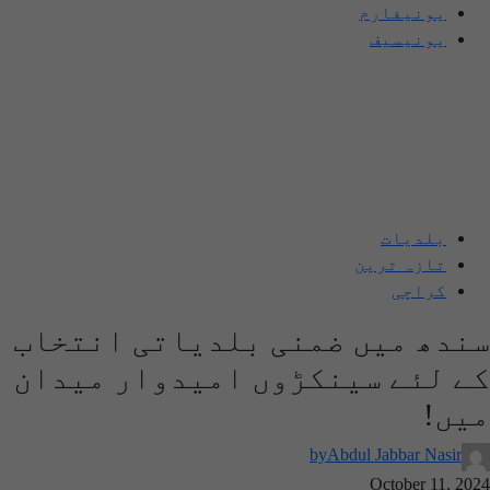
یونیفارم
یونیسیف
بلدیات
تازہ ترین
کراچی
سندھ میں ضمنی بلدیاتی انتخاب
کے لئے سینکڑوں امیدوار میدان
میں!
by
Abdul Jabbar Nasir
October 11, 2024