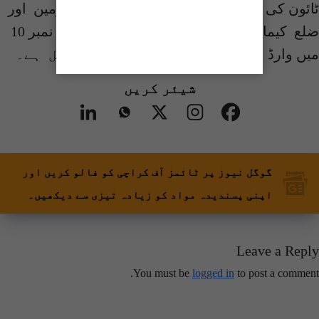
ٹائون کی یونین کمیٹی نمبر 5 میں وائس چیئرمین اور
ضلع کیماڑی کے بلدیہ ٹائون کی یونین کمیٹی نمبر 10
میں وارڈ نمبر 4 میں کونسلر کی نشست شامل ہے۔
شیئر کریں
گوگل نیوز پر ٹائمز آف کراچی کو فالو کریں اور
اپنی پسندیدہ مواد کو زیادہ تیزی سے دیکھیں۔
Leave a Reply
You must be
logged in
to post a comment.