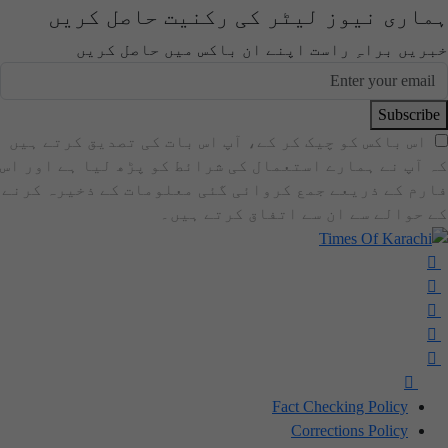
ہماری نیوز لیٹر کی رکنیت حاصل کریں
خبریں براہِ راست اپنے ان باکس میں حاصل کریں
Subscribe
اس باکس کو چیک کر کے، آپ اس بات کی تصدیق کرتے ہیں
کہ آپ نے ہمارے استعمال کی شرائط کو پڑھ لیا ہے اور اس
فارم کے ذریعے جمع کروائی گئی معلومات کے ذخیرہ کرنے
کے حوالے سے ان سے اتفاق کرتے ہیں۔
Fact Checking Policy
Corrections Policy