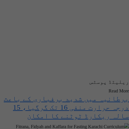
ریلیٹڈ پوسٹس
Read More
برطانیہ میں شدید برفباری کے باعث
درجہ حرارت منفی 16 تک گرگیا، 15
سالہ ریکارڈ ٹوٹنے کا امکان