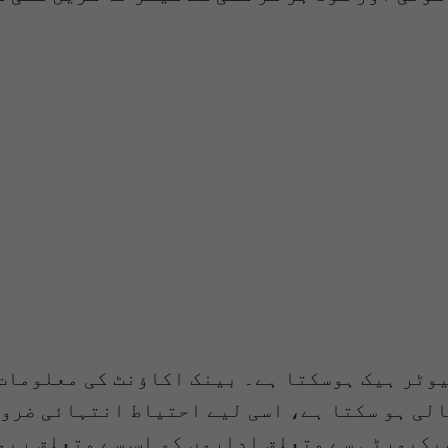
یوٹر ہیک ہوسکتا ہے۔ بینک اکاؤنٹ کی معلومات 
لی ہو سکتا ہے، اسی لیے احتیاط انتہائی ضرور
یکیورٹی سے متعلق اداروں کو اس سے متعلق رپو