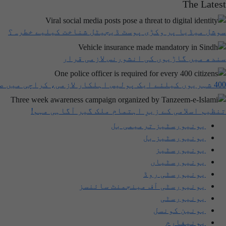
The Latest
سوشل میڈیا پر وکڑی پوسٹ ڈیجیٹل شناخت کیلیے خطرہ؟
سندھ میں گاڑیوں کی انشورنس لازمی قرار
400 شہریوں کیلئے ایک پولیس اہلکار لازمی، کراچی میں صورتحال کیا ہے؟
تنظیم اسلامی کے زیرِ اہتمام ملک گیر آگاہی مہم!
یونیورسٹیز ترمیمی بل
یونیورسٹیز بل
یونیورسٹیز
یونیورسٹیاں
یونیورسٹی روڈ
یونیورسٹی آف مینجمنٹ سائنسز
یونیورسٹی
یونین کونسل
یونیفارم