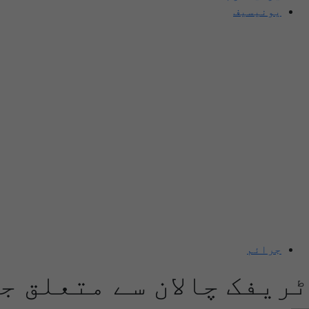
یونیسیف
جرائم
ٹریفک چالان سے متعلق ج