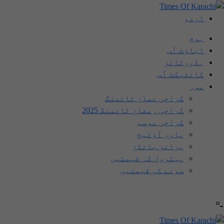
اردو
ہوم
اباؤٹ اَس
یڈورٹائز
کانٹیکٹ اَس
مور
کراچی نماز ٹائمنگ
کراچی رمضان ٹائمنگ 2025
کراچی موسم
پاور آؤٹیج
پرائز بانڈز
پیٹرول کی قیمتیں
سونے کی قیمتیں
-º