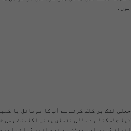
ہوں۔
جعلی لنک پر کلک کرنے سے آپ کا موبائل یا کمپ
کیا جاسکتا ہے مالی نقصان یعنی اکاونٹ بھی خا
انداز کریں اور ممکن ہو تو سائبر کرائم اور س