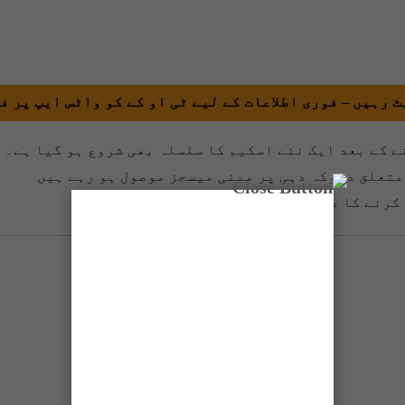
 رہیں – فوری اطلاعات کے لیے ٹی او کے کو واٹس ایپ پر ف
ے کے بعد ایک نئے اسکیم کا سلسلہ بھی شروع ہو گیا ہے۔
متعلق دھوکہ دہی پر مبنی میسجز موصول ہو رہے ہیں
کرنے کا دباؤ ڈالا جاتا ہے۔