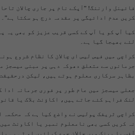
فائینل وارننگ! ”آپکے نام پر جاری چالان تاحال
کریں عدم ادائیگی پر مقدمہ درج ہو سکتا ہے”۔
کیا آپ کو یا آپ کے کسی قریب عزیز کو بھی یہ پ
لئے بھیجا گیا ہے۔
کراچی میں فیس لیس ای چالان کا نظام شروع ہونے
جرمانوں سے متعلق دھوکہ دہی پر مبنی میسجز مو
بظاہر سرکاری معلوم ہوتے ہیں، لیکن درحقیقت 
جعلی میسجز میں عام طور پر فوری جرمانہ ادا ک
لنک فراہم کئے جاتے ہیں، اکاؤنٹ بلاک یا قانو
کراچی ٹریفک پولیس نے واضع کیا ہے کہ محکمہ ا
نہ کریں کسی بھی نامعلوم نمبر یا اکاونٹ میں 
آفس یا بینک میں چالان جمع کرائیں او ٹی پی یا