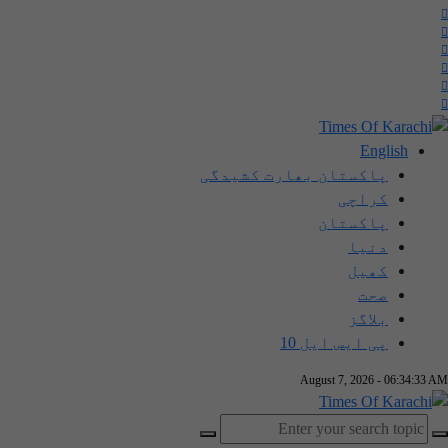
English
پاکستان بھارت کشیدگی
کراچی
پاکستان
دنیا
کھیل
صحت
بلاگز
پی ایس ایل 10
August 7, 2026 - 06:34:34 AM