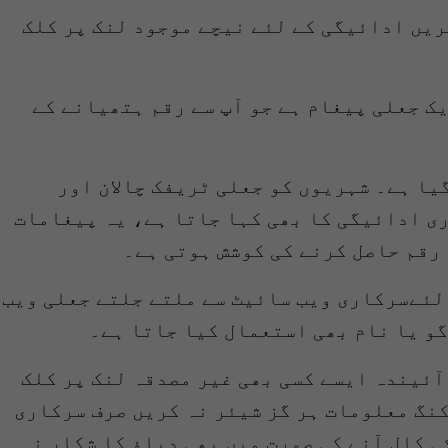
ریں ادائیگی کے لئے نیچے موجود لنک پر کلک
یک جعلی پیغام ہے جو آپ سے رقم ہتھیانے کے
یا ہے۔ شہریوں کو جعلی ٹریفک چالان اور
ری ادائیگی کا بھی کہا جاتا ہے، یہ پیغامات
رقم حاصل کرنے کی کوشش ہوتی ہے۔
 لئےسرکاری ویب سائیٹ سے ملتے جلتے جعلی ویب
گو یا نام بھی استعمال کیا جاتا ہے۔
آئیندہ ایسے کسی بھی غیر مصدقہ لنک پر کلک
کنگ معلومات ہر گز شیئر نہ کریں صرف سرکاری
کی کال آنے کی صورت میں بھی دباؤ کا شکار نہ