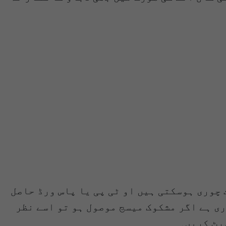
چوری ہوسکتی ہیں او ٹی پی یا پاس ورڈ حاصل
ی ہے اگر مشکوک میسج موصول ہو تو اسے نظر
رٹ کریں۔