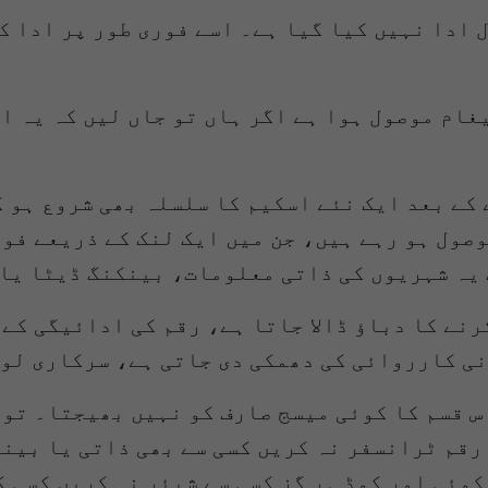
 ادا نہیں کیا گیا ہے۔ اسے فوری طور پر ادا ک
یغام موصول ہوا ہے اگر ہاں تو جاں لیں کہ یہ ا
 کے بعد ایک نئے اسکیم کا سلسلہ بھی شروع ہو گ
صول ہو رہے ہیں، جن میں ایک لنک کے ذریعے فو
یہ شہریوں کی ذاتی معلومات، بینکنگ ڈیٹا یا 
رنے کا دباؤ ڈالا جاتا ہے، رقم کی ادائیگی کے
نی کارروائی کی دھمکی دی جاتی ہے، سرکاری لو
س قسم کا کوئی میسج صارف کو نہیں بھیجتا۔ تو 
رقم ٹرانسفر نہ کریں کسی سے بھی ذاتی یا بین
 کوئی اور کوڈ ہر گز کسی سے شیئر نہ کریں کسی 