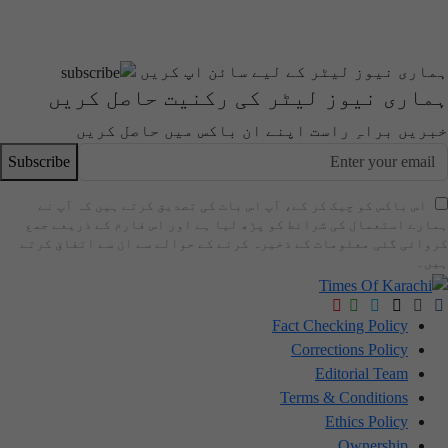
ماری نیوز لیٹر کے لیے سائن اپ کریں
ماری نیوز لیٹر کی رکنیت حاصل کریں
بریں براہِ راست اپنے ان باکس میں حاصل کریں
Subscribe
اس باکس کو چیک کر کے، آپ اس بات کی تصدیق کرتے ہیں کہ آپ نے
مارے استعمال کی شرائط کو پڑھ لیا ہے اور اس فارم کے ذریعے جمع
روائی گئی معلومات کے ذخیرہ کرنے کے حوالے سے ان سے اتفاق کرتے
یں۔
Fact Checking Policy
Corrections Policy
Editorial Team
Terms & Conditions
Ethics Policy
Ownership