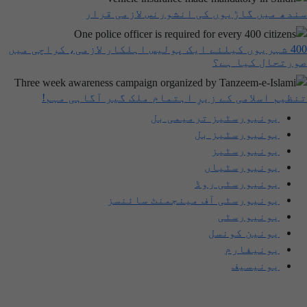
ندھ میں گاڑیوں کی انشورنس لازمی قرار
400 شہریوں کیلئے ایک پولیس اہلکار لازمی، کراچی میں
ورتحال کیا ہے؟
نظیم اسلامی کے زیرِ اہتمام ملک گیر آگاہی مہم!
یونیورسٹیز ترمیمی بل
یونیورسٹیز بل
یونیورسٹیز
یونیورسٹیاں
یونیورسٹی روڈ
یونیورسٹی آف مینجمنٹ سائنسز
یونیورسٹی
یونین کونسل
یونیفارم
یونیسیف