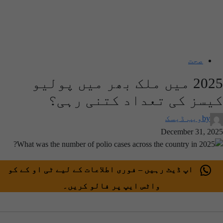
صحت
2025 میں ملک بھر میں پولیو
یسز کی تعداد کتنی رہی؟
by
ویب ڈیسک
December 31, 202
اپ ڈیٹ رہیں – فوری اطلاعات کے لیے ٹی او کے کو
واٹس ایپ پر فالو کریں۔