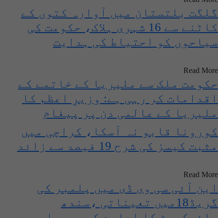
لگت بلتستان میں آوارہ کتوں کے
کاٹنے سے 16 شہری ہلاک، حکومت کی
یاحوں کو احتیاط کی ہدایت
Read Mor
کومت ملک سے ملیریا کے خاتمے کے
قدامات کر رہی ہے: وزیرِ اعظم کا
لیریا کے عالمی دن پر پیغام
ورونا قابو نہ آسکا، کراچی میں
ثبت کیسز کی شرح 19 فیصد سے زائد
Read Mor
ین آئی سی وی ڈی میں پلمبر کی
گریڈ18میں تعیناتی ،سندھ
ائیکورٹ کا ادارے کے سربراہ سے