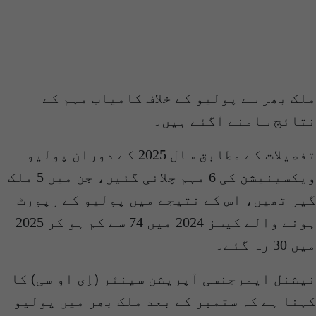
لک بھر سے پولیو کے خلاف کامیاب مہم کے
تائج سامنے آگئے ہیں۔
تفصیلات کے مطابق سال 2025 کے دوران پولیو
ویکسینیشن کی 6 مہم چلائی گئیں، جن میں 5 ملک
یر تھیں، اس کے نتیجے میں پولیو کے رپورٹ
ہونے والے کیسز 2024 میں 74 سے کم ہو کر 2025
ں 30 رہ گئے۔
یشنل ایمرجنسی آپریشن سینٹر (اِی او سی) کا
ہنا ہے کہ ستمبر کے بعد ملک بھر میں پولیو