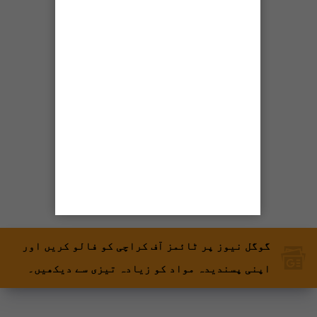
شیئر کریں
گوگل نیوز پر ٹائمز آف کراچی کو فالو کریں اور
اپنی پسندیدہ مواد کو زیادہ تیزی سے دیکھیں۔