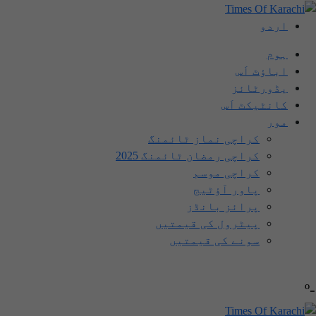
اردو
ہوم
اباؤٹ اَس
یڈورٹائز
کانٹیکٹ اَس
مور
کراچی نماز ٹائمنگ
کراچی رمضان ٹائمنگ 2025
کراچی موسم
پاور آؤٹیج
پرائز بانڈز
پیٹرول کی قیمتیں
سونے کی قیمتیں
-