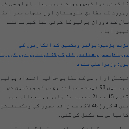
ا کوئی نیا کیس رپورٹ نہیں ہوا۔ اِی او سی کی
پورٹ کے مطابق بلوچستان اور پنجاب میں ایک
ال کے دوران پولیو کا کوئی نیا کیس سامنے
ہیں آیا۔
زید پڑھیں:پولیو ویکسین کے انکاریوں کی
وبائل سمز، شناختی کارڈ بلاک کرنے پر غور کررہا
وں: وزیراعلیٰ سندھ
یشنل ای او سی کے مطابق حالیہ انسداد پولیو
مہم میں 98 فیصد سے زائد بچوں کو ویکسین دی
گئی، 15 سے 21 دسمبر تک جاری رہنے والی مہم
میں 4 کروڑ 46 لاکھ سے زائد بچوں کی ویکسینیشن
امیابی سے مکمل کی گئی۔
ولیو پروگرام کے بیان میں کہا گیا ہے کہ