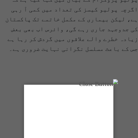
گرچہ پولیو کیسز کی تعداد میں کمی آ رہی
ے، لیکن بیماری کے مکمل خاتمے تک پاکستان
ی جدوجہد جاری رہے گی، وائرس اب بھی بعض
یادہ خطرے والے علاقوں میں گردش کر رہا ہے
س کے باعث مسلسل نگرانی نہایت ضروری ہے۔