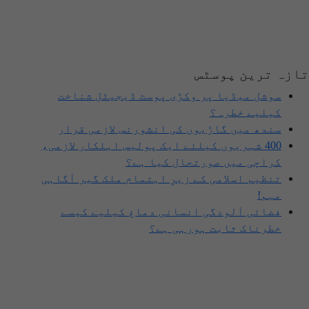
ازہ ترین پوسٹس
سوشل میڈیا پر وکڑی پوسٹ ڈیجیٹل شناخت
کیلیے خطرہ؟
سندھ میں گاڑیوں کی انشورنس لازمی قرار
400 شہریوں کیلئے ایک پولیس اہلکار لازمی،
کراچی میں صورتحال کیا ہے؟
تنظیم اسلامی کے زیرِ اہتمام ملک گیر آگاہی
مہم!
فضائی آلودگی انسانی دماغ کیلیے کیسے
خطرناک ثابت ہورہی ہے؟