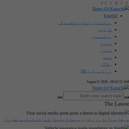
English
پاکستان بھارت کشیدگی
کراچی
پاکستان
دنیا
کھیل
صحت
بلاگز
پی ایس ایل 10
August 9, 2026 - 09:42:55 A
The Lates
وشل میڈیا پر وکڑی پوسٹ ڈیجیٹل شناخت کیلیے خطرہ؟