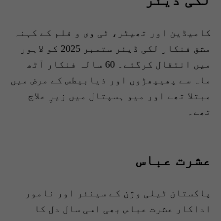
کامیڈین اور تھیٹر، ٹی وی و فلم کے کہنہ
مشق فنکار لکی ڈیئر ستمبر 2025 کو لاہور
میں انتقال کرگئے۔ 60 سالہ فنکار آٹھ
ماہ سے پھیپھڑوں اور ذیابیطس کے مرض میں
مبتلا تھے اور میو ہسپتال میں زیرِ علاج
تھے۔
عشرت عباس
پاکستان ٹیلی وژن کے سینئر اور نامور
اداکار عشرت عباس بھی اسی سال دل کا