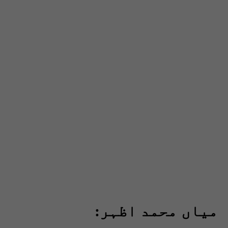
میاں محمد اظہر: