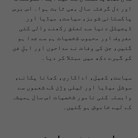
اور دل گرفتہ سال بھی ثابت ہوا۔ اس برس
پاکستانی شوبز، سیاست، میڈیا اور
ڈیجیٹل دنیا سے تعلق رکھنے والی کئی
معروف اور محبوب شخصیات ہم سے جدا ہو
گئیں، جن کی وفات نے مداحوں اور اہلِ فن
کو گہرے دکھ میں مبتلا کر دیا۔
سیاست، کھیل، اداکاری، کھانا پکانے،
سوشل میڈیا اور ٹیلی وژن کے شعبوں سے
وابستہ کئی نامور شخصیات اس سال ہمیشہ
کے لیے خاموش ہو گئیں۔