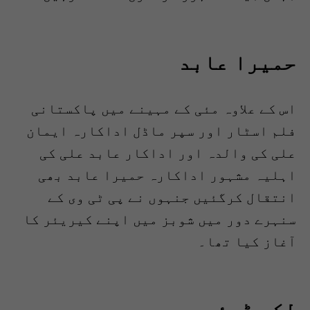
حمیرا عابد
اس کے علاوہ مئی کے مہینے میں پاکستانی
فلم اسٹار اور سپر ماڈل اداکارہ ایمان
علی کی والدہ اور اداکار عابد علی کی
اہلیہ مشہور اداکارہ حمیرا عابد بھی
انتقال کرگئیں جنہوں نے پی ٹی وی کے
سنہرے دور میں شوبز میں اپنے کیریئر کا
آغاز کیا تھا۔
لکی ڈیئر