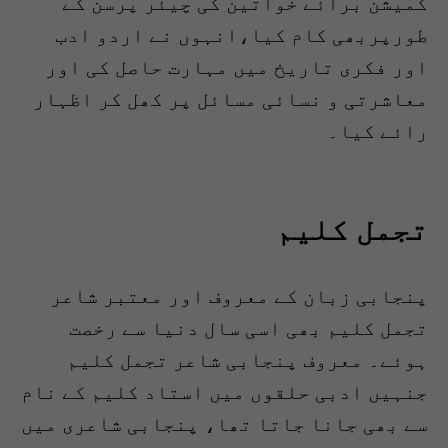
کمیشن برائے خواتین کی چیئر پرسن کے
طورپربھی کام کیا،انہوں نے اردو ادب
اور فکری تاریخ میں مہارت حاصل کی اور
معاشرتی و نسائی مسائل پر کھل کر اظہار
رائے کیا۔
تجمل کلیم
پنجابی زبان کے معروف اور معتبر شاعر
تجمل کلیم بھی اسی سال دنیا سے رخصت
ہوئے۔ معروف پنجابی شاعر تجمل کلیم
جنہیں ادبی حلقوں میں استاد کلیم کے نام
سے بھی جانا جاتا تھا، پنجابی شاعری میں