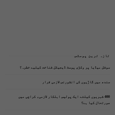
تازہ ترین پوسٹس
سوشل میڈیا پر وکڑی پوسٹ ڈیجیٹل شناخت کیلیے خطرہ؟
سندھ میں گاڑیوں کی انشورنس لازمی قرار
400 شہریوں کیلئے ایک پولیس اہلکار لازمی، کراچی میں
صورتحال کیا ہے؟