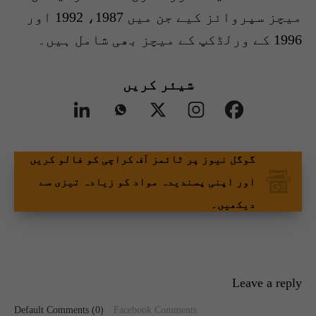
میچز سپروائز کیے جن میں 1987، 1992 اور
1996 کے ورلڈکپ کے میچز بھی شامل ہیں۔
شیئر کریں
گوگل نیوز پر ٹائمز آف کراچی کو فالو کریں
اور اپنی پسندیدہ مواد کو زیادہ تیزی سے
دیکھیں۔
Leave a reply
Default Comments (0)
Facebook Comments