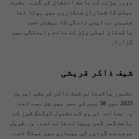
دورہ پڑنے کے باعث انتقال کر گئے۔ عشرت
عباس کا شماران فنکاروں میں ہوتا تھا
جنہوں نے اپنی زندگی کا بیشتر حصہ
پاکستان ٹیلی وژن کے ساتھ وابستگی میں
گزارا۔
شیف ذاکر قریشی
مشہور پاکستانی شیف ذاکر قریشی اپریل
2025 میں 58 برس کی عمر میں چل بسے تھے۔
وہ مصالحہ ٹی وی کے مقبول کوکنگ شوز کے
باعث گھر گھر پہچانے جاتے تھے۔ وہ طویل
عرصے سے گردوں کی بیماری میں مبتلا تھے۔