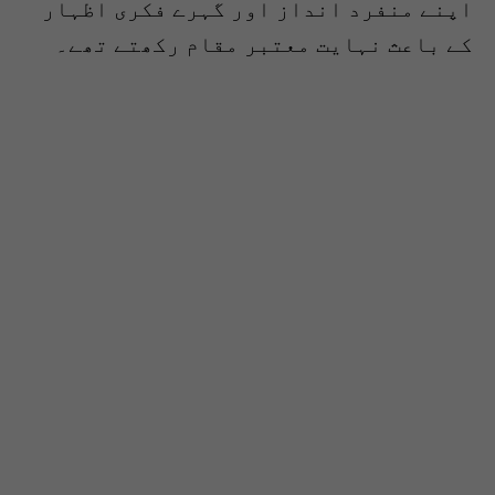
اپنے منفرد انداز اور گہرے فکری اظہار
کے باعث نہایت معتبر مقام رکھتے تھے۔