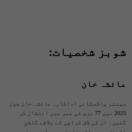
شوبز شخصیات:
عائشہ خان
سینئر پاکستانی اداکارہ عائشہ خان جون
2025 میں 77 برس کی عمر میں انتقال کر
گئیں۔ ان کی لاش کراچی کے علاقے گلشنِ
اقبال میں واقع فلیٹ سے برآمد ہوئی،