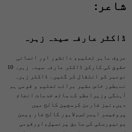
شاعر:
ڈاکٹر عارفہ سیدہ زہرہ
عروف ماہر تعلیم، دانشور اور انسانی
حقوق کی کارکن ڈاکٹر عارفہ سیدہ زہرہ 10
نومبر کو انتقال کر گئیں۔ ڈاکٹر زہرہ
نےبطور خاص مشیر برائے تعلیم و قومی ہم
آہنگی وزیراعظم کے ساتھ خدمات انجام
دیں،نیز فارمن کرسچین کالج میں
پروفیسر ایمرٹس،لاہور کالج فار ویمن
یونیورسٹی کی سابق پرنسپل،اورقومی