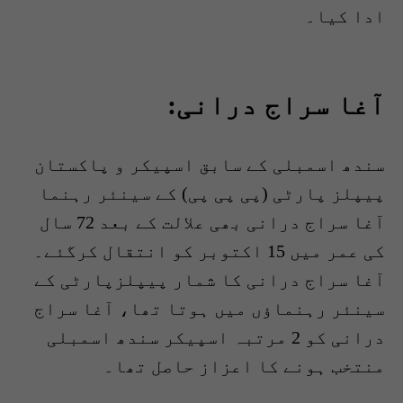
ادا کیا۔
آغا سراج درانی:
سندھ اسمبلی کے سابق اسپیکر و پاکستان
پیپلز پارٹی (پی پی پی) کے سینئر رہنما
آغا سراج درانی بھی علالت کے بعد 72 سال
کی عمر میں 15 اکتوبر کو انتقال کرگئے۔
آغا سراج درانی کا شمار پیپلزپارٹی کے
سینئر رہنماؤں میں ہوتا تھا، آغا سراج
درانی کو 2 مرتبہ اسپیکر سندھ اسمبلی
منتخب ہونے کا اعزاز حاصل تھا۔