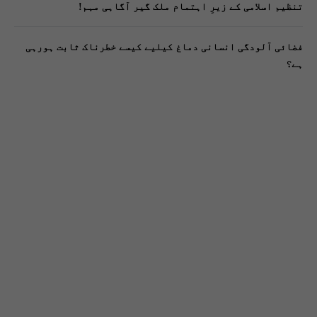
تنظیم اسلامی کے زیرِ اہتمام ملک گیر آگاہی مہم!
فضائی آلودگی انسانی دماغ کیلیے کیسے خطرناک ثابت ہورہی
ہے؟