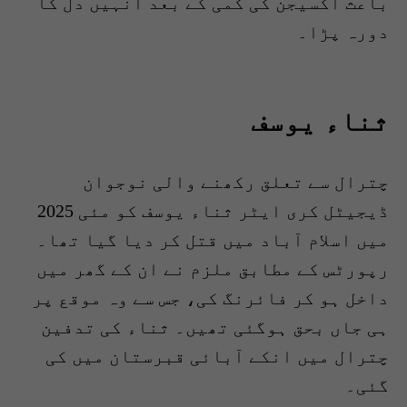
باعث آکسیجن کی کمی کے بعد انہیں دل کا
دورہ پڑا۔
ثناء یوسف
چترال سے تعلق رکھنے والی نوجوان
ڈیجیٹل کری ایٹر ثناء یوسف کو مئی 2025
میں اسلام آباد میں قتل کر دیا گیا تھا۔
رپورٹس کے مطابق ملزم نے ان کے گھر میں
داخل ہو کر فائرنگ کی، جس سے وہ موقع پر
ہی جاں بحق ہوگئی تھیں۔ ثناء کی تدفین
چترال میں انکے آبائی قبرستان میں کی
گئی۔