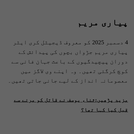
پیاری مریم
4 دسمبر 2025 کو معروف ڈیجیٹل کری ایٹر
پیاری مریم جڑواں بچوں کی پیدائش کے
دوران پیچیدگیوں کے باعث جہان فانی سے
کوچ کرگئی تھیں۔ وہ اپنے وی لاگز میں
معصومانہ انداز کے لیے جانی جاتی تھیں۔
مزید پڑھیں:ثناء یوسف نے قاتل کو مرنے سے
قبل کیا کہا تھا؟