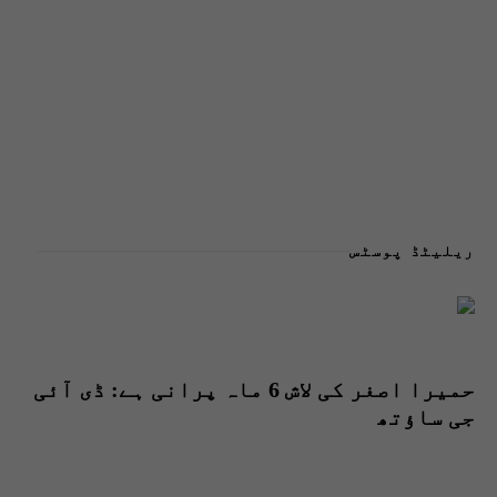
ریلیٹڈ پوسٹس
حمیرا اصغر کی لاش 6 ماہ پرانی ہے: ڈی آئی
جی ساؤتھ