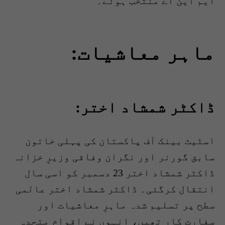
ایم این اے منتخب ہوئے۔
ماہر معاشیات:
ڈاکٹر شمشاد اختر:
اسٹیٹ بینک آف پاکستان کی پہلی خاتون
سابق گورنر اور نگران وفاقی وزیرِ خزانہ
ڈاکٹر شمشاد اختر 23 دسمبر کو اسی سال
انتقال کرگئی۔ ڈاکٹر شمشاد اختر عالمی
سطح پر تسلیم شدہ ماہرِ معاشیات اور
سفارت کار تھیں، انہوں نے اقوامِ متحدہ