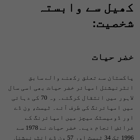
کھیل سے وابستہ
شخصیت:
خضر حیات
پاکستان سے تعلق رکھنے والے سابق
انٹرنیشنل امپائر خضر حیات بھی اسی سال
لاہور میں انتقال کرگئے۔ وہ 70 کی دہائی
میں امپائرنگ کی طرف آئے۔ ٹیسٹ، ون ڈے
اور ڈومیسٹک میچز میں امپائرنگ کے
فرائض انجام دیے۔ خضر حیات نے 1978 سے
1996 تک 34 ٹیسٹ اور 57 ون ڈے انٹرنیشنل