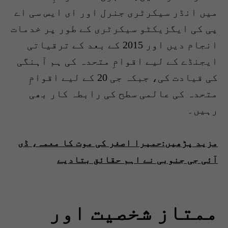
میں انڈر سیکرٹری جنرل اور ای ایس سی اے
پی کی ایگزیکٹو سیکرٹری کے طور پر خدمات
انجام دیں اور 2015 کے بعد کے ترقیاتی
ایجنڈے کے لیے اقوامِ متحدہ کی ہم آہنگی
کی قیادت کی، جبکہ جی 20 کے لیے اقوامِ
متحدہ کی عالمی سطح کی رابطہ کار بھی
رہیں۔
مزید پڑھیں:حمیرا اصغر کی موت کا معمہ، ڈی
آئی جی جنوبی نے اہم حقائق بتادیے
ممتاز شخصیت اور