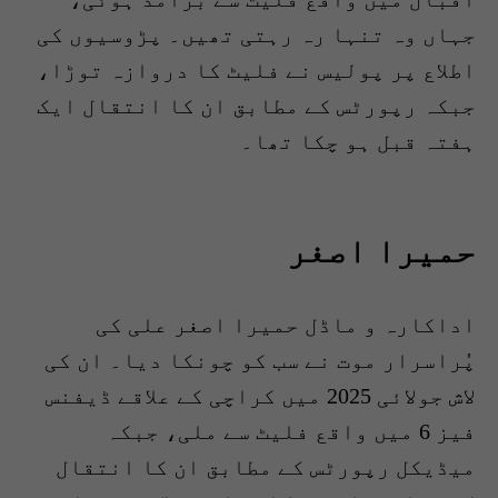
جہاں وہ تنہا رہ رہتی تھیں۔ پڑوسیوں کی
اطلاع پر پولیس نے فلیٹ کا دروازہ توڑا،
جبکہ رپورٹس کے مطابق ان کا انتقال ایک
ہفتہ قبل ہو چکا تھا۔
حمیرا اصغر
اداکارہ و ماڈل حمیرا اصغر علی کی
پُراسرار موت نے سب کو چونکا دیا۔ ان کی
لاش جولائی 2025 میں کراچی کے علاقے ڈیفنس
فیز 6 میں واقع فلیٹ سے ملی، جبکہ
میڈیکل رپورٹس کے مطابق ان کا انتقال