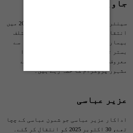
جاوید کوڈو
سینئر اداکار جاوید کوڈو اپریل 2025 میں
انتقال کر گئے۔ وہ طویل عرصے سے مختلف
بیماریوں میں مبتلا تھے اور کئی ماہ سے
بستر تک محدود تھے۔ ان کے بیٹے شیرا
معروف کامیڈین ہیں اور نجی ٹی وی کے
مشہور پروگرام کا حصہ رہے ہیں۔
عزیر عباسی
اداکار عزیر عباسی جو شمون عباسی کے چچا
تھے، 30 اکتوبر 2025 کو انتقال کر گئے۔