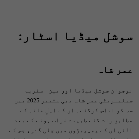
سوشل میڈیا اسٹار:
عمر شاہ
نوجوان سوشل میڈیا اور مین اسٹریم
سیلیبریٹی عمر شاہ بھی ستمبر 2025 میں
سب کو اداس کرگئے۔ ان کے اہلِ خانہ کے
مطابق رات گئے طبیعت خراب ہونے کے بعد
الٹی ان کے پھیپھڑوں میں چلی گئی، جس کے