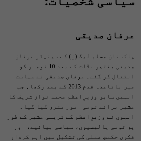
سیاسی شخصیات:
عرفان صدیقی
پاکستان مسلم لیگ (ن) کے سینیٹر عرفان
صدیقی مختصر علالت کے بعد 10 نومبر کو
انتقال کر گئے۔ عرفان صدیقی نے سیاست
میں باقاعدہ قدم 2013 کے بعد رکھا، جب
انہیں سابق وزیرِاعظم محمد نواز شریف کا
مشیر برائے قومی امور مقرر کیا گیا۔
انہوں نے وزیرِاعظم کے قریبی مشیر کے طور
پر قومی پالیسیوں، سیاسی بیانیے، اور
فکری حکمتِ عملی کی تشکیل میں اہم کردار