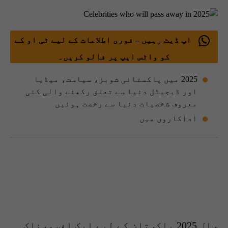
اپ ڈیٹ رہیں – فوری اطلاعات کے لیے ٹی او کے
کو واٹس ایپ پر فالو کریں۔
2025 میں پاکستانی شوبز، سیاست، میڈیا
اور ڈیجیٹل دنیا سے تعلق رکھنے والی کئی
معروف شخصیات دنیا سے رخصت ہوئیں
اداکاروں میں
سال 2025 پاکستان کے لیے ایک افسوسناک