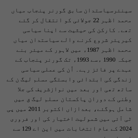
سینئرسیاستدان سابق گورنر پنجاب میاں
محمد اظہر 22 جولائی کو انتقال کر گئے
تھے۔ کارکن کی حیثیت سے اپنا سیاسی
کیریئر شروع کرنے والے سیاستدان میاں
محمد اظہر 1987ء میں لاہور کے میئر بنے
جبکہ 1990 ءسے 1993ء تک گورنر پنجاب کے
عہدے پر فائز رہے۔ اُن کی عملی سیاسی
زندگی کی ابتدائی وابستگی مسلم لیگ ن کے
ساتھ تھی اور بعد میں نوازشریف کی جلا
وطنی کے دوران پاکستان مسلم لیگ ق میں
شامل ہوگئے، بعدازاں اکتوبر 2011 میں پی
ٹی آئی میں شمولیت اختیار کی اور فروری
2024 کے عام انتخابات میں این اے 129 سے