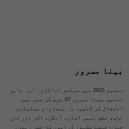
بینا مسرور
دسمبر 2025 میں سینئر اداکارہ اور ماہرِ
تعلیم بینا مسرور 67 برس کی عمر میں
انتقال کر گئیں۔ وہ بنجارا، بیٹیاں،
تڑپ، عشق نہیں آسان، آنگن، اگر اور جانِ
جہاں جیسے مشہور ڈراموں کا حصہ رہیں۔