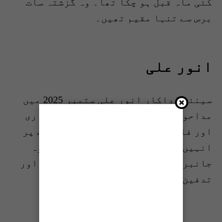
کئی ماہ قبل ہو چکا تھا۔ وہ گزشتہ سات
برس سے تنہا مقیم تھیں۔
انور علی
سینئر اداکار انور علی ستمبر 2025 میں
مداحوں سے بچھڑے۔ وہ گردوں کی بیماری
اور فالج کا شکار تھے۔ طبیعت بگڑنے پر
انہیں اسپتال منتقل کیا گیا تاہم وہ
جانبر نہ ہو سکے، ان کی نمازِ جنازہ اور
تدفین ماڈل ٹاؤن لاہور میں ہوئی۔