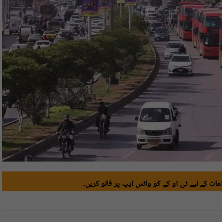
ات کے لیے ٹی او کے کو واٹس ایپ پر فالو کریں۔