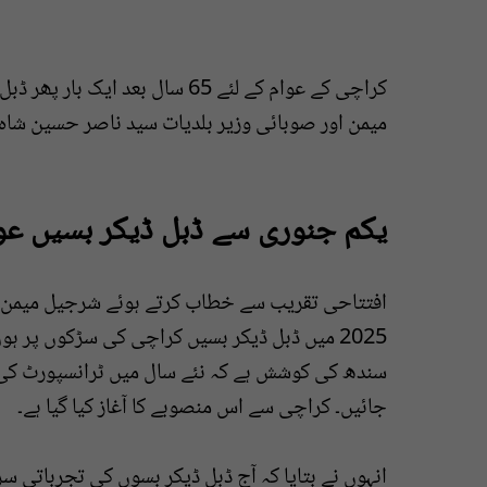
کراچی کے عوام کے لئے 65 سال بعد
میمن اور صوبائی وزیر بلدیات سید ناصر حسین شاہ 
یکم جنوری سے ڈبل ڈیکر بسیں عو
افتتاحی تقریب سے خطاب کرتے ہوئے شرجیل میمن نے
سندھ کی کوشش ہے کہ نئے سال میں ٹرانسپورٹ کی ز
جائیں۔ کراچی سے اس منصوبے کا آغاز کیا گیا ہے۔
انہوں نے بتایا کہ آج ڈبل ڈیکر بسوں کی تجرباتی 