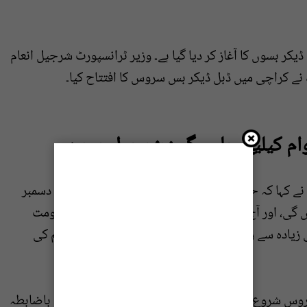
 ایک بار پھر ڈبل ڈیکر بسوں کا آغاز کر دیا گیا ہے۔ وزیر ٹرانسپورٹ شرجیل انعام
نے کراچی میں ڈبل ڈیکر بس سروس کا افتتاح کیا۔
ام کیلیے چلیں گی: شرجیل میمن
 کہا کہ حکومت سندھ نے عوام سے وعدہ کیا تھا کہ دسمبر
2025 میں ڈبل ڈیکر بسیں کراچی کی سڑکوں پر ہوں گی، اور آج 31 دسمبر کو یہ وعدہ پورا ہو گیا ہے، حکومت
یادہ سے زیادہ سہولیات سندھ بھر کے عوام کو فراہم کی
سروس شروع کی گئی ہے اور کل (یکم جنوری) سے عوام باضابطہ