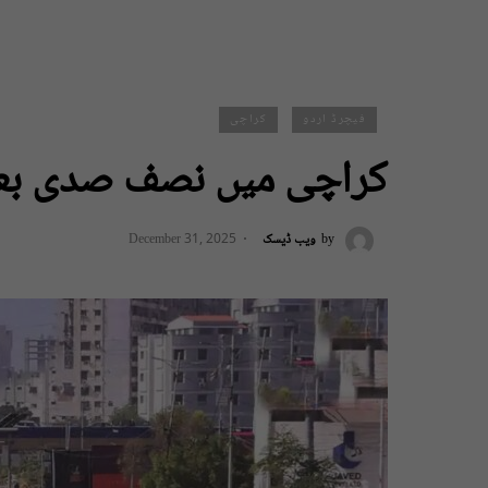
فیچرڈ اردو
کراچی
کراچی میں نصف صدی بع
by
ویب ڈیسک
December 31, 2025