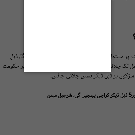
شرجیل میمن کا کہنا تھا ڈبل ڈیکر کا روٹ 22 کلو میٹر پر مشتمل ہے اور اس کا کرایہ 80 سے 120 روپے ہوگا، ڈبل
ل تک چلائی جائیں گی، وزیر اعلیٰ سندھ کی ہدایت پر حکومت