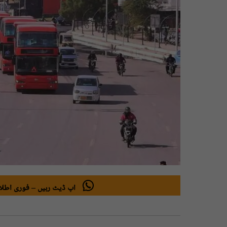
اپ ڈیٹ رہیں – فوری اطلاع