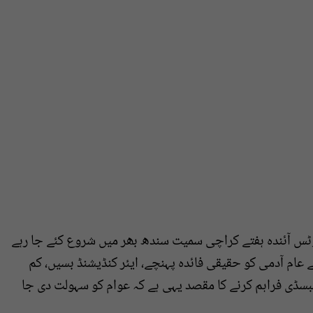
وٹس آئندہ ہفتے کراچی سمیت سندھ بھر میں شروع کئے جا رہے
عام آدمی کو حقیقی فائدہ پہنچے، ایئر کنڈیشنڈ بسیں، کم
سبسڈی فراہم کرنے کا مقصد یہی ہے کہ عوام کو سہولت دی جا