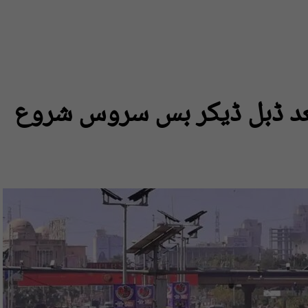
د ڈبل ڈیکر بس سروس شروع