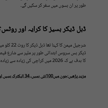
طور پر ان بسوں میں سفر کر سکیں گے۔
ڈبل ڈیکر بسیز کا کرایہ اور روٹس؟
ڈیکر بس سروس ابتدائی طور پر ملیر سے شارع فیص
کا ہدف ہے کہ 2026 میں کراچی کی زیادہ سے زیادہ سڑکوں پر ڈبل ڈیکر بسیں چلائی جائیں۔
مزید پڑھیں:جون میں100نئی بسیں، 34 الیکٹرک بسیں اور5 ڈبل ڈیکر کراچی پہنچیں گی، شرجیل میمن