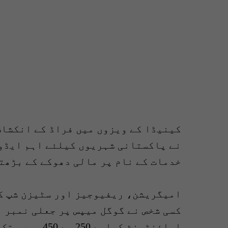
کینیڈا کے ویزوں میں فراڈ کے انکشاف
نے پاکستانی شہریوں کیلئے اہم ایڈوا
خدمات کے نام پر مالی دھوکے کے بڑھت
امیگریشن، ریفیوجیز اور سٹیزن شپ کی
کسی شخص نے گوگل میپس پر جعلی نمبر ا
اپائنٹمنٹ کیلیے 250 سے 450 یورو تک وصول کرنے کی کوشش کی۔