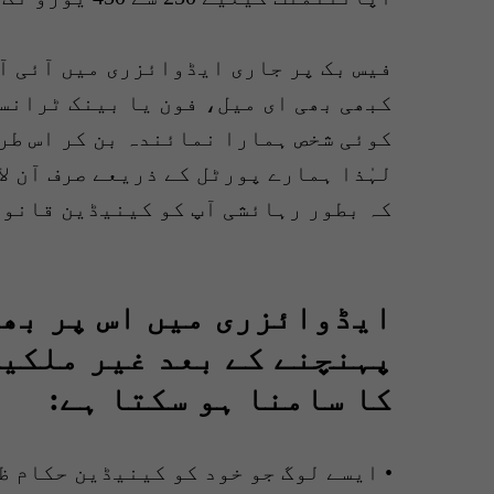
فیس بک پر جاری ایڈوائزری میں آئی آ
کبھی بھی ای میل، فون یا بینک ٹرانس
کوئی شخص ہمارا نمائندہ بن کر اس طر
لہٰذا ہمارے پورٹل کے ذریعے صرف آن ل
کہ بطور رہائشی آپ کو کینیڈین قانون
ایڈوائزری میں اس پر بھی
پہنچنے کے بعد غیر ملکیو
کا سامنا ہو سکتا ہے:
• ایسے لوگ جو خود کو کینیڈین حکام ظ