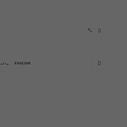
-º
ENGLISH
پاکست