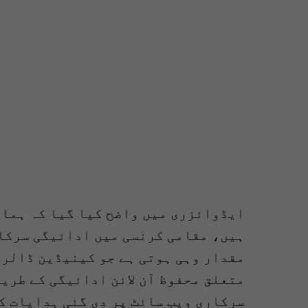
ایڈوائزری میں واضح کیا گیا کہ ہمار
ہیں، مقامی کرنسی میں ادائیگی سرکار
مقدار وہی ہوتی ہے جو کینیڈین ڈالر 
متعلق محفوظ آن لائن ادائیگی کے طریق
سرکاری ویب سائٹ پر دی گئی ہدایات ک