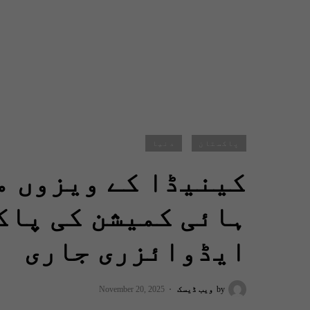
پاکستان
دنیا
کینیڈا کے ویزوں م
ہائی کمیشن کی پاک
ایڈوائزری جاری
by
ویب ڈیسک
November 20, 2025