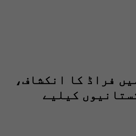
یں فراڈ کا انکشاف،
ستانیوں کیلیے