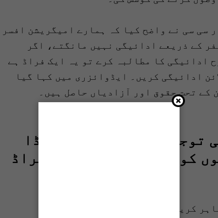
ر سی سی نے واضح کیا کہ ہمارے امیگریشن افسر
فر کے ذریعے ادائیگی نہیں مانگتے، اگر
ح ادائیگی کا مطالبہ کرے تو یہ ایک فراڈ ہے
ائن ادائیگی کریں۔ ایڈوائزری میں کہا گیا
 کے تحت حقوق اور آزادیاں حاصل ہیں۔
 توجہ دلائی گئی کہ کینیڈا
ں کو درج ذیل اقسام کے فراڈ
اہر کریں