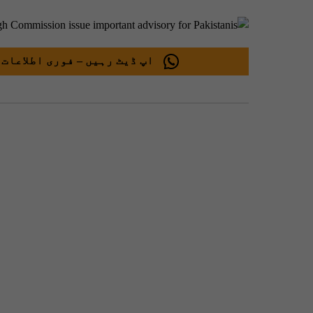
اپ ڈیٹ رہیں – فوری اطلاعات 