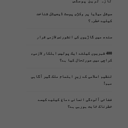
تازہ ترین پوسٹس
سوشل میڈیا پر وکڑی پوسٹ ڈیجیٹل شناخت
کیلیے خطرہ؟
سندھ میں گاڑیوں کی انشورنس لازمی قرار
400 شہریوں کیلئے ایک پولیس اہلکار لازمی،
کراچی میں صورتحال کیا ہے؟
تنظیم اسلامی کے زیرِ اہتمام ملک گیر آگاہی
مہم!
فضائی آلودگی انسانی دماغ کیلیے کیسے
خطرناک ثابت ہورہی ہے؟