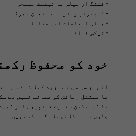
• فشنگ ای میلز یا ٹیکسٹ میسجز
• کمپیوٹر وائرس سے متعلق دھوکے
• جعلی انعامات اور مقابلے
• ٹیکس فراڈ
خود کو محفوظ رکھن
آئی آر سی سی نے مزید کہا کہ کوئی بھ
یا مستقل رہائش کی ضمانت نہیں دے سک
یا کینیڈین سفارت خانوں، ہائی کمیش
جاری کرنے کا فیصلہ کر سکتے ہیں۔