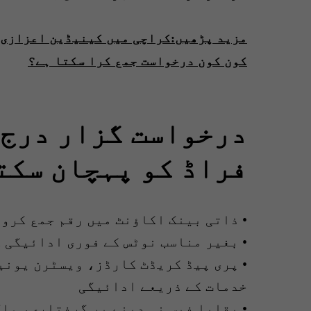
مزید پڑھیں:کراچی میں کینیڈین اعزازی 
کون کون درخواست جمع کرا سکتا ہے؟
درخواست گزار درج ذ
فراڈ کو پہچان سکت
• ذاتی بینک اکاؤنٹ میں رقم جمع کرو
• بغیر مناسب نوٹس کے فوری ادائیگی 
• پری پیڈ کریڈٹ کارڈز، ویسٹرن یونی
خدمات کے ذریعے ادائیگی
• بقایا فیس نہ دینے پر گرفتاری، مل