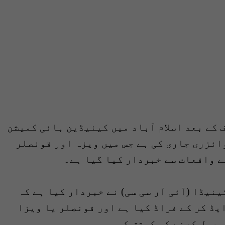
 کے بعد اسلام آباد میں کینیڈین ہائی کمیشن
ئزری جاری کی ہے جس میں ویزہ اور قونصلر
ے واقعات سے خبردار کیا گیا ہے۔
نیڈا (آئی آر سی سی) نے خبردار کیا ہے کہ
یڈ کر کے فراڈ کیا ہے اور قونصلر یا ویزا