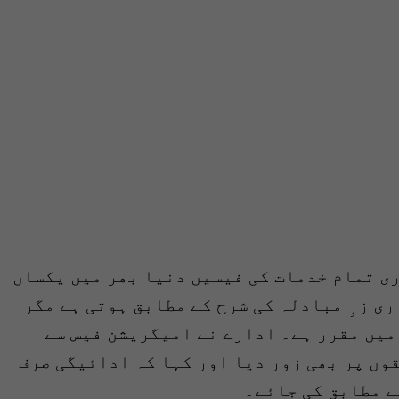
ی تمام خدمات کی فیسیں دنیا بھر میں یکساں
ی زرِ مبادلہ کی شرح کے مطابق ہوتی ہے مگر
میں مقرر ہے۔ ادارے نے امیگریشن فیس سے
وں پر بھی زور دیا اور کہا کہ ادائیگی صرف
ے مطابق کی جائے۔