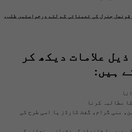
قونصل جنرل کی تعیناتی کے لئے درخواستیں طلب،
یل علامات دیکھ کر
ے ہیں:
انا
کا مطالبہ کرنا
ن، منی گرام، گفٹ کارڈز یا اسی طرح کی
ک بدری یا خاندان کو نقصان پہنچانے کی