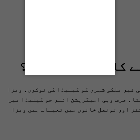
ے کا طریقہ کیا ہے؟
ی غیر ملکی شہری کو کینیڈا کی نوکری، ویزا
تا، صرف وہی امیگریشن افسر جو کینیڈا میں
نز اور قونصل خانوں میں تعینات ہیں ویزا