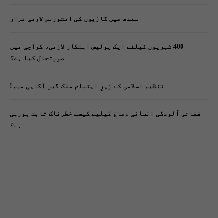
سندھ میں گاڑیوں کی انشورنس لازمی قرار
400 شہریوں کیلئے ایک پولیس اہلکار لازمی، کراچی میں
صورتحال کیا ہے؟
تنظیم اسلامی کے زیرِ اہتمام ملک گیر آگاہی مہم!
فضائی آلودگی انسانی دماغ کیلیے کیسے خطرناک ثابت ہورہی
ہے؟