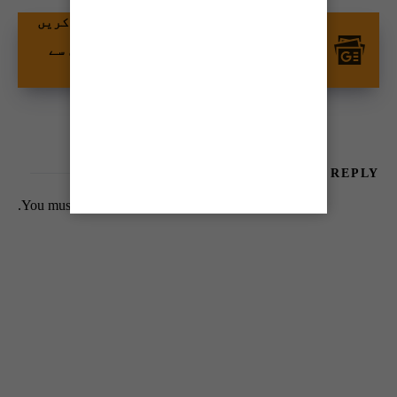
گوگل نیوز پر ٹائمز آف کراچی کو فالو کریں
اور اپنی پسندیدہ مواد کو زیادہ تیزی سے
دیکھیں۔
LEAVE A REPLY
You must be
logged in
to post a comment.