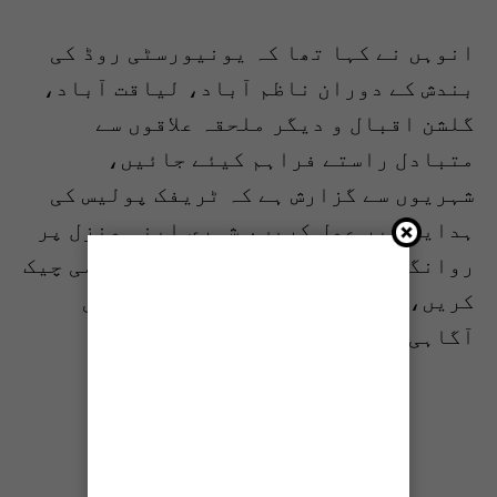
انوہں نے کہا تھا کہ یونیورسٹی روڈ کی
بندش کے دوران ناظم آباد، لیاقت آباد،
گلشن اقبال و دیگر ملحقہ علاقوں سے
متبادل راستے فراہم کیئے جائیں،
شہریوں سے گزارش ہے کہ ٹریفک پولیس کی
ہدایات پر عمل کریں، شہری اپنی منزل پر
روانگی سے قبل ٹریفک اپڈیٹس کو لازمی چیک
کریں، میڈیا و دیگر ذرائع پر عوامی
آگاہی مہم کا آغاز کیا جائے۔
شیئر کریں