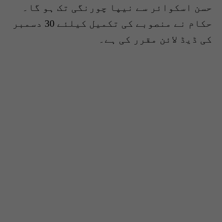
حسن اسکوائر سے نیپا چورنگی تک ہو گا۔
حکام نے منصوبے کی تکمیل کیلئے 30 دسمبر
کی ڈیڈ لائن مقرر کی ہے۔