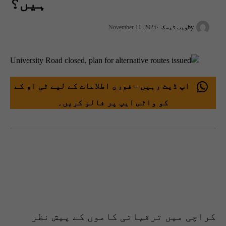
ہیں؟
by
ویب ڈیسک
November 11, 2025
اپ ڈیٹ رہیں – فوری اطلاعات کے لیے ٹی او کے
کو واٹس ایپ پر فالو کریں۔
کراچی میں ترقیاتی کاموں کے پیش نظر