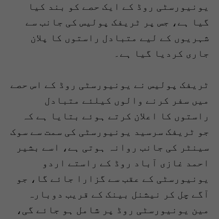
یونیورسٹی روڈ کے ایک حصے کو بند کیا
گیا ہے، جس پر ٹریفک پولیس کی جانب سے
شہریوں کے لیے متبادل راستوں کا پلان
جاری کردیا گیا ہے۔
ٹریفک پولیس نے یونیورسٹی روڈ کے اس حصے
میں سفر کرنے والوں کیلئے متبادل
راستوں کا اعلان کرتے ہوئے بتایا ہے کہ
جو ٹریفک سرسید یونیورسٹی کی سمت سے سوک
سینٹر کی جانب روانہ ہوتی ہے، اسے بشیر
احمد غازی آباد روڈ کے راستے اردو
یونیورسٹی کے عقب سے گزارا جائے گا، جو
آگے چل کر نیشنل بینک کے قریب دوبارہ
مین یونیورسٹی روڈ پر شامل ہو جائے گی،