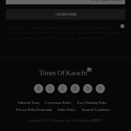
SUBSCRIBE
اس باکس کو چیک کر کے، آپ اس بات کی تصدیق کرتے ہیں کہ آپ نے ہمارے
استعمال کی شرائط کو پڑھ لیا ہے اور اس فارم کے ذریعے جمع کروائی گئی
معلومات کے ذخیرہ کرنے کے حوالے سے ان سے اتفاق کرتے ہیں۔
Editorial Team
Corrections Policy
Fact Checking Policy
Privacy Policy
Ownership
Ethics Policy
Terms & Conditions
A D Y
© Copyright 2025. Designed and Developed by