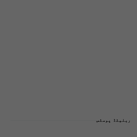
ریلیٹڈ پوسٹس