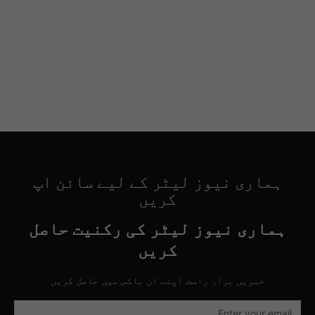
ہماری نیوز لیٹر کے لیے سائن اپ
کریں
ہماری نیوز لیٹر کی رکنیت حاصل
کریں
خبریں براہِ راست اپنے ان باکس میں حاصل کریں