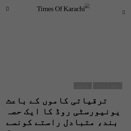
فیچرڈ اردو
کراچی
ترقیاتی کاموں کے باعث
یونیورسٹی روڈ کا ایک حصہ
بند، متبادل راستے کونسے