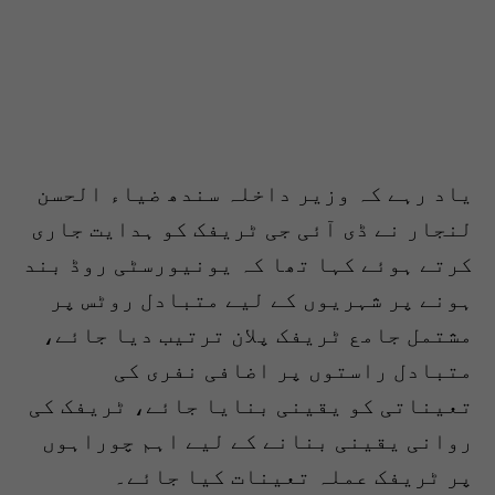
یاد رہے کہ وزیر داخلہ سندھ ضیاء الحسن
لنجار نے ڈی آئی جی ٹریفک کو ہدایت جاری
کرتے ہوئے کہا تھا کہ یونیورسٹی روڈ بند
ہونے پر شہریوں کے لیے متبادل روٹس پر
مشتمل جامع ٹریفک پلان ترتیب دیا جائے،
متبادل راستوں پر اضافی نفری کی
تعیناتی کو یقینی بنایا جائے، ٹریفک کی
روانی یقینی بنانے کے لیے اہم چوراہوں
پر ٹریفک عملہ تعینات کیا جائے۔