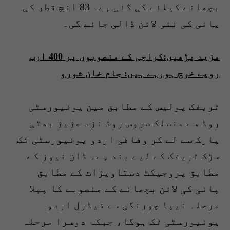
بچھانے کیلئے کی گئی ہے۔ 83 انچ قطر کی
پانی کی نئی لائن ڈالی جائے گی۔
مزید پڑھیں:کراچی کے منصوبوں پر 400 ارب
روپے خرچ ہورہے ہیں: جام خان شورو
ٹریفک پولیس کے مطابق مین یونیورسٹی
روڈ سے منسلک سروس روڈ نزد عزیز بھٹی
پارک سے لے کر وفاقی اردو یونیورسٹی تک
سڑک ٹریفک کے لیے بند ہے۔ ڈان نیوز کے
مطابق پروجیکٹ دستاویزات کے مطابق
پانی کی لائن بچھانے کے منصوبے کا پہلا
مرحلہ نیپا چورنگی سے فیڈرل اردو
یونیورسٹی تک ہوگا، جبکہ دوسرا مرحلہ