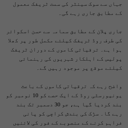
جہاں سے سوک سینٹر کی سمت ٹریفک معمول
کے مطابق جاری رہے گی۔
جاری پلان کے مطابق سمامہ سے حسن اسکوائر
کی طرف روڈ ٹریفک کیلئے مکمل طور پر کھلا
ہوا ہے۔ ترقیاتی کاموں کے دوران ٹریفک
پولیس کے اہلکار شہریوں کی رہنمائی
کیلئے موقع پر موجود رہیں گے۔
واضح رہے کہ ترقیاتی کاموں کے باعث
یونیورسٹی روڈ کے ایک حصے کو 10 نومبر کو
بند کردیا گیا ہے، جو 30 دسمبر تک بند
رہے گا۔ سڑک کی بندش کراچی کو پانی
فراہم کرنے کے منصوبے کے فور کی لائنیں