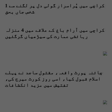
کراچی میں پُراسرار گولی دل پر لگنے سے 1
شخص جاں بحق
کراچی میں آرام باغ کے علاقے میں 4 منزلہ
رہائشی عمارت کی سیڑھیاں گرگئیں
چائنہ پورٹ واقعہ، مقتول ساجد نے پہلے
اسلام قبول کیا، اسی روز کورٹ میرج کی،
تفتیش میں مزید انکشافات