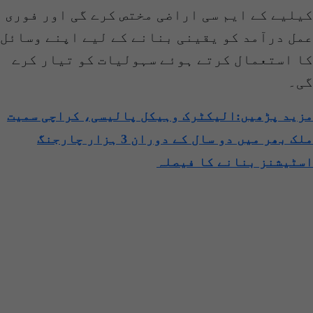
کیلیے کے ایم سی اراضی مختص کرے گی اور فوری
عمل درآمد کو یقینی بنانے کے لیے اپنے وسائل
کا استعمال کرتے ہوئے سہولیات کو تیار کرے
گی۔
مزید پڑھیں:الیکٹرک وہیکل پالیسی، کراچی سمیت
ملک بھر میں دو سال کے دوران 3 ہزار چارجنگ
اسٹیشنز بنانے کا فیصلہ