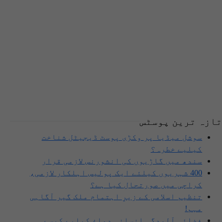
تازہ ترین پوسٹس
سوشل میڈیا پر وکڑی پوسٹ ڈیجیٹل شناخت
کیلیے خطرہ؟
سندھ میں گاڑیوں کی انشورنس لازمی قرار
400 شہریوں کیلئے ایک پولیس اہلکار لازمی،
کراچی میں صورتحال کیا ہے؟
تنظیم اسلامی کے زیرِ اہتمام ملک گیر آگاہی
مہم!
فضائی آلودگی انسانی دماغ کیلیے کیسے