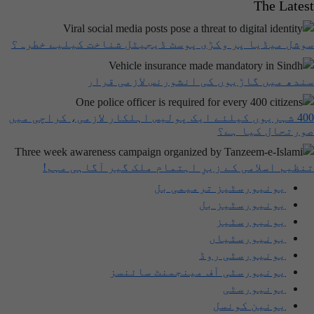
The Latest
سوشل میڈیا پر وکڑی پوسٹ ڈیجیٹل شناخت کیلیے خطرہ؟
سندھ میں گاڑیوں کی انشورنس لازمی قرار
400 شہریوں کیلئے ایک پولیس اہلکار لازمی، کراچی میں
صورتحال کیا ہے؟
تنظیم اسلامی کے زیرِ اہتمام ملک گیر آگاہی مہم!
یونیورسٹیز ترمیمی بل
یونیورسٹیز بل
یونیورسٹیز
یونیورسٹیاں
یونیورسٹی روڈ
یونیورسٹی آف مینجمنٹ سائنسز
یونیورسٹی
یونین کونسل