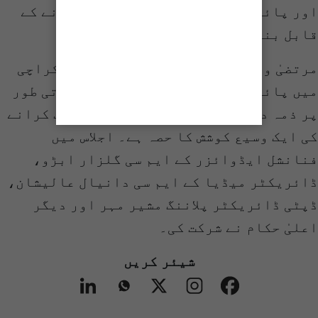
اور پائیدار متبادل کی طرف منتقل کرنے کے
قابل بنانے کے بارے میں ہے۔
مرتضیٰ وہاب کا کہنا تھا کہ یہ اقدام کراچی
میں پائیدار نقل و حرکت اور ماحولیاتی طور
پر ذمہ دار شہری انفراسٹرکچر متعارف کرانے
کی ایک وسیع کوشش کا حصہ ہے۔ اجلاس میں
فنانشل ایڈوائزر کے ایم سی گلزار ابڑو،
ڈائریکٹر میڈیا کے ایم سی دانیال عالیشان،
ڈپٹی ڈائریکٹر پلاننگ مشیر مہر اور دیگر
اعلیٰ حکام نے شرکت کی۔
شیئر کریں