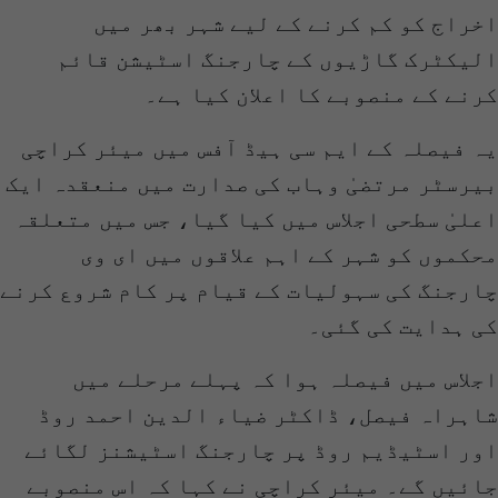
اخراج کو کم کرنے کے لیے شہر بھر میں
الیکٹرک گاڑیوں کے چارجنگ اسٹیشن قائم
کرنے کے منصوبے کا اعلان کیا ہے۔
یہ فیصلہ کے ایم سی ہیڈ آفس میں میئر کراچی
بیرسٹر مرتضیٰ وہاب کی صدارت میں منعقدہ ایک
اعلیٰ سطحی اجلاس میں کیا گیا، جس میں متعلقہ
محکموں کو شہر کے اہم علاقوں میں ای وی
چارجنگ کی سہولیات کے قیام پر کام شروع کرنے
کی ہدایت کی گئی۔
اجلاس میں فیصلہ ہوا کہ پہلے مرحلے میں
شاہراہ فیصل، ڈاکٹر ضیاء الدین احمد روڈ
اور اسٹیڈیم روڈ پر چارجنگ اسٹیشنز لگائے
جائیں گے۔ میئر کراچی نے کہا کہ اس منصوبے