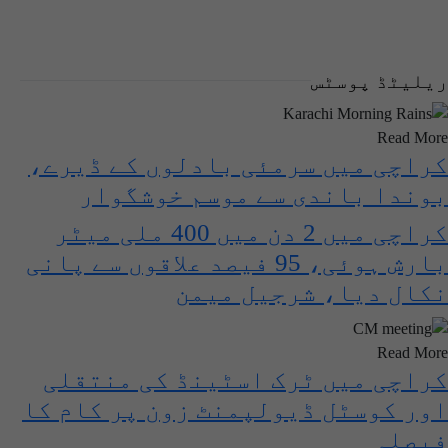
ریلیٹڈ پوسٹس
Read More
کراچی میں سرمئی بادلوں کے ڈیرے،
بوندا باندی سے موسم خوشگوار
کراچی میں 2 دن میں 400 ملی میٹر
بارش ہوئی، 95 فیصد علاقوں سے پانی
نکال دیا، شرجیل میمن
Read More
کراچی میں ٹرک اسٹینڈ کی منتقلی
اور کوسٹل ڈیولپمنٹ زون پر کام کا
فیصلہ