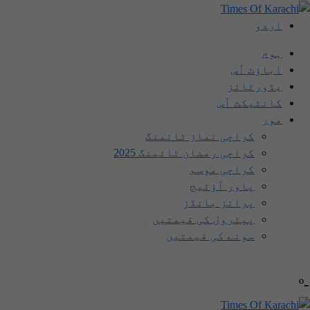
اردو
ہوم
اباؤٹ اَس
یڈورٹائز
کانٹیکٹ اَس
مور
کراچی نماز ٹائمنگ
کراچی رمضان ٹائمنگ 2025
کراچی موسم
پاور آؤٹیج
پرائز بانڈز
پیٹرول کی قیمتیں
سونے کی قیمتیں
-º