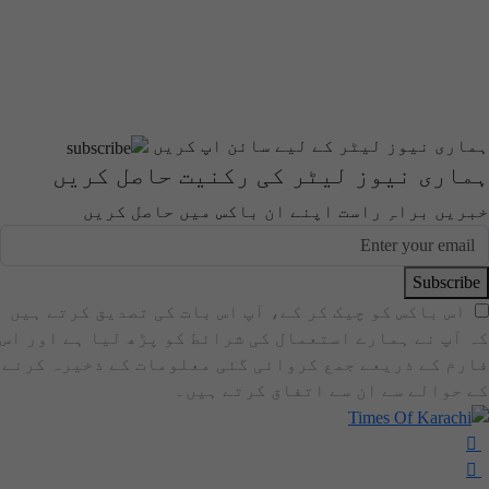
ہماری نیوز لیٹر کے لیے سائن اپ کریں
ہماری نیوز لیٹر کی رکنیت حاصل کریں
خبریں براہِ راست اپنے ان باکس میں حاصل کریں
Subscribe
اس باکس کو چیک کر کے، آپ اس بات کی تصدیق کرتے ہیں
کہ آپ نے ہمارے استعمال کی شرائط کو پڑھ لیا ہے اور اس
فارم کے ذریعے جمع کروائی گئی معلومات کے ذخیرہ کرنے
کے حوالے سے ان سے اتفاق کرتے ہیں۔