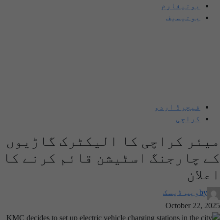
یونیفارم
یونیسیف
فیچرڈ اردو
کراچی
میئر کراچی کا الیکٹرک گاڑیوں
کے چارجنگ اسٹیشن قائم کرنے کا
اعلان
by
ویب ڈیسک
October 22, 2025