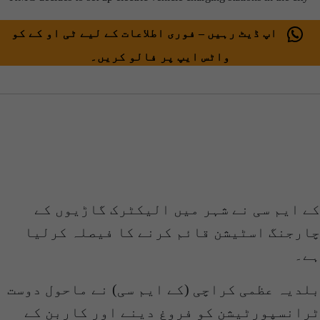
اپ ڈیٹ رہیں – فوری اطلاعات کے لیے ٹی او کے کو
واٹس ایپ پر فالو کریں۔
کے ایم سی نے شہر میں الیکٹرک گاڑیوں کے
چارجنگ اسٹیشن قائم کرنے کا فیصلہ کرلیا
ہے۔
بلدیہ عظمی کراچی (کے ایم سی) نے ماحول دوست
ٹرانسپورٹیشن کو فروغ دینے اور کاربن کے