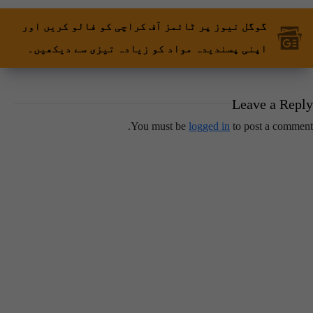
گوگل نیوز پر ٹائمز آف کراچی کو فالو کریں اور
اپنی پسندیدہ مواد کو زیادہ تیزی سے دیکھیں۔
Leave a Reply
You must be
logged in
to post a comment.