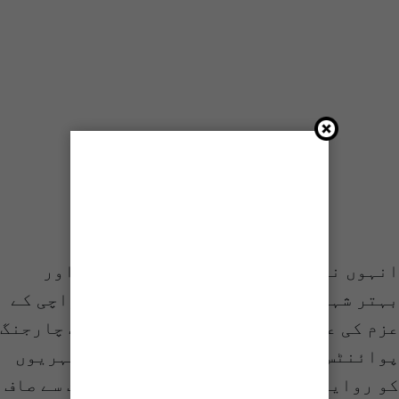
انہوں نے کہا کہ یہ اقدام ایک سرسبز اور
بہتر شہری مستقبل کی تعمیر کے لیے کراچی کے
عزم کی عکاسی کرتا ہے، یہ منصوبہ صرف چارجنگ
پوائنٹس لگانے کے لیے نہیں ہے بلکہ شہریوں
کو روایتی ایندھن پر مبنی ٹرانسپورٹ سے صاف