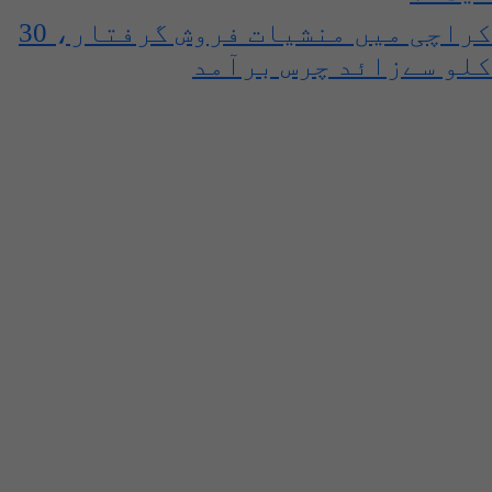
کراچی میں منشیات فروش گرفتار، 30
کلو سےزائد چرس برآمد