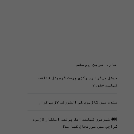
تازہ ترین پوسٹس
سوشل میڈیا پر وکڑی پوسٹ ڈیجیٹل شناخت
کیلیے خطرہ؟
سندھ میں گاڑیوں کی انشورنس لازمی قرار
400 شہریوں کیلئے ایک پولیس اہلکار لازمی،
کراچی میں صورتحال کیا ہے؟