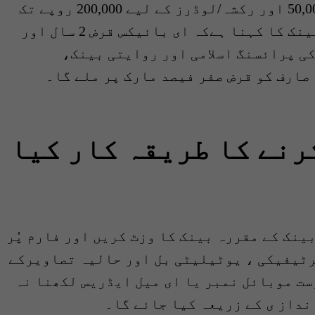
قرض لینے والوں کو ای بائک کے لیے 50,000 اور رکشہ/لوڈرز کے لیے 200,000 روپے تک
کی کیپٹل سبسڈی دی جائے گی۔ مرکزی بینک کا کہنا ہےکہ ای بائیکس قرض 2 سال اور
گا، قرض کی پرائسنگ اسلامی اور روایتی بینک،
رنے کا طریقہ کار کیا
ینک کے مقررہ بینک کا وزٹ کریں اور فارم پُر
رٹیفیکی ، یوٹیلیٹی بل اور حالیہ تصاویرکے
ست موبائل نمبر یا ای میل ایڈریس لکھنا نہ
داز ی کے زریعہ کیا جائے گا۔