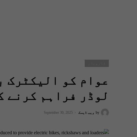
کاروبار
عوام کو الیکٹرک ب
لوڈر فراہم کرنے ک
by
ویب ڈیسک
September 30, 2025