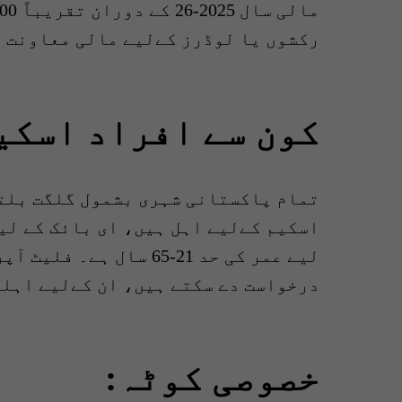
رکشوں یا لوڈرز کےلیے مالی معاونت 
کون سے افراد اسکی
تمام پاکستانی شہری بشمول گلگت بلتس
لیے عمر کی حد 21-65 سا
درخواست دے سکتے ہیں، ان کےلیے اہلی
خصوصی کوٹہ: