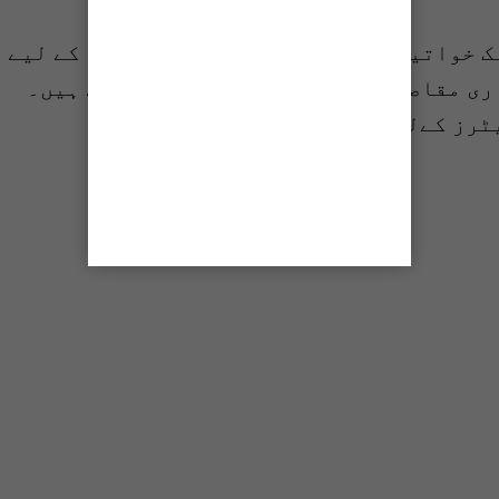
اس اسکیم میں کم از کم 25فیصد ای بائک خواتین کے لیے اور 10فیصد ان لوگوں کے لیے
ری مقاصد کے لیے بائیک استعمال کرتے ہیں۔