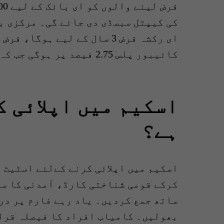
ای رکشہ قرض 3 سال کے لیے ہو
کائیبور پلس 2.75 فیصد پر ہوگی جب کہ صارف کو قرض صفر فیصد مارک پر ملے گا۔
اسکیم میں اپلائی ک
ہے؟
اسکیم میں اپلائی کرنے کےلئے اسٹیٹ ب
کرکے قومی شناختی کارڈ، آمدنی کا س
ساتھ جمع کردیں۔ یاد رہے فارم پر در
بھولیں۔ کامیاب افراد کا فیصلہ قران