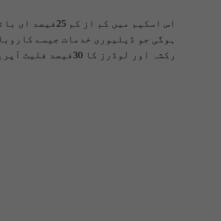
ہوگی جو ڈیلیوری خدمات جیسے کاروبا
رکشہ اور لوڈرز کا 30فیصد فلیٹ آپریٹرز کےلیے مختص کیا جائے گا۔