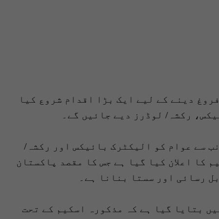
روغ دینے کے لیے ایک بڑا اقدام شروع کیا
یکس، رکشہ/ لوڈرز دیے جائیں گے۔
نب سے عوام کو الیکٹرک بائیکس اور رکشہ/
 کا اعلان کیا گیا ہے جس کا مقصد پاکستان
ل رسائی اور سستا بنانا ہے۔
یں بتایا گیا ہے کہ مذکورہ اسکیم کے تحت