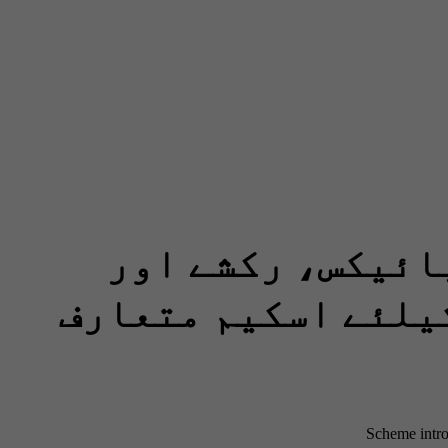
ائیکس، رکشے اور
یلئے اسکیم متعارف