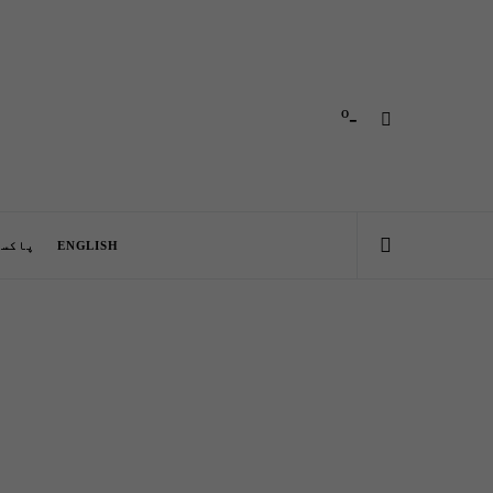
-º
ENGLISH
پاکست