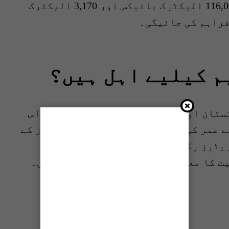
مالی سال 2025-26 کے دوران تقریباً 116,000 الیکٹرک بائیکس اور 3,170 الیکٹرک
فراہم کی جائیگی۔
م کیلیے اہل ہیں؟
تان اور آزاد جموں و کشمیر کے شہری اس
اسکیم کےلیے اہل ہیں، ای بائک کے لیے عمر کی حد 18-65 سال جبکہ رکشہ/لوڈرز کے
ل ہے۔ فلیٹ آپریٹرز رکشہ/لوڈر فنانسنگ کے لیے بھی
ت کا معیار اسٹیئرنگ کمیٹی طے کریگی۔