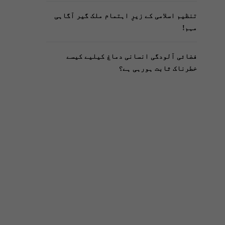
تنظیم اسلامی کے زیرِ اہتمام ملک گیر آگاہی
مہم!
فضائی آلودگی انسانی دماغ کیلیے کیسے
خطرناک ثابت ہورہی ہے؟