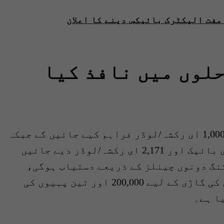
مفت الیکٹرک بائیکس دینے کا اعلان
حلوں میں نافذ کیا
پہلے مرحلے میں 40,000 ای بائیک اور 1,000 ای رکشہ/لوڈر فراہم کیے جائیں گے جبکہ
دوسرے مرحلے یعنی فیز 2 میں 76,000 ای بائیک اور 2,171 ای رکشہ/لوڈر دیے جائیں
نگ دونوں چینلز کے ذریعے دستیاب ہوگی،
زیادہ سے زیادہ قرض کا حجم دو پہیوں کی گاڑی کے لیے 200,000 اور تین پہیوں کی