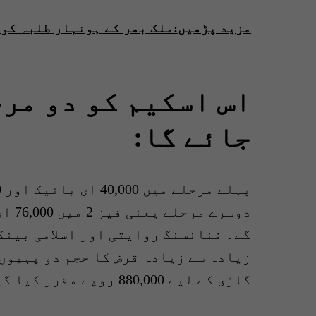
مزید پڑھیں:ملک بھر کے ہونہار طلبہ کو 
اس اسکیم کو دو مر
جائے گا:
گے۔ فنانسنگ روایتی اور اسلامی بینک
گاڑی کے لیے 880,000 روپے مقرر کیا گیا ہے۔