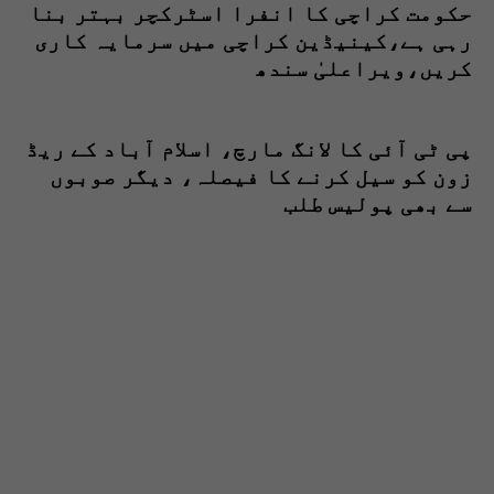
حکومت کراچی کا انفرا اسٹرکچر بہتر بنا
رہی ہے،کینیڈین کراچی میں سرمایہ کاری
کریں،ویراعلیٰ سندھ
پی ٹی آئی کا لانگ مارچ، اسلام آباد کے ریڈ
زون کو سیل کرنے کا فیصلہ، دیگر صوبوں
سے بھی پولیس طلب