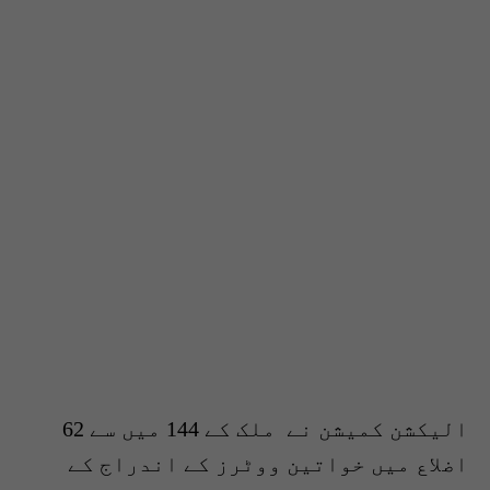
الیکشن کمیشن نے ملک کے 144 میں سے 62
اضلاع میں خواتین ووٹرز کے اندراج کے