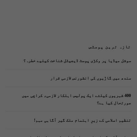
تازہ ترین پوسٹس
سوشل میڈیا پر وکڑی پوسٹ ڈیجیٹل شناخت کیلیے خطرہ؟
سندھ میں گاڑیوں کی انشورنس لازمی قرار
400 شہریوں کیلئے ایک پولیس اہلکار لازمی، کراچی میں
صورتحال کیا ہے؟
تنظیم اسلامی کے زیرِ اہتمام ملک گیر آگاہی مہم!