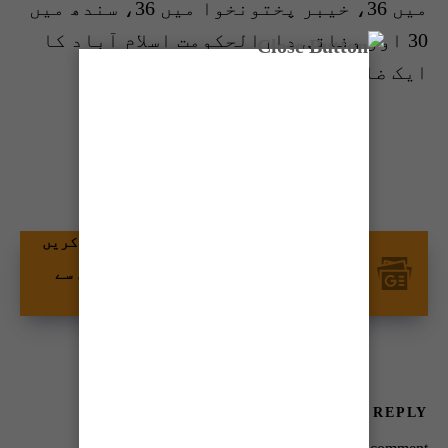
میں 36، خیبر پختونخوا میں 36، سندھ میں
30 اور وفاقی دارالحکومت اسلام آباد کا
ایک ضلع ہے۔
شیئر کریں
گوگل نیوز پر ٹائمز آف کراچی کو فالو کریں
اور اپنی پسندیدہ مواد کو زیادہ تیزی سے
دیکھیں۔
LEAVE A REPLY