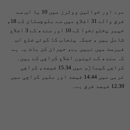
مرد اور خواتین ووٹرز میں 10 یا اس سے
فرق والے 31 اضلاع میں سے بلوچستان کے 18،
خیبر پختونخوا کے 10 اور سندھ کے 3 اضلاع
شامل ہیں ، جبکہ پنجاب کا کوئی ضلع اس
فہرست میں نہیں ہے، حیران کن بات یہ ہے
کہ سندھ کے تینوں اضلاع کراچی کے ہیں۔
کراچی کیماڑی میں 15.34 فیصد، کراچی
غربی میں 14.44 فیصد اور ملیر کراچی میں
12.39 فیصد فرق ہے۔