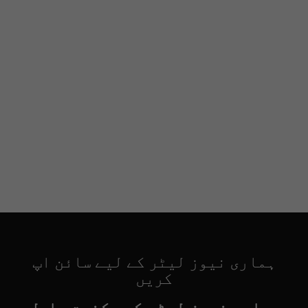
ہماری نیوز لیٹر کے لیے سائن اپ
کریں