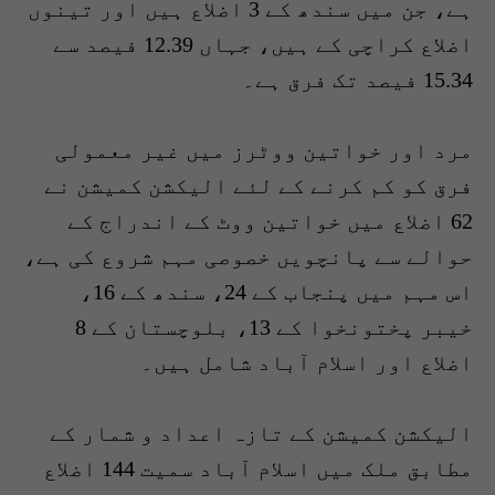
ہے، جن میں سندھ کے 3 اضلاع ہیں اور تینوں
اضلاع کراچی کے ہیں، جہاں 12.39 فیصد سے
15.34 فیصد تک فرق ہے۔
مرد اور خواتین ووٹرز میں غیر معمولی
فرق کو کم کرنے کے لئے الیکشن کمیشن نے
62 اضلاع میں خواتین ووٹ کے اندراج کے
حوالے سے پانچویں خصوصی مہم شروع کی ہے،
اس مہم میں پنجاب کے 24، سندھ کے 16،
خیبر پختونخوا کے 13، بلوچستان کے 8
اضلاع اور اسلام آباد شامل ہیں۔
الیکشن کمیشن کے تازہ اعداد و شمار کے
مطابق ملک میں اسلام آباد سمیت 144 اضلاع