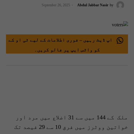
September 26, 2025
Abdul Jabbar Nasir
by
اپ ڈیٹ رہیں – فوری اطلاعات کے لیے ٹی او کے
کو واٹس ایپ پر فالو کریں۔
ملک کے 144 میں سے 31 اضلاع میں مرد اور
خواتین ووٹرز میں فرق 10 سے 29 فیصد تک