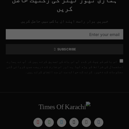
ہماری نیوز لیٹر کی رکنیت حاصل
کریں
خبریں براہِ راست اپنے ان باکس میں حاصل کریں
SUBSCRIBE
اس باکس کو چیک کر کے، آپ اس بات کی تصدیق کرتے ہیں کہ آپ نے ہمارے
استعمال کی شرائط کو پڑھ لیا ہے اور اس فارم کے ذریعے جمع کروائی گئی
معلومات کے ذخیرہ کرنے کے حوالے سے ان سے اتفاق کرتے ہیں۔