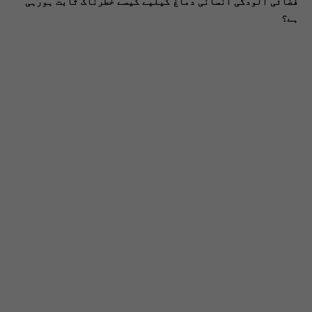
فضائی آلودگی انسانی دماغ کیلیے کیسے خطرناک ثابت ہورہی
ہے؟