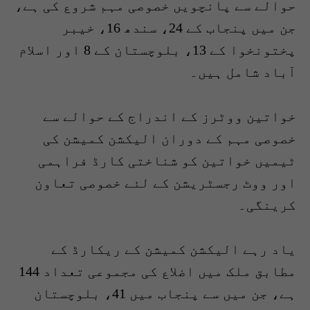
حوالے سے پانچویں خصوصی مہم شروع کی ہے،
جن میں پنجاب کے 24، سندھ 16، خیبر
پختونخوا کے 13، بلوچستان کے 8 اور اسلام
آباد شامل ہیں۔
خواتین ووٹرز کے اندراج کے حوالے سے
خصوصی مہم کے دوران الیکشن کمیشن کی
ٹیمیں خواتین کو شناختی کارڈ فراہمی
اور ووٹ رجسٹریشن کے لئے خصوصی تعاون
کرینگی۔
یاد رہے الیکشن کمیشن کے ریکارڈ کے
مطابق ملک میں اضلاع کی مجموعی تعداد 144
ہے، جن میں سے پنجاب میں 41، بلوچستان