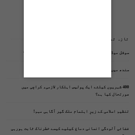
تازہ ترین پوسٹس
سوشل میڈیا پر وکڑی پوسٹ ڈیجیٹل شناخت کیلیے خطرہ؟
سندھ میں گاڑیوں کی انشورنس لازمی قرار
400 شہریوں کیلئے ایک پولیس اہلکار لازمی، کراچی میں
صورتحال کیا ہے؟
تنظیم اسلامی کے زیرِ اہتمام ملک گیر آگاہی مہم!
فضائی آلودگی انسانی دماغ کیلیے کیسے خطرناک ثابت ہورہی