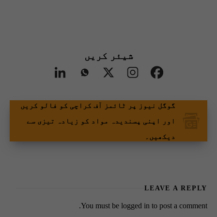
شیئر کریں
گوگل نیوز پر ٹائمز آف کراچی کو فالو کریں
اور اپنی پسندیدہ مواد کو زیادہ تیزی سے
دیکھیں۔
LEAVE A REPLY
You must be
logged in
to post a comment.