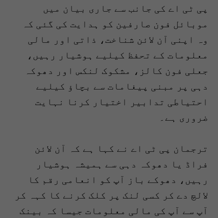
پی ٹی اے کی جانب سے جاری بیان میں
موبائل فون صارفین کو ہدایت کی گئی کہ
وہ اپنی آن لائن شناخت، ذاتی اور مالی
معلومات کے تحفظ کیلیے ہوشیار رہیں،
جعلی فون کالز، مشکوک لنکس اور دھوکہ
دہی پر مبنی پیغامات سے بچاؤ کیلیے
احتیاطی تدابیر اختیار کرنا نہایت
ضروری ہے۔
ترجمان پی ٹی اے نے کہا ہے کہ آن لائن
فراڈ یا دھوکہ دہی سے ہمیشہ ہوشیار
رہیں، دھوکے باز آپ کو انعامی رقم کا
لالچ دے کر کسی لنک پر کلک کرنے کا کہہ کر
آپ سے آپ کی مالی معلومات جیسا کہ بینک