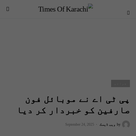
جرائم
پی ٹی اے نے موبائل فون
صارفین کو خبردار کر دیا
by
ویب ڈیسک
September 24, 2025