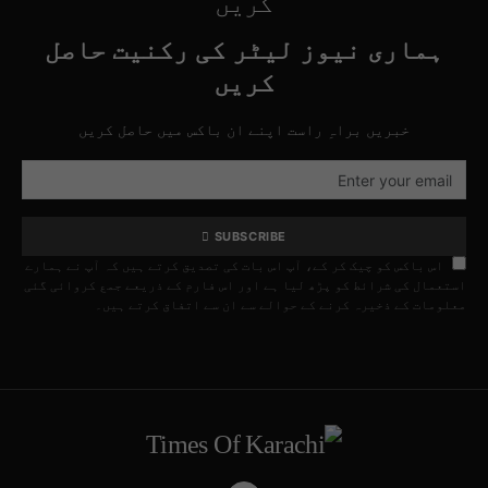
کریں
ہماری نیوز لیٹر کی رکنیت حاصل
کریں
خبریں براہِ راست اپنے ان باکس میں حاصل کریں
SUBSCRIBE
اس باکس کو چیک کر کے، آپ اس بات کی تصدیق کرتے ہیں کہ آپ نے ہمارے
استعمال کی شرائط کو پڑھ لیا ہے اور اس فارم کے ذریعے جمع کروائی گئی
معلومات کے ذخیرہ کرنے کے حوالے سے ان سے اتفاق کرتے ہیں۔