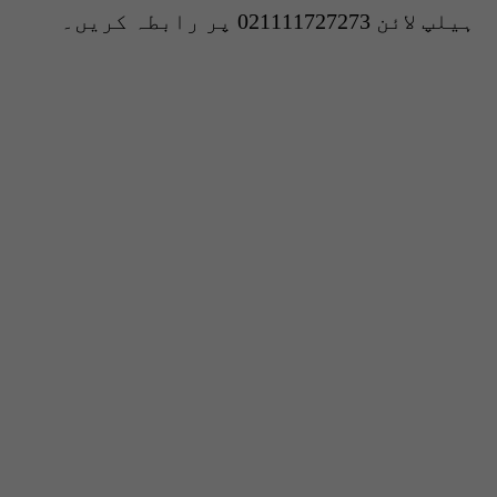
ہیلپ لائن 021111727273 پر رابطہ کریں۔