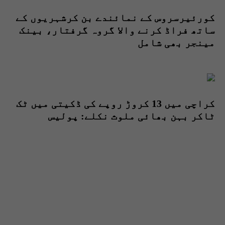
کورئیرسروس کے نمائندے بن کرشہریوں کے
ساتھ فراڈ کرنے والا گروہ گرفتار، بینک
مینجر بھی شامل
کراچی میں 13 کروڑ روپے کی ڈکیتی میں ٹک
ٹاکر بہن بھائی ملوث نکلے: پولیس