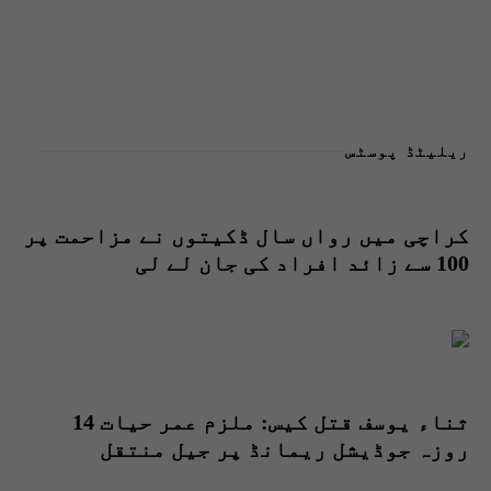
ریلیٹڈ پوسٹس
کراچی میں رواں سال ڈکیتوں نے مزاحمت پر
100 سے زائد افراد کی جان لے لی
ثناء یوسف قتل کیس: ملزم عمر حیات 14
روزہ جوڈیشل ریمانڈ پر جیل منتقل