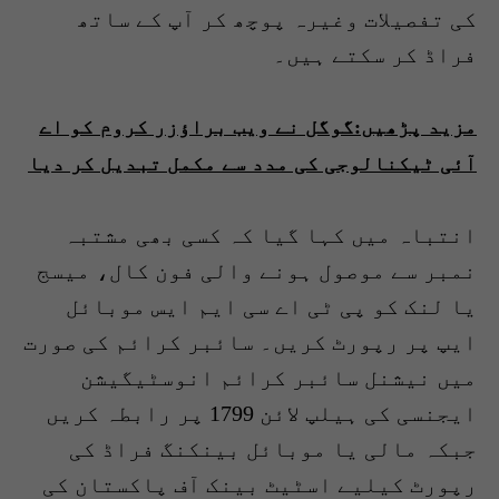
کی تفصیلات وغیرہ پوچھ کر آپ کے ساتھ
فراڈ کر سکتے ہیں۔
مزید پڑھیں:گوگل نے ویب براؤزر کروم کو اے
آئی ٹیکنالوجی کی مدد سے مکمل تبدیل کر دیا
انتباہ میں کہا گیا کہ کسی بھی مشتبہ
نمبر سے موصول ہونے والی فون کال، میسج
یا لنک کو پی ٹی اے سی ایم ایس موبائل
ایپ پر رپورٹ کریں۔ سائبر کرائم کی صورت
میں نیشنل سائبر کرائم انوسٹیگیشن
ایجنسی کی ہیلپ لائن 1799 پر رابطہ کریں
جبکہ مالی یا موبائل بینکنگ فراڈ کی
رپورٹ کیلیے اسٹیٹ بینک آف پاکستان کی