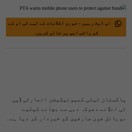
اپ ڈیٹ رہیں – فوری اطلاعات کے لیے ٹی او کے
کو واٹس ایپ پر فالو کریں۔
پاکستان ٹیلی کمیونیکیشن اتھارٹی (پی
ٹی اے) نے دھوکہ دہی سے بچانے کیلیے
موبائل فون صارفین کو خبردار کر دیا ہے۔