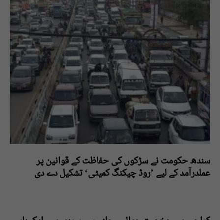
سندھ حکومت نے سڑکوں کی حفاظت کے قوانین پر
عملدرآمد کے لیے ’روڈ چیکنگ کمیٹی‘ تشکیل دے دی