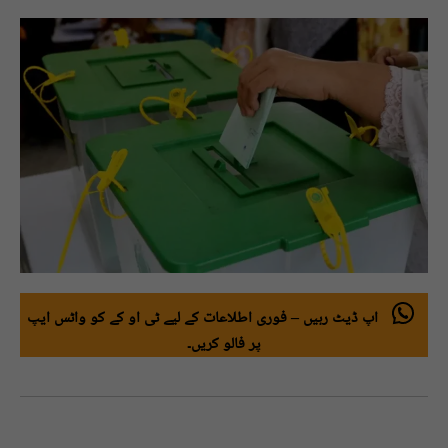
اپ ڈیٹ رہیں – فوری اطلاعات کے لیے ٹی او کے کو واٹس ایپ
پر فالو کریں۔