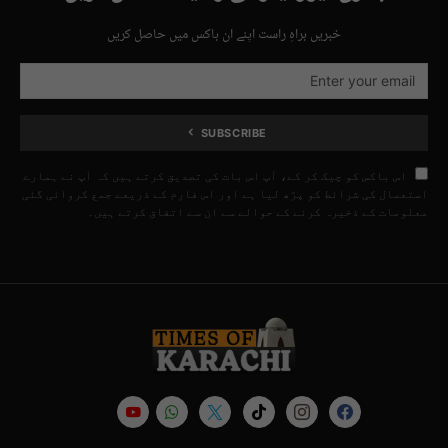
خبریں براہِ راست اپنے ان باکس میں حاصل کریں
SUBSCRIBE
اس باکس کو چیک کر کے، آپ اس بات کی تصدیق کرتے ہیں کہ آپ نے ہمارے
استعمال کی شرائط کو پڑھ لیا ہے اور اس فارم کے ذریعے جمع کروائی گئی
معلومات کے ذخیرہ کرنے کے حوالے سے ان سے اتفاق کرتے ہیں۔