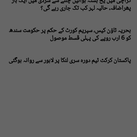
کراچی میں یخ بستہ ہوائیں چلنے سے سردی میں ایک بار
پھراضافہ، حالیہ لہر کب تک جاری رہے گی؟
بحریہ ٹاؤن کیس، سپریم کورٹ کے حکم پر حکومت سندھ
کو 6 ارب روپے کی پہلی قسط موصول
پاکستان کرکٹ ٹیم دورہ سری لنکا پر لاہور سے روانہ ہوگئی