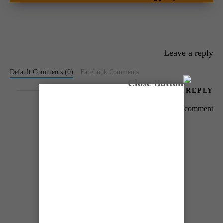
Leave a reply
Default Comments (0)
Facebook Comments
LEAVE A REPLY
You must be
logged in
to post a comment.