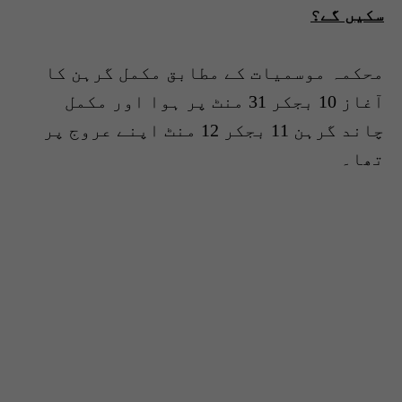
سکیں گے؟
محکمہ موسمیات کے مطابق مکمل گرہن کا
آغاز 10 بجکر 31 منٹ پر ہوا اور مکمل
چاند گرہن 11 بجکر 12 منٹ اپنے عروج پر
تھا۔