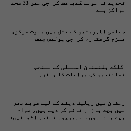
تجدید نہ ہونے کےباعث کراچی میں 33 صحت
مراکز بند
صحافی اطہرمتین کے قتل میں ملوث مرکزی
ملزم گرفتار، کراچی پولیس چیف
گلگت بلتستان اسمبلی کے منتخب
نمائندوں کی مراعات کا جائزہ
رمضان میں ریلیف دینے کے لیے صوبے بھر
میں بچت بازار قائم کر دیے ہیں، عوام
بچت بازاروں سے بھرپور فائدہ اٹھائیں:
شرجیل انعام میمن