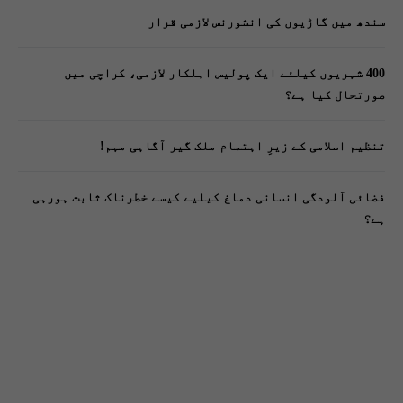
سندھ میں گاڑیوں کی انشورنس لازمی قرار
400 شہریوں کیلئے ایک پولیس اہلکار لازمی، کراچی میں
صورتحال کیا ہے؟
تنظیم اسلامی کے زیرِ اہتمام ملک گیر آگاہی مہم!
فضائی آلودگی انسانی دماغ کیلیے کیسے خطرناک ثابت ہورہی
ہے؟