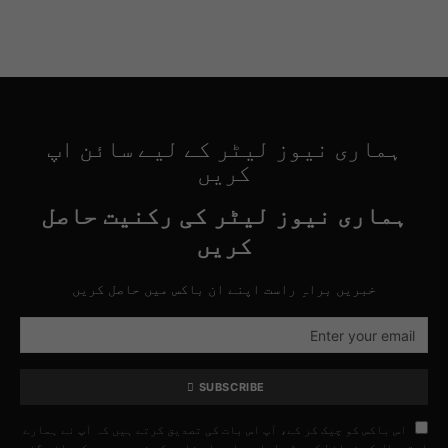
ہماری نیوز لیٹر کے لیے سائن اپ
کریں
ہماری نیوز لیٹر کی رکنیت حاصل
کریں
خبریں براہِ راست اپنے ان باکس میں حاصل کریں
SUBSCRIBE
اس باکس کو چیک کر کے، آپ اس بات کی تصدیق کرتے ہیں کہ آپ نے ہمارے
استعمال کی شرائط کو پڑھ لیا ہے اور اس فارم کے ذریعے جمع کروائی گئی