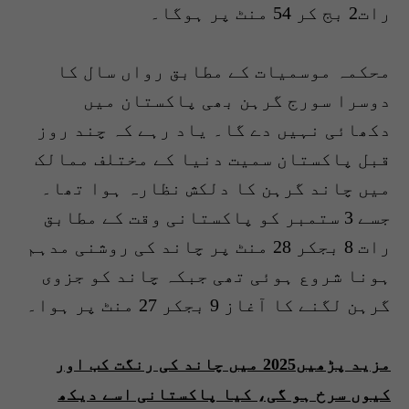
رات2 بج کر 54 منٹ پر ہوگا۔
محکمہ موسمیات کے مطابق رواں سال کا
دوسرا سورج گرہن بھی پاکستان میں
دکھائی نہیں دے گا۔ یاد رہے کہ چند روز
قبل پاکستان سمیت دنیا کے مختلف ممالک
میں چاند گرہن کا دلکش نظارہ ہوا تھا۔
جسے 3 ستمبر کو پاکستانی وقت کے مطابق
رات 8 بجکر 28 منٹ پر چاند کی روشنی مدہم
ہونا شروع ہوئی تھی جبکہ چاند کو جزوی
گرہن لگنے کا آغاز 9 بجکر 27 منٹ پر ہوا۔
مزید پڑھیں2025 میں چاند کی رنگت کب اور
کیوں سرخ ہو گی، کیا پاکستانی اسے دیکھ