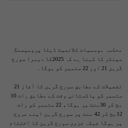
محکمہ موسمیات کلائمیٹ ڈیٹا پروسیسنگ
سینٹر کا کہنا ہے کہ 2025کا دوسرا سورج
گرہن 21 اور 22 ستمبر کو ہوگا۔
تفصیلات کے مطابق سورج گرہن کا آغاز 21
ستمبر کو پاکستانی وقت کے مطابق رات 10
بج کر 30منٹ پر ہوگا، 22 ستمبر کو رات
12بج کر 42 منٹ پر سورج گرہن اپنے عروج
پر ہوگا جبکہ جزوی سورج گرہن کا اختتام