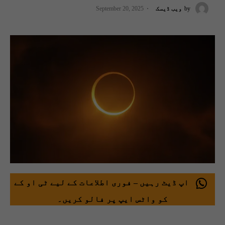
by
ویب ڈیسک
September 20, 2025
اپ ڈیٹ رہیں – فوری اطلاعات کے لیے ٹی او کے
کو واٹس ایپ پر فالو کریں۔