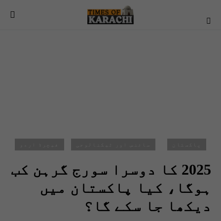
پاکستان
سائنس اور ٹیکنالوجی
فیچرڈ اردو
2025 کا دوسرا سورج گرہن کب
ہوگا، کیا پاکستان میں
دیکھا جا سکے گا؟