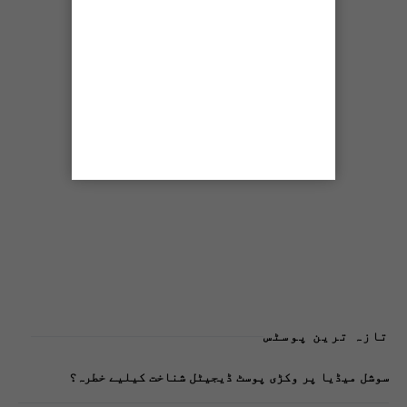
تازہ ترین پوسٹس
سوشل میڈیا پر وکڑی پوسٹ ڈیجیٹل شناخت کیلیے خطرہ؟