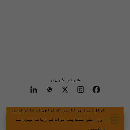
شیئر کریں
گوگل نیوز پر ٹائمز آف کراچی کو فالو کریں
اور اپنی پسندیدہ مواد کو زیادہ تیزی سے
دیکھیں۔