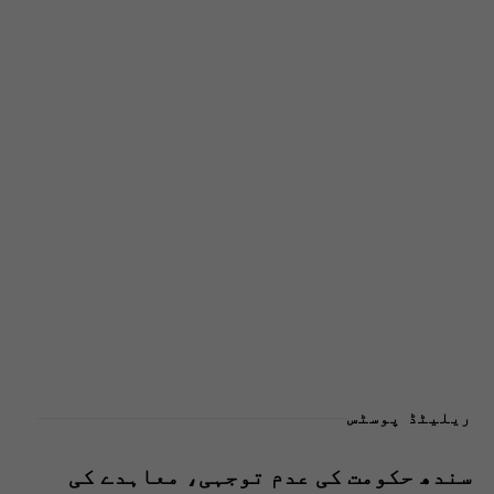
ریلیٹڈ پوسٹس
سندھ حکومت کی عدم توجہی، معاہدے کی