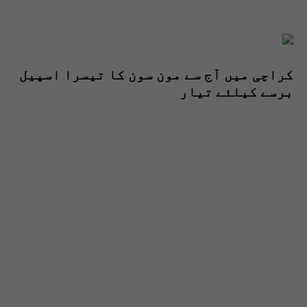
کراچی میں آج سے مون سون کا تیسرا اسپیل
برسے کیلئے تیار