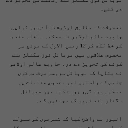
دی گئی۔
تفصیلات کے مطابق ایڈیشنل آئی جی کراچی
جاوید عالم اوڈھو نے محکمہ داخلہ سندھ
کو خط لکھ کر 12 ربیع الاول کے موقع پر
مخصوص علاقوں میں موبائل فون سگنلز بند
کرنے کی تجویز دے دی۔ جاوید عالم اوڈھو
نے بتایا کہ موبائل سروسز صرف مرکزی
جلوس کے راستوں اور مخصوص مقامات پر
معطل رہیں گی، پورے شہر میں موبائل
سگنلز بند نہیں کیے جائیں گے۔
انہوں نے واضح کیا کہ شہریوں کی سہولت
کے لیے یہ اقدام محدود پیمانے پر ہوگا