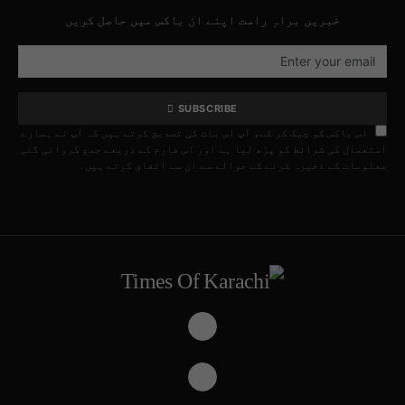
خبریں براہِ راست اپنے ان باکس میں حاصل کریں
SUBSCRIBE
اس باکس کو چیک کر کے، آپ اس بات کی تصدیق کرتے ہیں کہ آپ نے ہمارے
استعمال کی شرائط کو پڑھ لیا ہے اور اس فارم کے ذریعے جمع کروائی گئی
معلومات کے ذخیرہ کرنے کے حوالے سے ان سے اتفاق کرتے ہیں۔