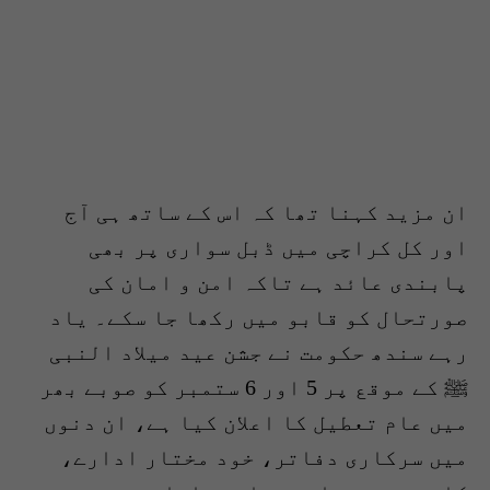
ان مزید کہنا تھا کہ اس کے ساتھ ہی آج
اور کل کراچی میں ڈبل سواری پر بھی
پابندی عائد ہے تاکہ امن و امان کی
صورتحال کو قابو میں رکھا جا سکے۔ یاد
رہے سندھ حکومت نے جشن عید میلاد النبی
ﷺ کے موقع پر 5 اور 6 ستمبر کو صوبے بھر
میں عام تعطیل کا اعلان کیا ہے، ان دنوں
میں سرکاری دفاتر، خود مختار ادارے،