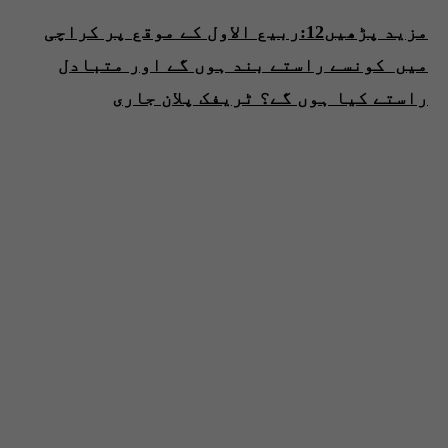
مزید پڑھیں12:ربیع الاول کے موقع پر کراچی
میں کونسے راستے بند ہوں گے اور متبادل
راستے کیا ہوں گے؟ ٹریفک پلان جاری