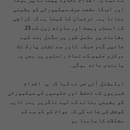
اور اس کا مقصد صرف سیکیورٹی کو یقینی
بنانا ہے۔ ترجمان کا کہنا ہے کہ کراچی
کے ایسٹ، ویسٹ اور ساوتھ زون کے 23
مقامات پر مکمل طور پر سگنل بند کیے
جائیں گے، جبکہ ٹاور سے نشتر پارک تک
مرکزی جلوس کے تمام راستوں پر بھی یہ
پابندی عائد ہوگی۔
ایڈیشنل آئی جی نے کہا کہ یہ اقدام
شہریوں کے تحفظ اور جلوسوں کی سیکیورٹی
کو یقینی بنانے کے لیے ناگزیر ہے، تاہم
کوشش کی جائے گی کہ عوام کو کم سے کم
مشکلات کا سامنا ہو۔