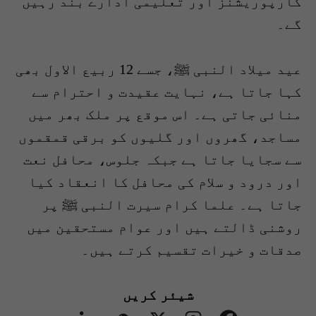
کارپوریشنز اور تعلیمی ادارے بند رہیں
گے۔
عید میلاد النبی ﷺ، جسے 12 ربیع الاول بھی
کہا جاتا ہے، نہایت عقیدت و احترام سے
منائی جاتی ہے۔ اس موقع پر ملک بھر میں
مساجد، گھروں اور گلیوں کو برقی قمقموں
سے سجایا جاتا ہے جبکہ جلوس، محافل نعت
اور درود و سلام کی محافل کا انعقاد کیا
جاتا ہے۔ علما کرام سیرت النبی ﷺ پر
روشنی ڈالتے ہیں اور عوام مستحقین میں
صدقات و خیرات تقسیم کرتے ہیں۔
شیئر کریں