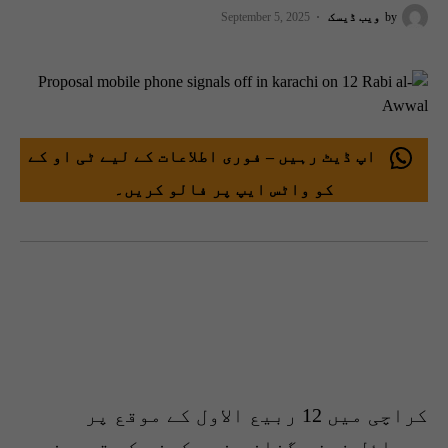
by
ویب ڈیسک
September 5, 2025
اپ ڈیٹ رہیں – فوری اطلاعات کے لیے ٹی او کے
کو واٹس ایپ پر فالو کریں۔
کراچی میں 12 ربیع الاول کے موقع پر
موبائل فون سگنلز بند رکھنے کی تجویز دے