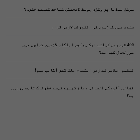
سوشل میڈیا پر وکڑی پوسٹ ڈیجیٹل شناخت کیلیے خطرہ؟
سندھ میں گاڑیوں کی انشورنس لازمی قرار
400 شہریوں کیلئے ایک پولیس اہلکار لازمی، کراچی میں
صورتحال کیا ہے؟
تنظیم اسلامی کے زیرِ اہتمام ملک گیر آگاہی مہم!
فضائی آلودگی انسانی دماغ کیلیے کیسے خطرناک ثابت ہورہی
ہے؟