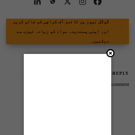
گوگل نیوز پر ٹائمز آف کراچی کو فالو کریں
اور اپنی پسندیدہ مواد کو زیادہ تیزی سے
دیکھیں۔
LEAVE A REPLY
You must be
logged in
to post a comment.