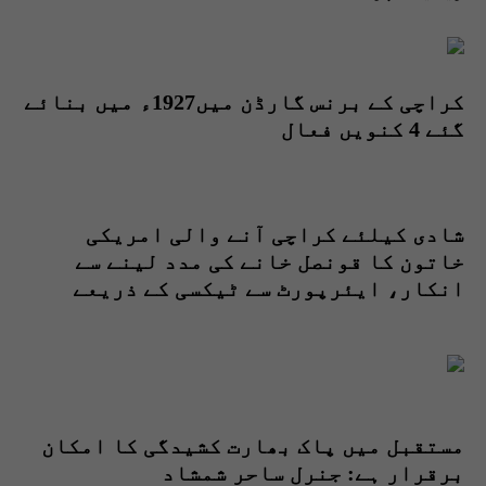
کراچی کے برنس گارڈن میں1927ء میں بنائے
گئے 4 کنویں فعال
شادی کیلئے کراچی آنے والی امریکی
خاتون کا قونصل خانے کی مدد لینے سے
انکار، ایئرپورٹ سے ٹیکسی کے ذریعے
روانہ
مستقبل میں پاک بھارت کشیدگی کا امکان
برقرار ہے: جنرل ساحر شمشاد