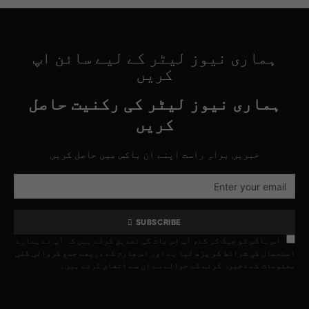
ہماری نیوز لیٹر کے لیے سائن اپ
کریں
ہماری نیوز لیٹر کی رکنیت حاصل
کریں
خبریں براہِ راست اپنے ان باکس میں حاصل کریں
SUBSCRIBE
اس باکس کو چیک کر کے، آپ اس بات کی تصدیق کرتے ہیں کہ آپ نے ہمارے
استعمال کی شرائط کو پڑھ لیا ہے اور اس فارم کے ذریعے جمع کروائی گئی
معلومات کے ذخیرہ کرنے کے حوالے سے ان سے اتفاق کرتے ہیں۔