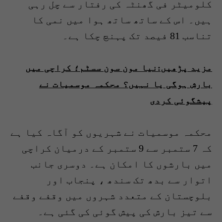
کلومیٹر فی گھنٹہ کی رفتار سے چل رہی
ہیں۔ اس کے ساتھ ساتھ ہوا میں نمی کا
تناسب 81 فیصد تک پہنچ چکا ہے۔
مزید پڑھیں:نیا مون سون سسٹم؛ کراچی میں
بارش ہوگی یا نہیں؟ محکمہ موسمیات نے
پیشگوئی کردی
محکمہ موسمیات نے شہریوں کو آگاہ کیا ہے
کہ 7 ستمبر سے 9 ستمبر کے درمیان کراچی
میں بارشوں کا امکان ہے۔ دوسری جانب
اتوار سے بدھ تک سندھ ، پنجاب اور
بلوچستان کے متعدد شہروں میں وقفے وقفے
سے تیز بارش کی پیش گوئی کی گئی ہے۔