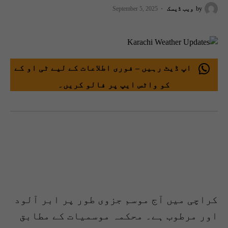
by
ویب ڈیسک
September 5, 2025
اپ ڈیٹ رہیں – فوری اطلاعات کے لیے ٹی او کے
کو واٹس ایپ پر فالو کریں۔
کراچی میں آج موسم جزوی طور پر ابر آلود
اور مرطوب ہے۔ محکمہ موسمیات کے مطابق