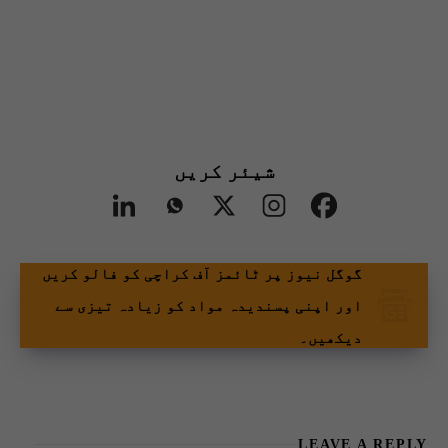
شیئر کریں
گوگل نیوز پر ٹائمز آف کراچی کو فالو کریں
اور اپنی پسندیدہ مواد کو زیادہ تیزی سے
دیکھیں۔
LEAVE A REPLY