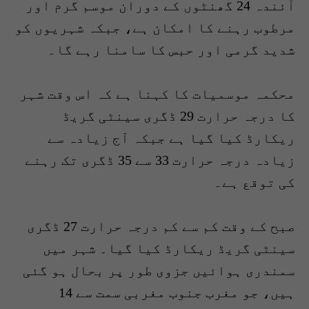
آئندہ 24 گھنٹوں کے دوران موسم گرم اور
مرطوب رہنے کا امکان ہے، جبکہ شہریوں کو
شدید گرمی اور حبس کا سامنا رہے گا۔
محکمہ موسمیات کا کہنا ہے کہ اس وقت شہر
کا درجہ حرارت 29 ڈگری سینٹی گریڈ
ریکارڈ کیا گیا ہے جبکہ آج زیادہ سے
زیادہ درجہ حرارت 33 سے 35 ڈگری تک رہنے
کی توقع ہے۔
صبح کے وقت کم سے کم درجہ حرارت 27 ڈگری
سینٹی گریڈ ریکارڈ کیا گیا۔ شہر میں
سمندری ہوائیں جزوی طور پر بحال ہو گئی
ہیں، جو مغرب جنوب مغربی سمت سے 14