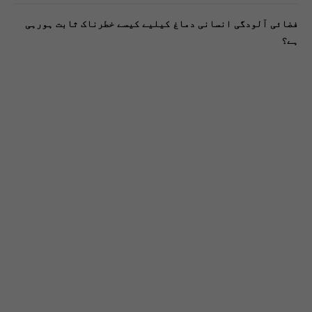
فضائی آلودگی انسانی دماغ کیلیے کیسے خطرناک ثابت ہورہی
ہے؟