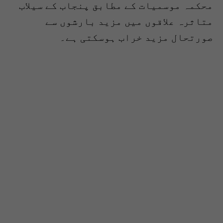
محکمہ موسمیات کے مطابق پنجاب کے سیلاب
متاثرہ علاقوں میں مزید بارشوں سے
صورتحال مزید خراب ہوسکتی ہے۔