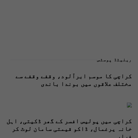
ریلیٹڈ پوسٹس
کراچی کا موسم ابرآلود، وقفے وقفے سے
مختلف علاقوں میں بوندا باندی
کراچی میں پولیس افسر کے گھر ڈکیتی، اہل
خانہ یرغمال، ڈاکو قیمتی سامان لوٹ کر
فرار