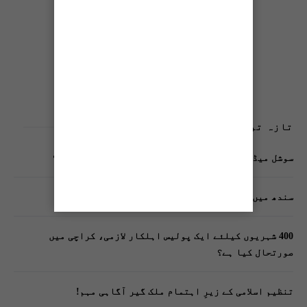
تازہ ترین پوسٹس
سوشل میڈیا پر وکڑی پوسٹ ڈیجیٹل شناخت کیلیے خطرہ؟
سندھ میں گاڑیوں کی انشورنس لازمی قرار
400 شہریوں کیلئے ایک پولیس اہلکار لازمی، کراچی میں
صورتحال کیا ہے؟
تنظیم اسلامی کے زیرِ اہتمام ملک گیر آگاہی مہم!