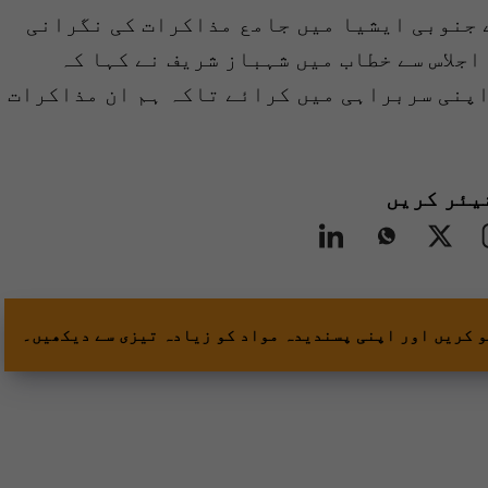
 جنوبی ایشیا میں جامع مذاکرات کی نگرانی
اجلاس سے خطاب میں شہباز شریف نے کہا کہ
پنی سربراہی میں کرائے تاکہ ہم ان مذاکرات
یئر کریں
و کریں اور اپنی پسندیدہ مواد کو زیادہ تیزی سے دیکھیں۔