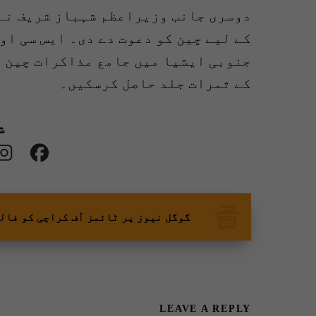
دوسری جانب وزیراعظم شہباز شریف نے
کے لیے چین کو دعوت دے دی۔ ایس سی او 
جنوبی ایشیا میں جامع مذاکرات چین ا
کے ثمرات جلد حاصل کرسکیں۔
ش
گوگل نیوز پر ٹائمز آف کراچی کو فال
LEAVE A REPLY