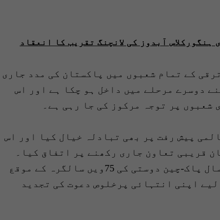
 ہنگورکلاس آبدوز کی لانچنگ تقریب کا انعقاد
ترقی کے تمام شعبوں میں پاکستان کی مدد جاری
نے دوسرے مرحلے میں داخل ہو چکا ہے اور اس
 شعبوں پر توجہ مرکوز کی جا رہی ہے۔
لمی پیش رفت پر بھی تبادلہ خیال کیا اور اس
ن قریبی تعاون جاری رکھنے پر اتفاق کیا۔
وزیراعظم نے صدر شی جن پنگ کو اگلے سال پاک-چین دوستی کی 75ویں سالگرہ کے موقع
لیے اپنی انتہائی پرخلوص دعوت کی تجدید