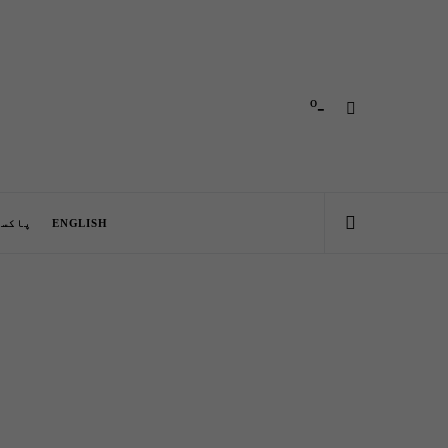
-º
ENGLISH
پاکست