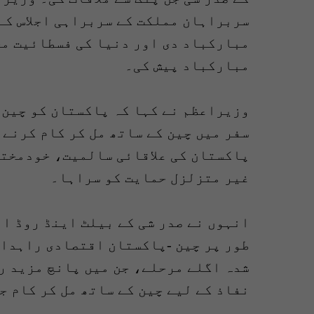
سربراہان مملکت کے سربراہی اجلاس کے
مبارکباد پیش کی۔
وزیراعظم نے کہا کہ پاکستان کو چین 
سفر میں چین کے ساتھ مل کر کام کرنے 
پاکستان کی علاقائی سالمیت، خودمختا
غیر متزلزل حمایت کو سراہا۔
انہوں نے صدر شی کے بیلٹ اینڈ روڈ ان
طور پر چین -پاکستان اقتصادی راہدار
شدہ اگلے مرحلے، جن میں پانچ مزید ر
نفاذ کے لیے چین کے ساتھ مل کر کام ج