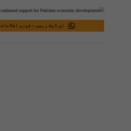
اپ ڈیٹ رہیں – فوری اطلاعات 