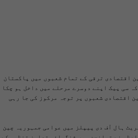
ین اقتصادی ترقی کے تمام شعبوں میں پاکستان
کہ سی پیک اپنے دوسرے مرحلے میں داخل ہو چکا
ین اقتصادی شعبوں پر توجہ مرکوز کی جا رہی
ریٹ ہال آف دی پیپلز میں عوامی جمہوریہ چین
 اعظم نے تیانجن میں شنگھائی تعاون تنظیم کے