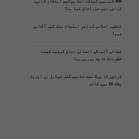
400 شہریوں کیلئے ایک پولیس اہلکار لازمی،
کراچی میں صورتحال کیا ہے؟
تنظیم اسلامی کے زیرِ اہتمام ملک گیر آگاہی
مہم!
فضائی آلودگی انسانی دماغ کیلیے کیسے
خطرناک ثابت ہورہی ہے؟
کراچی کا پہلا مفت فٹنیس کلب فیڈرل بی ایریا
بلاک 10 میں قائم