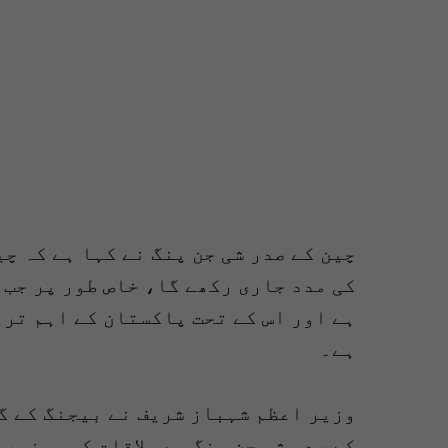
چین کے صدر شی جن پنگ نے کہا ہے کہ چ
کی مدد جاری رکھے گا، خاص طور پر جب 
ہے اور اس کے تحت پاکستان کے اہم تر
ہے۔
وزیر اعظم شہباز شریف نے بیجنگ کے گ
کے صدر شی جن پنگ سے ملاقات کی۔ وزیر