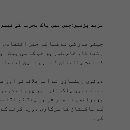
مزید پڑھیں:چین میں پاک بحریہ کی تیسری
چینی صدر شی نے کہا کہ چین اقتصادی 
رکھے گا، خاص طور پر جب کہ سی پیک اپ
کے تحت پاکستان کے اہم ترین اقتصادی
دونوں رہنماؤں نے اہم علاقائی اور عا
سلسلے میں پاکستان اور چین کے درمیا
کے پاکستان کا سرکاری دورہ کرنے کے 
کی۔