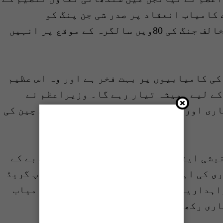
 کامیاب انعقاد پر صدر شی جن پنگ کو
مبارکباد دی اور دنیا کی فسطائیت مخالف جنگ کی 80ویں سالگرہ کے موقع پر انہیں
کی کامیابیوں پر بہت فخر ہے اور وہ اس عظیم
کے لیے ہمیشہ تیار رہے گا۔ وزیراعظم نے
ری اور سماجی و اقتصادی ترقی کے لیے چین کی
یشی ایٹو (بی آر آئی) کے ایک اہم منصوبے کے
ی کی اہمیت کو سراہا اور سی-پیک کے اپ گریڈ
اہداریوں کا اضافہ کیا گیا ہے، کے کامیاب
اری رکھنے کی خواہش کا اعادہ کیا۔