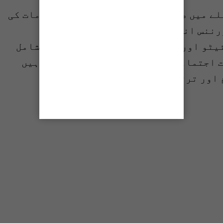
لے میں صدر شی جن پنگ کے تاریخی اقدامات کی
ورننس انیشیئیٹو، گلوبل ڈویلپمنٹ
ٹو اور گلوبل سولائزیشن انیشیئیٹو شامل
 اجتماعی عالمی بھلائی کے لیے ضروری ہیں
 اور ترقی میں معاون ثابت ہوں گے۔