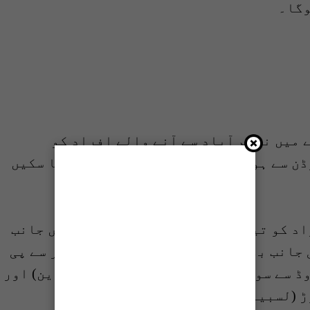
وگا۔
 میں ناظم آباد سے آنے والے افراد کو
ڈن سے ہوتے ہوئے اپنی منزل کی جانب جا سکیں
اد کو تین ہٹی سے لسبیلہ چوک سے بائیں جانب
 جانب بھیجا جائے گا اور حسن اسکوائر سے پی
ڈ سے سوسائٹی لائٹ سگنل (شاہراہ قائدین) اور
ڑ (لسبیلہ چوک) جا سکیں گے۔