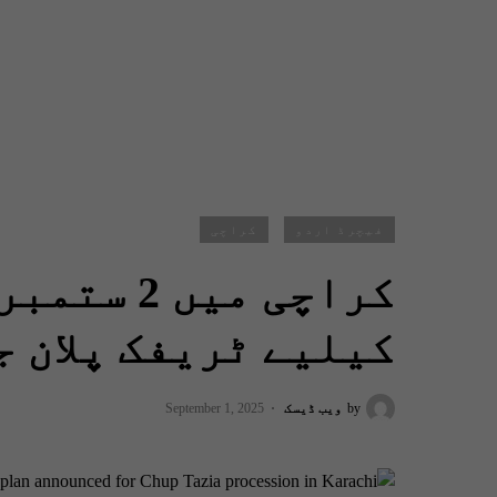
فیچرڈ اردو
کراچی
کراچی میں
کیلیے ٹریفک پلان ج
by
ویب ڈیسک
September 1, 2025