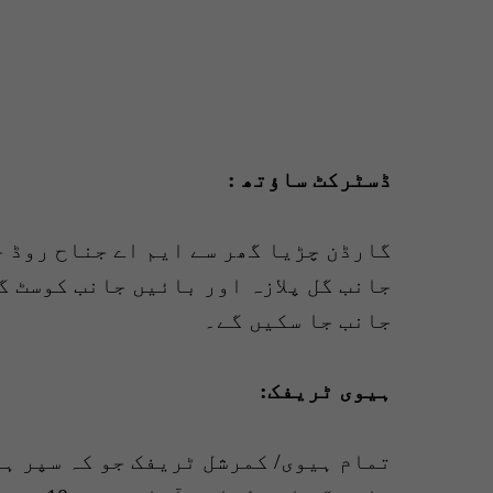
ڈسٹرکٹ ساؤتھ :
گارڈن چڑیا گھر سے ایم اے جناح روڈ 
جانب گل پلازہ اور بائیں جانب کوسٹ 
جانب جا سکیں گے۔
ہیوی ٹریفک:
تمام ہیوی/ کمرشل ٹریفک جو کہ سپر ہا