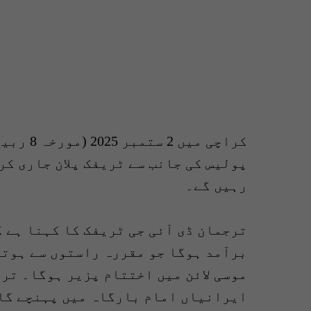
کراچی می
پولیس کی جانب سے ٹریفک پلان جاری کر
رہیں گے۔
برآمد ہوگا جو مقررہ راستوں سے ہوتا
موسی لائن میں اختتام پزیر ہوگا۔ ترج
ایرانیاں امام بارگاہ میں پہنچے گا 