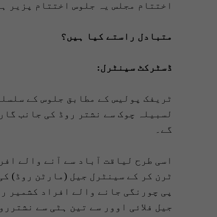
اختتام مجلس یہ جلوس اختتام پزیر ہ
متبادل راستے کیا ہیں؟
ڈسٹرکٹ سینٹرل:
ٹریفک پولیس کے مطابق جلوس کے سلسلے
لسبیلہ چوک سے نشتر روڈ کی جانب گار
گے۔
اسی طرح لیاقت آباد سے آنے والے افر
ٹرن کر کے سینٹرل جیل (مارٹن روڈ) کی
پی چورنگی جانے والے افراد کشمیر رو
جیل فلائی اوور سے تین ہٹی سے نشتررو