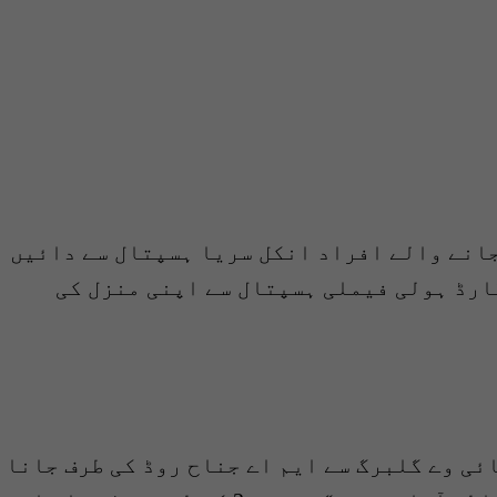
جانے والے افراد انکل سریا ہسپتال سے دائیں
گارڈ ہولی فیملی ہسپتال سے اپنی منزل کی
ئی وے گلبرگ سے ایم اے جناح روڈ کی طرف جانا