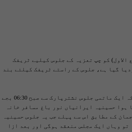
ں 2 ستمبر 2025 (مورخہ 8 ربیع الاول) کو چپ تعزیہ کے جلوس کیلیے ٹریفک
دیا گیا ہے، جلوس کے راستے ٹریفک کیلئے بند
ترجمان ڈی آئی جی ٹریفک کا کہنا ہے کہ ایک ماتمی جلوس نشترپارک سے صبح 06:30 بجے
 ہوا حسینیہ ایرانیاں نور باغ مسافر خانہ
مان کے مطابق اس سے پہلے جب یہ جلوس حسینیہ
تو وہاں ایک مجلس منعقد ہوگی اور بعد ازا