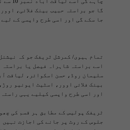
گا جو براستہ حبیب بینک فلائی، اوور
جا سکے گی اور اسی طرح واپسی کے لیے 
تمام ہیوی/ کمرشل ٹریفک جو کہ نیشنل 
اسے براستہ شاہراہ فیصل یا براستہ 
بینک فلائی اوور، اسٹیٹ ایونیو روڑ، 
اور اسی طرح واپسی کیلیے یہی راستہ 
ٹریفک پولیس کے مطابق ہر قسم کی چھوٹ
جلوس کے روٹ پر جانے کی اجازت نہیں 