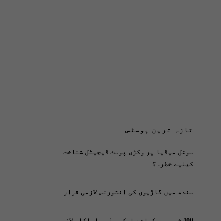
تازہ ترین پوسٹس
سوشل میڈیا پر وکڑی پوسٹ ڈیجیٹل شناخت
کیلیے خطرہ؟
سندھ میں گاڑیوں کی انشورنس لازمی قرار
400 شہریوں کیلئے ایک پولیس اہلکار لازمی،