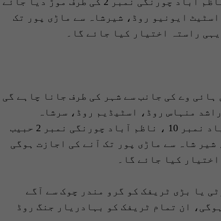
چاہے گی اسے لیاقت آباد نمبر 10 سے ناظم آباد چورنگی نمبر 2 کی طرف موڑ دیا جائے
 اسٹیٹ ایونیو روڈ، شیرشاہ سے ماڑی پور تک
یہی راستہ اختیار کیا جائے گا۔
ہائی وے کی جانب سے شہر کی طرف جانا چاہے گی
راشد منہاس روڈ، اسٹیڈیم روڈ، سرشاہ
سلیمان روڈ، حسن اسکوائر، لیاقت آباد نمبر 10 ، ناظم آباد چورنگی نمبر 2 حبیب
شیر شاہ سے ماڑی پور تک آنے کی اجازت ہوگی
اختیار کیا جائے گا۔
ی یا بڑی ٹریفک کو گرو مندر چوک سے آگے
ہوگی، ان تمام ٹریفک کو بہادریار جنگ روڈ