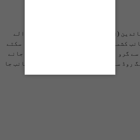
ائدین (نورانی کباب) سے نمائش جانے والے
نب کشمیر روڈ سے اپنی منزل کی طرف جا سکتے
سے گرو مندر ایم اے جناح روڈ کی جانب جانے
 روڈ سولجر بازار سے اپنی منزل کی جانب جا