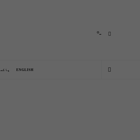
-º
ENGLISH
پاکست