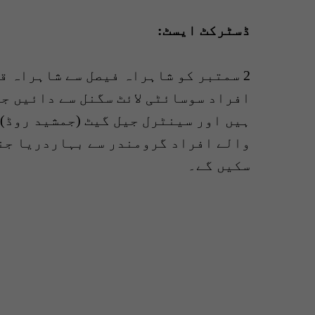
ڈسٹرکٹ ایسٹ:
2 سمتبر کو شاہراہ فیصل سے شاہراہ ق
افراد سوسائٹی لائٹ سگنل سے دائیں جا
ہیں اور سینٹرل جیل گیٹ (جمشید روڈ) 
والے افراد گرومندر سے بہاردریا جنگ
سکیں گے۔