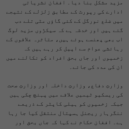
مزید مشکل بنا دیا۔ افغان نشریاتی
ادارے کی رپورٹ کے مطابق زلزلے کے نتیجے
میں ضلع نورگل کے کئی گاؤں مٹی تلے دب
گئے ہیں اور خدشہ ہے کہ سیکڑوں مزید لوگ
اب بھی پھنسے ہوئے ہیں، متاثرہ علاقوں کے
رہائشی عوام سے اپیل کر رہے ہیں کہ
زخمیوں اور جاں بحق افراد کو نکالنے میں
ان کی مدد کی جائے۔
وزارتِ دفاع، وزارتِ داخلہ اور وزارتِ صحت
کی ریسکیو ٹیمیں علاقے میں پہنچ چکی ہیں
جبکہ زخمیوں کو ہیلی کاپٹر کے ذریعے
ننگرہار ریجنل ہسپتال منتقل کیا جا رہا
ہے۔ افغان حکام نے کہا کہ جاں بحق اور