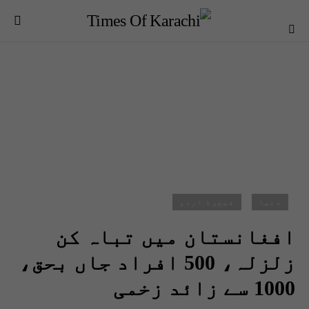
دنیا
فیچرڈ اردو
افغانستان میں تباہ کن
زلزلہ، 500 افراد جاں بحق،
1000 سے زائد زخمی