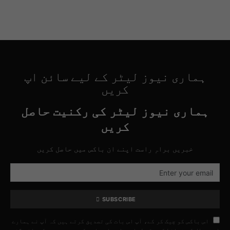
ہماری نیوز لیٹر کے لیے سائن اپ
کریں
ہماری نیوز لیٹر کی رکنیت حاصل
کریں
خبریں براہِ راست اپنے ان باکس میں حاصل کریں
SUBSCRIBE
اس باکس کو چیک کر کے، آپ اس بات کی تصدیق کرتے ہیں کہ آپ نے ہمارے