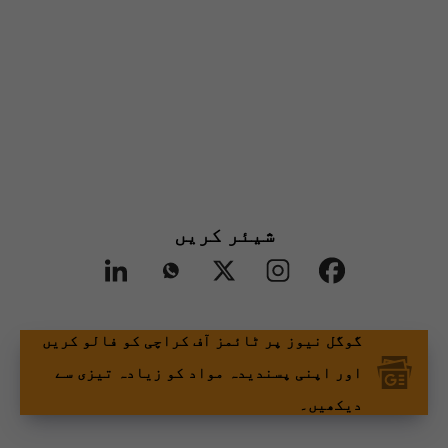
شیئر کریں
گوگل نیوز پر ٹائمز آف کراچی کو فالو کریں
اور اپنی پسندیدہ مواد کو زیادہ تیزی سے
دیکھیں۔