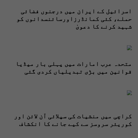
اسرائیل کے ایران میں درجنوں فضائی
حملے، کئی کمانڈرزاورسائنسدانوں کو
شہید کرنے کا دعویٰ
متحدہ عرب امارات میں پہلی بار میڈیا
قوانین میں بڑی تبدیلیاں کردی گئی
کراچی میں منشیات کی سپلائی آن لائن اور
کوریئر سروسز سے کیے جانے کا انکشاف