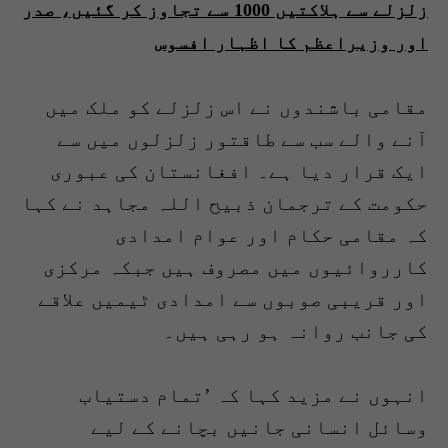
زلزلے سے ہلاکتیں 1000 سے تجاوز کر گئیں، صدر
اور وزیراعظم کا اظہار افسوس
مقامی باشندوں نے اس زلزلے کو ملک میں
آنے والے سب سے طاقتور زلزلوں میں سے
ایک قرار دیا ہے۔ افغانستان کی عبوری
حکومت کے ترجمان ذبیح اللہ مجاہد نے کہا
کہ مقامی حکام اور عوام امدادی
کارروائیوں میں مصروف ہیں جبکہ مرکزی
اور قریبی صوبوں سے امدادی ٹیمیں علاقے
کی جانب روانہ ہو رہی ہیں۔
انہوں نے مزید کہا کہ ’تمام دستیاب
وسائل انسانی جانیں بچانے کے لیے