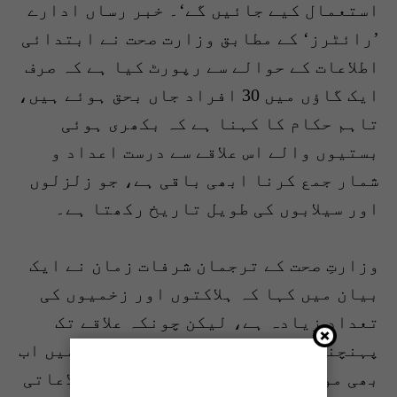
استعمال کیے جائیں گے‘۔ خبر رساں ادارے
’رائٹرز‘ کے مطابق وزارت صحت نے ابتدائی
اطلاعات کے حوالے سے رپورٹ کیا ہے کہ صرف
ایک گاؤں میں 30 افراد جاں بحق ہوئے ہیں،
تاہم حکام کا کہنا ہے کہ بکھری ہوئی
بستیوں والے اس علاقے سے درست اعداد و
شمار جمع کرنا ابھی باقی ہے، جو زلزلوں
اور سیلابوں کی طویل تاریخ رکھتا ہے۔
وزارتِ صحت کے ترجمان شرفات زمان نے ایک
بیان میں کہا کہ ہلاکتوں اور زخمیوں کی
تعداد زیادہ ہے، لیکن چونکہ علاقے تک
پہنچنا دشوار ہے، اس لیے ہماری ٹیمیں اب
بھی موقع پر موجود ہیں۔ صوبائی اطلاعاتی