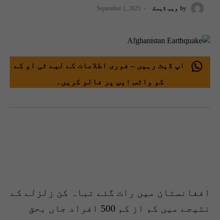
by
ویب ڈیسک
September 1, 2025
اپ ڈیٹ رہیں – فوری اطلاعات کے لیے ٹی او کے
کو واٹس ایپ پر فالو کریں۔
افغانستان میں رات گئے تباہ کن زلزلے کے
نتیجے میں کم از کم 500 افراد جاں بحق