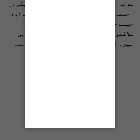
سربراہ نجیب اللہ حنیف کے مطابق سیکڑوں
زخمیوں کو ہسپتال منتقل کیا گیا ہے اور
جیسے جیسے دور دراز علاقوں سے، جہاں
سڑکیں بہت کم ہیں، مزید اطلاعات آ رہی
ہیں، اعداد و شمار بڑھنے کا امکان ہے۔