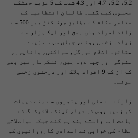
5.2، 5.2، 4.7 اور 4.3 شدت کے 5 مزید جھٹکے
محسوس کیے گئے۔ طالبان انتظامیہ کے
مقامی حکام کے مطابق صرف کنڑ میں 500 سے
زائد افراد جاں بحق اور ایک ہزار سے
زیادہ زخمی ہوئے، جہاں سب سے زیادہ
متاثرہ اضلاع نورگل، سواکئی، واٹاپور،
منوگی اور چپہ درہ ہیں، ننگرہار میں بھی
کم از کم 9 افراد ہلاک اور درجنوں زخمی
ہوئے۔
زلزلے نے مٹی اور پتھروں سے بنے دیہات
کو زمین بوس کر دیا، لینڈ سلائیڈنگ کے
باعث اہم راستے بند ہو گئے جبکہ مواصلاتی
نظام کی خرابی نے امدادی کارروائیوں کو