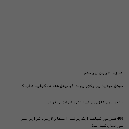
تازہ ترین پوسٹس
سوشل میڈیا پر وکڑی پوسٹ ڈیجیٹل شناخت کیلیے خطرہ؟
سندھ میں گاڑیوں کی انشورنس لازمی قرار
400 شہریوں کیلئے ایک پولیس اہلکار لازمی، کراچی میں
صورتحال کیا ہے؟