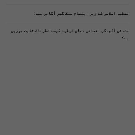
تنظیم اسلامی کے زیرِ اہتمام ملک گیر آگاہی مہم!
فضائی آلودگی انسانی دماغ کیلیے کیسے خطرناک ثابت ہورہی
ہے؟