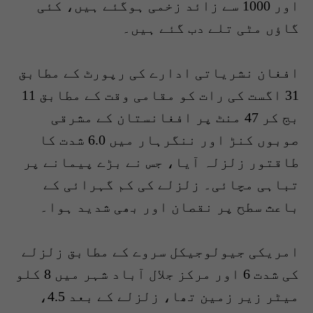
اور 1000 سے زائد زخمی ہوگئے ہیں، کئی
گاؤں مٹی تلے دب گئے ہیں۔
افغان نشریاتی ادارے کی رپورٹ کے مطابق
31 اگست کی رات کو مقامی وقت کے مطابق 11
بج کر 47 منٹ پر افغانستان کے مشرقی
صوبوں کنڑ اور ننگرہار میں 6.0 شدت کا
طاقتور زلزلہ آیا، جس نے بڑے پیمانے پر
تباہی مچائی۔ زلزلے کی کم گہرائی کے
باعث سطح پر نقصان اور بھی شدید ہوا۔
امریکی جیولوجیکل سروے کے مطابق زلزلے
کی شدت 6 اور مرکز جلال آباد شہر میں 8 کلو
میٹر زیر زمین تھا، زلزلے کے بعد 4.5،