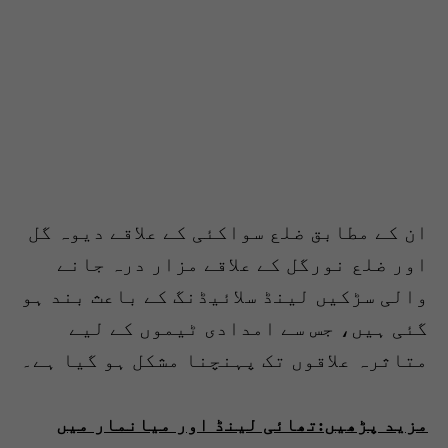
ان کے مطابق ضلع سواکئی کے علاقے دیوہ گل
اور ضلع نورگل کے علاقے مزار درہ جانے
والی سڑکیں لینڈ سلائیڈنگ کے باعث بند ہو
گئی ہیں، جس سے امدادی ٹیموں کے لیے
متاثرہ علاقوں تک پہنچنا مشکل ہو گیا ہے۔
مزید پڑھیں:تھائی لینڈ اور میانمار میں