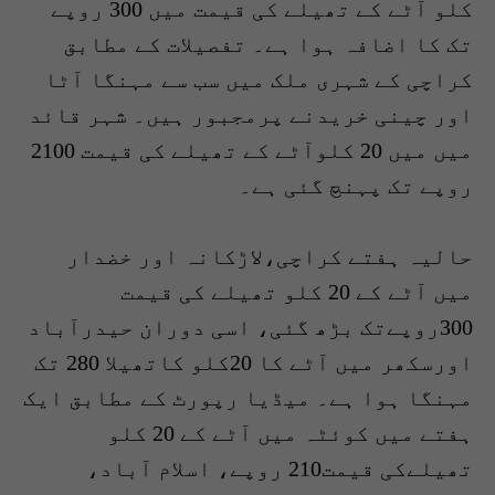
کلو آٹے کے تھیلے کی قیمت میں 300 روپے
تک کا اضافہ ہوا ہے۔ تفصیلات کے مطابق
کراچی کے شہری ملک میں سب سے مہنگا آٹا
اور چینی خریدنے پرمجبور ہیں۔ شہر قائد
میں میں 20 کلوآٹے کے تھیلے کی قیمت 2100
روپے تک پہنچ گئی ہے۔
حالیہ ہفتے کراچی،لاڑکانہ اور خضدار
میں آٹے کے 20 کلو تھیلے کی قیمت
300روپےتک بڑھ گئی، اسی دوران حیدرآباد
اورسکھر میں آٹے کا 20کلو کاتھیلا 280 تک
مہنگا ہوا ہے۔ میڈیا رپورٹ کے مطابق ایک
ہفتے میں کوئٹہ میں آٹے کے 20 کلو
تھیلےکی قیمت210 روپے، اسلام آباد،