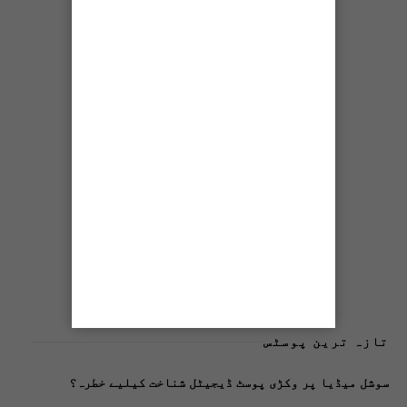
تازہ ترین پوسٹس
سوشل میڈیا پر وکڑی پوسٹ ڈیجیٹل شناخت کیلیے خطرہ؟