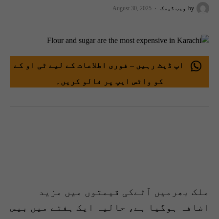
by
ویب ڈیسک
August 30, 2025
اپ ڈیٹ رہیں – فوری اطلاعات کے لیے ٹی او کے
کو واٹس ایپ پر فالو کریں۔
ملک بھرمیں آٹےکی قیمتوں میں مزید
اضافہ ہوگیا ہے، حالیہ ایک ہفتے میں بیس