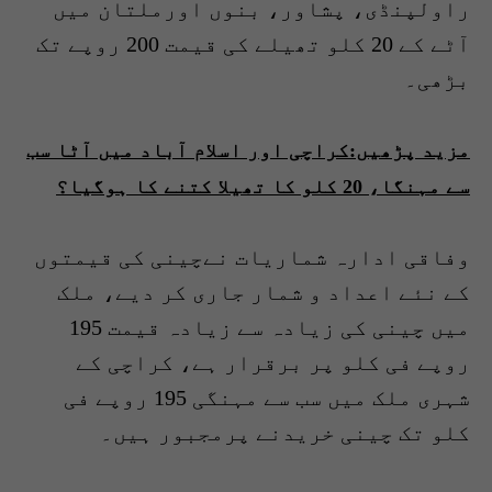
راولپنڈی، پشاور، بنوں اورملتان میں
آٹے کے 20 کلو تھیلے کی قیمت 200 روپے تک
بڑھی۔
مزید پڑھیں:کراچی اور اسلام آباد میں آٹا سب
سے مہنگا، 20 کلو کا تھیلا کتنے کا ہوگیا؟
وفاقی ادارہ شماریات نےچینی کی قیمتوں
کے نئے اعداد و شمار جاری کر دیے، ملک
میں چینی کی زیادہ سے زیادہ قیمت 195
روپے فی کلو پر برقرار ہے، کراچی کے
شہری ملک میں سب سے مہنگی 195 روپے فی
کلو تک چینی خریدنے پرمجبور ہیں۔