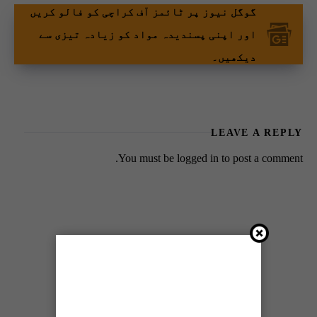
گوگل نیوز پر ٹائمز آف کراچی کو فالو کریں
اور اپنی پسندیدہ مواد کو زیادہ تیزی سے
دیکھیں۔
LEAVE A REPLY
You must be
logged in
to post a comment.