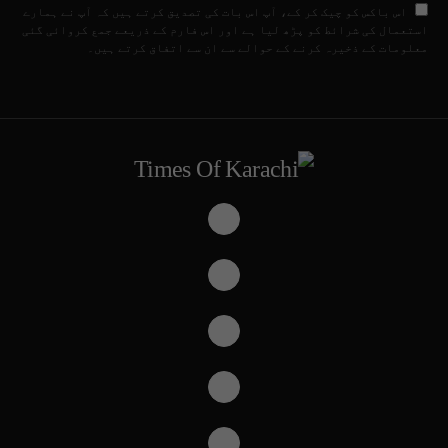
اس باکس کو چیک کر کے، آپ اس بات کی تصدیق کرتے ہیں کہ آپ نے ہمارے
استعمال کی شرائط کو پڑھ لیا ہے اور اس فارم کے ذریعے جمع کروائی گئی
معلومات کے ذخیرہ کرنے کے حوالے سے ان سے اتفاق کرتے ہیں۔