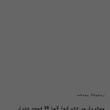
ریلیٹڈ پوسٹس
پیٹرول پر ختم کیا گیا 18 فیصد جنرل