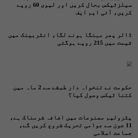
سیلزٹیکس بحال کریں اور لیوی 60 روپے
کریں، آئی ایم ایف
ڈالر پھر مہنگا ہونے لگا، انٹربینک میں
قیمت میں 215 روپے ہوگئی
حکومت نے تنخواہ دار طبقے سے 2 ماہ میں
کتنا ٹیکس وصول کیا؟
پٹرولیم مصنوعات میں اضافہ شرمناک ہے،
11 جون سے عوامی تحریک شروع کریں گے،
جماعت اسلامی