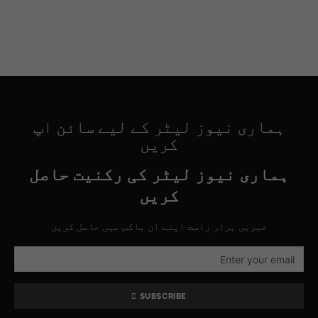
ہماری نیوز لیٹر کے لیے سائن اپ
کریں
ہماری نیوز لیٹر کی رکنیت حاصل
کریں
خبریں براہِ راست اپنے ان باکس میں حاصل کریں
SUBSCRIBE