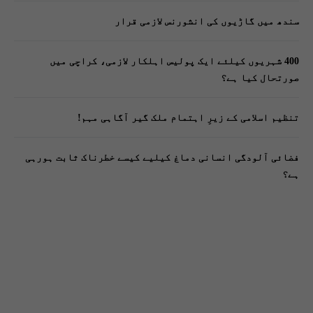
سندھ میں گاڑیوں کی انشورنس لازمی قرار
400 شہریوں کیلئے ایک پولیس اہلکار لازمی، کراچی میں
صورتحال کیا ہے؟
تنظیم اسلامی کے زیرِ اہتمام ملک گیر آگاہی مہم!
فضائی آلودگی انسانی دماغ کیلیے کیسے خطرناک ثابت ہورہی
ہے؟