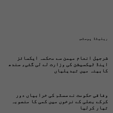
ریلیٹڈ پوسٹس
شرجیل انعام میمن سے محکمہ ایکسائز
اینڈ ٹیکسیشن کی وزارت لے لی گئی، سندھ
کابینہ میں تبدیلیاں
وفاقی حکومت نے سسٹم کی خرابیاں دور
کرکے بجلی کے نرخوں میں کمی کا منصوبہ
تیار کرلیا