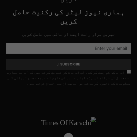
ہماری نیوز لیٹر کی رکنیت حاصل
کریں
خبریں براہِ راست اپنے ان باکس میں حاصل کریں
SUBSCRIBE
اس باکس کو چیک کر کے، آپ اس بات کی تصدیق کرتے ہیں کہ آپ نے ہمارے
استعمال کی شرائط کو پڑھ لیا ہے اور اس فارم کے ذریعے جمع کروائی گئی
معلومات کے ذخیرہ کرنے کے حوالے سے ان سے اتفاق کرتے ہیں۔