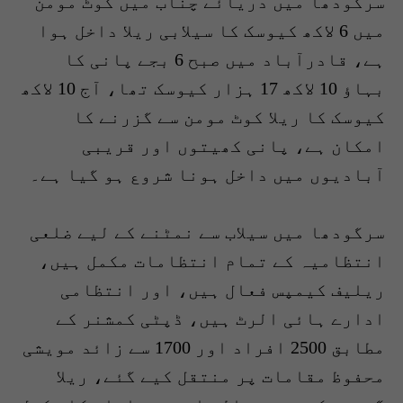
سرگودھا میں دریائے چناب میں کوٹ مومن
میں 6 لاکھ کیوسک کا سیلابی ریلا داخل ہوا
ہے، قادرآباد میں صبح 6 بجے پانی کا
بہاؤ 10 لاکھ 17 ہزار کیوسک تھا، آج 10 لاکھ
کیوسک کا ریلا کوٹ مومن سے گزرنے کا
امکان ہے، پانی کھیتوں اور قریبی
آبادیوں میں داخل ہونا شروع ہو گیا ہے۔
سرگودھا میں سیلاب سے نمٹنے کے لیے ضلعی
انتظامیہ کے تمام انتظامات مکمل ہیں،
ریلیف کیمپس فعال ہیں، اور انتظامی
ادارے ہائی الرٹ ہیں، ڈپٹی کمشنر کے
مطابق 2500 افراد اور 1700 سے زائد مویشی
محفوظ مقامات پر منتقل کیے گئے، ریلا