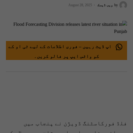
by
ویب ڈیسک
August 28, 2025
اپ ڈیٹ رہیں – فوری اطلاعات کے لیے ٹی او کے
کو واٹس ایپ پر فالو کریں۔
فلڈ فورکاسٹنگ ڈویژن نے پنجاب میں
دریائے چناب، راوی اور ستلج میں سیلاب کی