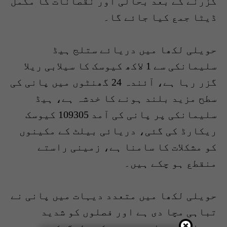
گزرنے کے بعد بحالی اور نقصانات کا مکمل
ڈیٹا جمع کیا جائے گا۔
حویلی لکھا میں دریائے ستلج ہیڈ
سلیمانکی سے 1 لاکھ کیوسک کا سیلابی ریلا
گزر رہا ہے، آئندہ 24 گھنٹوں میں پانی کی
سطح مزید بلند ہونے کا خدشہ ہے، ہیڈ
سلیمانکی پر پانی کی آمد 109305 کیوسک
ریکارڈ کی گئی، دریائی بیلٹ کے مکینوں
کو مشکلات کا سامنا ہے، زمینی راستے
منقطع ہو چکے ہیں۔
حویلی لکھا میں متعدد دیہات میں پانی نے
تباہی مچا دی ہے اور فصلوں کو شدید