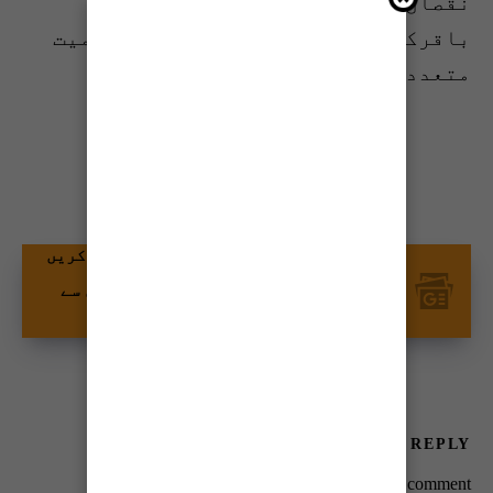
نقصان پہنچا ہے، سوجیکی، لنگرکے،
باقرکے مہار، پانامہار، درازکے سمیت
متعدد دیہات زیر آب آ گئے ہیں۔
شیئر کریں
گوگل نیوز پر ٹائمز آف کراچی کو فالو کریں
اور اپنی پسندیدہ مواد کو زیادہ تیزی سے
دیکھیں۔
LEAVE A REPLY
You must be
logged in
to post a comment.