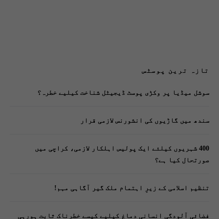
تازہ ترین پوسٹس
سوشل میڈیا پر وکڑی پوسٹ ڈیجیٹل شناخت کیلیے خطرہ؟
سندھ میں گاڑیوں کی انشورنس لازمی قرار
400 شہریوں کیلئے ایک پولیس اہلکار لازمی، کراچی میں
صورتحال کیا ہے؟
تنظیم اسلامی کے زیرِ اہتمام ملک گیر آگاہی مہم!
فضائی آلودگی انسانی دماغ کیلیے کیسے خطرناک ثابت ہورہی