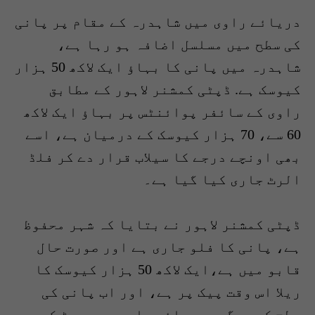
دریائے راوی میں شاہدرہ کے مقام پر پانی
کی سطح میں مسلسل اضافہ ہو رہا ہے،
شاہدرہ میں پانی کا بہاؤ ایک لاکھ 50 ہزار
کیوسک ہے. ڈپٹی کمشنر لاہور کے مطابق
راوی کے سائفر پوائنٹس پر بہاؤ ایک لاکھ
60 سے، 70 ہزار کیوسک کے درمیان ہے، اسے
بھی اونچے درجے کا سیلاب قرار دے کر فلڈ
الرٹ جاری کیا گیا ہے۔
ڈپٹی کمشنر لاہور نے بتایا کہ شہر محفوظ
ہے، پانی کا فلو جاری ہے اور صورت حال
قابو میں ہے،ایک لاکھ 50 ہزار کیوسک کا
ریلا اس وقت پیک پر ہے، اور اب پانی کی
سطح کم ہوگی۔ دریائے راوی میں جسڑ کے