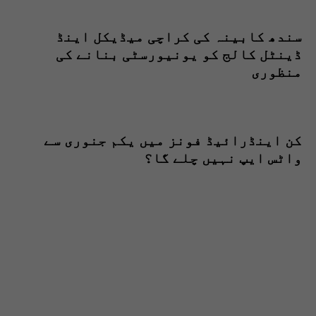
سندھ کابینہ کی کراچی میڈیکل اینڈ
ڈینٹل کالج کو یونیورسٹی بنانے کی
منظوری
کن اینڈرائیڈ فونز میں یکم جنوری سے
واٹس ایپ نہیں چلے گا؟