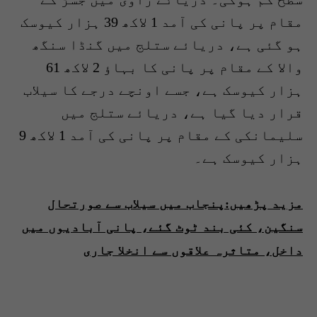
مقام پر پانی کی آمد 1 لاکھ 39 ہزار کیوسک
ہو گئی ہے، دریائے ستلج میں گنڈا سنگھ
والا کے مقام پر پانی کا بہاؤ 2 لاکھ 61
ہزار کیوسک ہے، جسے اونچے درجے کا سیلاب
قرار دیا گیا ہے، دریائے ستلج میں
سلیمانکی کے مقام پر پانی کی آمد 1 لاکھ 9
ہزار کیوسک ہے۔
مزید پڑھیں:پنجاب میں سیلاب سے صورتحال
سنگین، کئی بند ٹوٹ گئے، پانی آبادیوں میں
داخل، متاثرہ علاقوں سے انخلا جاری