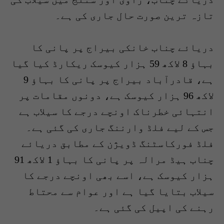
تازہ ترین صورت حال جاری کی ہے۔
دریائے چناب خانکی بیراج پر پانی کا
بہاؤ 8 لاکھ 59 ہزار کیوسک ریکارڈ کیا گیا
ہے، قادرآباد بیراج پر پانی کا بہاؤ 9
لاکھ 96 ہزار کیوسک ہے، دونوں مقامات پر
انتہائی خطرناک اونچے درجے کا سیلاب ہے
جس کے لیے فلڈ وارننگ جاری کی گئی ہے۔
فلڈ فورکاسٹنگ ڈویژن کے مطابق دریائے
چناب ہیڈ مرالہ پر پانی کا بہاؤ 1 لاکھ 91
ہزار کیوسک ہے، اسے بھی اونچے درجے کا
سیلاب بتایا گیا ہے اور عوام سے محتاط
رہنے کی اپیل کی گئی ہے۔