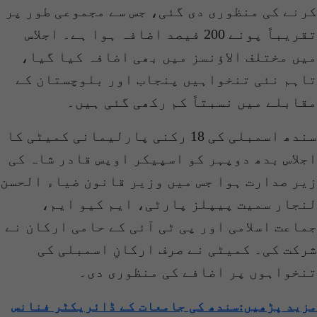
کرنے کی منظوری دی گئی، جس سے مجموعی طور پر
تقریباً پونے 200 فیصد اضافہ ہوا ہے۔ اجلاس
میں مختلف الاؤنسز میں بھی اضافہ کیا گیا،
تاہم نئی تنخواہیں پنجاب اور بلوچستان کے
مقابلے میں نسبتاً کم رکھی گئی ہیں۔
سندھ اسمبلی کی 18 رکنی پارلیمانی کمیٹی کا
اجلاس بدھ دوپہر کو اسپیکر اویس قادر شاہ کی
زیر صدارت ہوا جس میں وزیر قانون ضیاء الحسن
لنجار سمیت پیپلز پارٹی، ایم کیو ایم،
جماعت اسلامی اور پی ٹی آئی کے حامی ارکان نے
شرکت کی۔ کمیٹی نے صرف ارکانِ اسمبلی کی
تنخواہوں پر اضافے کی منظوری دی۔
مزید پڑھیں:سندھ کی جامعات کے ڈائریکٹر فنانس