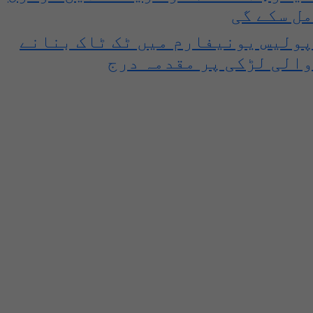
مل سکے گی
پولیس یونیفارم میں ٹک ٹاک بنانے
والی لڑکی پر مقدمہ درج