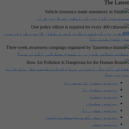
The Latest
سندھ میں گاڑیوں کی انشورنس لازمی قرار
400 شہریوں کیلئے ایک پولیس اہلکار لازمی، کراچی میں
صورتحال کیا ہے؟
تنظیم اسلامی کے زیرِ اہتمام ملک گیر آگاہی مہم!
فضائی آلودگی انسانی دماغ کیلیے کیسے خطرناک ثابت
ہورہی ہے؟
یونیورسٹیز ترمیمی بل
یونیورسٹیز بل
یونیورسٹیز
یونیورسٹیاں
یونیورسٹی روڈ
یونیورسٹی آف مینجمنٹ سائنسز
یونیورسٹی