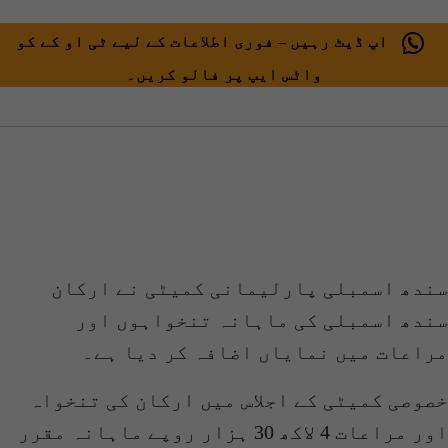
اپ ڈیٹ رہیں – فوری اطلاعات کے لیے ٹی او کے کو
واٹس ایپ پر فالو کریں۔
سندھ اسمبلی پارلیمانی کمیٹی نے ارکان
سندھ اسمبلی کی ماہانہ تنخواہوں اور
مراعات میں نمایاں اضافہ کر دیا ہے۔
خصوصی کمیٹی کے اجلاس میں ارکان کی تنخواہ
اور مراعات 4 لاکھ 30 ہزار روپے ماہانہ مقرر