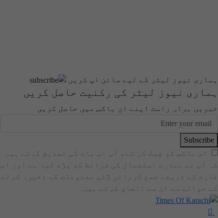
ہماری نیوز لیٹر کے لیے سائن اپ کریں
ہماری نیوز لیٹر کی رکنیت حاصل کریں
خبریں براہِ راست اپنے ان باکس میں حاصل کریں
Subscribe
اس باکس کو چیک کر کے، آپ اس بات کی تصدیق کرتے ہیں
کہ آپ نے ہمارے استعمال کی شرائط کو پڑھ لیا ہے اور اس
فارم کے ذریعے جمع کروائی گئی معلومات کے ذخیرہ کرنے
کے حوالے سے ان سے اتفاق کرتے ہیں۔