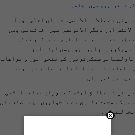
کی تنخواہوں میں اضافہ
کمیٹی نے سالانہ الائنس، دوران اجلاس روزانہ
الائنس اور دیگر الائونسز میں اضافے کی بھی
منظور دی ہے۔ وزیر اعلیٰ، اسپیکر، ڈپٹی
اسپیکر، وزراء، اپوزیشن لیڈر اور
پارلیمانی سیکرٹریوں کی تنخواہوں و مراعات
پر اضافے کے لیے الگ قانون سازی کی تجویز
بھی زیر غور آئی۔
ذرائع کے مطابق اجلاس کے دوران جماعت اسلامی
کے رکن محمد فاروق نے تنخواہوں میں اضافے کی
مخالفت کی۔