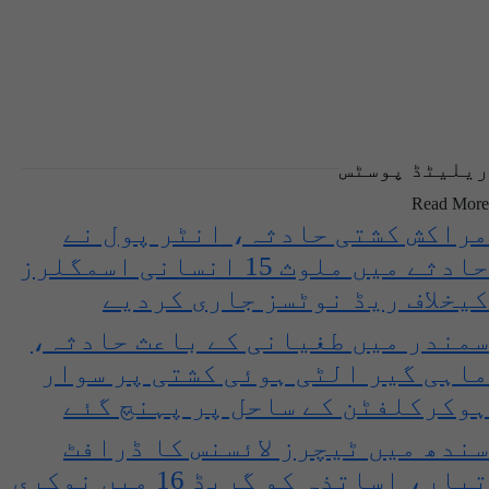
ریلیٹڈ پوسٹس
Read More
مراکش کشتی حادثہ، انٹر پول نے
حادثے میں ملوث 15 انسانی اسمگلرز
کیخلاف ریڈ نوٹسز جاری کردیے
سمندر میں طغیانی کے باعث حادثہ،
ماہی گیر الٹی ہوئی کشتی پر سوار
ہوکرکلفٹن کے ساحل پر پہنچ گئے
سندھ میں ٹیچرز لائسنس کا ڈرافٹ
تیار، اساتذہ کو گریڈ 16 میں نوکری