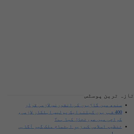
تازہ ترین پوسٹس
سندھ میں گاڑیوں کی انشورنس لازمی قرار
400 شہریوں کیلئے ایک پولیس اہلکار لازمی،
کراچی میں صورتحال کیا ہے؟
تنظیم اسلامی کے زیرِ اہتمام ملک گیر آگاہی
مہم!