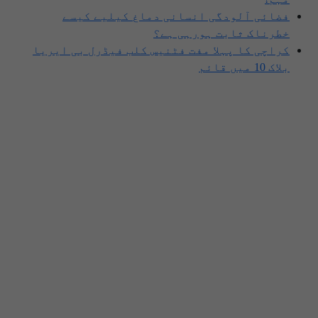
فضائی آلودگی انسانی دماغ کیلیے کیسے
خطرناک ثابت ہورہی ہے؟
کراچی کا پہلا مفت فٹنیس کلب فیڈرل بی ایریا
بلاک 10 میں قائم