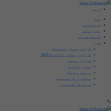
اردو
ہوم
اباؤٹ اَس
یڈورٹائز
کانٹیکٹ اَس
مور
کراچی نماز ٹائمنگ
کراچی رمضان ٹائمنگ 2025
کراچی موسم
پاور آؤٹیج
پرائز بانڈز
پیٹرول کی قیمتیں
سونے کی قیمتیں
-º