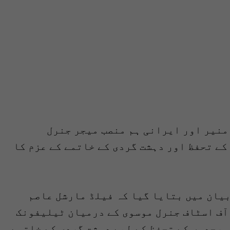
منیر اور ایرانی ہم منصب میجر جنرل
ے تحفظ اور دہشت گردی کے خاتمے کے عزم کا
یان میں بتایا گیا کہ فیلڈ مارشل عاصم
آف اسٹاف جنرل موسوی کے درمیان ٹیلیفونک
سرحدوں کے تحفظ کے لیے دہشت گردی کے خاتمے