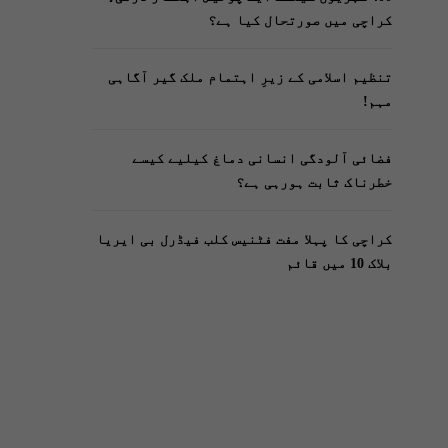
کراچی میں صورتحال کیا ہے؟
تنظیم اسلامی کے زیرِ اہتمام ملک گیر آگاہی
مہم!
فضائی آلودگی انسانی دماغ کیلیے کیسے
خطرناک ثابت ہورہی ہے؟
کراچی کا پہلا مفت فٹنیس کلب فیڈرل بی ایریا
بلاک 10 میں قائم