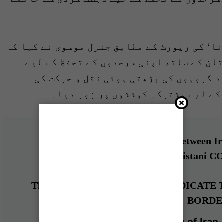
ا‘ کی رپورٹ کے مطابق جنرل موسوی نے کہا کہ
ان کے ساتھ اپنی سرحدوں کے تحفظ کے لیے
د گروہوں کی بڑھتی ہوئی نقل و حرکت کی
کے لیے مشترکہ کوششوں پر زور دیا۔
In a Telephone Conversation between 
Mousavi and Pakistani C
The Two Sides are READY to ERADICA
BORDE