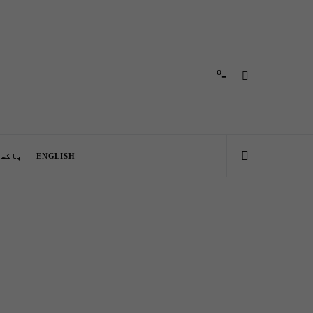
-º
ENGLISH
پاکست