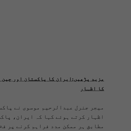
مزید پڑھیں:ایران کا پاکستان اور چین ک
کا اظہار
میجر جنرل عبدالرحیم موسوی نے پاکست
اظہار کرتے ہوئے کہا کہ ایران، پاکس
مطابق ہر ممکن مدد فراہم کرنے پر فخ