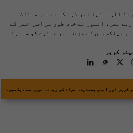
کا اظہار کیا اور کہا کہ دونوں ممالک
رہے ہیں، انہوں نے خاص طور پر اسرائیل کے
یئر کریں
و کریں اور اپنی پسندیدہ مواد کو زیادہ تیزی سے دیکھیں۔