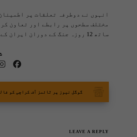
انہوں نے دوطرفہ تعلقات پر اطمینان 
مختلف سطحوں پر رابطے اور تعاون کر 
ساتھ 12 روزہ جنگ کے دوران ایران کے لیے پاکستان کے مؤقف اور حمایت کو سراہا۔
ش
گوگل نیوز پر ٹائمز آف کراچی کو فال
LEAVE A REPLY