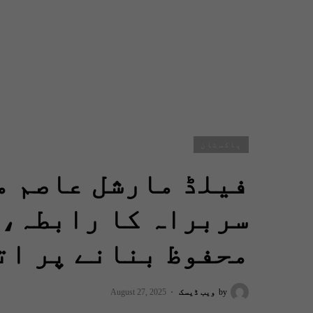
پاکستان
فیلڈ مارشل عاصم م
سربراہ کا رابطہ، 
محفوظ بنانے پر ات
by
ویب ڈیسک
August 27, 2025