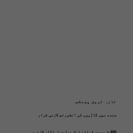
تازہ ترین پوسٹس
سندھ میں گاڑیوں کی انشورنس لازمی قرار
400 شہریوں کیلئے ایک پولیس اہلکار لازمی،