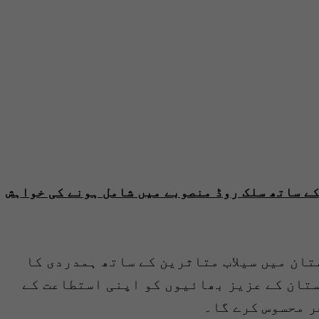
ے ساتھ سلک روڈ منصوبے میں شامل ہونے کی خواہش
ان میں سیلاب متاثرین کے ساتھ ہمدردی کا
تان کے عزیز بھائیوں کو اپنی استطاعت کے
ر محسوس کرے گا۔