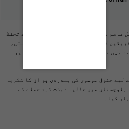
ل عاصم منیر نے بھی مشترکہ سرحدوں کے تحفظ
فریقین کو پاکستان-ایران سرحد کو دوستی،
د میں تبدیل کرنے کے لیے مشترکہ طور پر
 لیے جنرل موسوی کی ہمدردی پر ان کا شکریہ
 بلوچستان میں حالیہ دہشت گرد حملے کے
ہار کیا۔