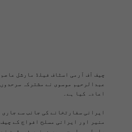
چیف آف آرمی اسٹاف فیلڈ مارشل عاصم 
عبدالرحیم موسوی نے مشترکہ سرحدوں ک
اعادہ کیا ہے۔
ایرانی سفارتخانے کی جانب سے جاری ب
منیر اور ایرانی مسلح افواج کے چیف 
رابطہ ہوا، جس میں دونوں فریقین نے 