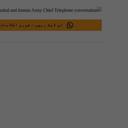
اپ ڈیٹ رہیں – فوری اطلاعات 