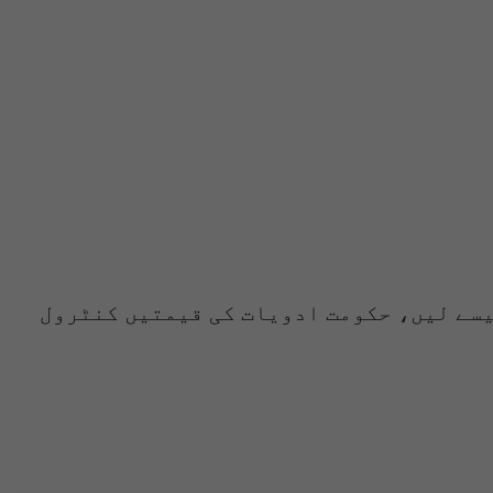
کیسے لیں، حکومت ادویات کی قیمتیں کنٹرول