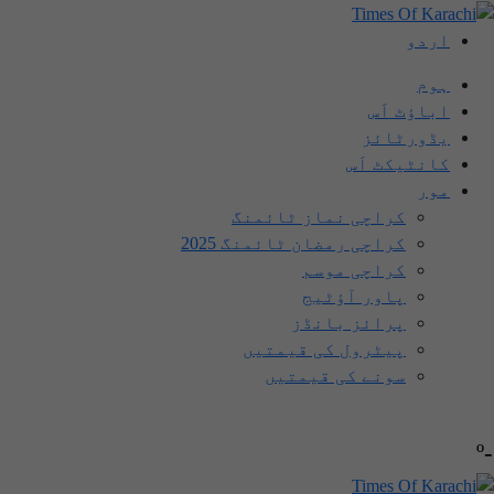
اردو
ہوم
اباؤٹ اَس
یڈورٹائز
کانٹیکٹ اَس
مور
کراچی نماز ٹائمنگ
کراچی رمضان ٹائمنگ 2025
کراچی موسم
پاور آؤٹیج
پرائز بانڈز
پیٹرول کی قیمتیں
سونے کی قیمتیں
-º