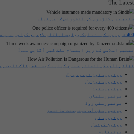
The Latest
سندھ میں گاڑیوں کی انشورنس لازمی قرار
400 شہریوں کیلئے ایک پولیس اہلکار لازمی، کراچی میں صورتحال کیا ہے؟
تنظیم اسلامی کے زیرِ اہتمام ملک گیر آگاہی مہم!
فضائی آلودگی انسانی دماغ کیلیے کیسے خطرناک ثابت ہو
یونیورسٹیز ترمیمی بل
یونیورسٹیز بل
یونیورسٹیز
یونیورسٹیاں
یونیورسٹی روڈ
یونیورسٹی آف مینجمنٹ سائنسز
یونیورسٹی
یونین کونسل
یونیفارم