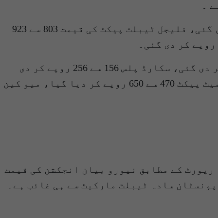
ے ۔
اے آر وائے نیوز کے مطابق نیوروبیان انجیکشن کی قیمت 1100 روپے سے بڑھا کر 1400 روپے کر دی گئی، فلیجل ٹیبلٹ پیکٹ کی قیمت 803 سے 923
میڈیا رپورٹ کے مطابق پونسٹان فورٹ پیکٹ 865 سے 1095 اور پونسٹان سادہ 1800 سے 2108 روپے کر دی گئی، سکارڈ پلس 156 سے 256 روپے کر دی
گئی، ڈیکلوران ٹیبلٹ 170 روپے سے 365 روپے کر دی گئی، شوگر کیلئے استعمال ہونیوالی سیٹامیٹ پیکٹ 470 سے 650 روپے کر دیا گیا، میو کین
ے۔ میڈیا رپورٹ کے مطابق نیورو بیان انجکشن کی قیمت