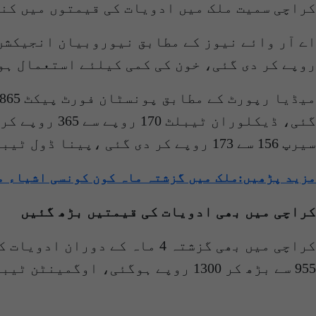
کراچی سمیت ملک میں ادویات کی قیمتوں میں کنٹ
روپے کر دی گئی، خون کی کمی کیلئے استعمال ہونیوالے کیپسول 
سیرپ 156 سے 173 روپے کر دی گئی ،پینا ڈول ٹیبلٹ پیکٹ 600 روپے سے 843 روپے کر دی گئی۔
مزید پڑھیں:ملک میں گزشتہ ماہ کون کونسی اشیاء م
کراچی میں بھی ادویات کی قیمتیں بڑھ گئیں
کراچی میں بھی گزشتہ 4 ماہ 
955 سے بڑھ کر 1300 روپے ہوگئی، اوگمینٹن ٹیبلٹ کی قیمت میں بھی 200 روپے کا اضافہ ہوگیا، پونسٹان سادہ ٹیبلٹ مارکیٹ سے ہی غائب ہے۔