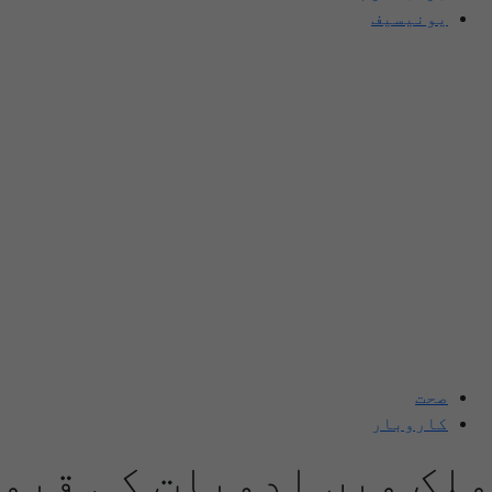
یونیسیف
صحت
کاروبار
ملک میں ادویات کی قیم