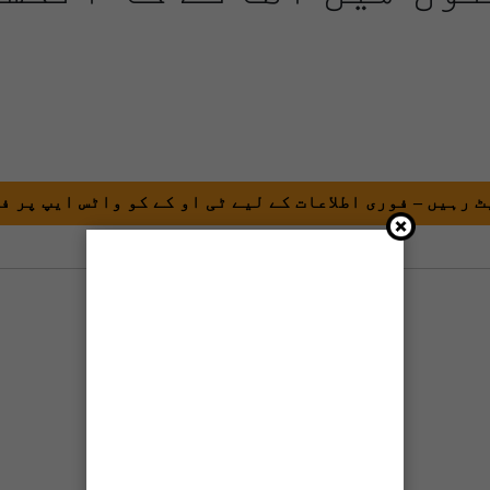
 رہیں – فوری اطلاعات کے لیے ٹی او کے کو واٹس ایپ پر ف