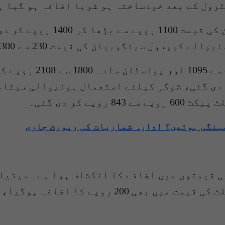
رول کے بعد خودساختہ ہو شربا اضافہ ہو گیا ہ
سینگوبیان کی قیمت 230 سے 300 روپے کر دی گئی۔
ہنگی ہوئیں؟ ادارہ شماریات کی رپورٹ جاری
کے دوران ادویات کی قیمتوں میں اضافے کا انکشاف ہوا ہ