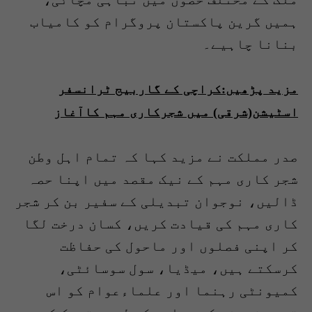
ہمیں گرین پاکستان پروگرام کو کامیاب
بنانا چاہیے۔
مزید پڑھیں:کراچی کے گاربیج ٹرانسفر
اسٹیشن(شرقی) میں شجرکاری مہم کاآغاز
صدر مملکت نے مزید کہا کہ تمام اہل وطن
شجر کاری مہم کے نیک مقصد میں اپنا حصہ
ڈالیں، نوجوان تبدیلی کے سفیر بن کر شجر
کاری مہم کی قیادت کریں، کسان درخت لگا
کر اپنی فصلوں اور ماحول کی حفاظت
کرسکتے ہیں، میڈیا، سول سوسائٹی،
کمیونٹی رہنما اور علماءعوام کو اس