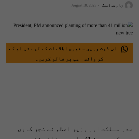
by
ویب ڈیسک
August 18, 2025
اپ ڈیٹ رہیں – فوری اطلاعات کے لیے ٹی او کے
کو واٹس ایپ پر فالو کریں۔
صدر مملکت اور وزیر اعظم نے شجر کاری
مہم کے دوران 41 ملین سے زائد نئے پودے