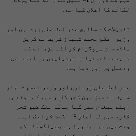
لگانے کا اعلان کیا ہے۔
تفصیلات کے مطابق صدر آصف علی زرداری اور
وزیر اعظم محمد شہباز شریف نے گرین
پاکستان پروگرام کو آگے بڑھانے کے
ذریعے ماحولیاتی تبدیلیوں پر اجتماعی
ردعمل پر زور دیا ہے۔
صدر آصف علی زرداری اور وزیرِ اعظم شہباز
شریف نے مون سون شجر کاری مہم کے موقع پر
اپنے پیغام میں کہا ہے کہ ملک گیر شجر
کاری مہم کا آغاز 18 اگست کو ایک ایسے
وقت میں کیا جا رہا ہے جب پاکستان کو
موسمیاتی تبدیلی کے شدید خطرات کا