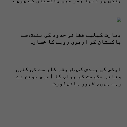
بندی پر دنیا بھر میں پاکستان کے چرچے
بھارت کیلیے فضائی حدود کی بندش سے
پاکستان کو اربوں روپے کا خسارہ
ایکس کی بندش کس طریقہ کار سے کی گئی،
وفاقی حکومت کو جواب کا آخری موقع دے
رہے ہیں، لاہور ہائیکورٹ