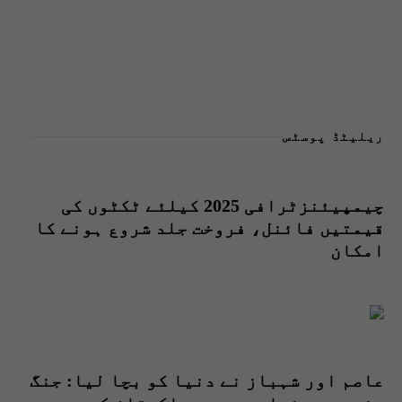
ریلیٹڈ پوسٹس
چیمپیئنزٹرافی 2025 کیلئے ٹکٹوں کی
قیمتیں فائنل، فروخت جلد شروع ہونے کا
امکان
عاصم اور شہباز نے دنیا کو بچا لیا: جنگ