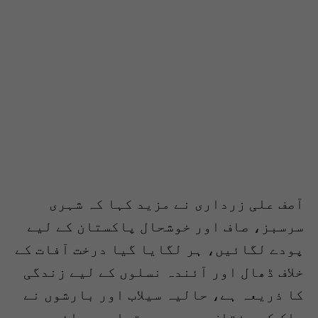
آصف علی زرداری نے مزید کہا کہ شہری
سرسبز، صاف اور خوشحال پاکستان کے لیے
پودے لگائیں، ہر لگایا گیا درخت آفات کے
خلاف ڈھال اور آئندہ نسلوں کے لیے زندگی
کا ذریعہ ہے، حالیہ سیلاب اور بارشوں نے
ملک کے مختلف حصوں میں تباہی مچائی،