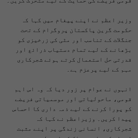
قومی فریضے کی حمایت کے لیے متحرک کریں۔
وزیر اعظم نے اپنے پیغام میں کہا کہ
حکومت گرین پاکستان پروگرام کے تحت
جنگلات کے تناسب اور مٹی کی زرخیزی کو
بڑھانے کے لیے تمام دستیاب ذرائع اور
قدرتی حل استعمال کرتے ہوئے شجرکاری
مہم کے لیے پرعزم ہے۔
انہوں نے عوام پر زور دیا کہ وہ اس اہم
قومی، ماحولیاتی اور موسمیاتی فریضے
کو پورا کرنے کے لیے ذمہ داری کا احساس
پیدا کریں۔ وزیراعظم نے کہا کہ
شجرکاری، انسانی زندگی پر اپنے مثبت