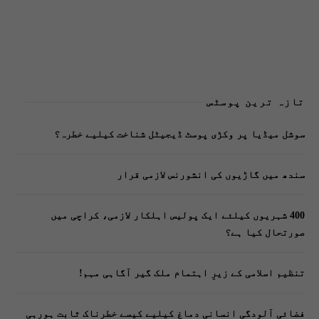
تازہ ترین پوسٹس
سوشل میڈیا پر وکڑی پوسٹ ڈیجیٹل شناخت کیلیے خطرہ؟
سندھ میں گاڑیوں کی انشورنس لازمی قرار
400 شہریوں کیلئے ایک پولیس اہلکار لازمی، کراچی میں
صورتحال کیا ہے؟
تنظیم اسلامی کے زیرِ اہتمام ملک گیر آگاہی مہم!
فضائی آلودگی انسانی دماغ کیلیے کیسے خطرناک ثابت ہورہی