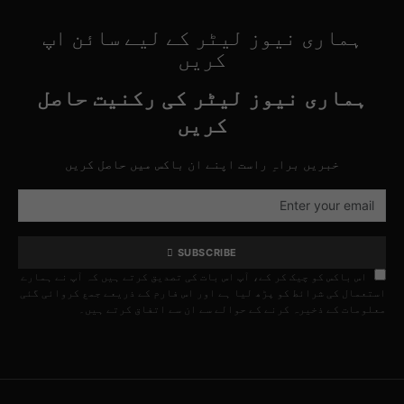
ہماری نیوز لیٹر کے لیے سائن اپ
کریں
ہماری نیوز لیٹر کی رکنیت حاصل
کریں
خبریں براہِ راست اپنے ان باکس میں حاصل کریں
SUBSCRIBE
اس باکس کو چیک کر کے، آپ اس بات کی تصدیق کرتے ہیں کہ آپ نے ہمارے
استعمال کی شرائط کو پڑھ لیا ہے اور اس فارم کے ذریعے جمع کروائی گئی
معلومات کے ذخیرہ کرنے کے حوالے سے ان سے اتفاق کرتے ہیں۔