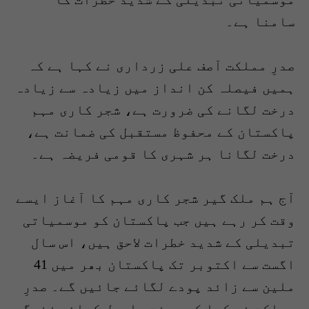
سامنا ہے۔
صدرِ مملکت آصف علی زرداری نے کہا ہے کہ
ہمیں فیصلہ کن انداز میں زیادہ سے زیادہ
درخت لگانے کی ضرورت ہے، شجر کاری مہم
پاکستان کے محفوظ مستقبل کی ضمانت ہے،
درخت لگانا ہر شہری کا قومی فریضہ ہے۔
آج ہم ملک گیر شجر کاری مہم کا آغاز ایسے
وقت کر رہے ہیں جب پاکستان کو موسمیاتی
تبدیلی کے شدید خطرات لاحق ہیں، اس سال
اگست سے اکتوبر تک پاکستان بھر میں 41
ملین سے زائد پودے لگائے جائیں گے۔ صدرِ
مملکت نے کہا کہ درخت ماحول کیلئے زندگی