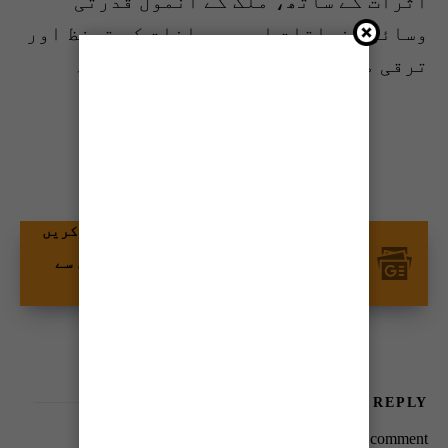
اثرات کے ساتھ، ملک کے انمول قدرتی
وسائل، نباتات اور حیوانات کے تحفظ اور
ترقی میں کلیدی کردار ادا کرتی ہے۔
شیئر کریں
گوگل نیوز پر ٹائمز آف کراچی کو فالو کریں
اور اپنی پسندیدہ مواد کو زیادہ تیزی سے
دیکھیں۔
LEAVE A REPLY
You must be
logged in
to post a comment.