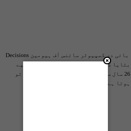
2016 میں ایک کتاب الگورتھمز آف لیو بائی دی کمپیوٹر سائنس آف ہیومین Decisions
میں ریاضیاتی ماڈل کو مدنظر رکھ کر بتایا گیا کہ 26 سال کی عمر شادی کے لیے
بہترین ہے۔اس کتاب کے مطابق اگر آپ 26 سال سے کم عمر یا زیادہ عمر کے ہیں تو
ہوتا ہے۔