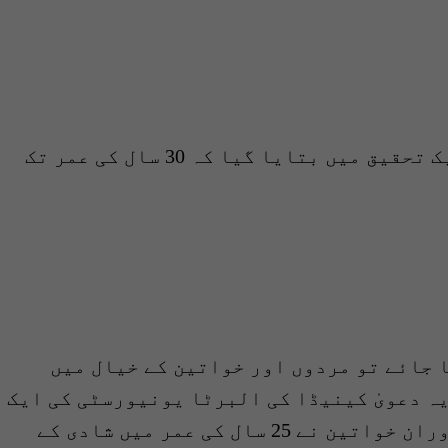
پرتگال کی کویمبرا یونیورسٹی کی ایک تحقیق میں بتایا گیا کہ 30 سال کی عمر تک
 جائے تو مردوں اور خواتین کے خیال میں
ہ دعویٰ کینیڈا کی البرٹا یونیورسٹی کی ایک
تحقیق میں سامنے آیا۔اس تحقیق کے دوران خواتین نے 25 سال کی عمر میں شادی کے