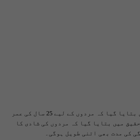
ہارورڈ یونیورسٹی کی ایک تحقیق میں بتایا گیا کہ مردوں کے لیے 25 سال کی عمر
قیق میں بتایا گیا کہ مردوں کی شادی کا
ی کی مدت بھی اتنی طویل ہوگی۔