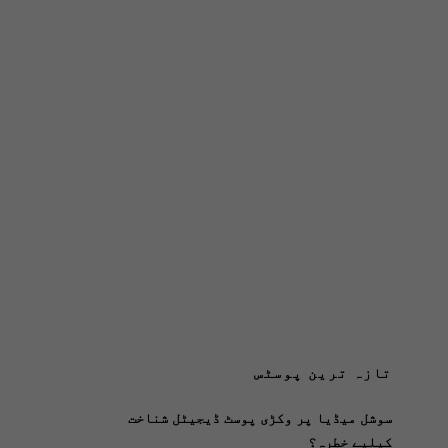
تازہ ترین پوسٹس
سوشل میڈیا پر وکڑی پوسٹ ڈیجیٹل شناخت
کیلیے خطرہ؟