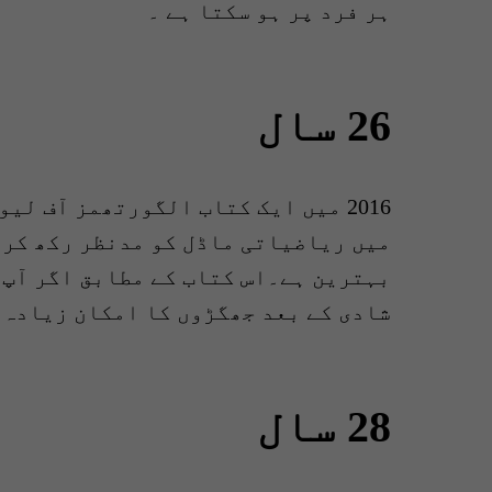
ہر فرد پر ہو سکتا ہے ۔
26 سال
شادی کے بعد جھگڑوں کا امکان زیادہ 
28 سال