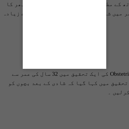
ھ کے مطابق اگر شریک حیات سے زندگی بھر کا
 تو 28 سے 32 سال کی عمر میں شادی کرنے پر طلاق کا خطرہ سب سے زیادہ
امریکن کالج آف Obstetricians and Gynecologists کی ایک تحقیق میں 32 سال کی عمر سے
تحقیق میں کہا گیا کہ شادی کے بعد بچوں کو