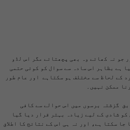
 جو نہ کھائے وہ بھی پچھتائے مگر اس لڈو
ا ہے بظاہر اس سادہ سے سوال کو کوئی حتمی
رد کے لحاظ سے مختلف ہو سکتاہے اور عام طور
رنا ممکن نہیں۔
بق گزشتہ برسوں میں اس حوالے سے کافی
کو شادی کے لیے زیادہ بہتر قرار دیا گیا
جا سکتا ہے، اور نہ ہی اس کے نتائج کا اطلاق