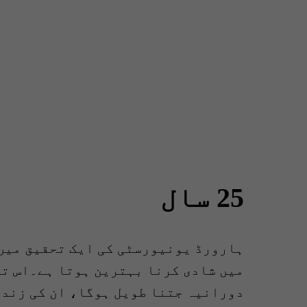
25 سال
میں شادی کرنا بہترین ہوتا ہے۔اس تح
دورانیہ جتنا طویل ہوگا، ان کی زندگ