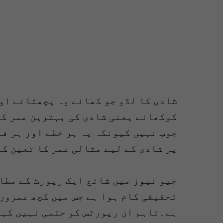
شادی کا لڈو جو کھائے وہ پچھتائے اور
کوکھانے یعنی شادی کی بہترین عمر کی
جوب نہیں کیونکہ یہ ہر خطے اور ہر ف
پر شادی کے لیے مثالی عمر کا تعین ک
جیو نیوز میں شائع ایک رپورٹ کے مطا
تحقیقی کام ہوا ہے جس میں کچھ عمروں 
ہے۔تاہم ان رپورٹس کو حتمی نہیں کہا 