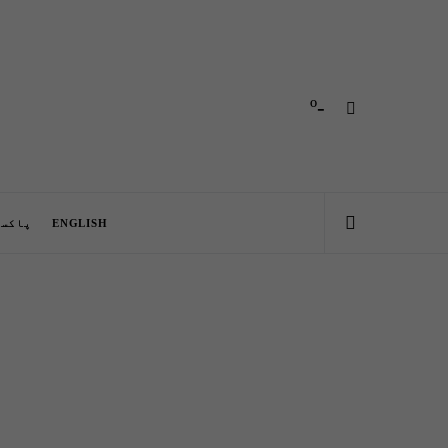
-º
ENGLISH
پاکست