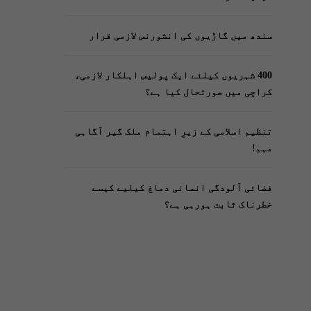
سندھ میں گاڑیوں کی انشورنس لازمی قرار
400 شہریوں کیلئے ایک پولیس اہلکار لازمی،
کراچی میں صورتحال کیا ہے؟
تنظیم اسلامی کے زیرِ اہتمام ملک گیر آگاہی
مہم!
فضائی آلودگی انسانی دماغ کیلیے کیسے
خطرناک ثابت ہورہی ہے؟