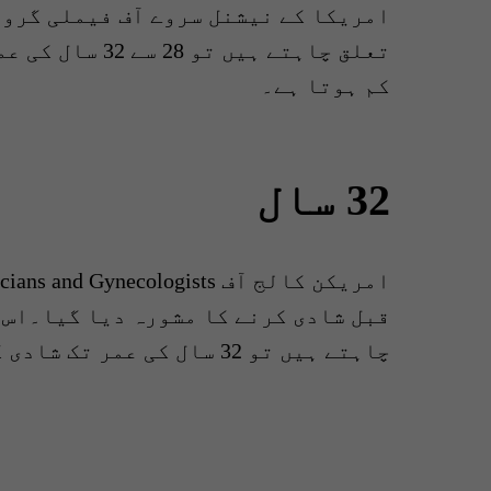
امریکا کے نیشنل سروے آف فیملی گروت
تعلق چاہتے ہیں
کم ہوتا ہے۔
32 سال
قبل شادی کرنے کا مشورہ دیا گیا۔اس 
چاہتے ہیں تو 32 سال کی عمر تک شادی کرلیں ۔