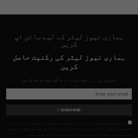
ہماری نیوز لیٹر کے لیے سائن اپ
کریں
ہماری نیوز لیٹر کی رکنیت حاصل
کریں
خبریں براہِ راست اپنے ان باکس میں حاصل کریں
SUBSCRIBE
اس باکس کو چیک کر کے، آپ اس بات کی تصدیق کرتے ہیں کہ آپ نے ہمارے
استعمال کی شرائط کو پڑھ لیا ہے اور اس فارم کے ذریعے جمع کروائی گئی
معلومات کے ذخیرہ کرنے کے حوالے سے ان سے اتفاق کرتے ہیں۔