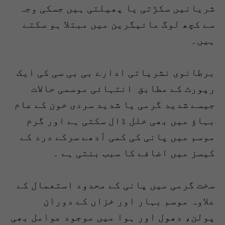
شریانیں سکڑتی یا پھیلتی ہیں جسکی وجہ
سے کچھ لوگ مائیگرین میں مبتلا ہو سکتے
ہیں۔
برطانوی نشریاتی ادارے بی بی سی کی ایک
رپورٹ کے مطابق انتہائی موسمی حالات
جیسے شدید گرمی یا شدید سردی خون کے عام
بہاؤ میں بھی خلل ڈال سکتی ہے اور گرم
موسم میں پانی کی کمی آدھے سرکے درد کے
کیسز میں اضافے کا سبب بنتی ہے ۔
سخت گرمی میں پانی کے محدود استعمال کے
علاوہ موسم بہار اور خزاں کے دوران
پولن، دھول اور ہوا میں موجود عوامل بھی