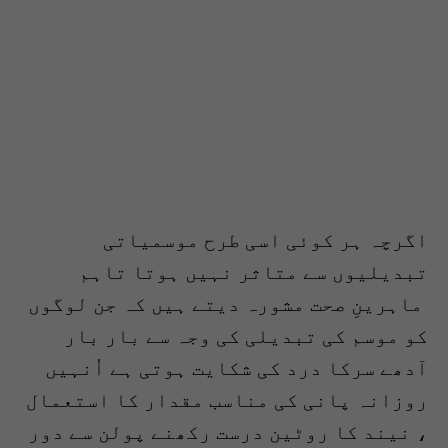
اگرچہ ہر کوئی اسی طرح موسمیاتی
تبدیلیوں سے متاثر نہیں ہوتا تاہم
ماہرینِ صحت مشورہ دیتے ہیں کہ جن لوگوں
کو موسم کی تبدیلی کی وجہ سے بار بار
آدھے سرکا درد کی شکایت ہوتی ہے اُنہیں
روزانہ پانی کی مناسب مقدار کا استعمال
، نیند کا روٹین درست رکھنے پولن سے دور