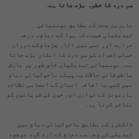
سر درد کا خطرہ بڑھ جاتا ہے
.
ماہرین صحت کے مطابق موسمیاتی
تبدیلیاں جیسے کہ ہوا کے دباؤ، درجہ
حرارت اور نمی میں اتار چڑھاؤکے دوران
حساس افراد کو سر درد کا امکان بڑھ جاتا
ہے۔ موسمیاتی تبدیلیاں خاص طور پر بارش
یا طوفانی حالات سے پہلے ماحولیاتی دباؤ
میں کمی یا اضافہ انسان کے اعصابی نظام،
ہارمونز کے توازن اور خون کی شریانوں کو
متاثر کرتا ہے۔
ڈاکٹرز کے مطابق ماحولیاتی دباؤ میں
تبدیلی کی وجہ سے دماغ کے ارد گرد موجود