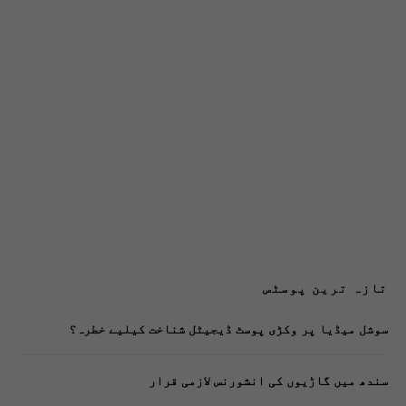
تازہ ترین پوسٹس
سوشل میڈیا پر وکڑی پوسٹ ڈیجیٹل شناخت کیلیے خطرہ؟
سندھ میں گاڑیوں کی انشورنس لازمی قرار