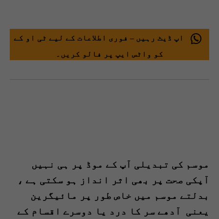
اپ ڈیٹ رہیں – فوری اطلاعات کے لیے ٹی او کے
کو واٹس ایپ پر فالو کریں۔
موسم کی تبدیلی آپ کے موڈ پر ہی نہیں
آپکی
صحت پر بھی اثر انداز ہو سکتی ہے ،
بدلتے موسم
میں خاص طور پر مائیگرین
یعنی آدھے سر کا درد یا
دوسرے اقسام کے