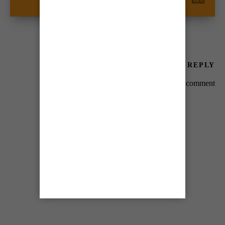
دیکھیں۔
LEAVE A REPLY
You must be
logged in
to post a comment.