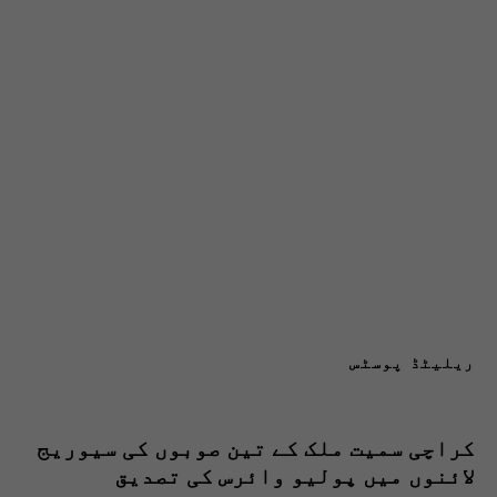
ریلیٹڈ پوسٹس
کراچی سمیت ملک کے تین صوبوں کی سیوریج
لائنوں میں پولیو وائرس کی تصدیق