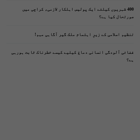
400 شہریوں کیلئے ایک پولیس اہلکار لازمی، کراچی میں
صورتحال کیا ہے؟
تنظیم اسلامی کے زیرِ اہتمام ملک گیر آگاہی مہم!
فضائی آلودگی انسانی دماغ کیلیے کیسے خطرناک ثابت ہورہی
ہے؟