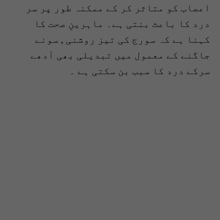
اعصاب کو متاثر کر کے ممکنہ طور پر سر
درد کا باعث بنتی ہے۔ ماہرینِ صحت کا
کہنا ہے کہ سورج کی تیز روشنی , سونے
جاگنے کے معمول میں تبدیلی بھی آدھے
سرکے درد کا سبب بن سکتی ہے ۔