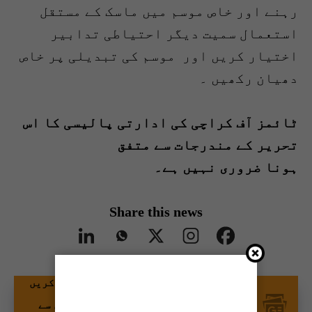
رہنے اور خاص موسم میں ماسک کے مستقل
استعمال سمیت دیگر احتیاطی تدابیر
اختیار کریں اور موسم کی تبدیلی پر خاص
دھیان رکھیں ۔
ٹائمز آف کراچی کی ادارتی پالیسی کا اس
تحریر کے مندرجات سے متفق
ہونا ضروری نہیں ہے۔
Share this news
گوگل نیوز پر ٹائمز آف کراچی کو فالو کریں
اور اپنی پسندیدہ مواد کو زیادہ تیزی سے