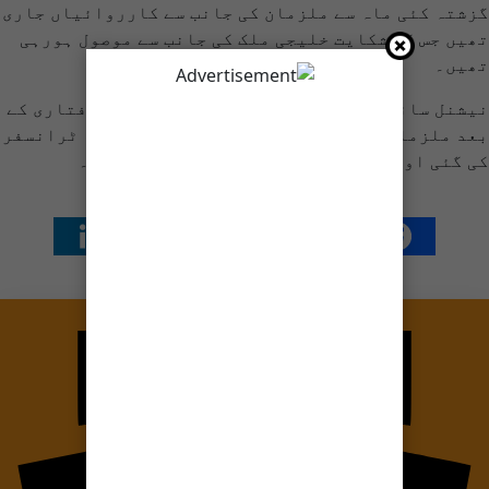
گزشتہ کئی ماہ سے ملزمان کی جانب سے کارروائیاں جاری
تھیں جس کی شکایت خلیجی ملک کی جانب سے موصول ہورہی
تھیں۔
نیشنل سائبر کرائم ایجنسی حکام کے مطابق گرفتاری کے
بعد ملزمان سے معلومات جاری ہیں کہ کتنی رقم ٹرانسفر
کی گئی اور کتنے لوگوں کا ڈیٹا چرایا گیا ہے۔
شیئر کریں