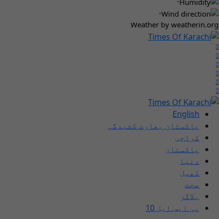
-
-
Weather
by weatherin.org
English
پاکستان بھارت کشیدگی
کراچی
پاکستان
دنیا
کھیل
صحت
بلاگز
پی ایس ایل 10