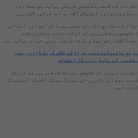
ملزمان کے قبضے سے جعلی کویتی پولیس یونیفارم،
دستاویزات اور ڈیجیٹل آلات برآمد کرلیے گئے ہیں۔
حکام کے مطابق ملزمان جعلی موبائل ایپ اور انعامی
اسکیموں سے شہریوں کو لوٹتے تھے، مرکزی ملزم
عبدالغفار جو نیٹ ورک کا سرغنہ ہے وہ فرار ہوگیا ہے۔
مزید پڑھیں؛سائیبر فراڈ کے خلاف کریک ڈاون ، غیر
ملکیوں کے ملوث ہونے کا انکشاف
ملزمان زیادہ تر خلیجی ممالک کے شہریوں کو ٹارگٹ
کرتے تھے اور کارروائی میں ڈیجیٹل آلات کا استعمال
کرتے تھے۔