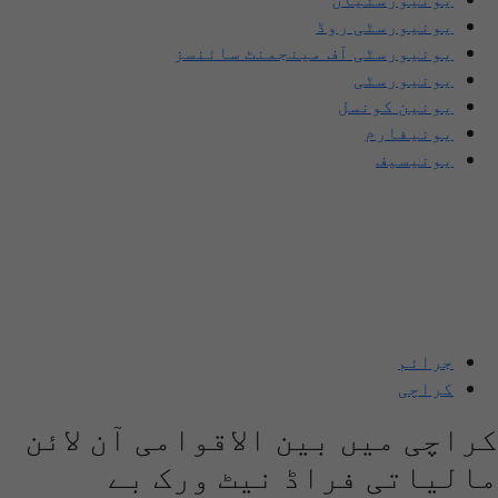
یونیورسٹی روڈ
یونیورسٹی آف مینجمنٹ سائنسز
یونیورسٹی
یونین کونسل
یونیفارم
یونیسیف
جرائم
کراچی
کراچی میں بین الاقوامی آن لائن
مالیاتی فراڈ نیٹ ورک بے