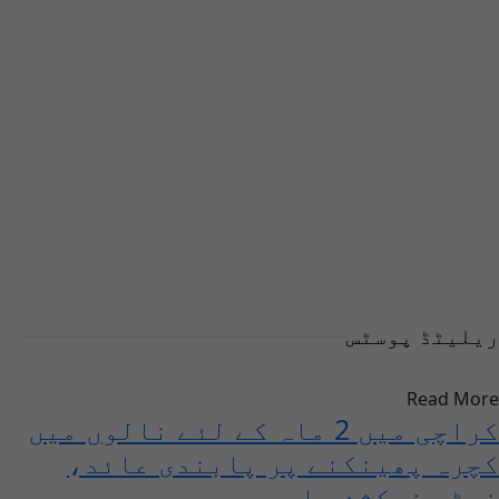
ریلیٹڈ پوسٹس
Read More
کراچی میں 2 ماہ کے لئے نالوں میں
کچرہ پھینکنے پر پابندی عائد،
نوٹی فیکشن جاری