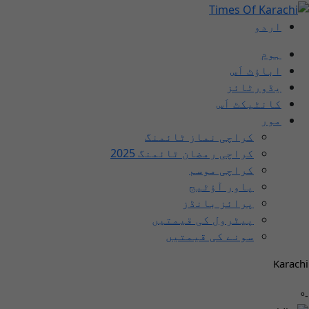
اردو
ہوم
اباؤٹ اَس
یڈورٹائز
کانٹیکٹ اَس
مور
کراچی نماز ٹائمنگ
کراچی رمضان ٹائمنگ 2025
کراچی موسم
پاور آؤٹیج
پرائز بانڈز
پیٹرول کی قیمتیں
سونے کی قیمتیں
Karachi
-º