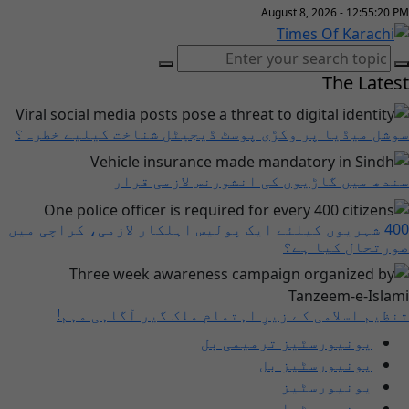
August 8, 2026 - 12:55:20 PM
The Latest
سوشل میڈیا پر وکڑی پوسٹ ڈیجیٹل شناخت کیلیے خطرہ؟
سندھ میں گاڑیوں کی انشورنس لازمی قرار
400 شہریوں کیلئے ایک پولیس اہلکار لازمی، کراچی میں
صورتحال کیا ہے؟
تنظیم اسلامی کے زیرِ اہتمام ملک گیر آگاہی مہم!
یونیورسٹیز ترمیمی بل
یونیورسٹیز بل
یونیورسٹیز
یونیورسٹیاں