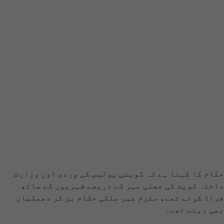
حکام کا کہنا ہے کہ کویتی پولیس کی وردی اور وزارت
داخلہ کویت کی جعلی مہر کے ذریعے شہریوں کے ساتھ
فراڈ کرتے تھے، ملزم غیر ملکی حکام بن کر دھمکیاں
بھی دیتے تھے۔