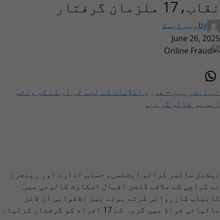
نقاب،17 ملزمان گرفتار
by
ویب ڈیسک
June 26, 2025
اپ ڈیٹ رہیں – فوری اطلاعات کے لیے ٹی او کے کو واٹس
ایپ پر فالو کریں۔
نیشنل سائبر کرائم ایجنسی، حساس ادارے اور رینجرز
نے کراچی کے علاقے گلشن اقبال اسکاؤٹ کالونی میں
کامیاب کارروائی کرتے ہوئے بین الاقوامی آن لائن
مالیاتی فراڈ میں گروہ کے 17 افراد کو گرفتار کرلیا۔