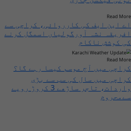
Read More
اے این ایف کی کارروائی، کراچی سے
افریقہ نشہ آورگولیاں اسمگل کرنے
کی کوشش ناکام
Read More
کراچی میں آج موسم کیسا رہے گا؟
کراچی میں سال کی سب سے بڑی
واردات، تاجر ساڑھے 3 کروڑ روپے
سےمحروم