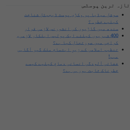
تازہ ترین پوسٹس
سوشل میڈیا پر وکڑی پوسٹ ڈیجیٹل شناخت
کیلیے خطرہ؟
سندھ میں گاڑیوں کی انشورنس لازمی قرار
400 شہریوں کیلئے ایک پولیس اہلکار لازمی،
کراچی میں صورتحال کیا ہے؟
تنظیم اسلامی کے زیرِ اہتمام ملک گیر آگاہی
مہم!
فضائی آلودگی انسانی دماغ کیلیے کیسے
خطرناک ثابت ہورہی ہے؟