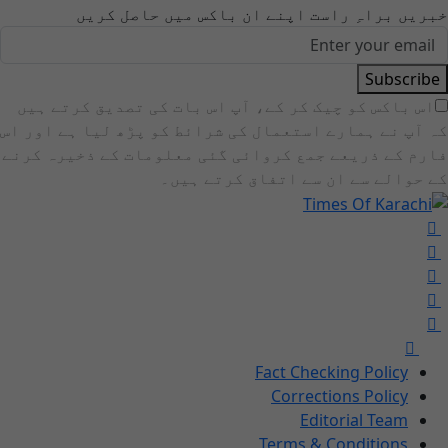
خبریں براہِ راست اپنے ان باکس میں حاصل کریں
Subscribe
اس باکس کو چیک کر کے، آپ اس بات کی تصدیق کرتے ہیں
کہ آپ نے ہمارے استعمال کی شرائط کو پڑھ لیا ہے اور اس
فارم کے ذریعے جمع کروائی گئی معلومات کے ذخیرہ کرنے
کے حوالے سے ان سے اتفاق کرتے ہیں۔
Fact Checking Policy
Corrections Policy
Editorial Team
Terms & Conditions