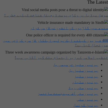
The Latest
سوشل میڈیا پر وکڑی پوسٹ ڈیجیٹل شناخت کیلیے خطرہ؟
سندھ میں گاڑیوں کی انشورنس لازمی قرار
400 شہریوں کیلئے ایک پولیس اہلکار لازمی، کراچی میں
صورتحال کیا ہے؟
تنظیم اسلامی کے زیرِ اہتمام ملک گیر آگاہی مہم!
یونیورسٹیز ترمیمی بل
یونیورسٹیز بل
یونیورسٹیز
یونیورسٹیاں
یونیورسٹی روڈ
یونیورسٹی آف مینجمنٹ سائنسز
یونیورسٹی
یونین کونسل