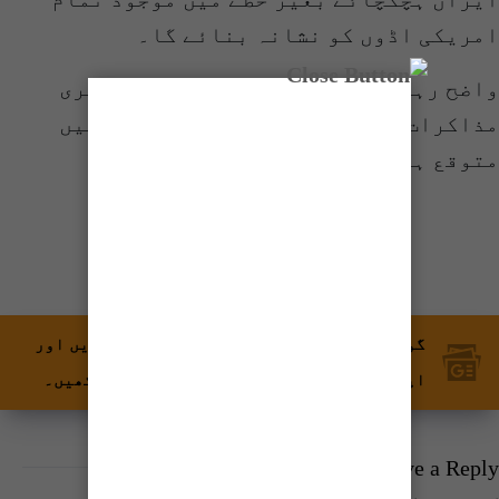
امریکی اڈوں کو نشانہ بنائے گا۔
واضح رہے کہ امریکا اور ایران کے جوہری
مذاکرات کا چھٹا دور اتوار کو مسقط میں
متوقع ہے۔
شیئر کریں
گوگل نیوز پر ٹائمز آف کراچی کو فالو کریں اور
اپنی پسندیدہ مواد کو زیادہ تیزی سے دیکھیں۔
Leave a Reply