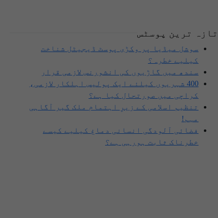
تازہ ترین پوسٹس
سوشل میڈیا پر وکڑی پوسٹ ڈیجیٹل شناخت
کیلیے خطرہ؟
سندھ میں گاڑیوں کی انشورنس لازمی قرار
400 شہریوں کیلئے ایک پولیس اہلکار لازمی،
کراچی میں صورتحال کیا ہے؟
تنظیم اسلامی کے زیرِ اہتمام ملک گیر آگاہی
مہم!
فضائی آلودگی انسانی دماغ کیلیے کیسے
خطرناک ثابت ہورہی ہے؟