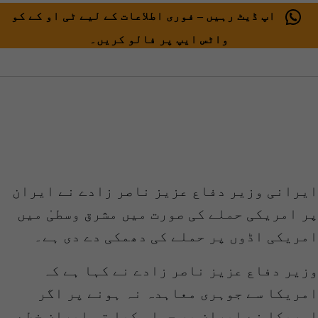
اپ ڈیٹ رہیں – فوری اطلاعات کے لیے ٹی او کے کو
واٹس ایپ پر فالو کریں۔
ایرانی وزیر دفاع عزیز ناصر زادے نے ایران
پر امریکی حملے کی صورت میں مشرق وسطیٰ میں
امریکی اڈوں پر حملے کی دھمکی دے دی ہے۔
وزیر دفاع عزیز ناصر زادے نے کہا ہے کہ
امریکا سے جوہری معاہدہ نہ ہونے پر اگر
امریکا نے ایران پر حملہ کیا تو ایران خطے