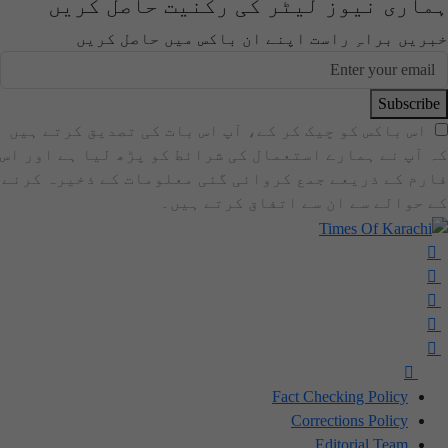
ہماری نیوز لیٹر کی رکنیت حاصل کریں
خبریں براہِ راست اپنے ان باکس میں حاصل کریں
Subscribe
اس باکس کو چیک کر کے، آپ اس بات کی تصدیق کرتے ہیں
کہ آپ نے ہمارے استعمال کی شرائط کو پڑھ لیا ہے اور اس
فارم کے ذریعے جمع کروائی گئی معلومات کے ذخیرہ کرنے
کے حوالے سے ان سے اتفاق کرتے ہیں۔
Fact Checking Policy
Corrections Policy
Editorial Team