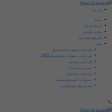
اردو
ہوم
اباؤٹ اَس
یڈورٹائز
کانٹیکٹ اَس
مور
کراچی نماز ٹائمنگ
کراچی رمضان ٹائمنگ 2025
کراچی موسم
پاور آؤٹیج
پرائز بانڈز
پیٹرول کی قیمتیں
سونے کی قیمتیں
-º