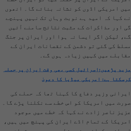
میں امریکی اڈوں کو نشانہ بنائے گا۔ انھوں
نے کہا کہ امید ہے نوبت وہاں تک نہیں پہنچے
گی اور مذاکرات کے مثبت نتائج سامنے آئیں
گے، لیکن اگر ایسا نہ ہوا اور ایران پر جنگ
مسلط کی گئی تو دشمن کے نقصانات ایران کے
مقابلے میں کہیں زیادہ ہوں گے۔
مزید پڑھیں:اسرائیل کسی بھی وقت ایران پر حملہ
کرسکتا ہے: امریکی میڈیا کا دعویٰ
ایرانی وزیر دفاع کا کہنا تھا کہ حملے کی
صورت میں امریکا کو اس خطے سے نکلنا پڑے گا۔
عزیز ناصر زادے نے کہا کہ خطے میں موجود
امریکا کے تمام اڈے ایران کی پہنچ میں ہیں،
ایران ہچکچائے بغیر خطے میں موجود تمام