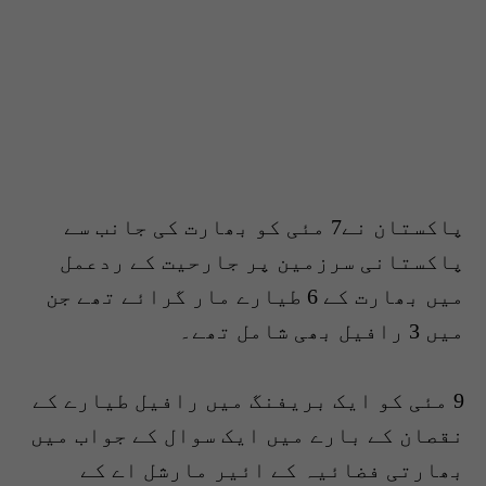
پاکستان نے7 مئی کو بھارت کی جانب سے
پاکستانی سرزمین پر جارحیت کے ردعمل
میں بھارت کے 6 طیارے مار گرائے تھے جن
میں 3 رافیل بھی شامل تھے۔
9 مئی کو ایک بریفنگ میں رافیل طیارے کے
نقصان کے بارے میں ایک سوال کے جواب میں
بھارتی فضائیہ کے ائیر مارشل اے کے