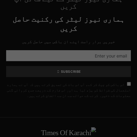
کریں
ہماری نیوز لیٹر کی رکنیت حاصل
کریں
خبریں براہِ راست اپنے ان باکس میں حاصل کریں
SUBSCRIBE
اس باکس کو چیک کر کے، آپ اس بات کی تصدیق کرتے ہیں کہ آپ نے ہمارے
استعمال کی شرائط کو پڑھ لیا ہے اور اس فارم کے ذریعے جمع کروائی گئی
معلومات کے ذخیرہ کرنے کے حوالے سے ان سے اتفاق کرتے ہیں۔