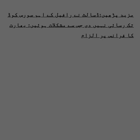
مزید پڑھیں:ڈسالٹ نے رافیل کے اہم سورس کوڈ
تک رسائی نہیں دی جس سے مشکلات ہوئیں: بھارت
کا فرانس پر الزام