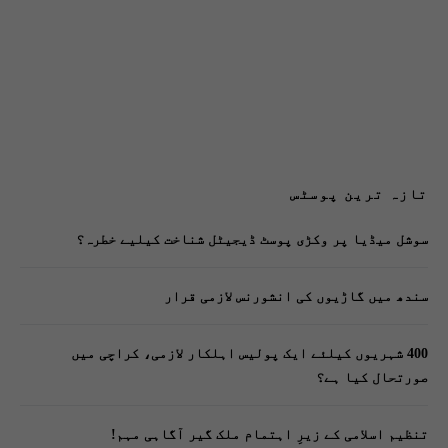
تازہ ترین پوسٹس
سوشل میڈیا پر وکڑی پوسٹ ڈیجیٹل شناخت کیلیے خطرہ؟
سندھ میں گاڑیوں کی انشورنس لازمی قرار
400 شہریوں کیلئے ایک پولیس اہلکار لازمی، کراچی میں
صورتحال کیا ہے؟
تنظیم اسلامی کے زیرِ اہتمام ملک گیر آگاہی مہم!