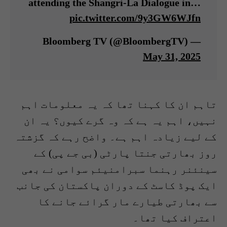
attending the Shangri-La Dialogue in…
pic.twitter.com/9y3GW6WJfn
— Bloomberg TV (@BloombergTV)
May 31, 2025
تاہم ان کا کہنا تھا کہ یہ معلومات اہم
نہیں، اہم یہ ہے کہ وہ گرے کیوں؟ یہ ان
کے لیے زیادہ اہم ہے۔ واضح رہے کہ گزشتہ
روز بھارتی جنتا پارٹی (بی جے پی) کے
سینئنر رہنما سبرامنیئم سوامی نے بھی
ایک پوڈ کاسٹ کے دوران پاکستان کی جانب
سے بھارتی طیارے مار گرائے جانے کا
اعتراف کیا تھا۔