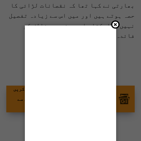
بھارتی نے کہا تھا کہ نقصانات لڑائی کا
حصہ ہوتے ہیں اور میں اس سے زیادہ تفصیل
نہيں بتاسکتا، اس سے فریق مخالف کو
فائدہ ہوتا ہے۔
شیئر کریں
گوگل نیوز پر ٹائمز آف کراچی کو فالو کریں
اور اپنی پسندیدہ مواد کو زیادہ تیزی سے
دیکھیں۔