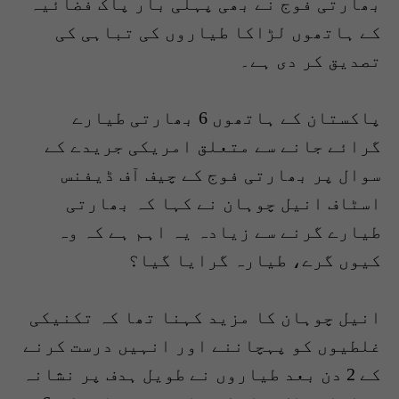
بھارتی فوج نے بھی پہلی بار پاک فضائیہ
کے ہاتھوں لڑاکا طیاروں کی تباہی کی
تصدیق کر دی ہے۔
پاکستان کے ہاتھوں 6 بھارتی طیارے
گرائے جانے سے متعلق امریکی جریدے کے
سوال پر بھارتی فوج کے چیف آف ڈیفنس
اسٹاف انیل چوہان نے کہا کہ بھارتی
طیارے گرنے سے زیادہ یہ اہم ہے کہ وہ
کیوں گرے، طیارہ گرایا گیا؟
انیل چوہان کا مزید کہنا تھا کہ تکنیکی
غلطیوں کو پہچاننے اور انہیں درست کرنے
کے 2 دن بعد طیاروں نے طویل ہدف پر نشانہ