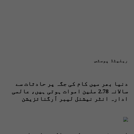
ریلیٹڈ پوسٹس
دنیا بھر میں کام کی جگہ پر حادثات سے
سالانہ 2.78 ملین اموات ہوتی ہیں، عالمی
ادارہ انٹر نیشنل لیبر آرگنائزیشن