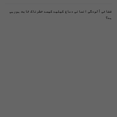
فضائی آلودگی انسانی دماغ کیلیے کیسے خطرناک ثابت ہورہی
ہے؟