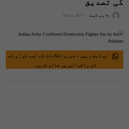
کی تصدیق
by
ویب ڈیسک
May 31, 2025
اپ ڈیٹ رہیں – فوری اطلاعات کے لیے ٹی او کے
کو واٹس ایپ پر فالو کریں۔