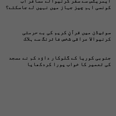
ایمریٹس سے سفر کرنیوالے مسافر اب
کونسی اہم چیز جہاز میں نہیں لے جاسکتے؟
سوئیڈن میں قرآنِ کریم کی بے حرمتی
کرنیوالا عراقی شخص فائرنگ سے ہلاک
جنوبی کوریا کے گلوکار داؤد کم نے مسجد
کی تعمیر کا خواب پورا کردکھایا