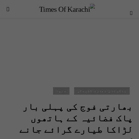
پاکستان بھارت کشیدگی
دنیا
بھارتی فوج کی پہلی بار
پاک فضائیہ کے ہاتھوں
لڑاکا طیارے گرائے جانے