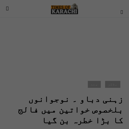
بلاگز
صحت
زہنی دباو ۔ نوجوانوں
بلخصوص خواتین میں فالج
کا بڑا خطرہ بن گیا