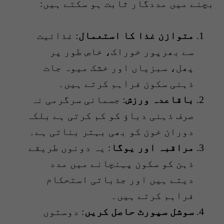
بچنے میں مددگار ثابت ہو سکتے ہیں:
متوازن غذا کا استعمال
: غذائیت
سے بھرپور خوراک، خاص طور پر
پھل، سبزیاں اور خشک میوہ جات
ذہنی سکون فراہم کرتے ہیں۔
باقاعدہ ورزش
: جسمانی سرگرمی نہ
صرف ذہنی دباؤ کو کم کرتی ہے بلکہ
دوران خون کو بھی بہتر بناتی ہے۔
مراقبہ اور یوگا
: یہ دونوں طریقے
ذہن کو سکون پہنچانے میں مدد
دیتے ہیں اور جذباتی استحکام
فراہم کرتے ہیں۔
سوشل سپورٹ حاصل کریں
: دوستوں