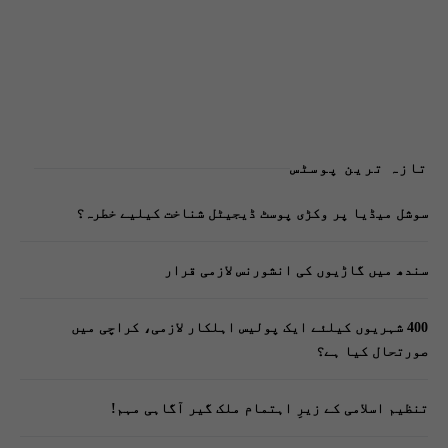
تازہ ترین پوسٹس
سوشل میڈیا پر وکڑی پوسٹ ڈیجیٹل شناخت کیلیے خطرہ؟
سندھ میں گاڑیوں کی انشورنس لازمی قرار
400 شہریوں کیلئے ایک پولیس اہلکار لازمی، کراچی میں
صورتحال کیا ہے؟
تنظیم اسلامی کے زیرِ اہتمام ملک گیر آگاہی مہم!