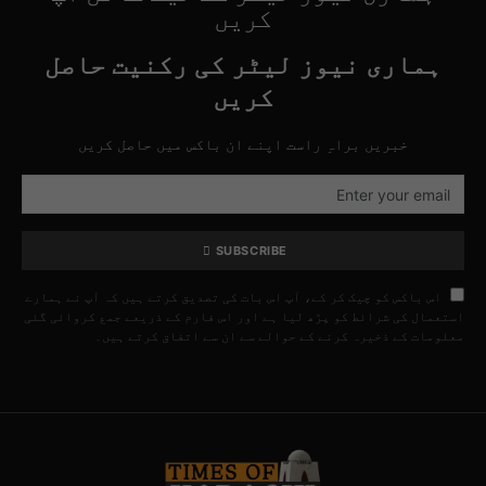
کریں
ہماری نیوز لیٹر کی رکنیت حاصل
کریں
خبریں براہِ راست اپنے ان باکس میں حاصل کریں
SUBSCRIBE
اس باکس کو چیک کر کے، آپ اس بات کی تصدیق کرتے ہیں کہ آپ نے ہمارے
استعمال کی شرائط کو پڑھ لیا ہے اور اس فارم کے ذریعے جمع کروائی گئی
معلومات کے ذخیرہ کرنے کے حوالے سے ان سے اتفاق کرتے ہیں۔