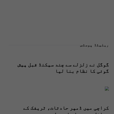
ریلیٹڈ پوسٹس
گوگل نے زلزلے سے چند سیکنڈ قبل پیش
گوئی کا نظام بنا لیا
کراچی میں ڈمپر حادثات، ٹریفک کے