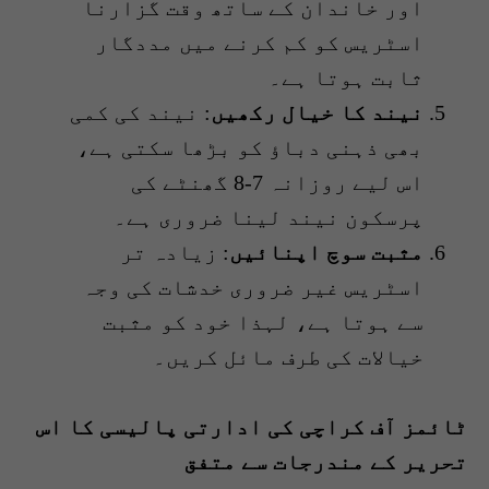
اور خاندان کے ساتھ وقت گزارنا
اسٹریس کو کم کرنے میں مددگار
ثابت ہوتا ہے۔
نیند کا خیال رکھیں
: نیند کی کمی
بھی ذہنی دباؤ کو بڑھا سکتی ہے،
اس لیے روزانہ 7-8 گھنٹے کی
پرسکون نیند لینا ضروری ہے۔
مثبت سوچ اپنائیں
: زیادہ تر
اسٹریس غیر ضروری خدشات کی وجہ
سے ہوتا ہے، لہذا خود کو مثبت
خیالات کی طرف مائل کریں۔
ٹائمز آف کراچی کی ادارتی پالیسی کا اس
تحریر کے مندرجات سے متفق