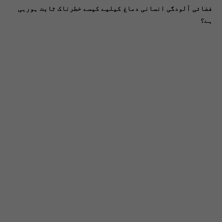
فضائی آلودگی انسانی دماغ کیلیے کیسے خطرناک ثابت ہورہی
ہے؟