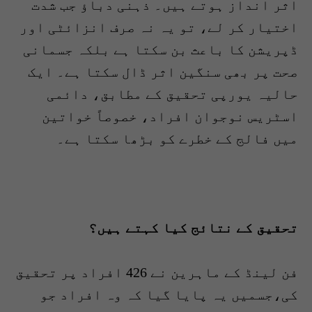
اثر انداز ہوتے ہیں۔ ذہنی دباؤ جب شدت
اختیار کر لے، تو یہ نہ صرف انزائٹی اور
ڈپریشن کا باعث بن سکتا ہے بلکہ جسمانی
صحت پر بھی سنگین اثر ڈال سکتا ہے۔ ایک
حالیہ یورپی تحقیق کے مطابق، دائمی
اسٹریس نوجوان افراد، خصوصاً خواتین
میں فالج کے خطرے کو بڑھا سکتا ہے۔
تحقیق کے نتائج کیا کہتے ہیں؟
فن لینڈ کے ماہرین نے 426 افراد پر تحقیق
کی،جسمیں یہ پایا گیا کہ وہ افراد جو