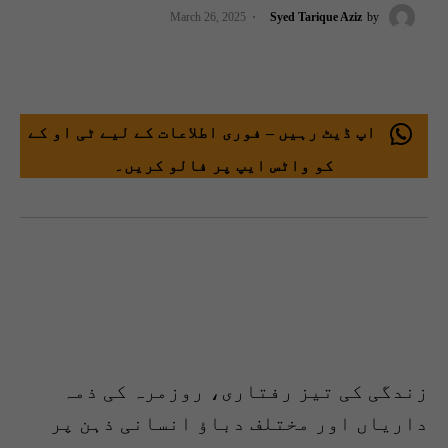
March 26, 2025
Syed Tarique Aziz
by
اپ ڈیٹ رہیں – فوری اطلاعات کے لیے ٹی او کے
کو واٹس ایپ پر فالو کریں۔
زندگی کی تیز رفتاری، روزمرہ کی ذمہ
داریاں اور مختلف دباؤ انسانی ذہن پر