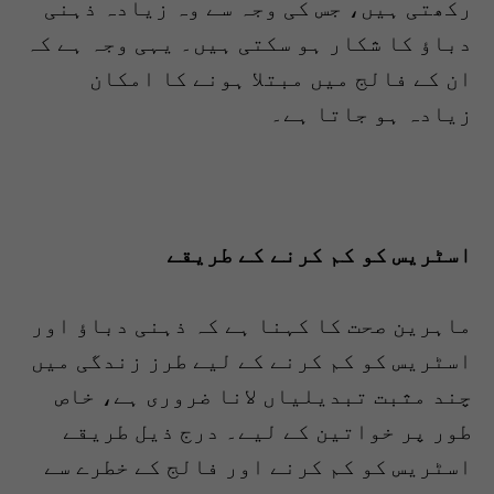
رکھتی ہیں، جس کی وجہ سے وہ زیادہ ذہنی
دباؤ کا شکار ہو سکتی ہیں۔ یہی وجہ ہے کہ
ان کے فالج میں مبتلا ہونے کا امکان
زیادہ ہو جاتا ہے۔
اسٹریس کو کم کرنے کے طریقے
ماہرین صحت کا کہنا ہے کہ ذہنی دباؤ اور
اسٹریس کو کم کرنے کے لیے طرز زندگی میں
چند مثبت تبدیلیاں لانا ضروری ہے، خاص
طور پر خواتین کے لیے۔ درج ذیل طریقے
اسٹریس کو کم کرنے اور فالج کے خطرے سے