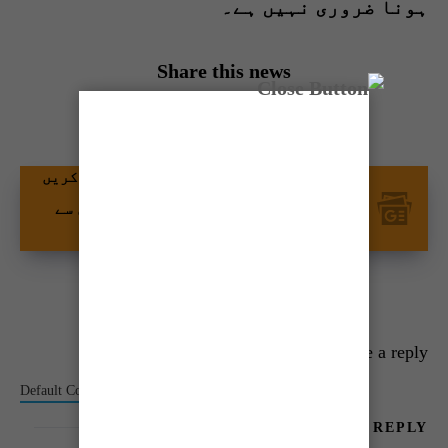
ہونا ضروری نہیں ہے۔
Share this news
گوگل نیوز پر ٹائمز آف کراچی کو فالو کریں
اور اپنی پسندیدہ مواد کو زیادہ تیزی سے
دیکھیں۔
Leave a reply
Default Comments (0)
Facebook Comments
LEAVE A REPLY