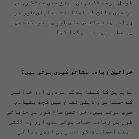
طویل عرصے تک ذہنی دباؤ میں مبتلا رہے،
ان میں فالج کے امکانات نمایاں طور پر
زیادہ پائے گئے، خاص طور پر خواتین میں
یہ خطرہ زیادہ دیکھا گیا۔
خواتین زیادہ متاثر کیوں ہوتی ہیں؟
ماہرین کا کہنا ہے کہ مردوں اور خواتین
کے جسمانی و ذہنی نظام میں کچھ بنیادی
فرق ہوتے ہیں۔ خواتین عام طور پر جذباتی
طور پر زیادہ حساس ہوتی ہیں اور وہ اکثر
اپنے احساسات کو اندر ہی اندر دبا کر