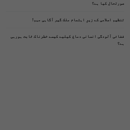
صورتحال کیا ہے؟
تنظیم اسلامی کے زیرِ اہتمام ملک گیر آگاہی مہم!
فضائی آلودگی انسانی دماغ کیلیے کیسے خطرناک ثابت ہورہی
ہے؟