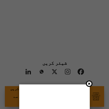
شیئر کریں
گوگل نیوز پر ٹائمز آف کراچی کو فالو کریں
اور اپنی پسندیدہ مواد کو زیادہ تیزی سے
دیکھیں۔