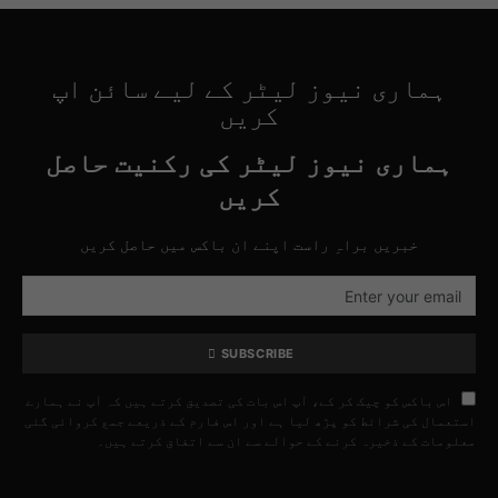
ہماری نیوز لیٹر کے لیے سائن اپ
کریں
ہماری نیوز لیٹر کی رکنیت حاصل
کریں
خبریں براہِ راست اپنے ان باکس میں حاصل کریں
SUBSCRIBE
اس باکس کو چیک کر کے، آپ اس بات کی تصدیق کرتے ہیں کہ آپ نے ہمارے
استعمال کی شرائط کو پڑھ لیا ہے اور اس فارم کے ذریعے جمع کروائی گئی
معلومات کے ذخیرہ کرنے کے حوالے سے ان سے اتفاق کرتے ہیں۔