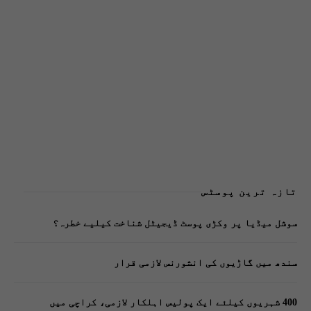
تازہ ترین پوسٹس
سوشل میڈیا پر وکڑی پوسٹ ڈیجیٹل شناخت کیلیے خطرہ؟
سندھ میں گاڑیوں کی انشورنس لازمی قرار
400 شہریوں کیلئے ایک پولیس اہلکار لازمی، کراچی میں