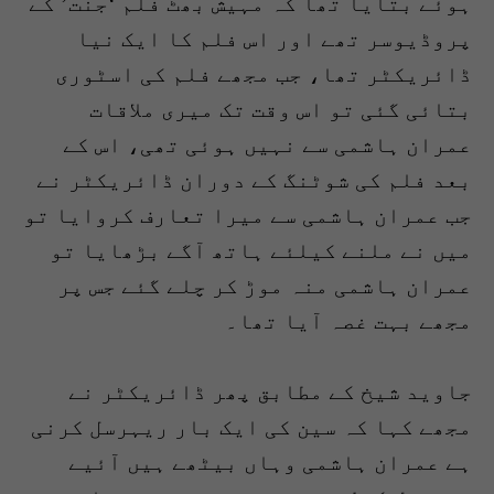
ہوئے بتایا تھا کہ مہیش بھٹ فلم ‘جنت’ کے
پروڈیوسر تھے اور اس فلم کا ایک نیا
ڈائریکٹر تھا، جب مجھے فلم کی اسٹوری
بتائی گئی تو اس وقت تک میری ملاقات
عمران ہاشمی سے نہیں ہوئی تھی، اس کے
بعد فلم کی شوٹنگ کے دوران ڈائریکٹر نے
جب عمران ہاشمی سے میرا تعارف کروایا تو
میں نے ملنے کیلئے ہاتھ آگے بڑھایا تو
عمران ہاشمی منہ موڑ کر چلے گئے جس پر
مجھے بہت غصہ آیا تھا۔
جاوید شیخ کے مطابق پھر ڈائریکٹر نے
مجھے کہا کہ سین کی ایک بار ریہرسل کرنی
ہے عمران ہاشمی وہاں بیٹھے ہیں آئیے