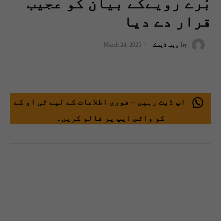
بُرے رویےکے بیان کو عجیب
قرار دے دیا
by
ویب ڈیسک
March 24, 2025
اپ ڈیٹ رہیں – فوری اطلاعات کے لیے ٹی او کے
کو واٹس ایپ پر فالو کریں۔