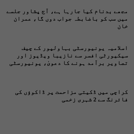
مجھے بدنام کیا جارہا ہے، آج پشاور جلسے
میں سب کو باضابطہ جواب دوں گا، عمران
خان
اسلامیہ یونیورسٹی بہاولپور کے چیف
سیکیورٹی افسر سے نازیبا ویڈیوز اور
تصاویر برآمد ہونے کا دعویٰ، یونیورسٹی
انتظامیہ نے الزامات مسترد کردئے
کراچی میں ڈکیتی مزاحمت پر ڈاکوؤں کی
فائرنگ سے 2 شہری زخمی