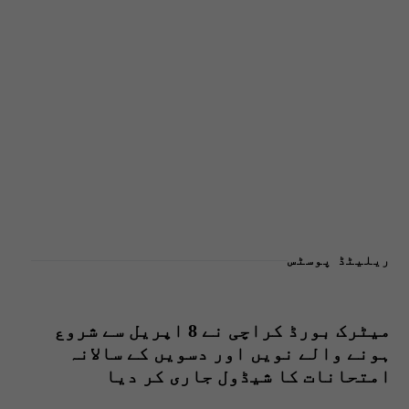
ریلیٹڈ پوسٹس
میٹرک بورڈ کراچی نے 8 اپریل سے شروع
ہونے والے نویں اور دسویں کے سالانہ
امتحانات کا شیڈول جاری کر دیا