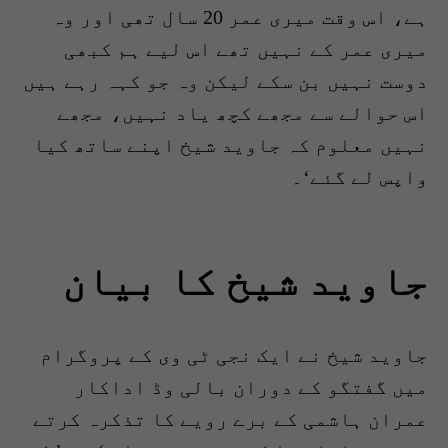
ہے، اس وقت میری عمر 20 سال تھی اور وہ
میری عمر کے نہیں تھے اس لیے ہم کبھی
دوست نہیں بن سکے لیکن وہ جو کہہ رہے ہیں
اس حوالے سے مجھے کچھ یاد نہیں، مجھے
نہیں معلوم کہ جاوید شیخ اپنے ساتھ کیا
واپس لے گئے‘۔
جاوید شیخ کا بیان
جاوید شیخ نے ایک نجی ٹی وی کے پروگرام
میں گفتگو کے دوران بالی وڈ اداکار
عمران ہاشمی کے برے رویے کا تذکرہ کرتے