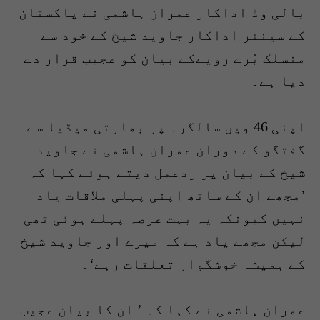
بالی وڈ اداکار عمران ہاشمی نے پاکستان
کے سینئر اداکار جاوید شیخ کے خود سے
منسلک بُرے رویےکے بیان کو عجیب قرار دے
دیا ہے۔
اپنی 46 ویں سالگرہ پر بھارتی میڈیا سے
گفتگو کے دوران عمران ہاشمی نے جاوید
شیخ کے بیان پر ردعمل دیتے ہوئے کہا کہ
’مجھے ان کے ساتھ اپنی پہلی ملاقات یاد
نہیں کیونکہ یہ بہت عرصہ پہلے ہوئی تھی
لیکن مجھے یاد ہے کہ میرے اور جاوید شیخ
کے ہمیشہ خوشگوار تعلقات رہے‘۔
عمران ہاشمی نے کہا کہ ’ ان کا بیان عجیب