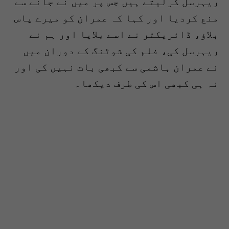
ریہرسل کرلیتے ہیں جس پر میں نے جانے سے
منع کردیا اور کہا کہ عمران کو میرے پاس
بلاؤ، ڈائریکٹر نے اسے بلایا اور ہم نے
ریہرسل کی، فلم کی شوٹنگ کے دوران میں
نے عمران ہاشمی سے کبھی بات نہیں کی اور
نہ ہی کبھی اس کی طرف دیکھا۔