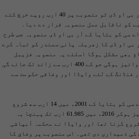
اجلاس میں محکمہ آبپاشی کیجانب سے آر بی او ڈی ٹو منصوبے پر 40 ارب روپے خرچ کئے
بے کو ناقابل عمل منصوبہ قرار دے دیا۔
 سی کو بتایا کے آر بی او ڈی منصوبہ جس طرح
 بی او ڈی کا زھریلہ پانی سمندر کو تباہ کرے
اؤ بھی مشکل ہوگا اسلئے یہ منصوبہ فزیبل
نہیں ہے اور اس منصوبے کی پی سی ون روائیز ہوگی جو کے 400 ارب سے زائد تک جائے گی
ور فنڈنگ کے لئے واپڈا اور وفاقی حکومت سے
سیکریٹری خزانہ فیاض جتوئی نے پی اے سی کو بتایا کے 2001ء میں 14 ارب سھ شروع
ہونے والہ یہ منصوبہ دو مرتبہ روائیز ہوکر 2016ء میں 61.985 ارب تک پہنچا یہ
شروع کرنا تھا اور واپڈا نے محکمہ آبپاشی
 کی ذمیداری دی تھی۔ اس منصوبے پر وفاق کا