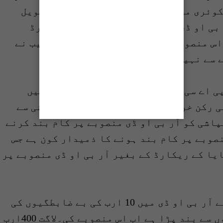
انکوئری میں بھی نیب نے کوئی ریکارڈ تحویل
 بی او ڈی منصوبے کے متعلق کوئی ریکارڈ
اس منصوبے پر انکوائری کی ہے تب سے نیب نے
 سے نہیں روکا ہے۔
ی اے سی کو بتایا کے نیب کی طرف سے ہمیں
ی رکن خرم کریم سومرو نے محکمہ آبپاشی سے
اشی کو آر بی او ڈی منصوبے پر کام بند کرنے
صوبے پر کام بند ہونے کا ذمیدار کون ہے جس
یا کے ریکارڈ کے بغیر آر بی او ڈی منصوبے پر
کمیٹی رکن قاسم سراج سومرو نے کہا کے آر بی او ڈی میں 10 ارب کی بے ضابطگیوں کی
تحقیقات کی وجہ سے یہ منصوبہ 10سالوں سے بند پڑا ہے اب اس منصوبے کی۔لاگت 400ارب