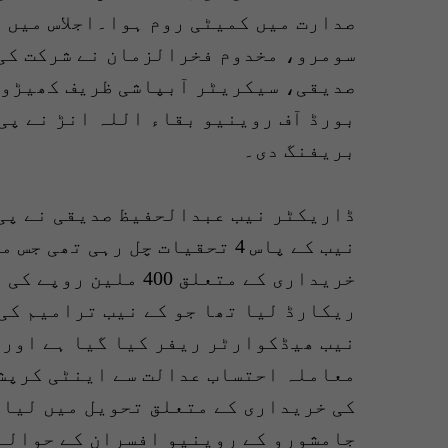
صدارت میں کمیٹی روم ہوا۔اجلاس میں 
سومرو، مخدوم فخرالزمان نے شرکت کی۔
صدیقی، سیکریٹر آبپاشی ظریف کھیڑو،
بورڈ آف روینیو بقاء اللہ انڑ نے پی 
بریفنگ دی۔
ڈاریکٹر نیب عبدالحفیظ صدیقی نے پی ا
نیب کے پاس 4 تحقیات چل رہی ت
خریداری کے متعلق 400
ریکارڈ لیا تھا جو کے نیب ترامیم کی 
نیب ھیڈکوارٹر ریفر کیا گیا ہے اور 
معاملہ احتساب عدالت سے اینٹی کرپشن
جامشورو کے روینیو افسران کے حوالے 