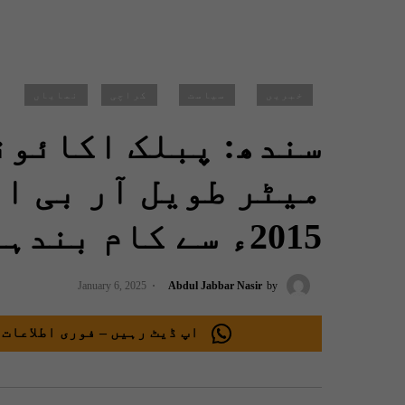
خبریں
سیاست
کراچی
نمایاں
میٹر طویل آر بی او
2015ء سے کام بندہونےپر نوٹس لے لیا
January 6, 2025
Abdul Jabbar Nasir
by
اپ ڈیٹ رہیں – فوری اطلاعات 