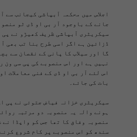
جانے کے باوجود آر بی او ڈی ٹو منصو
سیکریٹری آبپاشی ظریف کھیڑو نے پی اے
ڈزائین ہے اگر اسی طرح بنا تب بھی آر
گا اور سیلاب کا پانی کے نقصان سے بچ
اس لئے آر بی او ڈی کے فنی معاملات ا
بات کی جائے۔
منصوبہ وفاق کا تھا جس کو واپڈا نے 
سندھ کو اس منصوبے پر کام شروع کرنے