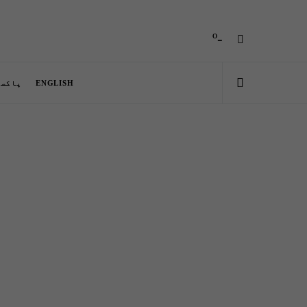
-º
ENGLISH
پاکست