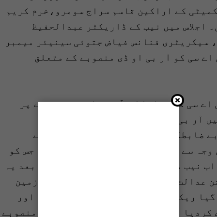
کمیٹی کے اراکین قاسم سراج سومرو،خرم کریم
 اجلاس میں نیب کے ڈاریکٹر عبدالحفیظ
 سیکریٹری فنانس فیاض جتوئی سینیئر میمبر
اے سی کو آر بی او ڈی منصوبے کے متعلق
ے سی کو بتایا کے آر بی او ڈی منصوبے پر
ھی جس میں آر بی او ڈی منصوبے کے لئے زمین کی
 ملین روپے کی بے ضابطگیوں کی تحقیات میں صرف نیب نے
وجہ سے اب نیب کے دائرے میں نہیں آتا جس کو
اب نیب ھیڈکوارٹر سے منظوری ملنے کے بعد یہ
 عدالت منتقل ہوجائے گا اور نیب نے زمین
کی خریداری کے متعلق تحویل میں لیا گیا ریکارڈ رواں ماہ 2 جنوری کو ٹھٹہ اور
کردیا ہے اور نیب صرف آر بی او ڈی ٹو منصوبے