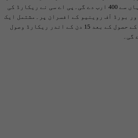
تک پہنچ گئی ہے تو اب وفاقی حکومت کہاں سے 400 ارب دے گی۔پی اے سی نے ریکارڈ کی
ور بورڈ آف روینیو کے افسران پر۔مشتمل ایک
کمیٹی تشکیل دے دی جو کمیٹی ریکارڈ کے حصول کے بعد 15 دن کے اندر ریکارڈ وصول
 گی۔