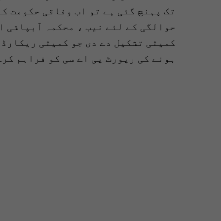
حوالگی کے لئے نیب ، محکمہ آبپاشی ا
ہونے کی رپورٹ پی اے سی کو فراہم کرے