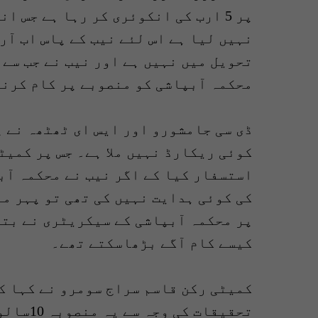
پر 5 ارب کی انکوئری کر رہا ہے جس 
نہیں لیا ہے اس لئے نیب کے پاس اب آر
تحویل میں نہیں ہے اور نیب نے جب سے 
محکمہ آبپاشی کو منصوبے پر کام کرنے
ڈی سی جامشورو اور ایس ای ٹھٹھہ نے پ
کوئی ریکارڈ نہیں ملا ہے۔ جس پر کمیٹ
استسفار کیا کے اگر نیب نے محکمہ آبپ
کی کوئی ہدایت نہیں کی تھی تو پہر من
پر محکمہ آبپاشی کے سیکریٹری نے بتا
کیسے کام آگے بڑھاسکتے تھے۔