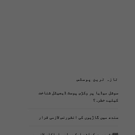
تازہ ترین پوسٹس
سوشل میڈیا پر وکڑی پوسٹ ڈیجیٹل شناخت
کیلیے خطرہ؟
سندھ میں گاڑیوں کی انشورنس لازمی قرار
400 شہریوں کیلئے ایک پولیس اہلکار لازمی،