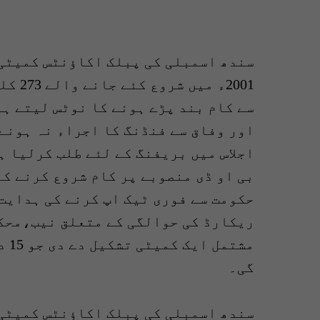
سے کام بند پڑے ہونے کا نوٹس لیتے ہو
اور وفاق سے فنڈنگ کا اجراء نہ ہونے
اجلاس میں بریفنگ کے لئے طلب کرلیا ہ
بی او ڈی منصوبے پر کام شروع کرنے کے
حکومت سے فوری ٹیک اپ کرنے کی ہدایت 
ریکارڈ کی حوالگی کے متعلق نیب،محک
مشت
گی۔
سندھ اسمبلی کی پبلک اکاؤنٹس کمیٹی 