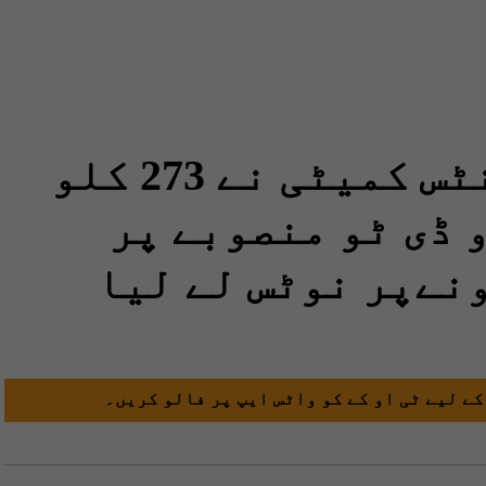
سندھ: پبلک اکائونٹس کمیٹی نے 273 کلو
 ڈی ٹو منصوبے پر
کے لیے ٹی او کے کو واٹس ایپ پر فالو کریں۔