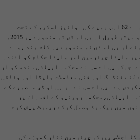
سندھ اسمبلی کی پبلک اکاؤنٹس کمیٹی نے 62 ارب روپے کی روائیز اسکیم کے تحت
2001ء میں شروع کئے جانے والے 273 کلو میٹر طویل آر بی او ڈی ٹو منصوبے پر 2015ء
ئے آر بی او ڈی ٹو منصوبے پر کام بند ہونے
 پر واپڈا چیئرمین اور واپڈا حکام کو آئندہ
ے۔جبکہ پی اے سی نے محکمہ آبپاشی سندھ کو آر
 لئے فنڈنگ اور فنی معاملات واپڈا اور وفاقی
کردی ہے۔ پی اے سی نے آر بی او ڈی منصوبے کے
مہ آبپاشی،محکمہ روینیو کے افسران پر
مل ایک کمیٹی تشکیل دے دی جو 15 دنوں میں ریکارڈ وصول کرکے رپورٹ پیش کرے
کا اجلاس پیرکو چیئرمین نثار کھوڑو کی