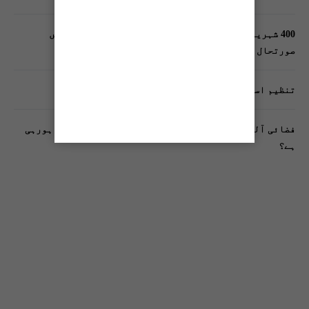
400 شہریوں کیلئے ایک پولیس اہلکار لازمی، کراچی میں
صورتحال کیا ہے؟
تنظیم اسلامی کے زیرِ اہتمام ملک گیر آگاہی مہم!
فضائی آلودگی انسانی دماغ کیلیے کیسے خطرناک ثابت ہورہی
ہے؟