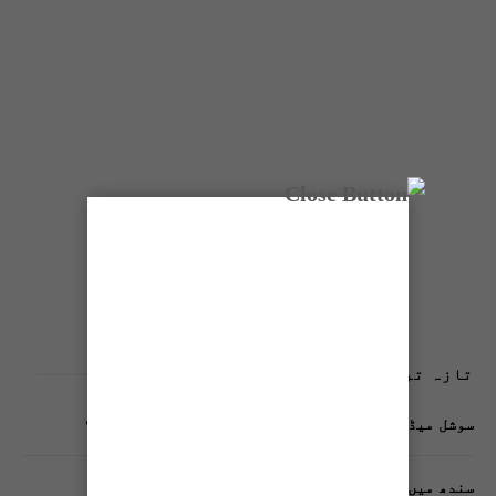
تازہ ترین پوسٹس
سوشل میڈیا پر وکڑی پوسٹ ڈیجیٹل شناخت کیلیے خطرہ؟
سندھ میں گاڑیوں کی انشورنس لازمی قرار