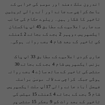
اندرون ملک دھند اور موسم کی خرابی کے
باعث کراچی سے جانے اور آنے والی ٹرینیں
تاخیر کا شکار ہیں۔ ریلوے حکام کی جانب
سے جاری اعلامیے کے مطابق 45 اپ پاکستان
ایکسپریس دوپہر 2 بجے کے بجائے 2 گھنٹے
کی تاخیر کے بعد شام 4 بجے روانہ ہوگی۔
جاری کردی اعلامیے کے مطابق 33 اپ پاک
بزنس ایکسپریس شام 4 بجے کے بجائے 30
منٹس کی تاخیر کے ساتھ ساڑے 4 بجے روانہ
ہوگی جبکہ کراچی سے لالہ موسیٰ براستہ
فیصل آباد جانے والی 17آپ ملت ایکسپریس
شام 5 بجے کے بجائے 4 گھنٹے 15 میٹس کی
تاخیر کے بعد رات کو 9 بجکر 15 منٹس پر