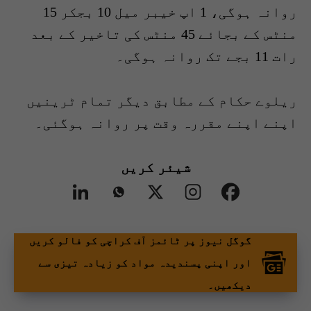
روانہ ہوگی، 1 اپ خیبر میل 10 بجکر 15
منٹس کے بجائے 45 منٹس کی تاخیر کے بعد
رات 11 بجے تک روانہ ہوگی۔
ریلوے حکام کے مطابق دیگر تمام ٹرینیں
اپنے اپنے مقررہ وقت پر روانہ ہوگئی۔
شیئر کریں
گوگل نیوز پر ٹائمز آف کراچی کو فالو کریں
اور اپنی پسندیدہ مواد کو زیادہ تیزی سے
دیکھیں۔