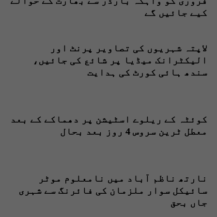
فروری کو واہگہ بارڈر سے بھارت کے حوالے
کیے جائیں گے
لاپتہ شہریوں کی تصاویر پرنٹ اور
الیکٹرانک میڈیا پر شائع کی جائیں،
سندھ ہائی کورٹ کی ہدایت
کوئٹہ کے ریلوے اسٹیشن پر دھماکے کے بعد
معطل ٹرین سروس 4 روز بعد بحال
نارتھ ناظم آباد میں نامعلوم موٹر
سائیکل سوار ملزمان کی فائرنگ سے شہری
جاں بحق