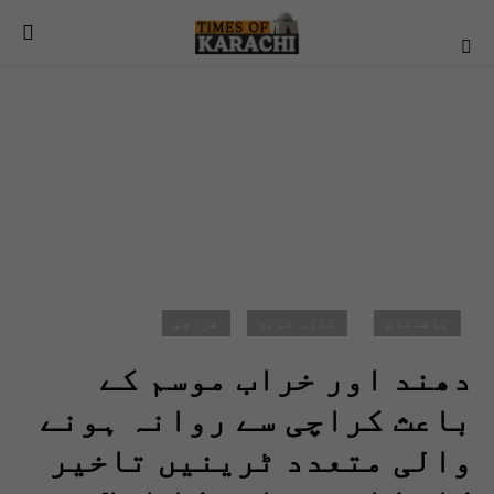
پاکستان
تازہ ترین
کراچی
دھند اور خراب موسم کے
باعث کراچی سے روانہ ہونے
والی متعدد ٹرینیں تاخیر