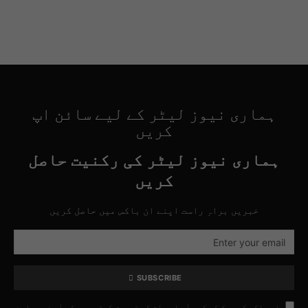
ہماری نیوز لیٹر کے لیے سائن اپ
کریں
ہماری نیوز لیٹر کی رکنیت حاصل
کریں
خبریں براہِ راست اپنے ان باکس میں حاصل کریں
SUBSCRIBE
اس باکس کو چیک کر کے، آپ اس بات کی تصدیق کرتے ہیں کہ آپ نے ہمارے