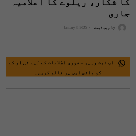
کا شکار، ریلوے کا اعلامیہ
جاری
by
ویب ڈیسک
January 3, 2025
اپ ڈیٹ رہیں – فوری اطلاعات کے لیے ٹی او کے
کو واٹس ایپ پر فالو کریں۔