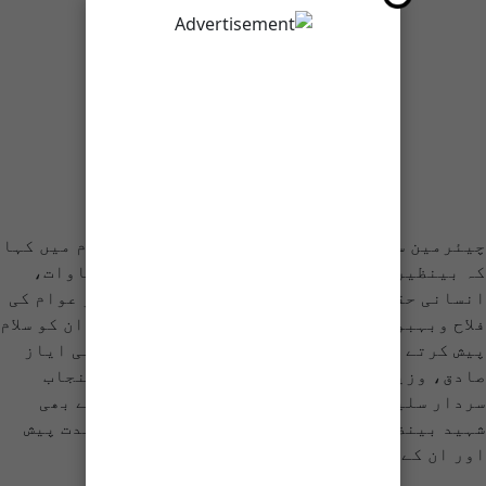
چیئرمین سینیٹ یوسف رضا گیلانی نے اپنے پیغام میں کہا
کہ بینظیربھٹو نے دنیا بھر میں جمہوریت، مساوات،
انسانی حقوق کیلیے ایک نئی مثال قائم کی اور عوام کی
فلاح وبہبود کے لیے اپنی زندگی وقف کر دی۔ ہم ان کو سلام
پیش کرتے ہیں۔ اس کے علاوہ اسپیکر قومی اسمبلی ایاز
صادق، وزیراعلیٰ سندھ مراد علی شاہ، گورنر پنجاب
سردار سلیم حیدر سمیت دیگر سیاسی رہنماؤں نے بھی
شہید بینظیر بھٹو کی برسی پر انہیں خراج عقیدت پیش
اور ان کے بلند درجات کی دعا کی ہے۔