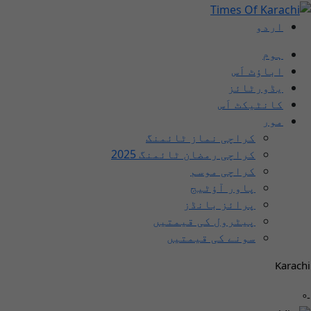
اردو
ہوم
اباؤٹ اَس
یڈورٹائز
کانٹیکٹ اَس
مور
کراچی نماز ٹائمنگ
کراچی رمضان ٹائمنگ 2025
کراچی موسم
پاور آؤٹیج
پرائز بانڈز
پیٹرول کی قیمتیں
سونے کی قیمتیں
Karachi
-º