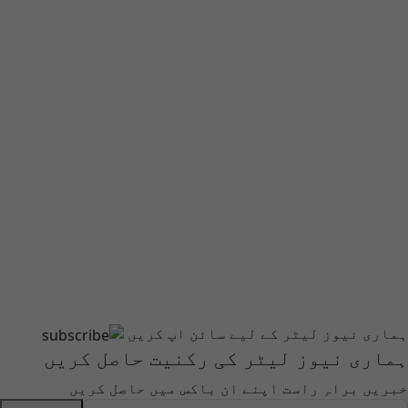
ہماری نیوز لیٹر کے لیے سائن اپ کریں
ہماری نیوز لیٹر کی رکنیت حاصل کریں
خبریں براہِ راست اپنے ان باکس میں حاصل کریں