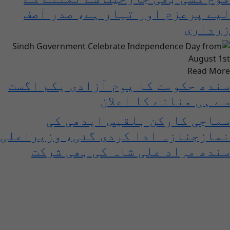
لیے پرعزم اور تیار ہے، صدر آصف
زرداری
Read More
سندھ حکومت کا یوم آزادی یکم اگست
سے ہی منانے کا اعلان
سماجی کارکن بلقیس ایدھی کی
نمازجنازہ ادا کردی گئی، وزیراعلی
سندھ مراد علی شاہ کی بھی شرکت