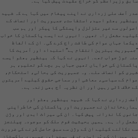
سابق وزیراعظم کو خراج عقیدت پیش کیا ہے۔
صدر آصف علی زرداری نے اپنے پیغام میں کہا ہے کہ شہید
بینظیر بھٹو امید، استقامت، جمہوریت اور انصاف کے
اصولوں سے غیر متزلزل واپستگی کا پیکر اور ہم سب
کیلیے مشعل راہ تھیں۔ انہوں نے ایسے پاکستان کا خواب
دیکھا جہاں عوام کی طاقت راج کرے گی۔ ان کے الفاظ
’’جمہوریت بہترین انتقام ہے‘‘ استبداد اور آمریت کا
منہ توڑ جواب تھے۔ انہوں نے کہا کہ بینظیر بھٹو ایسے
پاکستان کی خواہاں تھیں جہاں ہر بچے کو تعلیم، ہر
شہری کو انصاف ملے۔ وہ جمہوریت کی بحالی، استحکام،
عوام کے سیاسی، معاشی اور سماجی حقوق کیلیے آمریتوں
کے خلاف ڈٹی رہیں اور ان نظریہ آج بھی زندہ ہے۔
آصف زرداری نے کہا کہ شہید بینظیر بھٹو اور
ہمارےخاندان نے جمہوریت اور پاکستان کی خاطراپنی
جانوں کا نذرانہ پیش کیا۔ ان کی میراث ابدی اور وژن
مشعل راہ ہے۔ ہمیں بحیثیت قوم ملک کو موجودہ چیلنجز
سے نکالنے کیلیے ان کے وژن سے سبق حاصل کرنے کی ضرورت
ہے۔ میں ان کے پُر امن، ترقی پسند اور جمہوری پاکستان