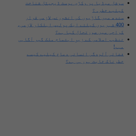
سوشل میڈیا پر وکڑی پوسٹ ڈیجیٹل شناخت
کیلیے خطرہ؟
سندھ میں گاڑیوں کی انشورنس لازمی قرار
400 شہریوں کیلئے ایک پولیس اہلکار لازمی،
کراچی میں صورتحال کیا ہے؟
تنظیم اسلامی کے زیرِ اہتمام ملک گیر آگاہی
مہم!
فضائی آلودگی انسانی دماغ کیلیے کیسے
خطرناک ثابت ہورہی ہے؟