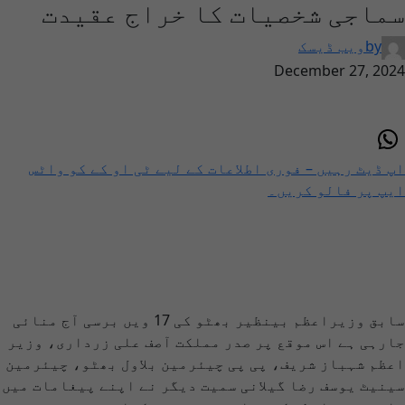
سماجی شخصیات کا خراج عقیدت
by
ویب ڈیسک
December 27, 2024
اپ ڈیٹ رہیں – فوری اطلاعات کے لیے ٹی او کے کو واٹس
ایپ پر فالو کریں۔
سابق وزیراعظم بینظیر بھٹو کی 17 ویں برسی آج منائی
جارہی ہے اس موقع پر صدر مملکت آصف علی زرداری، وزیر
اعظم شہباز شریف، پی پی چیئرمین بلاول بھٹو، چیئرمین
سینیٹ یوسف رضا گیلانی سمیت دیگر نے اپنے پیغامات میں