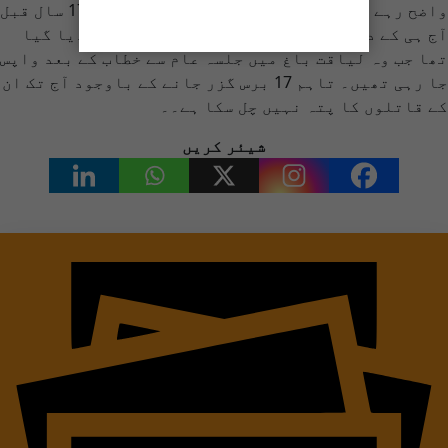
واضح رہے کہ سابق وزیراعظم بینظیر بھٹو کو 17 سال قبل
آج ہی کے دن 27 دسمبر 2007 کو اس وقت شہید کر دیا گیا
تھا جب وہ لیاقت باغ میں جلسہ عام سے خطاب کے بعد واپس
جا رہی تھیں۔ تاہم 17 برس گزر جانے کے باوجود آج تک ان
کے قاتلوں کا پتہ نہیں چل سکا ہے۔۔
شیئر کریں