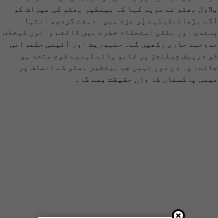
بلاول بھٹو نے مزید کہا کہ بینظیر بھٹو کی میراث کو
آگے بڑھانےکیلیے پُر عزم ہیں۔ دہشت گردی، انتہا
پسندی اور ملکی استحکام خطرے میں ڈالنے والوں کیخلاف
جدوجہد جاری رکھیں گے۔ جمہوریت اور آئینی حکمرانی
کو درپیش چیلنجز پر قابو پانے کیلیے قوم متحد ہو
جائے۔ وہ دن دور نہیں جب بینظیر بھٹو کے انصاف پر
مبنی پاکستان کا وژن حقیقت بنے گا۔