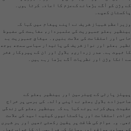
کے وژن کو آگے بڑھانے کےعزم کا اعادہ کرتا ہوں۔
پاکستان کھپے۔
وزیراعظم شہباز شریف نے اپنے پیغام میں کہا کہ
بینظیر بھٹو جمہوریت کی علمبردار، مفاہمت کی مضبوط
حامی اور استقامت کی علامت بنیں،۔ میثاق جمہوریت بے
نظیر بھٹو اور نواز شریف کی پائیدار سیاسی سمجھ بوجھ
کا ثبوت ہے۔ صدر زرداری، بلاول اور ان کے پیروکار فخر
سے انکا وژن اور نظریات آگے بڑھا رہے ہیں۔
پیپلز پارٹی کے چیئرمین اور بینظیر بھٹو کے
صاحبزادے بلاول بھٹو نے اپنی والدہ کی برسی پر خراج
عقیدت پیش کرتے ہوئے کہا ہے کہ بینظیر بھٹو کی زندگی
جرات، استقامت اور پاکستانیوں کیلیے امید کی علامت
تھی۔ وہ عوام کی طاقت پر یقین رکھتی تھیں اور ہر شہری
کو مساوی مواقع اور وسائل کی فراہمی ان کا خواب تھا۔