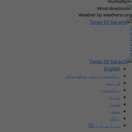
-
-
Weather
by weatherin.org
English
پاکستان بھارت کشیدگی
کراچی
پاکستان
دنیا
کھیل
صحت
بلاگز
پی ایس ایل 10