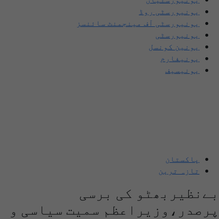
یونیورسٹی روڈ
یونیورسٹی آف مینجمنٹ سائنسز
یونیورسٹی
یونین کونسل
یونیفارم
یونیسیف
پاکستان
تازہ ترین
بےنظیربھٹو کی برسی
پرصدر،وزیراعظم سمیت سیاسی و