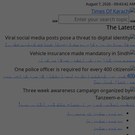
August 7, 2026 - 09:43:43 AM
The Latest
سوشل میڈیا پر وکڑی پوسٹ ڈیجیٹل شناخت کیلیے خطرہ؟
سندھ میں گاڑیوں کی انشورنس لازمی قرار
400 شہریوں کیلئے ایک پولیس اہلکار لازمی، کراچی میں
صورتحال کیا ہے؟
تنظیم اسلامی کے زیرِ اہتمام ملک گیر آگاہی مہم!
یونیورسٹیز ترمیمی بل
یونیورسٹیز بل
یونیورسٹیز
یونیورسٹیاں