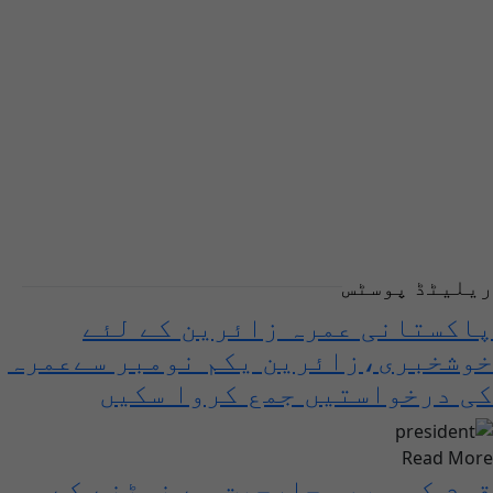
ریلیٹڈ پوسٹس
پاکستانی عمرہ زائرین کے لئے
خوشخبری،زائرین یکم نومبر سےعمرہ
کی درخواستیں جمع کروا سکیں
Read More
قوم کسی بھی جارحیت سے نمٹنے کے