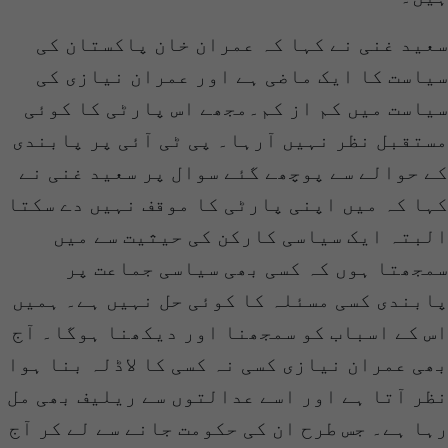
سعید غنی نے کہا کہ عمران خان پاکستان کی
سیاست کا ایک ماضی ہے اور عمران نیازی کی
سیاست میں کم از کم۔مجھے اس پارٹی کا کوئی
مستقبل نظر نہیں آرہا۔ پی ٹی آئی پر پابندی
کے حوالے سے پوچھے گئے سوال پر سعید غنی نے
کہا کہ میں اپنی پارٹی کا موقف نہیں دے سکتا
البتہ ایک سیاسی کارکن کی حیثیت سے میں
سمجھتا ہوں کہ کسی بھی سیاسی جماعت پر
پابندی کسی مسئلہ کا کوئی حل نہیں ہے۔ ہمیں
اس کے اسباب کو سمجھنا اور دیکھنا ہوگا۔ آج
بھی عمران نیازی کسی نہ کسی کا لاڈلہ بنا ہوا
نظر آتا ہے اور اسے عدالتوں سے ریلیف بھی مل
رہا ہے۔ جس طرح ان کی حکومت جانے سے لے کر آج