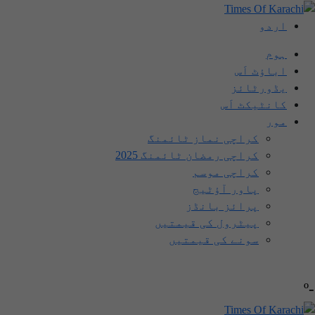
اردو
ہوم
اباؤٹ اَس
یڈورٹائز
کانٹیکٹ اَس
مور
کراچی نماز ٹائمنگ
کراچی رمضان ٹائمنگ 2025
کراچی موسم
پاور آؤٹیج
پرائز بانڈز
پیٹرول کی قیمتیں
سونے کی قیمتیں
-º