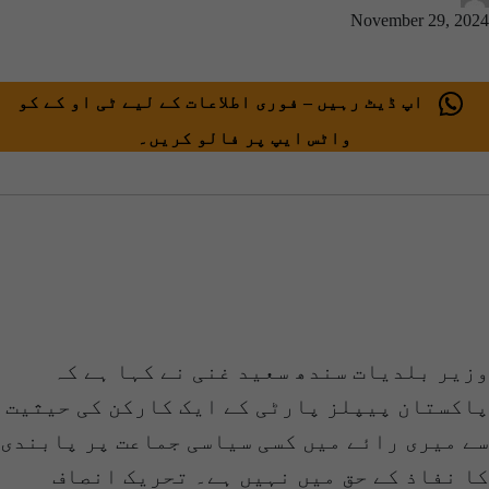
November 29, 2024
اپ ڈیٹ رہیں – فوری اطلاعات کے لیے ٹی او کے کو
واٹس ایپ پر فالو کریں۔
وزیر بلدیات سندھ سعید غنی نے کہا ہے کہ
پاکستان پیپلز پارٹی کے ایک کارکن کی حیثیت
سے میری رائے میں کسی سیاسی جماعت پر پابندی
کا نفاذ کے حق میں نہیں ہے۔ تحریک انصاف