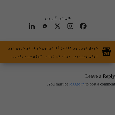
شیئر کریں
گوگل نیوز پر ٹائمز آف کراچی کو فالو کریں اور
اپنی پسندیدہ مواد کو زیادہ تیزی سے دیکھیں۔
Leave a Reply
You must be
logged in
to post a comment.