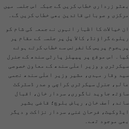
بھٹو زرداری خطاب کریں گے جبکہ اس جلسہ میں
مرکزی و صوبائی قائدین بھی خطاب کریں گے۔
ان خیالات کا اظہار انہوں نے جمعہ کی شام کو
ریلوے گراؤنڈ، کالا پل پر جلسہ کے مقام پر
پرہجوم پریس کانفرنس سے خطاب کرتے ہوئے
کیا۔ اس موقع پر پیپلز پارٹی سندھ کے جنرل
سیکرٹری و وزیر اعلٰی سندھ کے معاون خصوصی
سید وقار مہدی، مشیر وزیر اعلٰی سندھ نجمی
عالم، جنرل سیکرٹری کراچی و صدر ڈسٹرکٹ
ساؤتھ جاوید ناگوری، سردار خان، اقبال
ساند، آصف خان، ریاض بلوچ؛ قاضی بشیر
ایڈوکیٹ، فرحان غنی، سردار نزاکت و دیگر
بھی موجود تھے۔