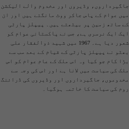
جاگیرداروں، وڈیروں اور مخدوم والے الیکشن
میں عوام کے پاس جاکر ووٹ مانگتے ہیں اور ان
کے ساتھ زمین پر بیٹھتے ہیں۔ پیپلز پارٹی
ایک ایک نرسری ہے، جس نے پاکستانی عوام کو
شعور دیا ہے۔ 1967 میں شہید ذوالفقار علی
بھٹو نے پیپلز پارٹی کے قیام کے بعد سب سے
بڑا کام جو کیا وہ اس ملک کے عام عوام کو اس
ملک کی سیاست میں لانا ہے اور اس کی وجہ سے
مخدوموں، جاگیرداروں اور وڈیروں کی ڈرائنگ
روم کی سیاست کا خاتمہ ہوگیا۔