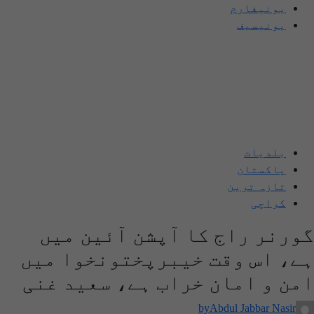
یونیفارم
یونیسیف
بلدیات
پاکستان
تازہ ترین
کراچی
گورنر راج کا آپشن آئین میں
ہے، اس وقت خیبرپختونخوا میں
امن و امان خراب ہے، سعید غنی
by
Abdul Jabbar Nasir