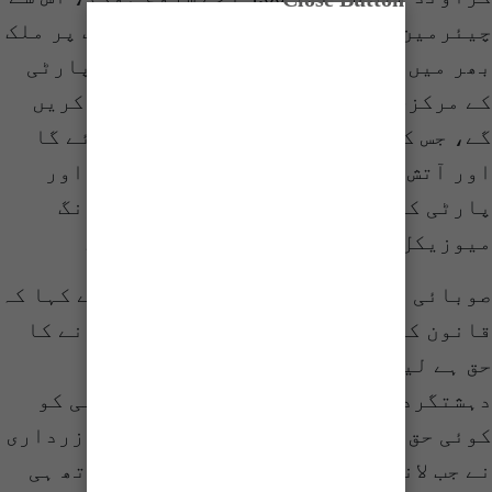
چیئرمین بلاول بھٹو زرداری ویڈیو لنک پر ملک
بھر میں ایک ساتھ خطاب کریں گے جبکہ پارٹی
کے مرکزی و صوبائی قائدین بھی خطاب۔ کریں
گے، جس کے بعد سالگرہ کا کیک کاٹا جائے گا
اور آتش بازی کا شاندار مظاہرہ ہوگا اور
پارٹی کے ترانوں پر مشتمل ایک رنگا رنگ
میوزیکل پروگرام منعقد کیا جائے گا۔
صوبائی وزیر بلدیات سندھ سعید غنی نے کہا کہ
قانون کے مطابق کسی کو بھی احتجاج کرنے کا
حق ہے لیکن احتجاج کی آڑ میں انتشار،
دہشتگردی اور لاقانونیت پھیلانے کا کسی کو
کوئی حق نہیں ہے۔ چیئرمین بلاول بھٹو زرداری
نے جب لانگ مارچ کا اعلان کیا تھا تو ساتھ ہی