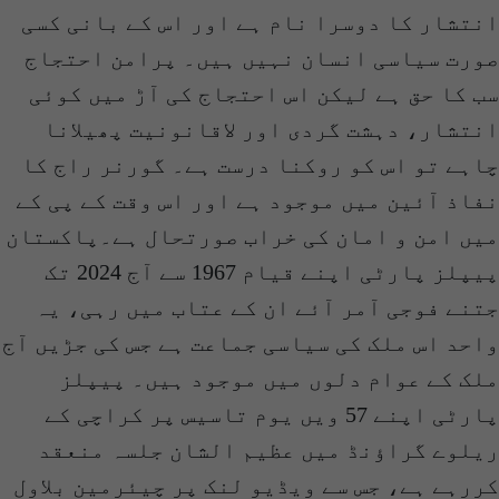
انتشار کا دوسرا نام ہے اور اس کے بانی کسی
صورت سیاسی انسان نہیں ہیں۔ پرامن احتجاج
سب کا حق ہے لیکن اس احتجاج کی آڑ میں کوئی
انتشار، دہشت گردی اور لاقانونیت پھیلانا
چاہے تو اس کو روکنا درست ہے۔ گورنر راج کا
نفاذ آئین میں موجود ہے اور اس وقت کے پی کے
میں امن و امان کی خراب صورتحال ہے۔پاکستان
پیپلز پارٹی اپنے قیام 1967 سے آج 2024 تک
جتنے فوجی آمر آئے ان کے عتاب میں رہی، یہ
واحد اس ملک کی سیاسی جماعت ہے جس کی جڑیں آج
ملک کے عوام دلوں میں موجود ہیں۔ پیپلز
پارٹی اپنے 57 ویں یوم تاسیس پر کراچی کے
ریلوے گراؤنڈ میں عظیم الشان جلسہ منعقد
کررہے ہے، جس سے ویڈیو لنک پر چیئرمین بلاول