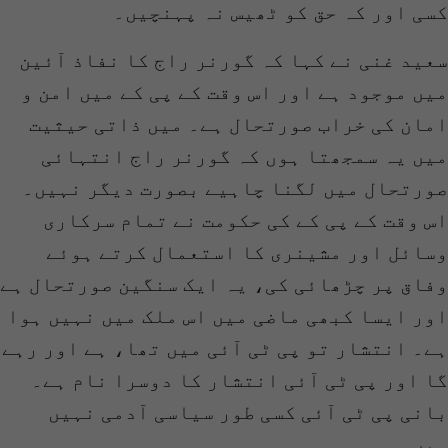
کسی اور کہ حق کو ٹھیس نہ پہنچیں۔
سعید غنی نے کہا کہ گورنر راج کا نفاذ آئین
میں موجود ہے اور اس وقت کے پی کے میں امن و
امان کی خراب صورتحال ہے۔ میں ذاتی حیثیت
میں یہ سمجھتا ہوں کہ گورنر راج انتہائی
صورتحال میں لگنا چاہیے بصورت دیگر نہیں۔
اس وقت کے پی کے کی حکومت نے تمام سرکاری
وسائل اور مشینری کا استعمال کرتے ہوئے
وفاق پر چڑھائی کی، یہ ایک سنگین صورتحال ہے
اور ایسا کبھی ماضی میں اس ملک میں نہیں ہوا
ہے۔ انتشار تو پی ٹی آئی میں تھا، ہے اور رہے
گا اور پی ٹی آئی انتشار کا دوسرا نام ہے۔
بانی پی ٹی آئی کسی طور سیاسی آدمی نہیں
ہیں۔