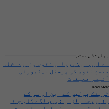
ریلیٹڈ پوسٹس
اے ایس پی شہربانو نقوی وزیرداخلہ
محسن نقوی کی پرسنل سیکیورٹی
آفیسر تعینات
Read More
ٹریفک پولیس کے این او سی کے
بغیربچت بازار نہیں لگے گا، چیف
سیکریٹری سندھ نے کراچی کے بچت