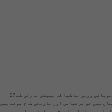
صوبائی وزیر نے کہا کہ پیپلز پارٹی کے 57
سال میں جو ترقیاتی اور تاریخی کام ہوئے ہیں
اس کی اس ملک کی تاریخ میں کوئی مثال نہیں