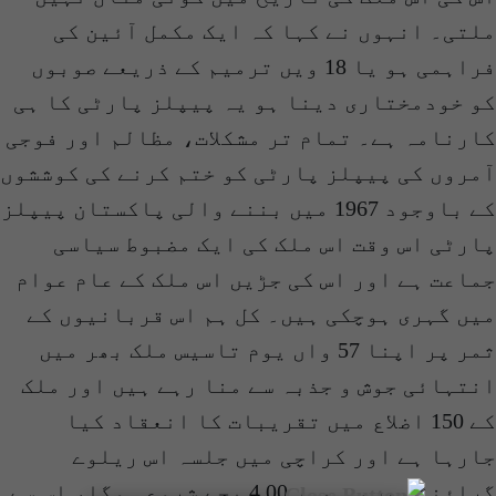
ملتی۔ انہوں نے کہا کہ ایک مکمل آئین کی
فراہمی ہو یا 18 ویں ترمیم کے ذریعے صوبوں
کو خودمختاری دینا ہو یہ پیپلز پارٹی کا ہی
کارنامہ ہے۔ تمام تر مشکلات، مظالم اور فوجی
آمروں کی پیپلز پارٹی کو ختم کرنے کی کوششوں
کے باوجود 1967 میں بننے والی پاکستان پیپلز
پارٹی اس وقت اس ملک کی ایک مضبوط سیاسی
جماعت ہے اور اس کی جڑیں اس ملک کے عام عوام
میں گہری ہوچکی ہیں۔ کل ہم اس قربانیوں کے
ثمر پر اپنا 57 واں یوم تاسیس ملک بھر میں
انتہائی جوش و جذبہ سے منا رہے ہیں اور ملک
کے 150 اضلاع میں تقریبات کا انعقاد کیا
جارہا ہے اور کراچی میں جلسہ اس ریلوے
گراؤنڈ میں سہ پہر 4.00 بجے شروع ہوگا، اس سے