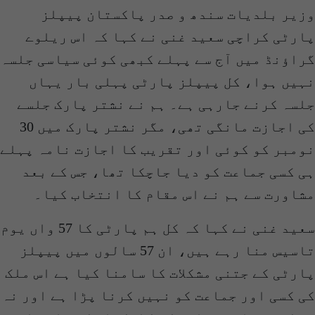
وزیر بلدیات سندھ و صدر پاکستان پیپلز
پارٹی کراچی سعید غنی نے کہا کہ اس ریلوے
گراؤنڈ میں آج سے پہلے کبھی کوئی سیاسی جلسہ
نہیں ہوا، کل پیپلز پارٹی پہلی بار یہاں
جلسہ کرنے جارہی ہے۔ ہم نے نشتر پارک جلسے
کی اجازت مانگی تھی، مگر نشتر پارک میں 30
نومبر کو کوئی اور تقریب کا اجازت نامہ پہلے
ہی کسی جماعت کو دیا جاچکا تھا، جس کے بعد
مشاورت سے ہم نے اس مقام کا انتخاب کیا۔
سعید غنی نے کہا کہ کل ہم پارٹی کا 57 واں یوم
تاسیس منا رہے ہیں، ان 57 سالوں میں پیپلز
پارٹی کے جتنی مشکلات کا سامنا کیا ہے اس ملک
کی کسی اور جماعت کو نہیں کرنا پڑا ہے اور نہ