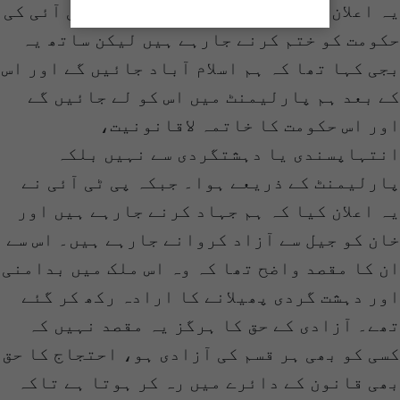
یہ اعلان کیا تھا کہ ہم اس وقت کی پی ٹی آئی کی
حکومت کو ختم کرنے جارہے ہیں لیکن ساتھ یہ
بجی کہا تھا کہ ہم اسلام آباد جائیں گے اور اس
کے بعد ہم پارلیمنٹ میں اس کو لے جائیں گے
اور اس حکومت کا خاتمہ لاقانونیت،
انتہاپسندی یا دہشتگردی سے نہیں بلکہ
پارلیمنٹ کے ذریعے ہوا۔ جبکہ پی ٹی آئی نے
یہ اعلان کیا کہ ہم جہاد کرنے جارہے ہیں اور
خان کو جیل سے آزاد کروانے جارہے ہیں۔ اس سے
ان کا مقصد واضح تھا کہ وہ اس ملک میں بدامنی
اور دہشت گردی پھیلانے کا ارادہ رکھ کر گئے
تھے۔ آزادی کے حق کا ہرگز یہ مقصد نہیں کہ
کسی کو بھی ہر قسم کی آزادی ہو، احتجاج کا حق
بھی قانون کے دائرے میں رہ کر ہوتا ہے تاکہ