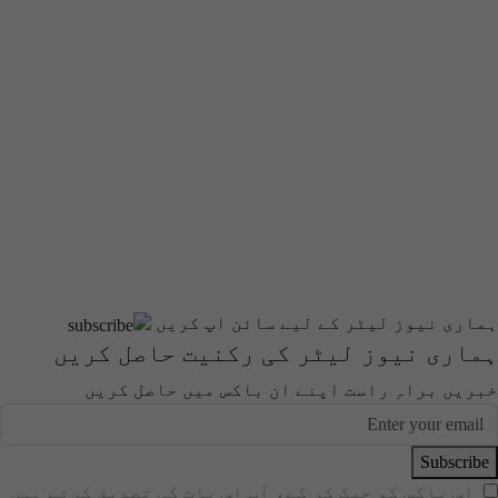
ہماری نیوز لیٹر کے لیے سائن اپ کریں
ہماری نیوز لیٹر کی رکنیت حاصل کریں
خبریں براہِ راست اپنے ان باکس میں حاصل کریں
Subscribe
اس باکس کو چیک کر کے، آپ اس بات کی تصدیق کرتے ہیں