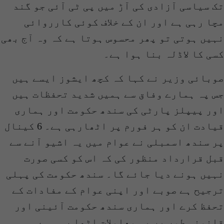
تک سیاسی آزادی کی آڑ میں پی ٹی آئی جو گند
مچا رہی ہے اور ان کے خلاف کوئی کارروائی
نہیں ہوتی تو پھر محسوس ہوتا ہے کہ وہ آج بھی
کسی کا لاڈلہ بنا ہوا ہے۔
صوبائی وزیر نے کہا کہ کچھ ایشوز ایسے ہیں
جس پہ ہمارے وفاق سے ہمیں شدید تحفظات ہیں
اور پیپلز پارٹی کی سندھ حکومت اور ہماری
قیادت ان کو ہر فورم پر اٹھارہی ہے۔ 6 کینال
پر سندھ اسمبلی نے عوام میں یہ اشیو آنے سے
قبل قرارداد منظور کی کہ اس کو کسی صورت
نہیں ہونے دیا جائے گا۔ سندھ حکومت کی پہلی
ترجیح ہے صوبے اور اپنی عوام کے مفادات کے
تحفظ کرے اور ہماری سندھ حکومت آئینی اور
قانونی طور پر یہ معاملات اٹھا رہی ہے۔