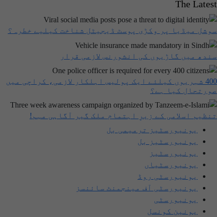
The Latest
سوشل میڈیا پر وکڑی پوسٹ ڈیجیٹل شناخت کیلیے خطرہ؟
سندھ میں گاڑیوں کی انشورنس لازمی قرار
400 شہریوں کیلئے ایک پولیس اہلکار لازمی، کراچی میں
صورتحال کیا ہے؟
تنظیم اسلامی کے زیرِ اہتمام ملک گیر آگاہی مہم!
یونیورسٹیز ترمیمی بل
یونیورسٹیز بل
یونیورسٹیز
یونیورسٹیاں
یونیورسٹی روڈ
یونیورسٹی آف مینجمنٹ سائنسز
یونیورسٹی
یونین کونسل