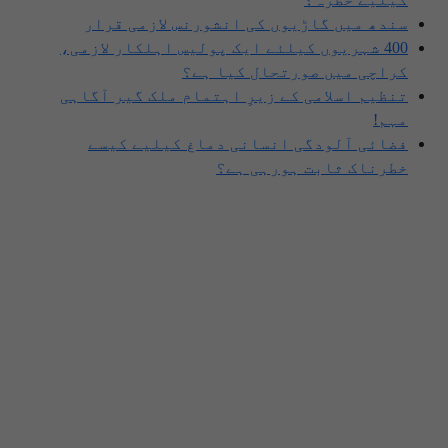
سندھ میں گاڑیوں کی انشورنس لازمی قرار
400 شہریوں کیلئے ایک پولیس اہلکار لازمی،
کراچی میں صورتحال کیا ہے؟
تنظیم اسلامی کے زیرِ اہتمام ملک گیر آگاہی
مہم!
فضائی آلودگی انسانی دماغ کیلیے کیسے
خطرناک ثابت ہورہی ہے؟