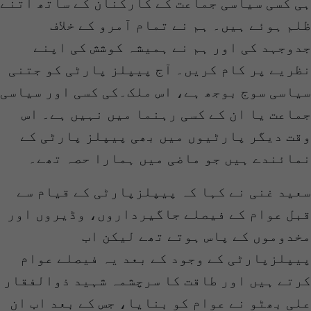
ہی کسی سیاسی جماعت کے کارکنان کے ساتھ اتنے
ظلم ہوئے ہیں۔ ہم نے تمام آمرو کے خلاف
جدوجہد کی اور ہم نے ہمیشہ کوشش کی اپنے
نظریے پر کام کریں۔ آج پیپلز پارٹی کو جتنی
سیاسی سوج بوجھ ہے، اس ملک۔کی کسی اور سیاسی
جماعت یا ان کے کسی رہنما میں نہیں ہے۔ اس
وقت دیگر پارٹیوں میں بھی پیپلز پارٹی کے
نمائندے ہیں جو ماضی میں ہمارا حصہ تھے۔
سعید غنی نے کہا کہ پیپلزپارٹی کے قیام سے
قبل عوام کے فیصلے جاگیرداروں، وڈیروں اور
مخدوموں کے پاس ہوتے تھے لیکن اب
پیپلزپارٹی کے وجود کے بعد یہ فیصلے عوام
کرتے ہیں اور طاقت کا سرچشمہ شہید ذوالفقار
علی بھٹو نے عوام کو بنایا، جس کے بعد اب ان