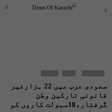
تازہ ترین
دنیا
نمایاں
سعودی عرب میں 22 ہزارغیر
قانونی تارکین وطن
گرفتار،18سہولت کاروں کو