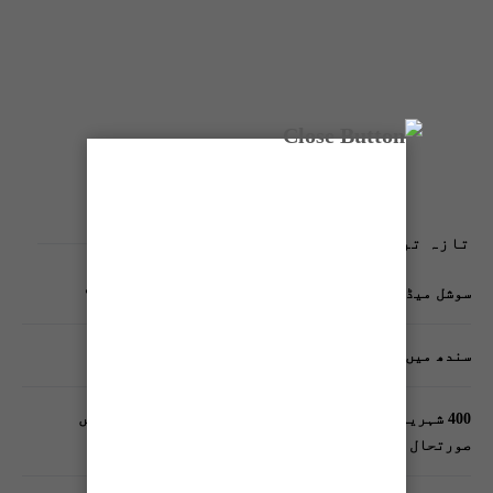
تازہ ترین پوسٹس
سوشل میڈیا پر وکڑی پوسٹ ڈیجیٹل شناخت کیلیے خطرہ؟
سندھ میں گاڑیوں کی انشورنس لازمی قرار
400 شہریوں کیلئے ایک پولیس اہلکار لازمی، کراچی میں
صورتحال کیا ہے؟