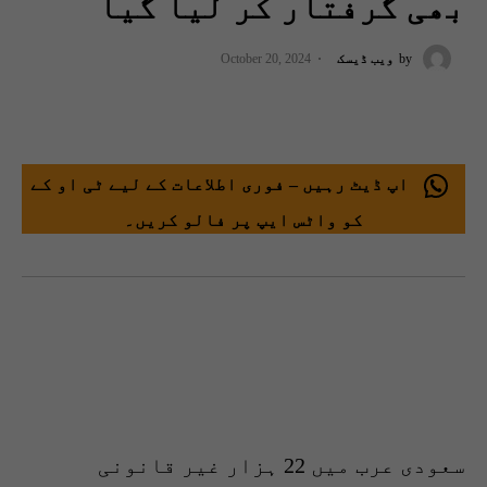
بھی گرفتار کر لیا گیا
by
ویب ڈیسک
October 20, 2024
اپ ڈیٹ رہیں – فوری اطلاعات کے لیے ٹی او کے
کو واٹس ایپ پر فالو کریں۔
سعودی عرب میں 22 ہزار غیر قانونی