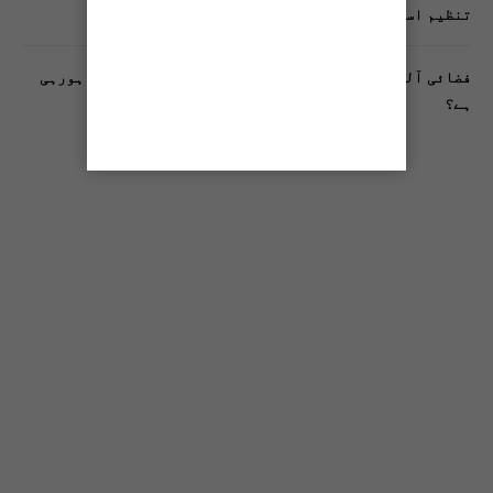
تنظیم اسلامی کے زیرِ اہتمام ملک گیر آگاہی مہم!
فضائی آلودگی انسانی دماغ کیلیے کیسے خطرناک ثابت ہورہی
ہے؟