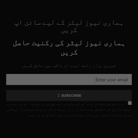
ہماری نیوز لیٹر کے لیے سائن اپ
کریں
ہماری نیوز لیٹر کی رکنیت حاصل
کریں
خبریں براہِ راست اپنے ان باکس میں حاصل کریں
SUBSCRIBE
اس باکس کو چیک کر کے، آپ اس بات کی تصدیق کرتے ہیں کہ آپ نے ہمارے
استعمال کی شرائط کو پڑھ لیا ہے اور اس فارم کے ذریعے جمع کروائی گئی
معلومات کے ذخیرہ کرنے کے حوالے سے ان سے اتفاق کرتے ہیں۔