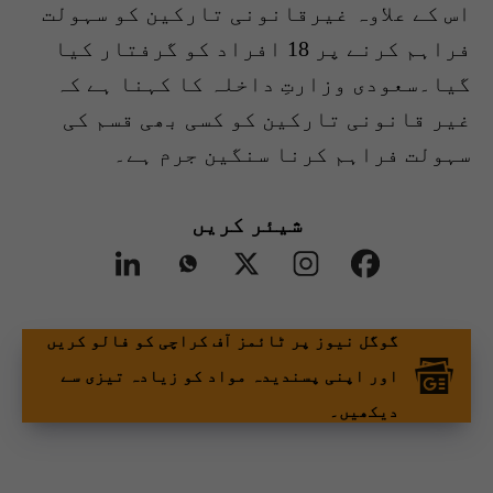
اس کے علاوہ غیرقانونی تارکین کو سہولت
فراہم کرنے پر 18 افراد کو گرفتار کیا
گیا۔سعودی وزارتِ داخلہ کا کہنا ہے کہ
غیر قانونی تارکین کو کسی بھی قسم کی
سہولت فراہم کرنا سنگین جرم ہے۔
شیئر کریں
گوگل نیوز پر ٹائمز آف کراچی کو فالو کریں
اور اپنی پسندیدہ مواد کو زیادہ تیزی سے
دیکھیں۔