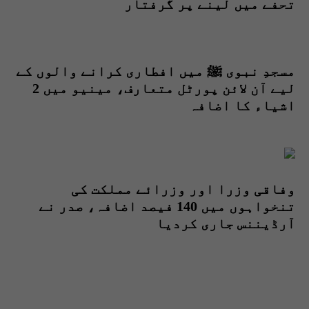
تحفے میں لینے پر گرفتار
مسجدِ نبوی ﷺ میں افطاری کرانے والوں کے
لیے آن لائن پورٹل متعارف، مینیو میں 2
اشیاء کا اضافہ
وفاقی وزرا اور وزرائے مملکت کی
تنخواہوں میں 140 فیصد اضافہ، صدر نے
آرڈیننس جاری کردیا