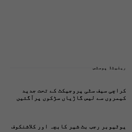
ریلیٹڈ پوسٹس
کراچی سیف سٹی پروجیکٹ کے تحت جدید
کیمروں سے لیس گاڑیاں سڑکوں پرآگئیں
یوٹیوبر رجب بٹ شیر کابچہ اور کلاشنکوف