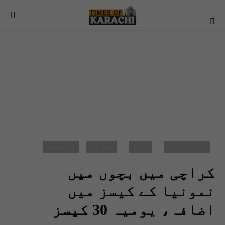
تازہ ترین
صحت
کراچی
نمایاں
کراچی میں بچوں میں
نمونیا کے کیسز میں
اضافہ، یومیہ 30 کیسز