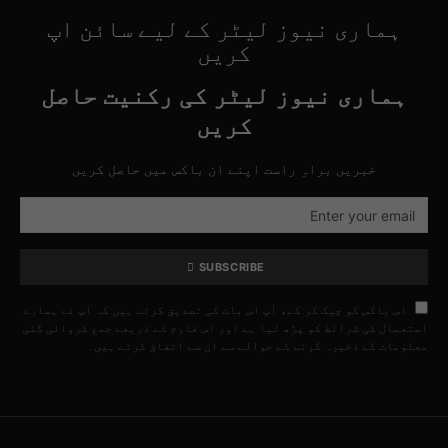
ہماری نیوز لیٹر کے لیے سائن اپ
کریں
ہماری نیوز لیٹر کی رکنیت حاصل
کریں
خبریں براہِ راست اپنے ان باکس میں حاصل کریں
SUBSCRIBE
اس باکس کو چیک کر کے، آپ اس بات کی تصدیق کرتے ہیں کہ آپ نے ہمارے
استعمال کی شرائط کو پڑھ لیا ہے اور اس فارم کے ذریعے جمع کروائی گئی
معلومات کے ذخیرہ کرنے کے حوالے سے ان سے اتفاق کرتے ہیں۔