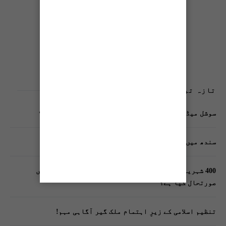
تازہ ترین پوسٹس
سوشل میڈیا پر وکڑی پوسٹ ڈیجیٹل شناخت کیلیے خطرہ؟
سندھ میں گاڑیوں کی انشورنس لازمی قرار
400 شہریوں کیلئے ایک پولیس اہلکار لازمی، کراچی میں
صورتحال کیا ہے؟
تنظیم اسلامی کے زیرِ اہتمام ملک گیر آگاہی مہم!