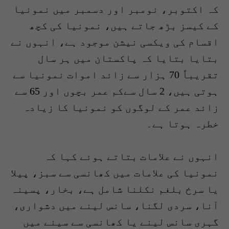
کہ اکتوبر، نومبر اور دسمبر میں نمونیا
کے کیسز بڑھ جاتے ہیں، نمونیا کی کچھ
اقسام کی ویکسی نیشن موجود ہے، انہوں نے
بتایا بتایا کہ پاکستان میں ہر سال
تقریباً 70 ہزار سے زائد اموات نمونیا سے
ہوتی ہیں، 2 سال سےکم عمر بچوں اور 65 سے
زائد عمر کے لوگوں کو نمونیا کا زیادہ
خطرہ ہوتا ہے۔
انہوں نے علامات بتاتے ہوئے کہا کہ
نمونیا کی علامات میں کھانسی سے سبز، پیلا
یا سرخ بلغم نکلنا شامل ہے، بخار، پسینہ
آنا، سردی لگنا، سانس لینے میں دشواری،
گہری سانس لینے یا کھانسی سے سینے میں