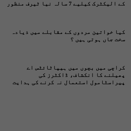
کے الیکٹرک کیلیے 7 سالہ نیا ٹیرف منظور
کیا خواتین مردوں کے مقابلے میں ذیادہ
سخت جاں ہوتی ہیں ؟
کراچی میں بچوں میں ہیپاٹائٹس اے
پھیلنے کا انکشاف، ڈاکٹرز کی
پیراسٹامول استعمال نہ کرنے کی ہدایت