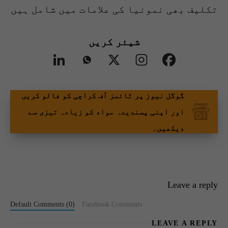
تکلیف بھی نمونیا کی علامات میں شامل ہیں
شیئر کریں
گوگل نیوز پر ٹائمز آف کراچی کو فالو کریں
اور اپنی پسندیدہ مواد کو زیادہ تیزی سے
دیکھیں۔
Leave a reply
Default Comments (0)
Facebook Comments
LEAVE A REPLY