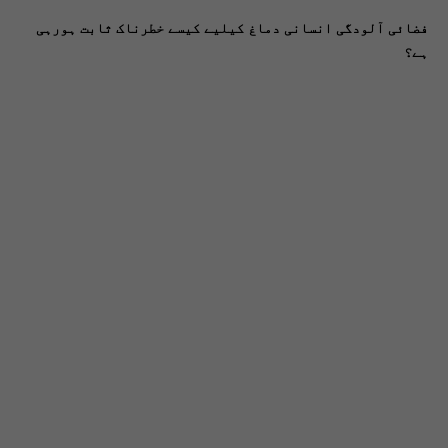
فضائی آلودگی انسانی دماغ کیلیے کیسے خطرناک ثابت ہورہی
ہے؟