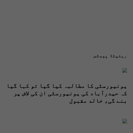
ریلیٹڈ پوسٹس
یونیورسٹی کا مطالبہ کیا گیا تو کہا گیا
کہ حیدرآباد کی یونیورسٹی ان کی لاش پر
بنے گی، خالد مقبول