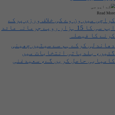
Read More
کراچی میں ون وے کی خلاف ورزی پرکے
ایم سی کا 15 ہزار روپے جرمانہ عائد
کرنے کا فیصلہ
دھاندلی کرکے ہم سے سیٹیں چھینی
گئیں، بلدیاتی انتخابات میں
کامیابی حاصل کریں گے، سعیدغنی