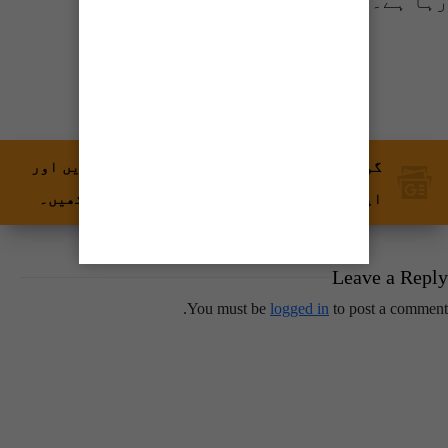
رہا ہے۔
شیئر کریں
گوگل نیوز پر ٹائمز آف کراچی کو فالو کریں اور
اپنی پسندیدہ مواد کو زیادہ تیزی سے دیکھیں۔
Leave a Reply
You must be
logged in
to post a comment.