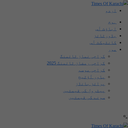
اردو
ہوم
اباؤٹ اَس
یڈورٹائز
کانٹیکٹ اَس
مور
کراچی نماز ٹائمنگ
کراچی رمضان ٹائمنگ 2025
کراچی موسم
پاور آؤٹیج
پرائز بانڈز
پیٹرول کی قیمتیں
سونے کی قیمتیں
-º