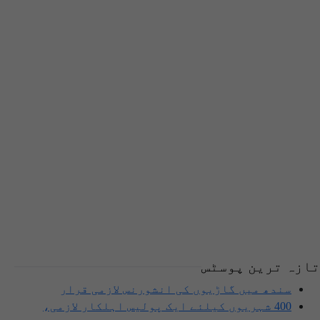
تازہ ترین پوسٹس
سندھ میں گاڑیوں کی انشورنس لازمی قرار
400 شہریوں کیلئے ایک پولیس اہلکار لازمی،