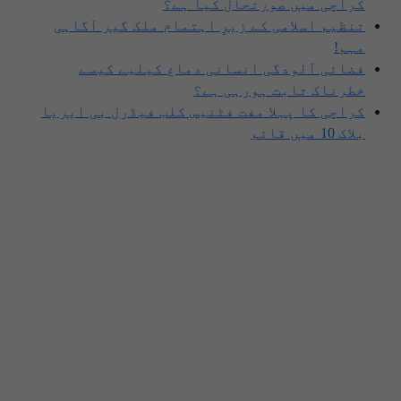
کراچی میں صورتحال کیا ہے؟
تنظیم اسلامی کے زیرِ اہتمام ملک گیر آگاہی
مہم!
فضائی آلودگی انسانی دماغ کیلیے کیسے
خطرناک ثابت ہورہی ہے؟
کراچی کا پہلا مفت فٹنیس کلب فیڈرل بی ایریا
بلاک 10 میں قائم