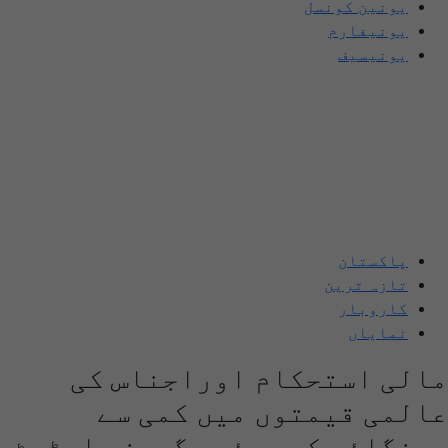
یونین کونسل
یونیفارم
یونیسیف
پاکستان
تازہ ترین
کاروبار
نمایاں
مالی استحکام اوراجناس کی
عالمی قیمتوں میں کمی سے
مہنگائی کم ہوئی، گورنر اسٹیٹ