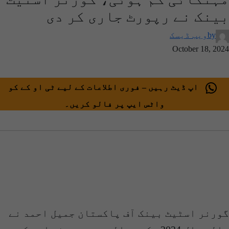
بینک نے رپورٹ جاری کر دی
by
ویب ڈیسک
October 18, 2024
اپ ڈیٹ رہیں – فوری اطلاعات کے لیے ٹی او کے کو
واٹس ایپ پر فالو کریں۔
گورنر اسٹیٹ بینک آف پاکستان جمیل احمد نے