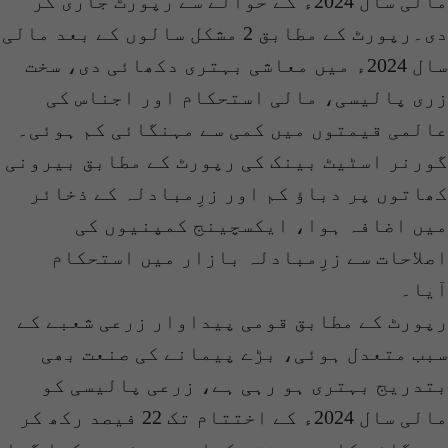
مالی سال 2024ء کے حوالے سے رپورٹ جاری کر
دی۔رپورٹ کے مطابق 2 مشکل سالوں کے بعد مالی
سال 2024ء میں معاشی بہتری دکھائی دی، سخت
زری پالیسی، مالی استحکام اور اجناس کی
عالمی قیمتوں میں کمی سے مہنگائی کم ہوئی۔
گورنر اسٹیٹ بینک کی رپورٹ کے مطابق بیرونی
کھاتوں پر دباؤ کم اور زرِمبادلہ کے ذخائر
میں اضافہ ہوا، ایکسچینج کمپنیوں کی
اصلاحات سے زرِمبادلہ بازار میں استحکام
آیا۔
رپورٹ کے مطابق قومی پیداوار زرعی شعبے کے
سبب متعدل ہوئی، بڑے پیمانے کی صنعت بھی
بتدریج بہتری ہو رہی ہے، زرعی پالیسی کو
مالی سال 2024ء کے اختتام تک 22 فیصد رکھ کر