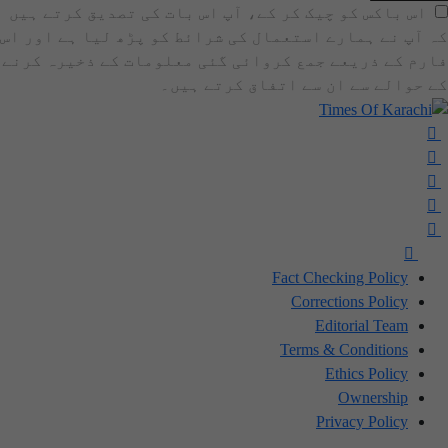
اس باکس کو چیک کر کے، آپ اس بات کی تصدیق کرتے ہیں
کہ آپ نے ہمارے استعمال کی شرائط کو پڑھ لیا ہے اور اس
فارم کے ذریعے جمع کروائی گئی معلومات کے ذخیرہ کرنے
کے حوالے سے ان سے اتفاق کرتے ہیں۔
Fact Checking Policy
Corrections Policy
Editorial Team
Terms & Conditions
Ethics Policy
Ownership
Privacy Policy