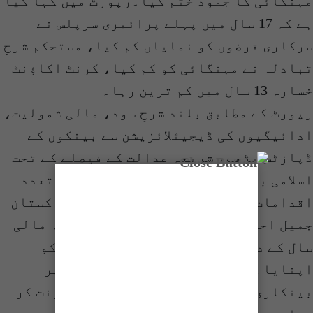
مہنگائی کا جمود ختم کیا۔رپورٹ میں کہا گیا
ہے کہ 17 سال میں پہلے پرائمری سرپلس نے
سرکاری قرضوں کو نمایاں کم کیا، مستحکم شرحِ
تبادلہ نے مہنگائی کو کم کیا، کرنٹ اکاؤنٹ
خسارہ 13 سال میں کم ترین رہا۔
رپورٹ کے مطابق بلند شرحِ سود، مالی شمولیت،
ادائیگیوں کی ڈیجیٹلائزیشن سے بینکوں کے
ڈپازٹس بڑھے، شریعہ عدالت کے فیصلے کے تحت
اسلامی بینکاری کے مزید فروغ کے لیے متعدد
اقدامات کیے۔گورنر اسٹیٹ بینک آف پاکستان
جمیل احمد کی رپورٹ میں کہا گیا ہے کہ مالی
سال کے دوران مزید 12 شریعہ معیارات کو
اپنایا گیا ہے، اسٹیٹ بینک ’برابری پر
بینکاری‘ سے صنفی شمولیت کے لیے معاونت کر