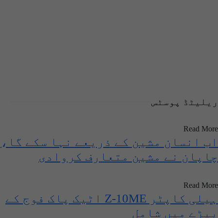
ریلیٹڈ پوسٹس
Read More
اب انسان مشین کے ذریعے نہا سکے گا،
چاپان نے مشین متعارف کروادی
Read More
ہیلی کاپٹر Z-10ME اٹیک پاک فوج کے
بیڑے میں شامل