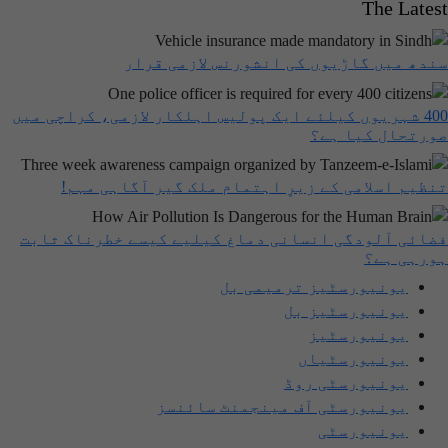
The Latest
سندھ میں گاڑیوں کی انشورنس لازمی قرار
400 شہریوں کیلئے ایک پولیس اہلکار لازمی، کراچی میں
صورتحال کیا ہے؟
تنظیم اسلامی کے زیرِ اہتمام ملک گیر آگاہی مہم!
فضائی آلودگی انسانی دماغ کیلیے کیسے خطرناک ثابت
ہورہی ہے؟
یونیورسٹیز ترمیمی بل
یونیورسٹیز بل
یونیورسٹیز
یونیورسٹیاں
یونیورسٹی روڈ
یونیورسٹی آف مینجمنٹ سائنسز
یونیورسٹی