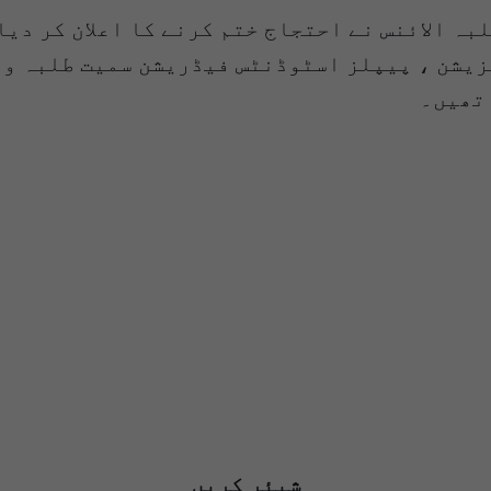
ہ الائنس نے احتجاج ختم کرنے کا اعلان کر دیا
یشن ، پیپلز اسٹوڈنٹس فیڈریشن سمیت طلبہ و ط
 تھیں۔
شیئر کریں