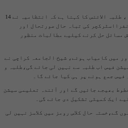
جامعہ کراچی کے طلبہ کا احتجاج شیخ الجامعہ کراچی کی یقین دہانیوں کے بعد ختم کر دیا گیا، طلبہ الائنس کا کہنا ہے کہ انتظامیہ نے 14
 گزشتہ 8 روز سے طلبہ زائد فیسوں ، انفرااسٹرکچر کی تباہ حال صورتحال اور
ش مسائل حل کرنے کیلیے مطالبات منظور
ور میں کامیاب ہوئے، شیخ الجامعہ کراچی نے
کم کرکے 10 فیصد کردیا گیا ہے، ری ایڈمیشن فیس اب طلبہ سے نہیں لی جائے گی،طلبہ و
فیس جمع ہونے پر ہی کیا جائے گا۔
طوط بھیجے جائیں گے اور آئندہ تعلیمی سیشن
 گے،خستہ حال کلاس رومز میں کلاسز نہیں لی