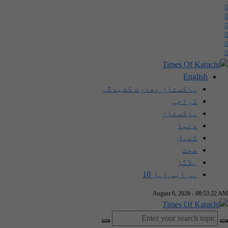
English
پاکستان بھارت کشیدگی
کراچی
پاکستان
دنیا
کھیل
صحت
بلاگز
پی ایس ایل 10
August 6, 2026 - 08:53:22 AM