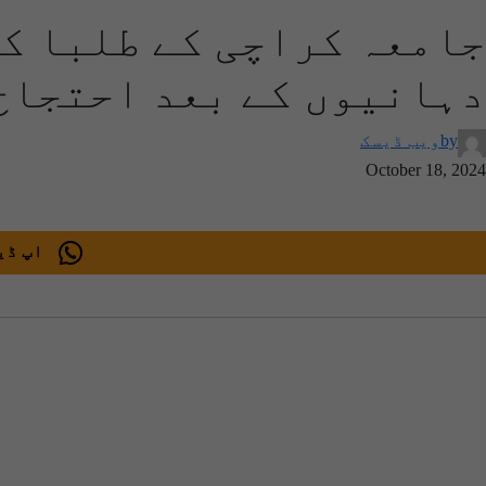
جامعہ کراچی کے طلبا ک
دہانیوں کے بعد احتجاج 
by
ویب ڈیسک
October 18, 2024
اپ ڈیٹ