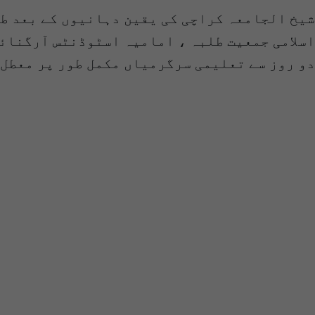
شیخ الجامعہ کراچی کی یقین دہانیوں کے بعد طلب
اسلامی جمعیت طلبہ ، امامیہ اسٹوڈنٹس آرگنائز
دو روز سے تعلیمی سرگرمیاں مکمل طور پر معطل