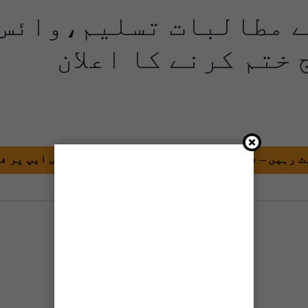
ے مطالبات تسلیم،وائس
ختم کرنے کا اعلان
 رہیں – فوری اطلاعات کے لیے ٹی او کے کو واٹس ایپ پر ف