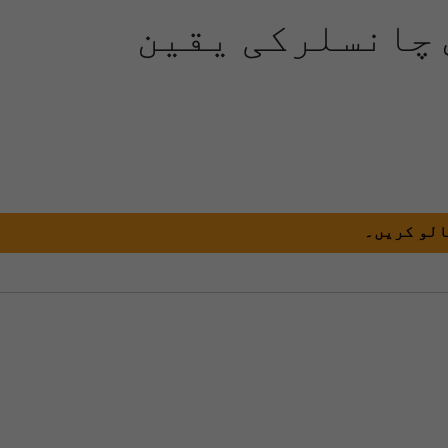
 چانسلرکی یقین
الو کریں۔