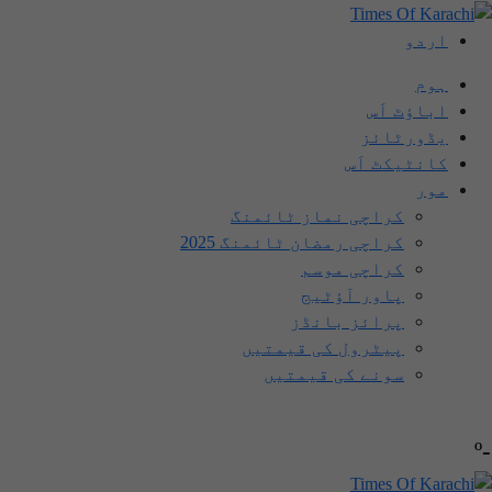
اردو
ہوم
اباؤٹ اَس
یڈورٹائز
کانٹیکٹ اَس
مور
کراچی نماز ٹائمنگ
کراچی رمضان ٹائمنگ 2025
کراچی موسم
پاور آؤٹیج
پرائز بانڈز
پیٹرول کی قیمتیں
سونے کی قیمتیں
-º