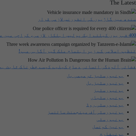
The Latest
سندھ میں گاڑیوں کی انشورنس لازمی قرار
400 شہریوں کیلئے ایک پولیس اہلکار لازمی، کراچی میں صورتحال کیا ہے؟
تنظیم اسلامی کے زیرِ اہتمام ملک گیر آگاہی مہم!
فضائی آلودگی انسانی دماغ کیلیے کیسے خطرناک ثابت ہو
یونیورسٹیز ترمیمی بل
یونیورسٹیز بل
یونیورسٹیز
یونیورسٹیاں
یونیورسٹی روڈ
یونیورسٹی آف مینجمنٹ سائنسز
یونیورسٹی
یونین کونسل
یونیفارم