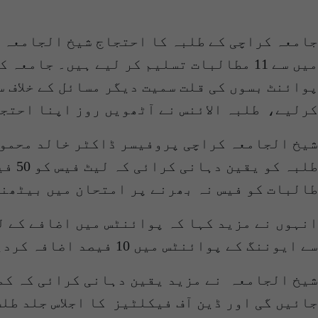
پوائنٹ بسوں کی قلت سمیت دیگر مسائل کے خلاف 
کرلیے، طلبہ الائنس نے آٹھویں روز اپنا احتجا
شیخ الجامعہ کراچی پروفیسر ڈاکٹر خالد محمود
طالبات کو فیس نہ بھرنے پر امتحان میں بیٹھنے
انہوں نے مزید کہا کہ پوائنٹس میں اضافے کے ل
سے ایوننگ کے پوائنٹس میں 10 فیصد اضافہ کردیا جائے گا جبکہ سیکیورٹی کے مسائل کے حل کے لیے ایک کمیٹی تشکیل دی جائے گی۔
شیخ الجامعہ نے مزید یقین دہانی کرائی کہ کمی
جائیں گی اور ڈین آف فیکلٹیز کا اجلاس جلد طلب