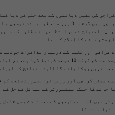
میں سے 11 مطالبات تسلیم کر لیے ہیں۔ جامعہ کراچی میں
سراپا احتجاج تھے، انتظامیہ نے طلبہ کے درپی
ج ختم کرنے کا اعلان کردیا۔
 عراقی اور طلبہ کے درمیان مذاکرات چوتھے د
طلبہ کو یقین دہانی کرائی کہ لیٹ فیس کو 50 فیصد سے 
 سے نہیں روکا جائے گا البتہ نتائج کا اجراء 
یے میئر کراچی اور وزیر ٹرانسپورٹ سندھ کو خ
ٹی میں طلبہ تنظیموں کے نمائندے بھی شامل ہوں
 کیا جائے گا۔