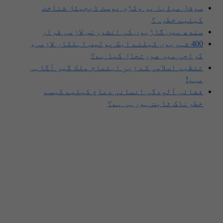
سوشل میڈیا پر وکڑی پوسٹ ڈیجیٹل شناخت
کیلیے خطرہ؟
سندھ میں گاڑیوں کی انشورنس لازمی قرار
400 شہریوں کیلئے ایک پولیس اہلکار لازمی،
کراچی میں صورتحال کیا ہے؟
تنظیم اسلامی کے زیرِ اہتمام ملک گیر آگاہی
مہم!
فضائی آلودگی انسانی دماغ کیلیے کیسے
خطرناک ثابت ہورہی ہے؟