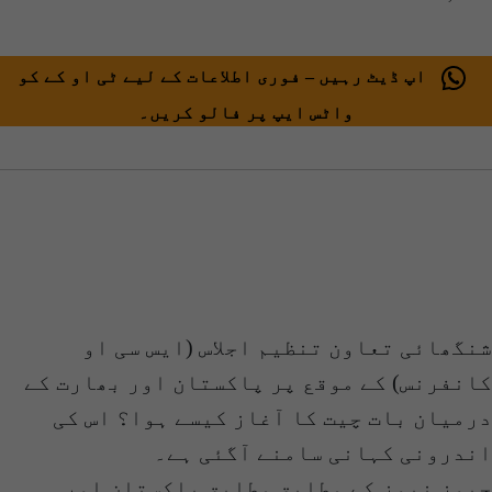
اپ ڈیٹ رہیں – فوری اطلاعات کے لیے ٹی او کے کو
واٹس ایپ پر فالو کریں۔
شنگھائی تعاون تنظیم اجلاس (ایس سی او
کانفرنس) کے موقع پر پاکستان اور بھارت کے
درمیان بات چیت کا آغاز کیسے ہوا؟ اس کی
اندرونی کہانی سامنے آگئی ہے۔
جیوز نیوز کے مطابق مطابق پاکستان اور