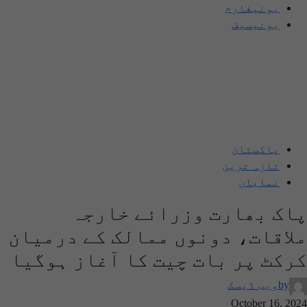
یونیفارم
یونیسیف
پاکستان
تازہ ترین
نمایاں
پاک بھارت وزرائے خارجہ
ملاقات، دونوں ممالک کے درمیان
کرکٹ پر بات چیت کا آغاز ہوگیا
by
ویب ڈیسک
October 16, 2024