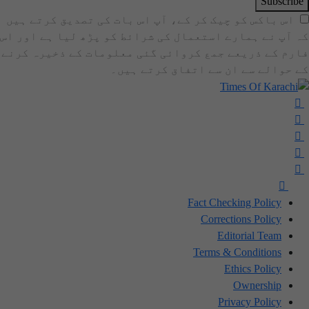
Subscribe
اس باکس کو چیک کر کے، آپ اس بات کی تصدیق کرتے ہیں
کہ آپ نے ہمارے استعمال کی شرائط کو پڑھ لیا ہے اور اس
فارم کے ذریعے جمع کروائی گئی معلومات کے ذخیرہ کرنے
کے حوالے سے ان سے اتفاق کرتے ہیں۔
Fact Checking Policy
Corrections Policy
Editorial Team
Terms & Conditions
Ethics Policy
Ownership
Privacy Policy