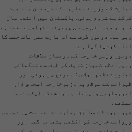
بھارت کے وزرائے خارجہ کے درمیان بات چیت
کرکٹ سے شروع ہوئی۔پاکستان میں آئندہ سال
فروری میں آئی سی سی چیمپئنز ٹرافی منعقد ہو
رہی ہے۔ دونوں طرف سے اس بارے میں بات چیت کا
آغاز کردیا گیا ہے۔
دونوں وزیر خارجہ کے درمیان ملاقات
وزیراعظم شہباز شریف کی طرف سے شنگھائی
تعاون تنظیم اجلاس کے موقع پر ہوئی اور
ظہرانے کے موقع پر وزیرخارجہ اسحاق ڈار
اوربھارتی وزیرخارجہ جے شنکر ایک ساتھ
بیٹھے۔
جیو نیوز کے مطابق بھارتی درخواست پر دونوں
وزرائے خارجہ کو اکٹھے بٹھایا گیا اور
وزارت خارجہ نے دونوں وزرائے خارجہ کو