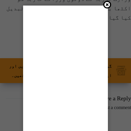
اکٹھا بٹھانے کے لیے سِٹنگ ارینجمنٹ تبدیل
کیا گیا۔
شیئر کریں
گوگل نیوز پر ٹائمز آف کراچی کو فالو کریں اور
اپنی پسندیدہ مواد کو زیادہ تیزی سے دیکھیں۔
Leave a Reply
You must be
logged in
to post a comment.