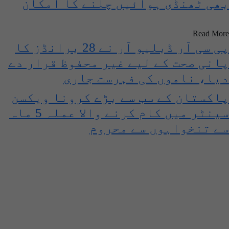
بھی ٹھنڈی ہوائیں چلنے کا امکان
Read More
پی سی آر ڈبلیو آر نے 28 برانڈز کا
پانی صحت کے لیے غیر محفوظ قرار دے
دیا، ناموں کی فہرست جاری
پاکستان کے سب سے بڑے کرونا ویکسن
سینٹر میں کام کرنے والا عملہ 5 ماہ
سے تنخواہوں سے محروم