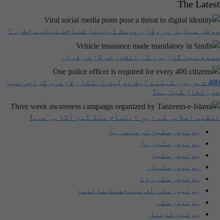
The Latest
سوشل میڈیا پر وکڑی پوسٹ ڈیجیٹل شناخت کیلیے خطرہ؟
سندھ میں گاڑیوں کی انشورنس لازمی قرار
400 شہریوں کیلئے ایک پولیس اہلکار لازمی، کراچی میں
صورتحال کیا ہے؟
تنظیم اسلامی کے زیرِ اہتمام ملک گیر آگاہی مہم!
یونیورسٹیز ترمیمی بل
یونیورسٹیز بل
یونیورسٹیز
یونیورسٹیاں
یونیورسٹی روڈ
یونیورسٹی آف مینجمنٹ سائنسز
یونیورسٹی
یونین کونسل