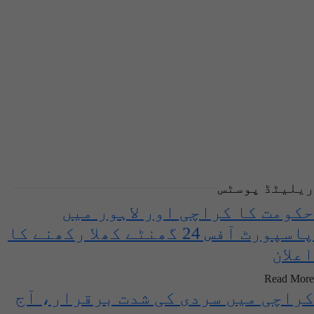
ریلیٹڈ پوسٹس
حکومت کا کراچی اور لاہور میں
پاسپورٹ آفس 24 گھنٹے کھلا رکھنے کا
اعلان
Read More
کراچی میں سردی کی شدت برقرار، آج