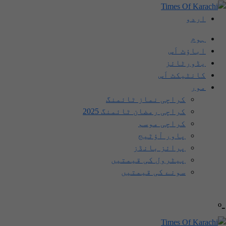
اردو
ہوم
اباؤٹ اَس
یڈورٹائز
کانٹیکٹ اَس
مور
کراچی نماز ٹائمنگ
کراچی رمضان ٹائمنگ 2025
کراچی موسم
پاور آؤٹیج
پرائز بانڈز
پیٹرول کی قیمتیں
سونے کی قیمتیں
-º