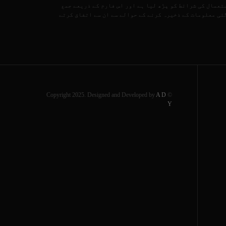
تعمال کی شرائط کو پڑھ لیا ہے اور اس فارم کے ذریعے جمع
ئی معلومات کے ذخیرہ کرنے کے حوالے سے ان سے اتفاق کرتے
A D
© Copyright 2025. Designed and Developed by
Y