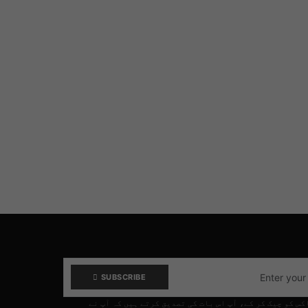
SUBSCRIBE
کس کو چیک کر کے، آپ اس بات کی تصدیق کرتے ہیں کہ آپ نے