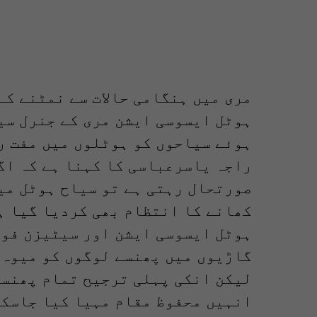
مری میں ہنگامی حالات سے نمٹنے ک
ہوٹل ایسوسی ایشن مری کے جنرل سی
ہوئے سیاحوں کو ہوٹلوں میں مفت رہ
راجہ یاسرعباسی کا کہنا ہے کہ اگ
صورتحال رہتی ہے تو سیاح ہوٹل می
کھانے کا انتظام بھی کردیا گیا ہ
ہوٹل ایسوسی ایشن اور سیٹیزن فور
گاڑیوں میں پھنسے لوگوں کو میوہ 
لیکن انکی پہلی ترجیح تمام پھنسے
انہیں محفوظ مقام مہیا کیا جاسک