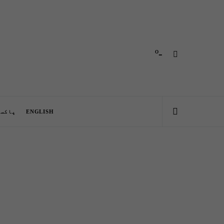
-º
ENGLISH
پاکست