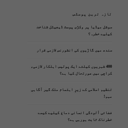
تازہ ترین پوسٹس
سوشل میڈیا پر وکڑی پوسٹ ڈیجیٹل شناخت
کیلیے خطرہ؟
سندھ میں گاڑیوں کی انشورنس لازمی قرار
400 شہریوں کیلئے ایک پولیس اہلکار لازمی،
کراچی میں صورتحال کیا ہے؟
تنظیم اسلامی کے زیرِ اہتمام ملک گیر آگاہی
مہم!
فضائی آلودگی انسانی دماغ کیلیے کیسے
خطرناک ثابت ہورہی ہے؟