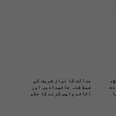
چ،
عدالت کا نواز شریف کی
دت
ضبط شدہ جائیدادیں اور
ا
اثاثے واپس کرنے کا حکم