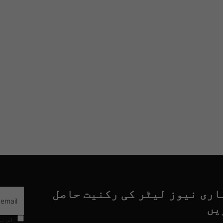
اری نیوز لیٹر کی رکنیت حاصل
یں
اس با