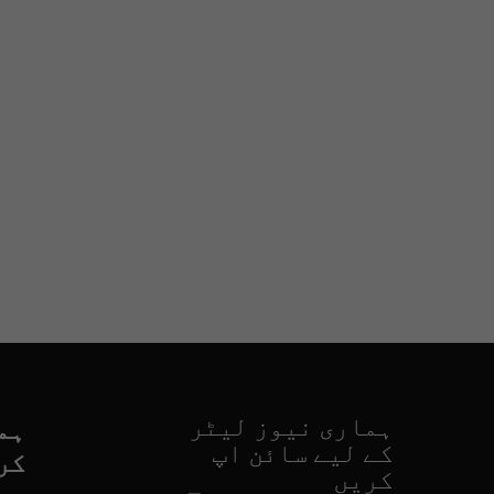
ہماری نیوز لیٹر
ہم
کے لیے سائن اپ
کر
کریں