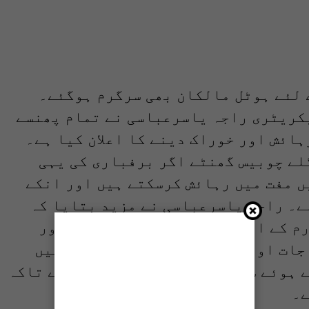
ے لئے ہوٹل مالکان بھی سرگرم ہوگئے۔
کریٹری راجہ یاسرعباسی نے تمام پھنسے
ائش اور خوراک دینے کا اعلان کیا ہے۔
لے چوبیس گھنٹے اگر برفباری کی یہی
ں مفت میں رہائش کرسکتے ہیں اور انکے
ے۔ راجہ یاسرعباسی نے مزید بتایا کہ
م کے افراد سڑکوں پر موجود ہیں اور
جات اور کمبل بھی تقسیم کئے گئے ہیں
 ہوئے سیاحوں کو ہوٹلوں تک لانا ہے تاکہ
ے۔