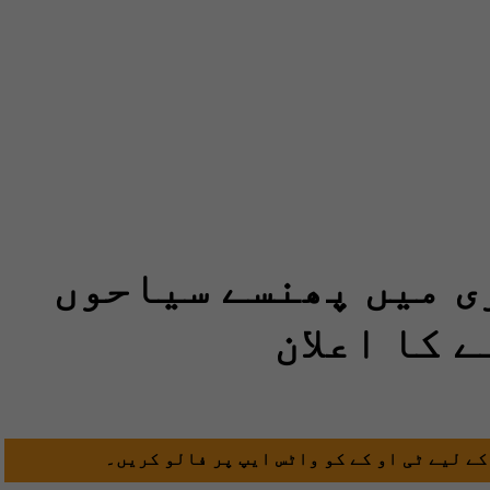
ی میں پھنسے سیاحوں
 کا اعلان
کے لیے ٹی او کے کو واٹس ایپ پر فالو کریں۔