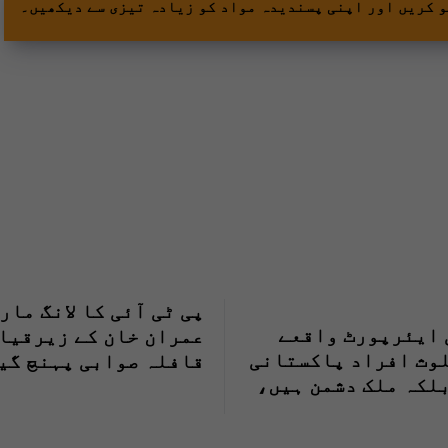
و کریں اور اپنی پسندیدہ مواد کو زیادہ تیزی سے دیکھیں۔
پی ٹی آئی کا لانگ مار
 ایئرپورٹ واقعے
عمران خان کے زیرقیا
وث افراد پاکستانی
قافلہ صوابی پہنچ گی
لکہ ملک دشمن ہیں،
عظم شہباز شریف