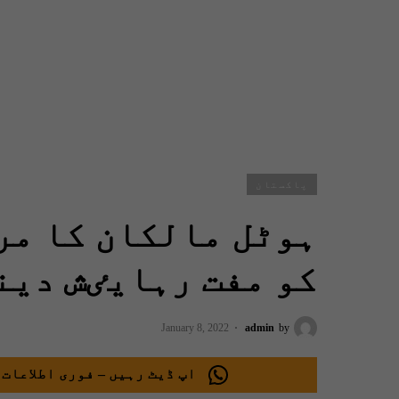
پاکستان
ہوٹل مالکان کا مر
کو مفت رہایٸش دینے
January 8, 2022
admin
by
اپ ڈیٹ رہیں – فوری اطلاعات 