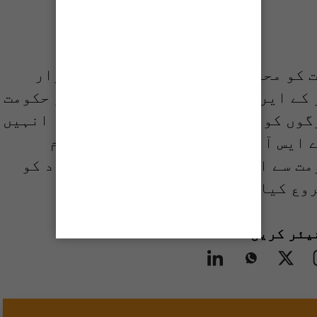
 کو محکمانہ اور انتظامی غفلت قرار
 کے ایریا میں اموات ہوئی ہیں اگر حکومت
گوں کو باحفاظت نکالا جاسکتا تھا۔ انہیں
 ایس آئی اسلام پولیس اور دیگر عام
مت سے اپیل کرتے ہیں کہ تمام افراد کو
روع کیا جائے۔
یئر کریں