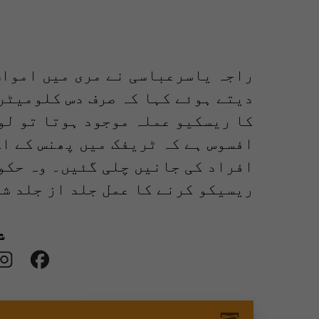
راجہ یاسرعباسی نے مری میں اموات
دیتے ہوئے کہا کہ صرف دس کلومیٹر
کا ریسکیو عملہ موجود ہوتا تو لو
افسوس ہے کہ ٹریفک میں پھنس کے اے
افراد کی جانیں چلی گئیں۔ وہ حکو
ریسیکو کرنے کا عمل جلد از جلد ش
ش