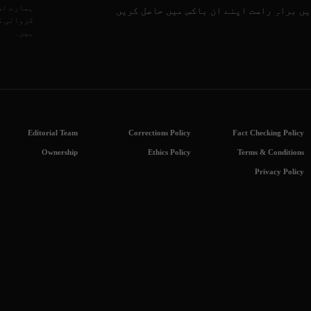
ہمارے اس
ں براہِ راست اپنے ان باکس میں حاصل کریں
کروائی گ
ہیں۔
Editorial Team
Corrections Policy
Fact Checking Policy
Ownership
Ethics Policy
Terms & Conditions
Privacy Policy