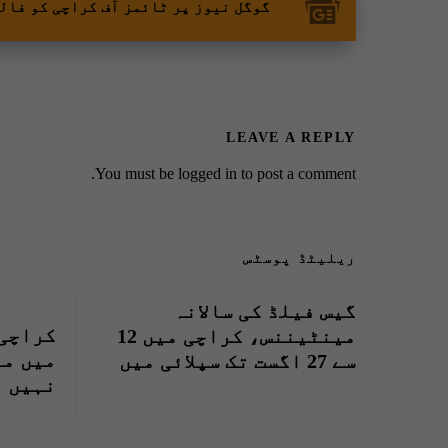
گوگل نیوز پر ٹائمز آف کراچی کو فال
LEAVE A REPLY
You must be
logged in
to post a comment.
ریلیٹڈ پوسٹس
گیس فیلڈ کی سالانہ
کراچی
مینٹیننس، کراچی میں 12
میں مل
سے 27 اگست تک سپلائی میں
نہیں ب
کمی ہوگی، ایس ایس جی سی
وزیرا