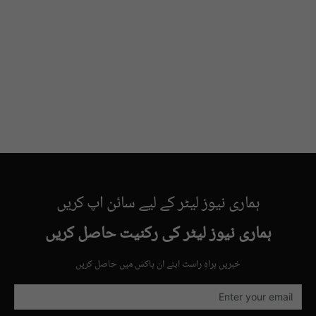
ہماری نیوز لیٹر کے لیے سائن اپ کریں
ہماری نیوز لیٹر کی رکنیت حاصل کریں
خبریں براہِ راست اپنے ان باکس میں حاصل کریں