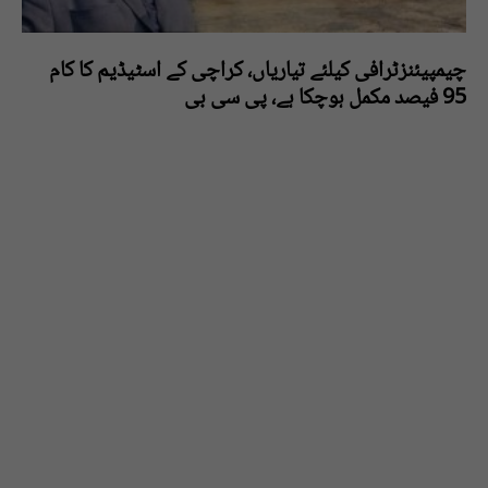
چیمپیئنزٹرافی کیلئے تیاریاں، کراچی کے اسٹیڈیم کا کام
95 فیصد مکمل ہوچکا ہے، پی سی بی