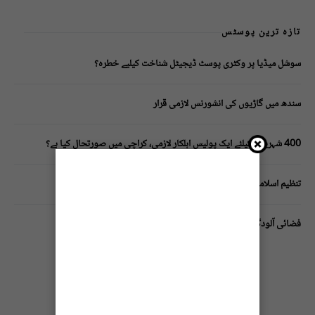
تازہ ترین پوسٹس
سوشل میڈیا پر وکٹری پوسٹ ڈیجیٹل شناخت کیلیے خطرہ؟
سندھ میں گاڑیوں کی انشورنس لازمی قرار
400 شہریوں کیلئے ایک پولیس اہلکار لازمی، کراچی میں صورتحال کیا ہے؟
تنظیم اسلامی کے زیرِ اہتمام ملک گیر آگاہی مہم!
فضائی آلودگی انسانی دماغ کیلیے کیسے خطرناک ثابت ہورہی ہے؟