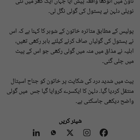
ٹاؤن میں انوکھا واقعہ پیش آیا جہاں ایک گھر میں نئی
نویلی دلہن نے پستول کی گولی نگل لی۔
پولیس کے مطابق متاثرہ خاتون کے شوہر کا کہنا ہے کہ اس
نے پستول کی گولیاں صاف کرنے کیلئے باہر رکھی تھیں،
اہلیہ نے مذاق میں منہ میں گولی رکھی جو اس کے پیٹ
میں چلی گئی۔
پیٹ میں شدید درد کی شکایت پر خاتون کو جناح اسپتال
منتقل کردیا گیا۔ دلہن کا ایکسرے کروایا گیا جس میں گولی
واضح دیکھی جاسکتی ہے۔
شیئر کریں