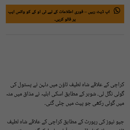
اپ ڈیٹ رہیں – فوری اطلاعات کے لیے ٹی او کے کو واٹس ایپ
پر فالو کریں۔
کراچی کے علاقے شاہ لطیف ٹاؤن میں دلہن نے پستول کی
گولی نگل لی۔ شوہر کے مطابق اسکی اہلیہ نے مذاق میں منہ
میں گولی رکھی جو پیٹ میں چلی گئی۔
جیو نیوز کی رپورٹ کے مطابق کراچی کے علاقے شاہ لطیف