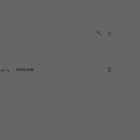
-º
ENGLISH
پاکست