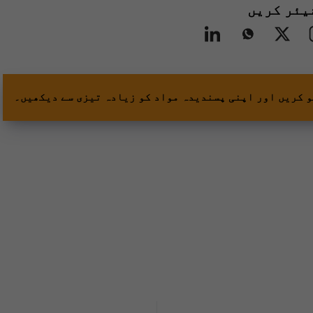
یئر کریں
و کریں اور اپنی پسندیدہ مواد کو زیادہ تیزی سے دیکھیں۔