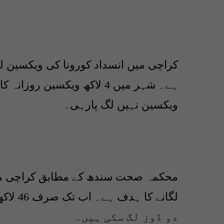
کراچی میں انسداد کورونا کی ویکسین ل
ویکسین نہیں لگ پارہی۔
دو ڈوز لگ سکی ہیں۔