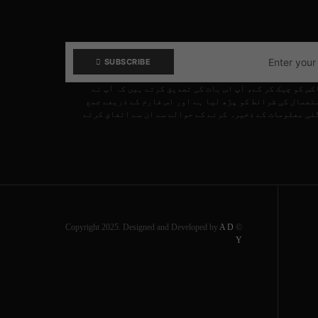
SUBSCRIBE
کس کو چیک کر کے، آپ اس بات کی تصدیق کرتے ہیں کہ آپ نے
تعمال کی شرائط کو پڑھ لیا ہے اور اس فارم کے ذریعے جمع
ئی معلومات کے ذخیرہ کرنے کے حوالے سے ان سے اتفاق کرتے
A D
© Copyright 2025. Designed and Developed by
Y