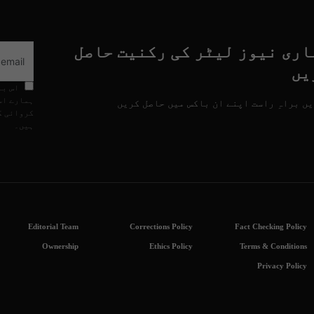
اری نیوز لیٹر کی رکنیت حاصل
یں
اس با
ہمارے اس
ں براہِ راست اپنے ان باکس میں حاصل کریں
کروائی گ
ہیں۔
Editorial Team
Corrections Policy
Fact Checking Policy
Ownership
Ethics Policy
Terms & Conditions
Privacy Policy