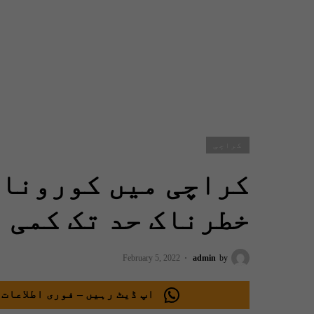
کراچی
کراچی میں کورونا 
خطرناک حد تک کمی
February 5, 2022
admin
by
اپ ڈیٹ رہیں – فوری اطلاعات 