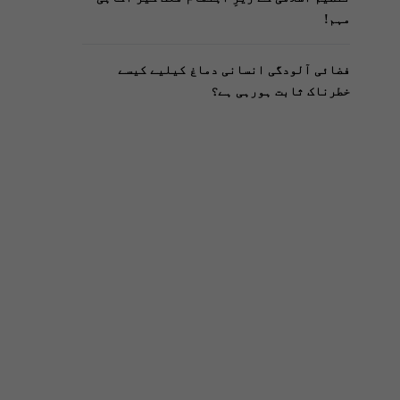
مہم!
فضائی آلودگی انسانی دماغ کیلیے کیسے
خطرناک ثابت ہورہی ہے؟