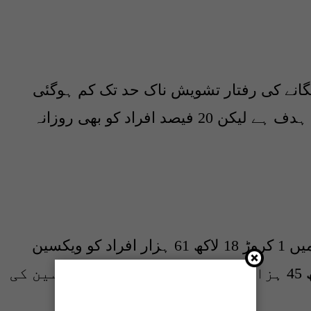
گانے کی رفتار تشویش ناک حد تک کم ہوگئی
ہے۔ شہر میں 4 لاکھ ویکسین روزانہ کا ہدف ہے لیکن 20 فیصد افراد کو بھی روزانہ
محکمہ صحت سندھ کے مطابق کراچی میں 1 کروڑ 18 لاکھ 61 ہزار افراد کو ویکسین
لگانے کا ہدف ہے۔ اب تک صرف 46 لاکھ 45 ہزار سے زائد افراد کو ہی ویکسین کی