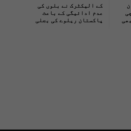
ن
کے الیکٹرک نے بلوں کی
ی
عدم ادائیگی کے باعث
ھی
پاکستان ریلوے کی بجلی
منقطع کرنے کا عمل شروع
کردیا