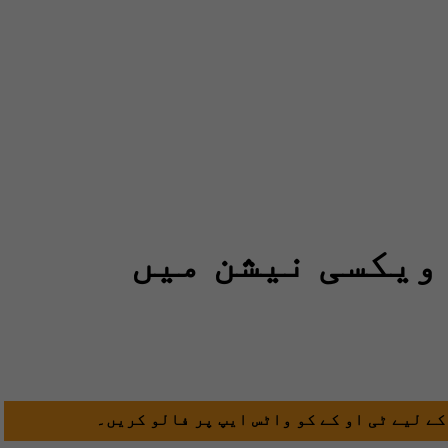
ویکسی نیشن میں
کے لیے ٹی او کے کو واٹس ایپ پر فالو کریں۔