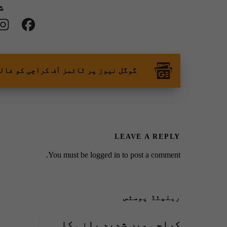
ش
گوگل نیوز پر ٹائمز آف کراچی کو فال
LEAVE A REPLY
You must be
logged in
to post a comment.
ریلیٹڈ پوسٹس
کراچی میں شدید پانی کا