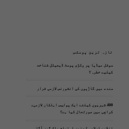
تازہ ترین پوسٹس
سوشل میڈیا پر وکڑی پوسٹ ڈیجیٹل شناخت
کیلیے خطرہ؟
سندھ میں گاڑیوں کی انشورنس لازمی قرار
400 شہریوں کیلئے ایک پولیس اہلکار لازمی،
کراچی میں صورتحال کیا ہے؟
تنظیم اسلامی کے زیرِ اہتمام ملک گیر آگاہی