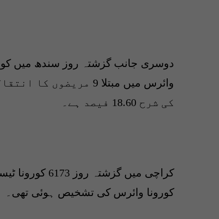
وائرس میں مبتلا 9 مریضوں کا انتقال ہوا۔
کی شرح 18.60 فیصد ہے۔
کورونا وائرس کی تشخیص ہوئی تھی۔