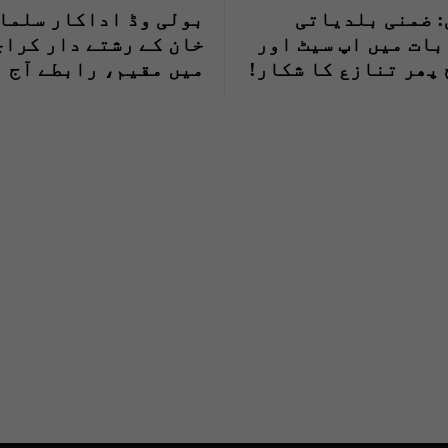
 ضمنی بلدیاتی
بولی وڈ اداکار سلما
ات میں اپ سیٹ اور
خان کے رشتے دار کراچ
پھر تنازع کا شکار!
میں مقیم، رابطے آج ب
برقرار ہیں