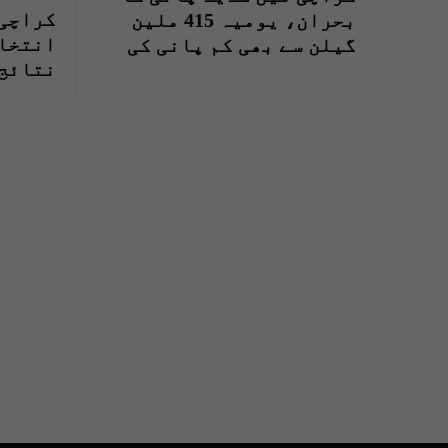
کراچی:
بحران، یومیہ 415 ملین
انتخاب
گیلن سے بھی کم پانی کی
نتائج 
فراہمی