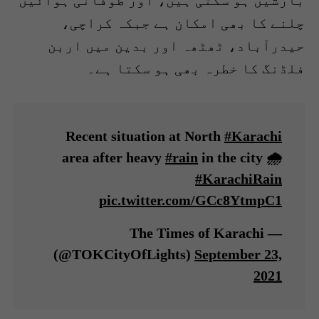
بارشیں ہو سکتی ہیں، اور طوفانی ہوائیں
چلنے کا بھی امکان ہے جبکہ کراچی،
حیدرآباد، ٹھٹھہ اور بدین میں اربن
فلڈنگ کا خطرہ بھی ہو سکتا ہے۔
Recent situation at North
#Karachi
area after heavy
#rain
in the city 🌧
#KarachiRain
pic.twitter.com/GCc8YtmpC1
— The Times of Karachi
(@TOKCityOfLights)
September 23,
2021