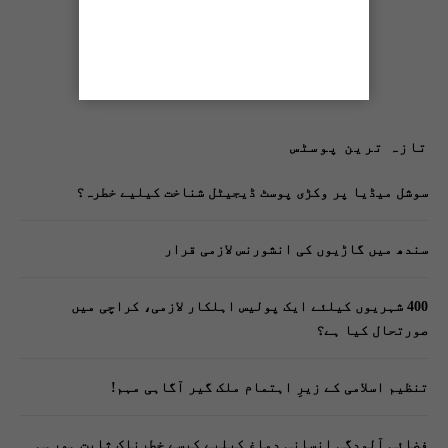
تازہ ترین پوسٹس
سوشل میڈیا پر وکڑی پوسٹ ڈیجیٹل شناخت کیلیے خطرہ؟
سندھ میں گاڑیوں کی انشورنس لازمی قرار
400 شہریوں کیلئے ایک پولیس اہلکار لازمی، کراچی میں
صورتحال کیا ہے؟
تنظیم اسلامی کے زیرِ اہتمام ملک گیر آگاہی مہم!
فضائی آلودگی انسانی دماغ کیلیے کیسے خطرناک ثابت ہورہی