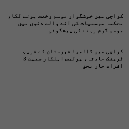
کراچی میں خوشگوار موسم رخصت ہونے لگا،
محکمہ موسمیات کی آنے والے دنوں میں
موسم گرم رہنے کی پیشگوئی
کراچی میں ڈالمیا قبرستان کے قریب
ٹریفک حادثہ، پولیس اہلکار سمیت 3
افراد جاں بحق