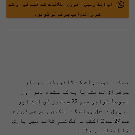
اپ ڈیٹ رہیں – فوری اطلاعات کے لیے ٹی او کے
کو واٹس ایپ پر فالو کریں۔
محکمہ موسمیات کے ڈائریکٹر سردار
سرفراز نے بتایا ہے کہ سندھ بھر اور
خصوصاً کراچی میں 27 ستمبر کو ایک اور
اسپیل داخل ہونے کا امکان ہے، جس کی وجہ
سے 27 سے 2 اکتوبر تک شہرِ قائد میں بارش
کا امکان رہے گا۔