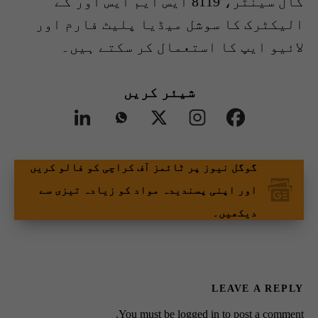
کال سینٹر، 8119 ایس ایم ایس اور کے
الیکٹرک کا سوشل میڈیا پلیٹ فارم اور
لائیو ایپ کا استعمال کر سکتے ہیں۔
شیئر کریں
گوگل نیوز پر ٹائمز آف کراچی کو فالو کریں
اور اپنی پسندیدہ مواد کو زیادہ تیزی سے
دیکھیں۔
LEAVE A REPLY
You must be
logged in
to post a comment.