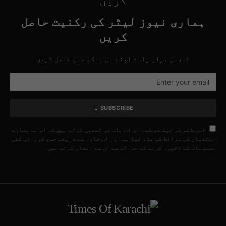
کریں
ہماری نیوز لیٹر کی رکنیت حاصل
کریں
خبریں براہِ راست اپنے ان باکس میں حاصل کریں
SUBSCRIBE
اس باکس کو چیک کر کے، آپ اس بات کی تصدیق کرتے ہیں کہ آپ نے ہمارے
استعمال کی شرائط کو پڑھ لیا ہے اور اس فارم کے ذریعے جمع کروائی گئی
معلومات کے ذخیرہ کرنے کے حوالے سے ان سے اتفاق کرتے ہیں۔