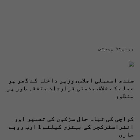
ریلیٹڈ پوسٹس
سندھ اسمبلی اجلاس،وزیر داخلہ کے گھر پر
حملے کے خلاف مذمتی قرارداد متفقہ طور پر
منظور
کراچی کی تباہ حال سڑکوں کی تعمیر اور
انفراسٹرکچر کی بہتری کیلئے 1 ارب روپے
جاری