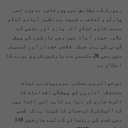
رپورٹ کے مطابق میرپورخاص، بدین، تھر
پارکر، ٹھٹھہ، شہید بے نظیر آباد، ٹنڈو
محمد خان، ٹنڈو الہ یار، اور مٹھی کے
علاوہ حیدر آباد میں بھی بارشوں کی پیش
گوئی کی ہے، جبکہ قلات، خضدار اور لسبیلہ
میں بھی 28 ستمبر سے بارشیں شروع ہونے کا
امکان ہے۔
اس حوالے سے محکمہ موسمیات نے تمام
متعلقہ اداروں کو پیشگی اقدامات کا
الرٹ جاری کر دیا ہے تاہم اسی اثنا میں
کے الیکٹرک ترجمان کا کہنا ہے کہ کسی
بھی قسم کی رہنمائی کے لیے صارفین 118