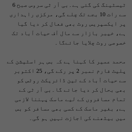
ٹیسٹینگ کی گئی ہے۔بی آر ٹی سروس صبح 6
سے رات 10 بجے تک چلے گی، مرکزی راہداری
پر ایکسپریس روٹ بھی فعال کر دیا گیا
ہے، خیبر بازار سے مال آف حیات آباد تک
خصوصی روٹ چلایا جائےگا۔
محمد عمیر کا کہنا ہے کہ بس ہر اسٹیشن کے
پلیٹ فارم نمبر 2 پر رکے گی، 25 اکتوبر
سے حیات آباد کے تین ڈائریکٹ روٹس کو
بھی بحال کر دیا جائے گا۔بی آر ٹی کے
تمام مسافروں کے لیے ماسک پہننا لازمی
ہے، بغیر ماسک کے کسی بھی مسافر کو بس
میں بیٹھنے کی اجازت نہیں ہو گی۔