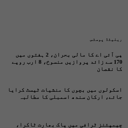
ریلیٹڈ پوسٹس
پی آئی اے کا مالی بحران، 2 ہفتوں میں
170 سے زائد پروازیں منسوخ، 8 ارب روپے
کا نقصان
اسکولوں میں بچوں کا منشیات ٹیسٹ کرایا
جائے، ارکان سندھ اسمبلی کا مطالبہ
چیمپئنز ٹرافی میں پاک بھارت ٹاکرا،