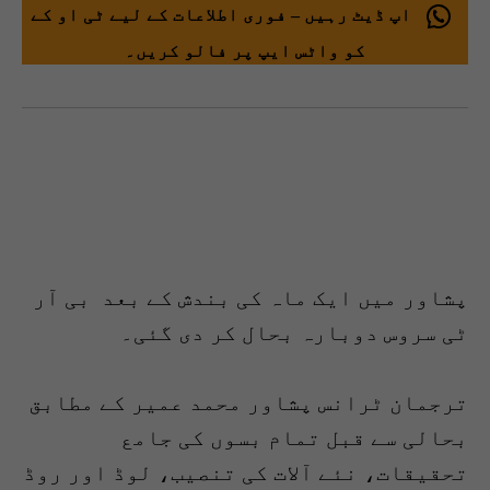
اپ ڈیٹ رہیں – فوری اطلاعات کے لیے ٹی او کے
کو واٹس ایپ پر فالو کریں۔
پشاور میں ایک ماہ کی بندش کے بعد بی آر
ٹی سروس دوبارہ بحال کر دی گئی۔
ترجمان ٹرانس پشاور محمد عمیر کے مطابق
بحالی سے قبل تمام بسوں کی جامع
تحقیقات، نئے آلات کی تنصیب، لوڈ اور روڈ