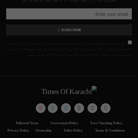
SUBSCRIBE
اس باکس کو چیک کر کے، آپ اس بات کی تصدیق کرتے ہیں کہ آپ نے ہمارے
استعمال کی شرائط کو پڑھ لیا ہے اور اس فارم کے ذریعے جمع کروائی گئی
معلومات کے ذخیرہ کرنے کے حوالے سے ان سے اتفاق کرتے ہیں۔
Editorial Team
Corrections Policy
Fact Checking Policy
Privacy Policy
Ownership
Ethics Policy
Terms & Conditions