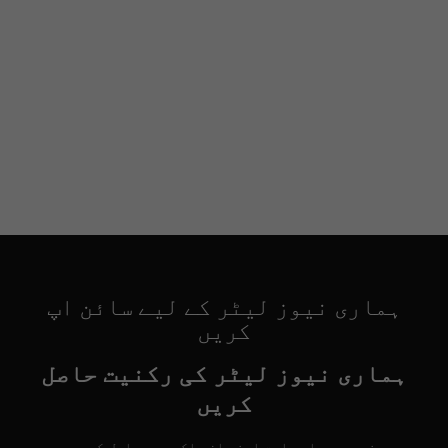
ہماری نیوز لیٹر کے لیے سائن اپ
کریں
ہماری نیوز لیٹر کی رکنیت حاصل
کریں
خبریں براہِ راست اپنے ان باکس میں حاصل کریں