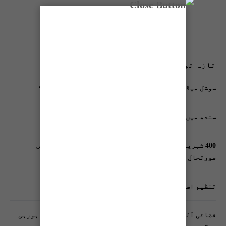
تازہ ترین پوسٹس
سوشل میڈیا پر وکڑی پوسٹ ڈیجیٹل شناخت کیلیے خطرہ؟
سندھ میں گاڑیوں کی انشورنس لازمی قرار
400 شہریوں کیلئے ایک پولیس اہلکار لازمی، کراچی میں
صورتحال کیا ہے؟
تنظیم اسلامی کے زیرِ اہتمام ملک گیر آگاہی مہم!
فضائی آلودگی انسانی دماغ کیلیے کیسے خطرناک ثابت ہورہی