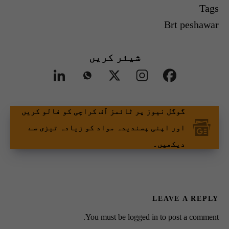
Tags
Brt peshawar
شیئر کریں
گوگل نیوز پر ٹائمز آف کراچی کو فالو کریں
اور اپنی پسندیدہ مواد کو زیادہ تیزی سے
دیکھیں۔
LEAVE A REPLY
You must be
logged in
to post a comment.