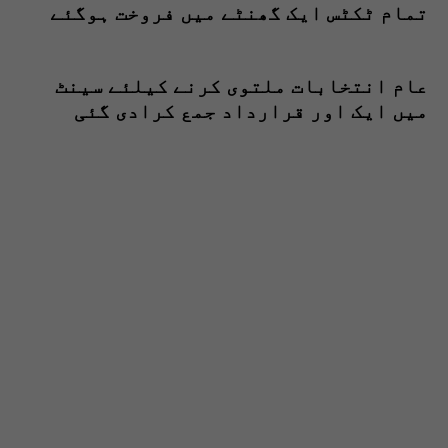
تمام ٹکٹس ایک گھنٹے میں فروخت ہوگئے
عام انتخابات ملتوی کرنے کیلئے سینٹ
میں ایک اور قرارداد جمع کرادی گئی