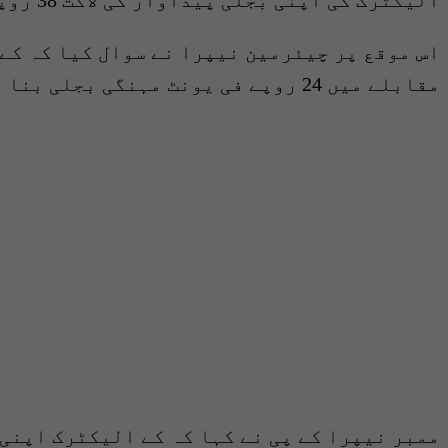
اس موقع پر چیئرمین نیپرا نے سوال کیا کہ کے 
مقابلے میں 24 روپے فی یونٹ مہنگی بجلی بنا رہا ہے۔