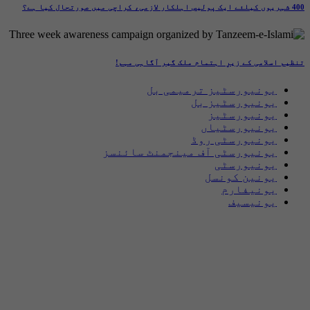
400 شہریوں کیلئے ایک پولیس اہلکار لازمی، کراچی میں صورتحال کیا ہے؟
تنظیم اسلامی کے زیرِ اہتمام ملک گیر آگاہی مہم!
یونیورسٹیز ترمیمی بل
یونیورسٹیز بل
یونیورسٹیز
یونیورسٹیاں
یونیورسٹی روڈ
یونیورسٹی آف مینجمنٹ سائنسز
یونیورسٹی
یونین کونسل
یونیفارم
یونیسیف