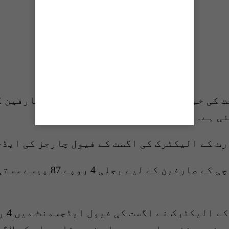
 کی خبر آگئی۔ نیپرا نے کے الیکٹرک صارفین ک
رت کے الیکٹرک کی اگست کے فیول چارجز کی ایڈ