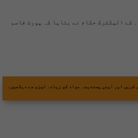
۔ کے الیکٹرک حکام نے بتایا کہ پورٹ قاسم
 کریں اور اپنی پسندیدہ مواد کو زیادہ تیزی سے دیکھیں۔