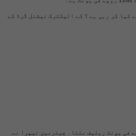
 کیا کر رہی ہے ؟ کے الیکٹرک نیشنل گرڈ کے
کے پی نے کہا کہ کے الیکٹرک اپنی بجلی بنانے کی قیمت کم کرتا تو صارف کو 6 روپے فی یونٹ ریلیف ملتا۔ چیئرمین نیپرا نے