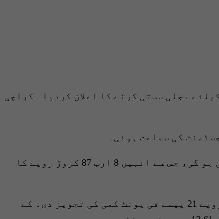
یلئے بجلی سستی کرنے کا اعلان کردیا۔ کراچی
جسٹمنٹ کی سماعت ہوئی۔
دورانِ سماعت چیئرمین نیپرا نے بتایا کہ کراچی کے صارفین کے لیے بجلی 4 روپے 87 پیسے سستی ہو گی، جس سے انہیں 8 ارب 87 کروڑ روپے کا
سماعت کے دوران کیس افسر نیپرا نے بتایا کہ کے الیکٹرک نے اگست کی فیول ایڈجسمنٹ میں 4 روپے 21 پیسے فی یونٹ کمی کی تجویز دی۔ کے