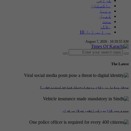
کراچی
پاکستان
دنیا
کھیل
صحت
بلاگز
پی ایس ایل 10
August 7, 2026 - 10:10:56 AM
The Latest
سوشل میڈیا پر وکڑی پوسٹ ڈیجیٹل شناخت کیلیے خطرہ؟
سندھ میں گاڑیوں کی انشورنس لازمی قرار