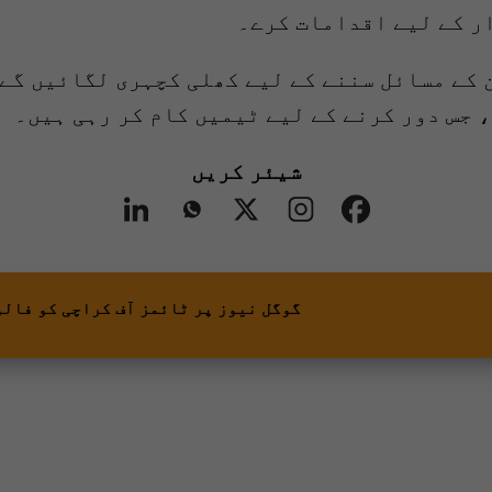
ر کے لیے اقدامات کرے۔
 کے مسائل سننے کے لیے کھلی کچہری لگائیں گے
، جس دور کرنے کے لیے ٹیمیں کام کر رہی ہیں۔
شیئر کریں
گوگل نیوز پر ٹائمز آف کراچی کو فالو