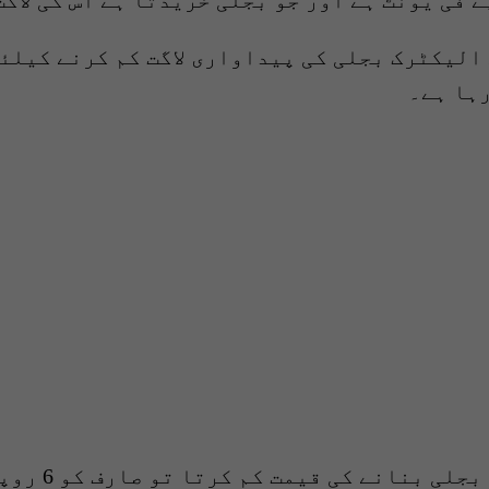
الیکٹرک بجلی کی پیداواری لاگت کم کرنے کیلئے
ممبر نیپرا 