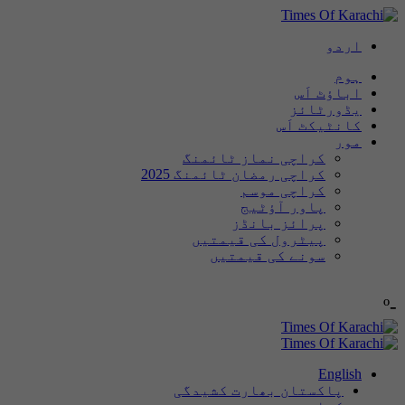
اردو
ہوم
اباؤٹ اَس
یڈورٹائز
کانٹیکٹ اَس
مور
کراچی نماز ٹائمنگ
کراچی رمضان ٹائمنگ 2025
کراچی موسم
پاور آؤٹیج
پرائز بانڈز
پیٹرول کی قیمتیں
سونے کی قیمتیں
-º
English
پاکستان بھارت کشیدگی