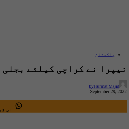
پاکستان
نیپرا نے کراچی کیلئے بجلی 4 روپے 87 پیسے فی یونٹ سستی کردی
by
Hurmat Majid
September 29, 2022
اپ ڈیٹ