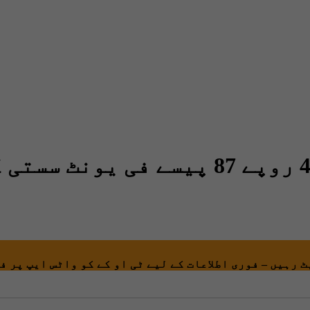
 رہیں – فوری اطلاعات کے لیے ٹی او کے کو واٹس ایپ پر ف